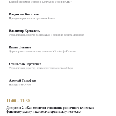
Главный экономист Ренессанс Капитал по России и СНГ+
Владислав Кочетков
Президент-председатель правления Финам
Владимир Крекотень
Управляющий директор по продажам и развитию бизнеса Мосбиржа
Вадим Логинов
Директор по стратегическому развитию УК «Альфа-Капитал»
Станислав Портненко
Управляющий директор, трайб брокерского бизнеса Сбера
Алексей Тимофеев
Президент НАУФОР
11:00 – 11:30
Дискуссия 2. «Как меняется отношение розничного клиента к
фондовому рынку и какие альтернативы у него есть»