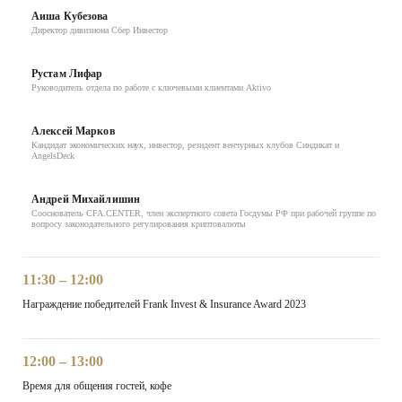
Аиша Кубезова
Директор дивизиона Сбер Инвестор
Рустам Лифар
Руководитель отдела по работе с ключевыми клиентами Aktivo
Алексей Марков
Кандидат экономических наук, инвестор, резидент венчурных клубов Синдикат и
AngelsDeck
Андрей Михайлишин
Сооснователь CFA.CENTER, член экспертного совета Госдумы РФ при рабочей группе по
вопросу законодательного регулирования криптовалюты
11:30 – 12:00
Награждение победителей Frank Invest & Insurance Award 2023
12:00 – 13:00
Время для общения гостей, кофе