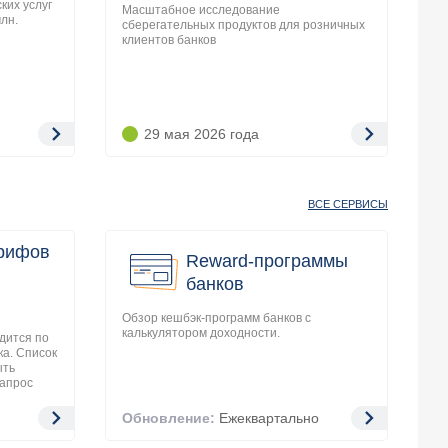
ких услуг
Масштабное исследование
лн.
сберегательных продуктов для розничных
клиентов банков
29 мая 2026
года
ВСЕ СЕРВИСЫ
арифов
Reward-программы
банков
Обзор кешбэк-программ банков с
калькулятором доходности.
дится по
а. Список
ыть
апрос
Обновление:
Ежеквартально