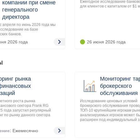
компании при смене
Ежегодное исследование банковс
для клиентов с капиталом от $1 м
генерального
директора
с апреля по июнь 2026 года мы
исследование на базе
ских банков.
юня 2026
года
26 июня 2026
года
ы
оринг рынка
Мониторинг т
финансовых
брокерского
заций
обслуживания
етного роста рынка
Исследование ценовых условий
ансового сектора Frank RG
брокерского обслуживания прово
5 года запустил регулярный
ТОП-10 крупнейшим игрокам рынк
г по рынку данного сектора
анализируемых игроков может б
расширен под индивидуальный з
ение:
Ежемесячно