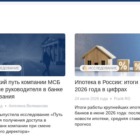
ЕДОВАНИЕ
ИССЛЕДОВАНИЕ
кий путь компании МСБ
Ипотека в России: итоги
е руководителя в банке
2026 года в цифрах
вания
24 июля 2026 года
Frank RG
ад
Ангелина Великанова
Итоги работы крупнейших ипот
банков в июне 2026 года: посл
ыпустила исследование «Путь
новости ипотеки, средняя ставк
я получения доступа в
прогноз
анк компании при смене
го директора»