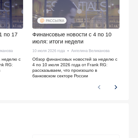
РАССЫЛКА
1 по 17
Финансовые новости с 4 по 10
Фин
июля: итоги недели
по 
иканова
10 июля 2026 года
Ангелина Великанова
3 ию
 неделю с
Обзор финансовых новостей за неделю с
Обзо
ank RG:
4 по 10 июля 2026 года от Frank RG:
27 и
в
рассказываем, что произошло в
расс
банковском секторе России
банк