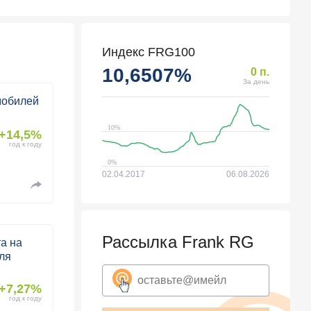
Индекс FRG100
10,6507%
0
п.
За день
мобилей
+14,5%
год к году
02.04.2017
06.08.2026
Рассылка Frank RG
а на
ля
+7,27%
год к году