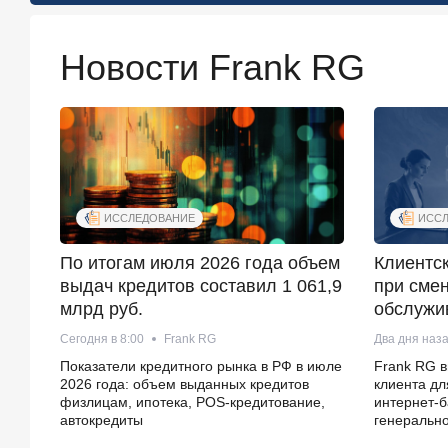
Новости Frank RG
ИССЛЕДОВАНИЕ
ИССЛ
По итогам июля 2026 года объем
Клиентс
выдач кредитов составил 1 061,9
при смен
млрд руб.
обслужи
Сегодня в 8:00
Frank RG
Два дня наз
Показатели кредитного рынка в РФ в июле
Frank RG в
2026 года: объем выданных кредитов
клиента дл
физлицам, ипотека, POS-кредитование,
интернет-б
автокредиты
генерально