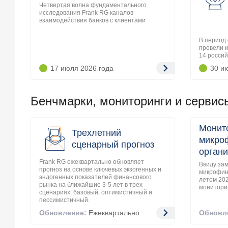
Четвертая волна фундаментального
исследования Frank RG каналов
взаимодействия банков с клиентами
В период 
провели 
14 россий
17 июля 2026
года
30 и
Бенчмарки, мониторинги и сервис
Монит
Трехлетний
микро
сценарный прогноз
органи
Frank RG ежеквартально обновляет
Ввиду зам
прогноз на основе ключевых экзогенных и
микрофин
эндогенных показателей финансового
летом 202
рынка на ближайшие 3-5 лет в трех
мониторин
сценариях: базовый, оптимистичный и
пессимистичный.
Обновление:
Ежеквартально
Обновл