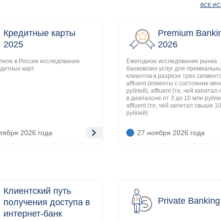
ВСЕ И
Кредитные карты
Premium Banki
2025
2026
лное в России исследование
Ежегодное исследование рынка
дитных карт
банковских услуг для премиальн
клиентов в разрезе трех сегменто
affluent (клиенты с состояние ме
рублей), affluent (те, чей капитал
в диапазоне от 3 до 10 млн рубле
affluent (те, чей капитал свыше 1
рублей)
ктября 2026
года
27 ноября 2026
года
Клиентский путь
Private Bankin
получения доступа в
интернет-банк