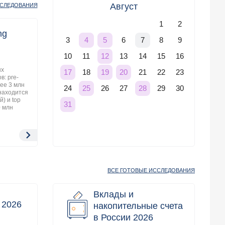
Август
ССЛЕДОВАНИЯ
1
2
ng
Клиентский опыт в
3
6
7
8
9
4
5
Premium banking 2026
10
11
13
14
15
16
12
Исследование клиентского опыта с
ых
участием сотрудников банка проводится
18
21
22
23
17
19
20
в: pre-
методом тайных покупок («Mystery
нее 3 млн
shopping») и охватывает весь путь клиента
24
26
27
29
30
25
28
 находится
от оформления до закрытия премиального
й) и top
пакета услуг, включая премиальное
31
0 млн
обслуживание. Итогом исследования
является сравнительный анализ уровня
сервиса в банках-участниках.
27 ноября 2026
года
ВСЕ ГОТОВЫЕ ИССЛЕДОВАНИЯ
Вклады и
g 2026
накопительные счета
в России 2026