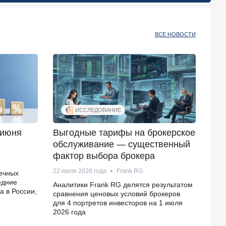
ВСЕ НОВОСТИ
ИССЛЕДОВАНИЕ
 июня
Выгодные тарифы на брокерское
Кли
обслуживание — существенный
о с
фактор выбора брокера
рек
22 июля 2026 года
Frank RG
15 и
ечных
едние
Аналитики Frank RG делятся результатом
По 
а в России,
сравнения ценовых условий брокеров
осн
для 4 портретов инвесторов на 1 июля
по с
2026 года
клие
теле