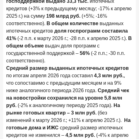
господдержкой выдано 33,3 тыс.
ипотечных
Рассылка Frank RG
кредитов (+3% к предыдущему месяцу; -17% к апрелю
2025 г.) на сумму
198 млрд руб.
(+5%; -16%
Итоги недели, наша трактовка основных событий
на банковском рынке
соответственно).
В общем количестве
выданных
ипотечных кредитов
доля госпрограмм составила
41%
(-2 п.п. к марту 2026 г.; -28 п.п. к апрелю 2025 г.).
В
общем объеме
выдач доля программ с
государственной поддержкой –
56%
(-2 п.п.; -30 п.п.
ПОДПИСАТЬСЯ
соответственно).
Я согласен с условиями
обработки данных
Средний размер выданных ипотечных кредитов
по итогам апреля 2026 года составил
4,3 млн руб.,
что сопоставимо с предыдущим месяцем и на 9%
4 июня 2026 года
ИССЛЕДОВАНИЕ
ниже аналогичного периода 2026 года.
Средний чек
Синергия интеллектов: будущее контакт-центров в
на новостройки сохранился на уровне 5,8 млн
партнерстве человека и технологий
руб.
(-2% к аналогичному периоду 2025 года).
На
1 июня 2026 года
рынке готовых квартир – 3 млн руб.
(без
В борьбе за сбережения россиян банки учатся
изменений к марту 2026 г.; +11% к апрелю 2025 г.).
На
понимать контекст
готовые дома и ИЖС
средний размер ипотечных
кредитов не изменился –
4,5 млн руб.
(-4% к апрелю
28 мая 2026 года
ИССЛЕДОВАНИЕ