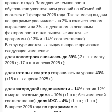
С ростом благосостояния клиентов-сберегателей
прошлого года). Замедление темпов роста
увеличивается и склонность к диверсификации
обусловлено ужесточением условий по «Семейной
ипотеке» с 1 февраля 2026 года. Так, за месяц выдачи
7 июля 2026 года
по программе увеличились на 2% в количественном
По итогам июня 2026 года объем выдач кредитов
составил 1 166,4 млрд руб.
выражении и на 3% – в денежном, а основным
фактором роста стали рыночные ипотечные
3 июля 2026 года
программы (+13% и +14% соответственно).
«Скорость измеряется секундами». Новые стандарты
В структуре ипотечных выдач в апреле произошли
банковского контакт-центра
следующие изменения:
25 июня 2026 года
ИССЛЕДОВАНИЕ
доля новостроек снизилась до 39%
(-2 п.п. к марту
Ипотека в России: итоги мая 2026 года в цифрах
2026 г.; -17 п.п. к апрелю 2025 г.);
22 июня 2026 года
доля готовых квартир
сохранилась на уровне
43%
«Честность — индустриальный стандарт»: как банки
(+15 п.п. к апрелю 2025 г.);
завоевывают лояльность private-клиентов
доля загородной недвижимости – 14%
против 12%
8 июня 2026 года
ИССЛЕДОВАНИЕ
в марте:
готовые дома – 10%
(+1 п.п.; без изменений
По итогам мая 2026 года объем выдач кредитов
соответственно),
доля ИЖС – 4%
(+1 п.п.; +1 п.п.).
составил 993,8 млрд руб.
В апреле 2026 года
по программам с