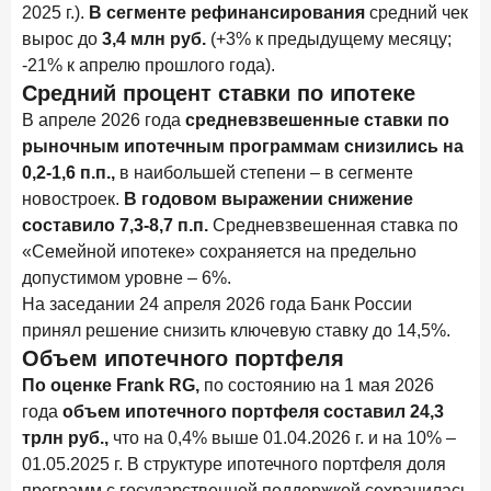
2025 г.).
В сегменте рефинансирования
средний чек
Доверие становится главным фактором на рынке
Private banking
вырос до
3,4 млн руб.
(+3% к предыдущему месяцу;
-21% к апрелю прошлого года).
25 мая 2026 года
ИССЛЕДОВАНИЕ
Средний процент ставки по ипотеке
Ипотека в России: итоги апреля 2026 года в цифрах
В апреле 2026 года
средневзвешенные ставки по
рыночным ипотечным программам снизились на
13 мая 2026 года
ИССЛЕДОВАНИЕ
0,2-1,6 п.п.,
в наибольшей степени – в сегменте
«Ни один зарубежный private банк не может
новостроек.
В годовом выражении снижение
сравниться с российским»
составило 7,3-8,7 п.п.
Средневзвешенная ставка по
6 мая 2026 года
ИССЛЕДОВАНИЕ
«Семейной ипотеке» сохраняется на предельно
По итогам апреля 2026 года объем выдач кредитов
допустимом уровне – 6%.
составил 968 млрд руб.
На заседании 24 апреля 2026 года Банк России
принял решение снизить ключевую ставку до 14,5%.
29 апреля 2026 года
ИССЛЕДОВАНИЕ
Объем ипотечного портфеля
Конкуренция на рынке инвестиционно-страховых
продуктов усиливается
По оценке Frank RG,
по состоянию на 1 мая 2026
года
объем ипотечного портфеля составил 24,3
28 апреля 2026 года
ИССЛЕДОВАНИЕ
трлн руб.,
что на 0,4% выше 01.04.2026 г. и на 10% –
Привязанность побеждает ставку? Как выбирают банк
01.05.2025 г. В структуре ипотечного портфеля доля
для сбережений в 2026 году
программ с государственной поддержкой сохранилась