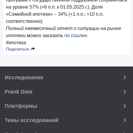
на уровне 57% (+6 п.п. к 01.05.2025 г.). Доля
27 апреля 2026 года
ИССЛЕДОВАНИЕ
«Семейной ипотеки» – 34% (+1 п.п.; +10 п.п.
Банки скорректировали доходность вкладов после
снижения ключевой ставки до 14,5%
соответственно).
Полный ежемесячный отчет о ситуации на рынке
24 апреля 2026 года
ИССЛЕДОВАНИЕ
ипотеки можно заказать
по ссылке.
Ипотека. Итоги работы крупнейших ипотечных банков
#ипотека
в марте 2026 года
Поделиться
Цифра дня
Средний срок ипотечных кредитов в России
24,9
-0,74
Исследования
год к году
лет
Frank Data
Frank Data. Ипотека
Поделиться
Платформы
15 апреля 2026 года
ИССЛЕДОВАНИЕ
Темы исследований
Рынок подписок 2026: от гонки за объёмами к битве за
привычку