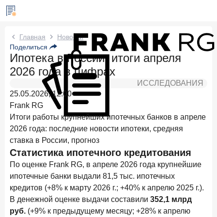
Новости Frank RG
Главная
Новости
Поделиться
Ипотека в России: итоги апреля
Два дня назад
ИССЛЕДОВАНИЕ
2026 года в цифрах
Клиентский путь компании МСБ при смене
руководителя в банке обслуживания
ИССЛЕДОВАНИЯ
25.05.2026, 12:00
24 июля 2026 года
ИССЛЕДОВАНИЕ
Frank RG
Ипотека в России: итоги июня 2026 года в цифрах
Итоги работы крупнейших ипотечных банков в апреле
2026 года: последние новости ипотеки, средняя
22 июля 2026 года
ИССЛЕДОВАНИЕ
ставка в России, прогноз
Выгодные тарифы на брокерское обслуживание —
Статистика ипотечного кредитования
существенный фактор выбора брокера
По оценке Frank RG, в апреле 2026 года крупнейшие
15 июля 2026 года
ипотечные банки выдали 81,5 тыс. ипотечных
Клиенты чаще всего узнают о сберегательных
кредитов (+8% к марту 2026 г.; +40% к апрелю 2025 г.).
продуктах из рекламы в интернете и на ТВ
В денежной оценке выдачи составили
352,1 млрд
9 июля 2026 года
руб.
(+9% к предыдущему месяцу; +28% к апрелю