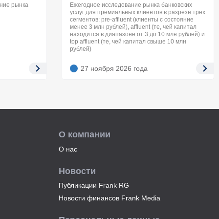
ание рынка
Ежегодное исследование рынка банковских
услуг для премиальных клиентов в разрезе трех
сегментов: pre-affluent (клиенты с состояние
менее 3 млн рублей), affluent (те, чей капитал
находится в диапазоне от 3 до 10 млн рублей) и
top affluent (те, чей капитал свыше 10 млн
рублей)
27 ноября 2026
года
О компании
О нас
Новости
Публикации Frank RG
Новости финансов Frank Media