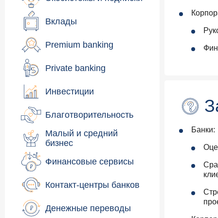
Корпор
Вклады
Рук
Premium banking
Фин
Private banking
Инвестиции
З
Благотворительность
Банки:
Малый и средний
бизнес
Оце
Финансовые сервисы
Сра
кли
Контакт-центры банков
Стр
про
Денежные переводы