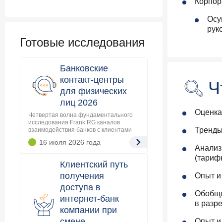
Корпор
Осу
рук
Готовые исследования
Банковские
контакт-центры
Ч
для физических
лиц 2026
Оценка
Четвертая волна фундаментального
исследования Frank RG каналов
Тренды
взаимодействия банков с клиентами
16 июля 2026
года
Анализ
(тариф
Клиентский путь
получения
Опыт и
доступа в
Обобще
интернет-банк
в разре
компании при
смене
Опыт и