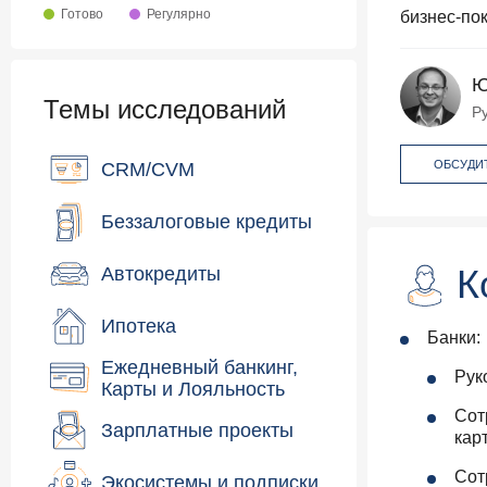
Готово
Регулярно
бизнес-по
Ю
Темы исследований
Р
ОБСУДИ
CRM/CVM
Беззалоговые кредиты
К
Автокредиты
Ипотека
Банки:
Ежедневный банкинг,
Рук
Карты и Лояльность
Сот
Зарплатные проекты
кар
Сот
Экосистемы и подписки