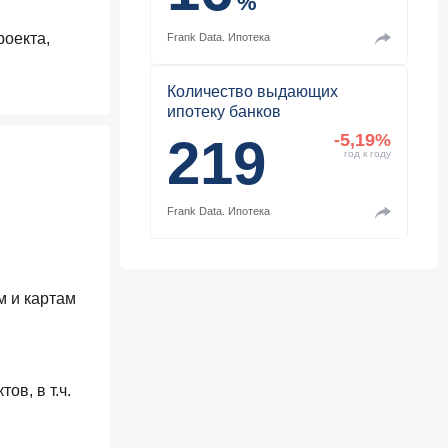
%
роекта,
Frank Data.
Ипотека
Количество выдающих
ипотеку банков
219
-5,19%
год к году
Frank Data.
Ипотека
м и картам
в, в т.ч.