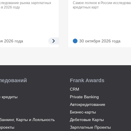
следование рынка зарплатных
Самое полное в России исследов
 в 2026 году
кредитных карт
ря 2026
года
30 октября 2026
года
ледований
Frank Awards
CRM
 кредиты
Private Banking
Автокредитование
Бизнес-карты
анкинг, Карты и Лояльность
Дебетовые Карты
проекты
Зарплатные Проекты