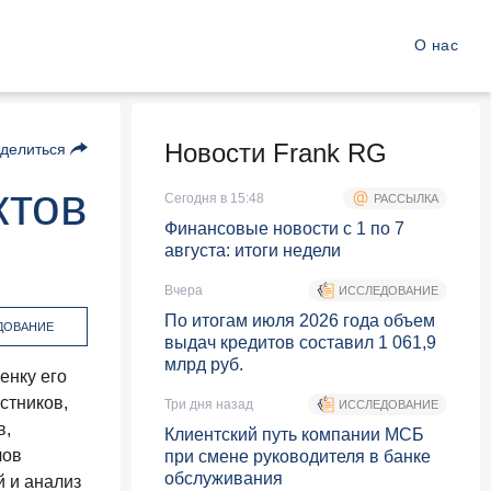
О нас
Новости Frank RG
делиться
ктов
Сегодня в 15:48
РАССЫЛКА
Финансовые новости с 1 по 7
августа: итоги недели
Вчера
ИССЛЕДОВАНИЕ
По итогам июля 2026 года объем
ДОВАНИЕ
выдач кредитов составил 1 061,9
млрд руб.
енку его
стников,
Три дня назад
ИССЛЕДОВАНИЕ
в,
Клиентский путь компании МСБ
лов
при смене руководителя в банке
обслуживания
й и анализ