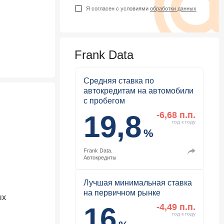
Я согласен с условиями
обработки данных
Frank Data
Средняя ставка по
автокредитам на автомобили
с пробегом
19,8
-6,68 п.п.
год к году
%
Frank Data.
Автокредиты
Лучшая минимальная ставка
на первичном рынке
ых
16
-4,49 п.п.
год к году