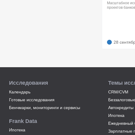
Масштабное ис
проектов банков
28 сентяб
Исследования
Темы исс
Календарь
CRM/CVM
Готовые исследования
Беззалоговые
Бенчмарки, мониторинги и сервисы
Автокредиты
Ипотека
Frank Data
Ежедневный б
Ипотека
Зарплатные 