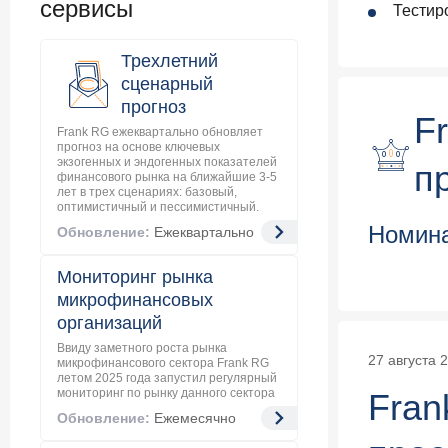
сервисы
Тестир
Трехлетний
сценарный
прогноз
F
Frank RG ежеквартально обновляет
прогноз на основе ключевых
экзогенных и эндогенных показателей
п
финансового рынка на ближайшие 3-5
лет в трех сценариях: базовый,
оптимистичный и пессимистичный.
Номина
Обновление:
Ежеквартально
Мониторинг рынка
микрофинансовых
организаций
Ввиду заметного роста рынка
27 августа 
микрофинансового сектора Frank RG
летом 2025 года запустил регулярный
мониторинг по рынку данного сектора
Fran
Обновление:
Ежемесячно