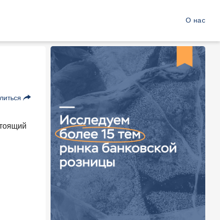
О нас
литься
стоящий