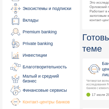
Это исслед
Орловский 
Экосистемы и подписки
Работает в 
залоговым к
Вклады
контакт-це
Premium banking
Готов
Private banking
теме
Инвестиции
Бан
Благотворительность
цен
лиц
Малый и средний
бизнес
Четвертая волн
исследования F
банков с клиен
Финансовые сервисы
17 июля 2
Контакт-центры банков