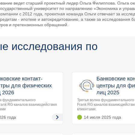
ование ведет старший проектный лидер Ольга Филиппова. Ольга о
государственный университет по направлению «Экономика и управ
компании с 2012 года, проектная команда Ольги отвечает за иссле
редитам - ипотеке и автокредитованию, а также за исследования б
нтров и претензионных обращений.
ые исследования по
ковские контакт-
Банковские кон
тры для физических
центры для фи
 2026
лиц 2025
а фундаментального
Третья волна фундаментального
rank RG каналов взаимодействия
Frank RG каналов взаимодействи
тами
клиентами.
026
года
14 июля 2025
года