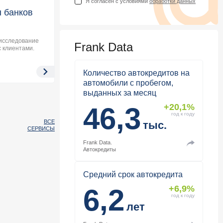
Я согласен с условиями
обработки данных
ы банков
исследование
Frank Data
с клиентами.
Количество автокредитов на
автомобили с пробегом,
выданных за месяц
46,3
+20,1%
год к году
ВСЕ
тыс.
СЕРВИСЫ
Frank Data.
Автокредиты
Средний срок автокредита
6,2
+6,9%
год к году
лет