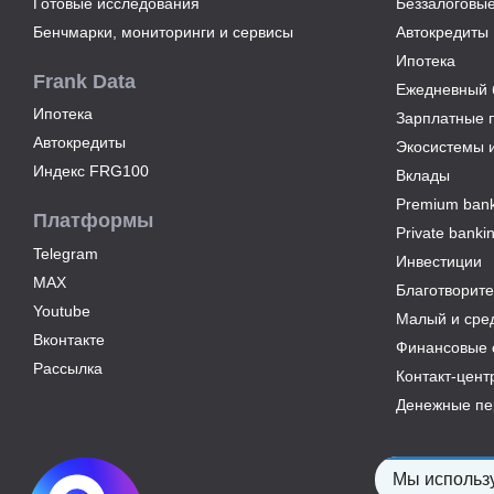
Готовые исследования
Беззалоговые
Бенчмарки, мониторинги и сервисы
Автокредиты
Ипотека
Frank Data
Ежедневный б
Ипотека
Зарплатные 
Автокредиты
Экосистемы 
Индекс FRG100
Вклады
Premium bank
Платформы
Private banki
Telegram
Инвестиции
MAX
Благотворите
Youtube
Малый и сре
Вконтакте
Финансовые 
Рассылка
Контакт-цент
Денежные пе
Мы использу