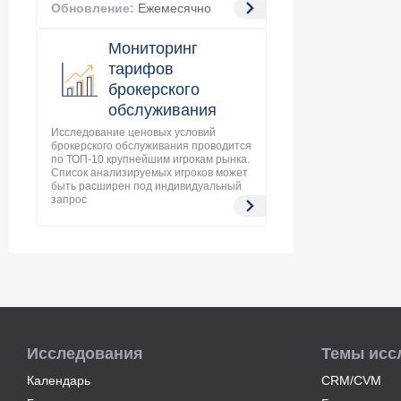
Обновление:
Ежемесячно
Мониторинг
тарифов
брокерского
обслуживания
Исследование ценовых условий
брокерского обслуживания проводится
по ТОП-10 крупнейшим игрокам рынка.
Список анализируемых игроков может
быть расширен под индивидуальный
запрос
Исследования
Темы исс
Календарь
CRM/CVM