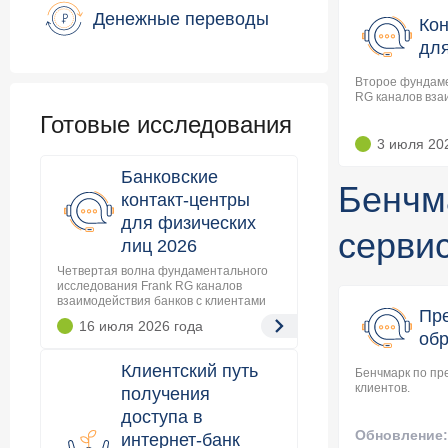
Денежные переводы
Кон
для
Второе фундаме
RG каналов вза
Готовые исследования
3 июля 20
Банковские
Бенчм
контакт-центры
для физических
серви
лиц 2026
Четвертая волна фундаментального
исследования Frank RG каналов
взаимодействия банков с клиентами
Пр
16 июля 2026
года
об
Клиентский путь
Бенчмарк по п
клиентов.
получения
доступа в
Обновление
интернет-банк