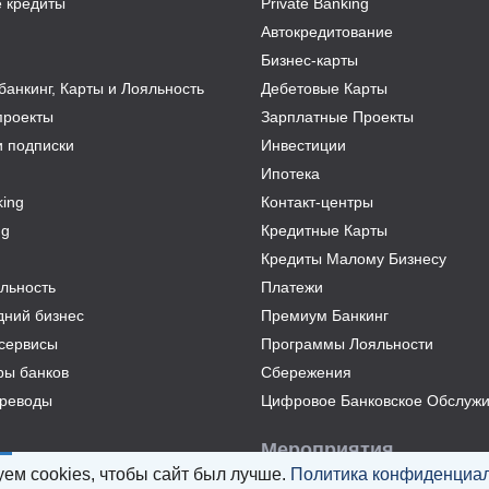
 кредиты
Private Banking
Автокредитование
Бизнес-карты
анкинг, Карты и Лояльность
Дебетовые Карты
проекты
Зарплатные Проекты
и подписки
Инвестиции
Ипотека
ing
Контакт-центры
ng
Кредитные Карты
Кредиты Малому Бизнесу
льность
Платежи
дний бизнес
Премиум Банкинг
сервисы
Программы Лояльности
ры банков
Сбережения
реводы
Цифровое Банковское Обслуж
Мероприятия
ем cookies, чтобы сайт был лучше.
Политика конфиденциал
Все мероприятия