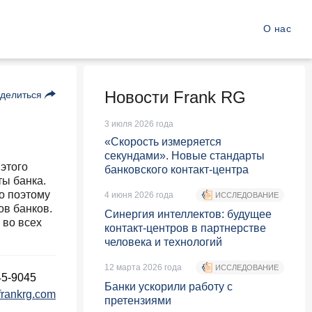
О нас
Новости Frank RG
делиться
3 июля 2026 года
«Скорость измеряется
секундами». Новые стандарты
этого
банковского контакт-центра
ты банка.
о поэтому
4 июня 2026 года
ИССЛЕДОВАНИЕ
ов банков.
Синергия интеллектов: будущее
 во всех
контакт-центров в партнерстве
человека и технологий
12 марта 2026 года
ИССЛЕДОВАНИЕ
45-9045
Банки ускорили работу с
frankrg.com
претензиями