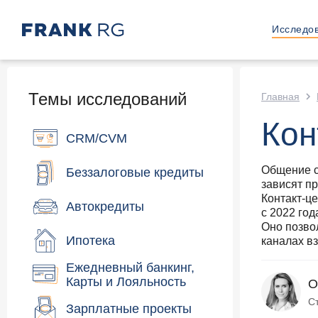
Исследо
Темы исследований
Главная
Кон
CRM/CVM
Общение с
Беззалоговые кредиты
зависят п
Контакт-ц
Автокредиты
с 2022 го
Оно позво
Ипотека
каналах в
Ежедневный банкинг,
Карты и Лояльность
О
С
Зарплатные проекты