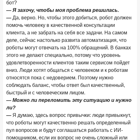
бот?
15 апреля 2026 года
ИССЛЕДОВАНИЕ
— Я захочу, чтобы моя проблема решилась.
Рынок подписок 2026: от гонки за объёмами к битве за
—
Да, верно. Но, чтобы этого добиться, робот должен
привычку
помочь человеку в качественной консультации
15 апреля 2026 года
ИССЛЕДОВАНИЕ
клиента, а не забрать на себя все задачи. На самом
Маркетинговые акции брокеров: обзор механик и
деле, сейчас настолько развита автоматизация, что
трендов
роботы могут отвечать на 100% обращений. В банках
этого не делают специально, потому что уровень
10 апреля 2026 года
ИССЛЕДОВАНИЕ
удовлетворенности клиентов таким сервисом пойдет
ДНК современного ипотечного клиента
вниз. Люди хотят общаться с человеком и к роботам
7 апреля 2026 года
относятся пока с недоверием. Поэтому нужно
ИССЛЕДОВАНИЕ
соблюдать баланс, чтобы ответ был качественный,
По итогам марта 2026 года объем выдач кредитов
составил 925,7 млрд руб.
быстрый и с человеческим лицом.
— Можно ли переломить эту ситуацию и нужно
26 марта 2026 года
ИССЛЕДОВАНИЕ
ли?
Не экосистемой единой: как пользователи
—
Я думаю, здесь вопрос привычки: люди привыкнут,
распределяют подписки
что роботы могут качественно решать определенный
25 марта 2026 года
пул вопросов и будут соглашаться работать с ИИ-
ИССЛЕДОВАНИЕ
помощником, если их вопрос не очень сложный или
Ипотека. Итоги работы крупнейших ипотечных банков