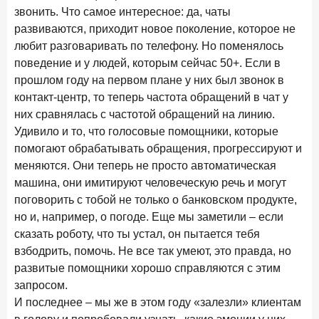
В борьбе за сбережения россиян банки учатся
звонить. Что самое интересное: да, чаты
понимать контекст
развиваются, приходит новое поколение, которое не
любит разговаривать по телефону. Но поменялось
28 мая 2026 года
ИССЛЕДОВАНИЕ
поведение и у людей, которым сейчас 50+. Если в
Доверие становится главным фактором на рынке
прошлом году на первом плане у них был звонок в
Private banking
контакт-центр, то теперь частота обращений в чат у
25 мая 2026 года
ИССЛЕДОВАНИЕ
них сравнялась с частотой обращений на линию.
Ипотека в России: итоги апреля 2026 года в цифрах
Удивило и то, что голосовые помощники, которые
помогают обрабатывать обращения, прогрессируют и
13 мая 2026 года
ИССЛЕДОВАНИЕ
меняются. Они теперь не просто автоматическая
«Ни один зарубежный private банк не может
машина, они имитируют человеческую речь и могут
сравниться с российским»
поговорить с тобой не только о банковском продукте,
6 мая 2026 года
но и, например, о погоде. Еще мы заметили – если
ИССЛЕДОВАНИЕ
сказать роботу, что ты устал, он пытается тебя
По итогам апреля 2026 года объем выдач кредитов
составил 968 млрд руб.
взбодрить, помочь. Не все так умеют, это правда, но
развитые помощники хорошо справляются с этим
29 апреля 2026 года
ИССЛЕДОВАНИЕ
запросом.
Конкуренция на рынке инвестиционно-страховых
И последнее – мы же в этом году «залезли» клиентам
продуктов усиливается