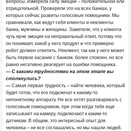
вопросы, измеряли силу эмоции – положительной или
ПОДПИСАТЬСЯ
отрицательной. Проверяли это на всех банках, у
Я согласен с условиями
обработки данных
которых сейчас развиты голосовые помощники. Мы
сравнивали, как ведут себя клиенты и неклиенты
банка, мужчины и женщины. Заметили, что у клиента
10 марта 2026 года
ИССЛЕДОВАНИЕ
чуть ярче эмоция на неправильный ответ, потому что
Куда уходят деньги? Frank RG исследует рынок
он понимает, какой у него продукт и что примерно
вкладов
робот должен ответить. Неклиент, так как у него может
6 марта 2026 года
быть первое касание с банком, более спокоен, но все
По итогам февраля 2026 года объем выдач кредитов
равно негативно реагирует на ошибки помощника.
составил 748,4 млрд руб.
— С какими трудностями на этом этапе вы
25 февраля 2026 года
ИССЛЕДОВАНИЕ
столкнулись?
Ипотека. Итоги работы крупнейших ипотечных банков
—
Самая первая трудность – найти человека, который
в январе 2026 года
будет готов, что его подключат к какому-то
непонятному аппарату. Не все хотят разговаривать с
18 февраля 2026 года
ИССЛЕДОВАНИЕ
голосовым помощником, при этом когда тебя еще
Не по цене, а по ценности: как россияне выбирали
записывают на камеру, подключают к каким-то
подписки в 2025 году?
датчикам. В общем, это интересный опыт для
17 февраля 2026 года
ИССЛЕДОВАНИЕ
человека – не все соглашались, но мы нашли людей.