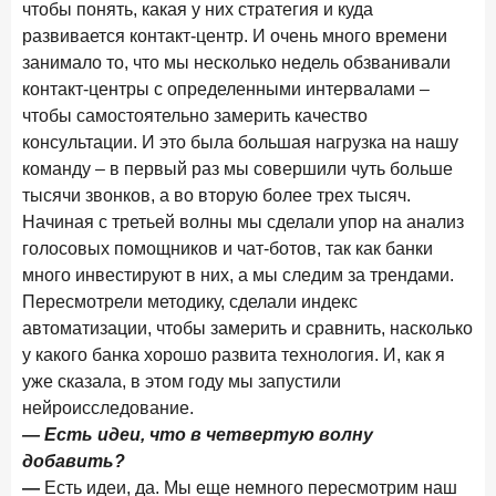
чтобы понять, какая у них стратегия и куда
новые финансовые решения
развивается контакт-центр. И очень много времени
18 декабря 2025 года
занимало то, что мы несколько недель обзванивали
Ипотека 2025–2026: стресс‑тест высокими ставками и
контакт-центры с определенными интервалами –
прогнозы на восстановление
чтобы самостоятельно замерить качество
8 декабря 2025 года
консультации. И это была большая нагрузка на нашу
ИССЛЕДОВАНИЕ
команду – в первый раз мы совершили чуть больше
По итогам ноября 2025 года объем выдач кредитов
составил 1 027 млрд руб.
тысячи звонков, а во вторую более трех тысяч.
Начиная с третьей волны мы сделали упор на анализ
5 декабря 2025 года
голосовых помощников и чат-ботов, так как банки
Эмоции, эксклюзив и вовлечение: новая формула
много инвестируют в них, а мы следим за трендами.
банковской лояльности
Пересмотрели методику, сделали индекс
3 декабря 2025 года
ИССЛЕДОВАНИЕ
автоматизации, чтобы замерить и сравнить, насколько
Почему опытные инвесторы в России чувствуют себя
у какого банка хорошо развита технология. И, как я
начинающими?
уже сказала, в этом году мы запустили
нейроисследование.
25 ноября 2025 года
ИССЛЕДОВАНИЕ
— Есть идеи, что в четвертую волну
Клиент стал партнером: как трансформируется рынок
добавить?
инвестиций
—
Есть идеи, да. Мы еще немного пересмотрим наш