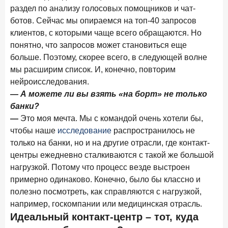
24 ноября 2025 года
ИССЛЕДОВАНИЕ
раздел по анализу голосовых помощников и чат-
Ипотека. Итоги октября 2025 года
ботов. Сейчас мы опираемся на топ-40 запросов
клиентов, с которыми чаще всего обращаются. Но
Рассылка Frank RG
понятно, что запросов может становиться еще
больше. Поэтому, скорее всего, в следующей волне
Итоги недели, наша трактовка основных событий
мы расширим список. И, конечно, повторим
на банковском рынке
нейроисследования.
— А можете ли вы взять «на борт» не только
банки?
—
Это моя мечта. Мы с командой очень хотели бы,
ПОДПИСАТЬСЯ
чтобы наше
исследование
распространилось не
только на банки, но и на другие отрасли, где контакт-
Я согласен с условиями
обработки данных
центры ежедневно сталкиваются с такой же большой
нагрузкой. Потому что процесс везде выстроен
примерно одинаково. Конечно, было бы классно и
полезно посмотреть, как справляются с нагрузкой,
например, госкомпании или медицинская отрасль.
Идеальный контакт-центр – тот, куда