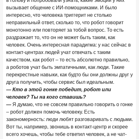
в голову
и попробовали узнать, какие эмоции у них
28 апреля 2026 года
вызывает общение с ИИ-помощниками. И было
ИССЛЕДОВАНИЕ
интересно, что человека триггерит не столько
Привязанность побеждает ставку? Как выбирают банк
для сбережений в 2026 году
неправильный ответ, сколько то, что робот говорит
монотонно или повторяет за тобой вопрос. То есть
27 апреля 2026 года
ИССЛЕДОВАНИЕ
раздражает то, что он не может быть таким, как
Банки скорректировали доходность вкладов после
человек. Очень интересная парадигма: у нас сейчас в
снижения ключевой ставки до 14,5%
контакт-центрах людей учат отвечать с таким
качеством, как робот – то есть абсолютно правильно,
Цифра дня
а роботов учат быть эмпатичными, как люди. Такие
Средняя ставка по ипотеке в России
перекрестные навыки, как будто бы они должны друг у
8,95
+1,48 п.п.
друга получить, чтобы сервис был идеальным.
год к году
— Кто в этой гонке победит, робот или
%
человек? Ты на кого ставишь?
Frank Data. Ипотека
Поделиться
—
Я думаю, что не совсем правильно говорить о гонке
– робот должен помочь человеку. Есть
24 апреля 2026 года
ИССЛЕДОВАНИЕ
закономерность: люди любят разговаривать с людьми.
Ипотека. Итоги работы крупнейших ипотечных банков
Вот ты, например, звонишь в контакт-центр и скорее
в марте 2026 года
всего хочешь, чтобы тебе ответил человек, а не чат-