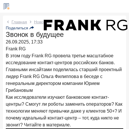
Новости Frank RG
Главная
Новости
Поделиться
Звонок в будущее
Три дня назад
ИССЛЕДОВАНИЕ
26.09.2025, 17:33
По итогам июля 2026 года объем выдач кредитов
составил 1 061,9 млрд руб.
Frank RG
В этом году Frank RG провела третье масштабное
4 августа 2026 года
ИССЛЕДОВАНИЕ
исследование контакт-центров российских банков.
Клиентский путь компании МСБ при смене
Главными инсайтами поделилась старший проектный
руководителя в банке обслуживания
лидер Frank RG Ольга Филиппова в беседе с
генеральным директором компании Юрием
24 июля 2026 года
ИССЛЕДОВАНИЕ
Грибановым
Ипотека в России: итоги июня 2026 года в цифрах
Как исследователи изучают банковские контакт-
22 июля 2026 года
ИССЛЕДОВАНИЕ
центры? Смогут ли роботы заменить операторов? Как
Выгодные тарифы на брокерское обслуживание —
технологии меняют привычки даже у клиентов 50+? И
существенный фактор выбора брокера
почему идеальный контакт-центр – тот, куда никто не
звонит? Читайте в материале.
15 июля 2026 года