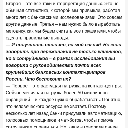
Бизнес на маркетплейсах: новичкам здесь больше не
Вторая – это все-таки интерпретация данных. Это не
место
обычная статистика, к которой мы привыкли, работая
много лет с банковскими исследованиями. Это совсем
6 февраля 2026 года
ИССЛЕДОВАНИЕ
другие данные. Третья – нам нужно было выработать
По итогам января 2026 года объем выдач кредитов
методику, как мы будем считать все показатели, чтобы
составил 822,8 млрд руб.
сделать правильные выводы.
2 февраля 2026 года
ИССЛЕДОВАНИЕ
— И получилось отлично, на мой взгляд. Но если
Premium Banking в 2025 году: портрет клиента, тренды
говорить про переживания не только клиентов,
и стратегии банков
но и сотрудников – в рамках исследования вы
говорили с руководителями почти всех
30 января 2026 года
ИССЛЕДОВАНИЕ
крупнейших банковских контакт-центров
Главные «болевые точки» бизнеса при открытии
России. Что беспокоит их?
расчетного счета в банках
—
Первое – это растущая нагрузка на контакт-центры.
26 января 2026 года
ИССЛЕДОВАНИЕ
Сейчас месячная нагрузка более 50 миллионов
Ипотека. Итоги декабря 2025 года
обращений – и каждое нужно обрабатывать. Понятно,
что человеческого ресурса не хватает. Поэтому
15 января 2026 года
ИССЛЕДОВАНИЕ
несколько лет назад банки придумали автоматизацию,
По итогам декабря 2025 года объем выдач кредитов
голосовых помощников и чат-ботов, чтобы помочь
составил 1 326,5 млрд руб.
сотрудникам справиться. Но, как мы говорили ранее,