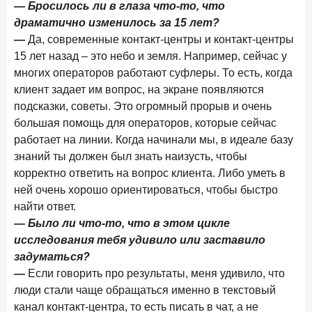
— Бросилось ли в глаза что-то, что
Рассылка Frank RG
драматично изменилось за 15 лет?
Итоги недели, наша трактовка основных событий
—
Да, современные контакт-центры и контакт-центры
на банковском рынке
15 лет назад – это небо и земля. Например, сейчас у
многих операторов работают суфлеры. То есть, когда
клиент задает им вопрос, на экране появляются
подсказки, советы. Это огромный прорыв и очень
большая помощь для операторов, которые сейчас
ПОДПИСАТЬСЯ
работает на линии. Когда начинали мы, в идеале базу
Я согласен с условиями
обработки данных
знаний ты должен был знать наизусть, чтобы
корректно ответить на вопрос клиента. Либо уметь в
ней очень хорошо ориентироваться, чтобы быстро
8 июня 2026 года
ИССЛЕДОВАНИЕ
найти ответ.
По итогам мая 2026 года объем выдач кредитов
составил 993,8 млрд руб.
— Было ли что-то, что в этом цикле
исследования тебя удивило или заставило
4 июня 2026 года
ИССЛЕДОВАНИЕ
задуматься?
Синергия интеллектов: будущее контакт-центров в
—
Если говорить про результаты, меня удивило, что
партнерстве человека и технологий
люди стали чаще обращаться именно в текстовый
1 июня 2026 года
канал контакт-центра, то есть писать в чат, а не