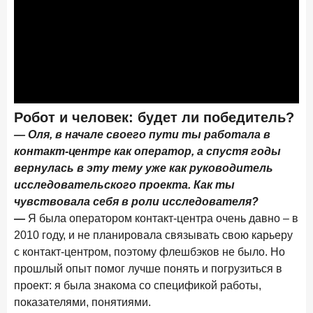
Клиенты чаще всего узнают о сберегательных
продуктах из рекламы в интернете и на ТВ
9 июля 2026 года
С ростом благосостояния клиентов-сберегателей
увеличивается и склонность к диверсификации
7 июля 2026 года
Робот и человек: будет ли победитель?
По итогам июня 2026 года объем выдач кредитов
составил 1 166,4 млрд руб.
— Оля, в начале своего пути ты работала в
контакт-центре как оператор, а спустя годы
3 июля 2026 года
вернулась в эту тему уже как руководитель
«Скорость измеряется секундами». Новые стандарты
исследовательского проекта. Как ты
банковского контакт-центра
чувствовала себя в роли исследователя?
25 июня 2026 года
ИССЛЕДОВАНИЕ
—
Я была оператором контакт-центра очень давно – в
Ипотека в России: итоги мая 2026 года в цифрах
2010 году, и не планировала связывать свою карьеру
с контакт-центром, поэтому флешбэков не было. Но
22 июня 2026 года
прошлый опыт помог лучше понять и погрузиться в
«Честность — индустриальный стандарт»: как банки
проект: я была знакома со спецификой работы,
завоевывают лояльность private-клиентов
показателями, понятиями.