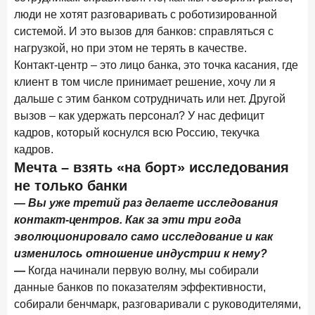
люди не хотят разговаривать с роботизированной
Цифра дня
системой. И это вызов для банков: справляться с
Средняя ставка по ипотеке в России
нагрузкой, но при этом не терять в качестве.
8,95
+1,48 п.п.
Контакт-центр – это лицо банка, это точка касания, где
год к году
клиент в том числе принимает решение, хочу ли я
%
дальше с этим банком сотрудничать или нет. Другой
Frank Data. Ипотека
Поделиться
вызов – как удержать персонал? У нас дефицит
кадров, который коснулся всю Россию, текучка
29 декабря 2025 года
кадров.
Четких целей в 2026-м и качественных «лошадей»!
Мечта – взять «на борт» исследования
не только банки
25 декабря 2025 года
ИССЛЕДОВАНИЕ
— Вы уже третий раз делаете исследования
Ипотека. Итоги ноября 2025 года
контакт-центров. Как за эти три года
24 декабря 2025 года
эволюционировало само исследование и как
Страховщики, УК, брокер-маркетплейсы: как новые
изменилось отношение индустрии к нему?
игроки меняют рынок инвестиций
—
Когда начинали первую волну, мы собирали
данные банков по показателям эффективности,
19 декабря 2025 года
ИССЛЕДОВАНИЕ
собирали бенчмарк, разговаривали с руководителями,
В эпоху дуополии маркетплейсов селлеры ищут