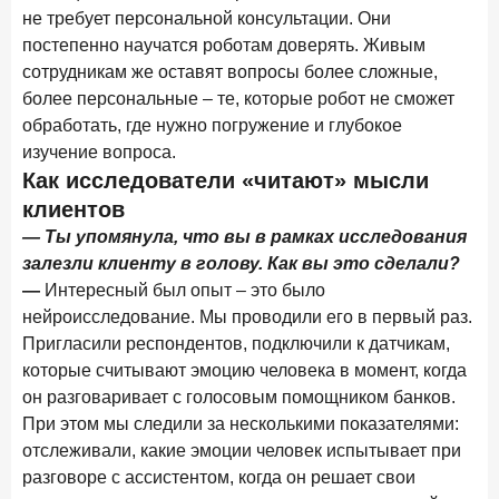
в феврале 2026 года
не требует персональной консультации. Они
постепенно научатся роботам доверять. Живым
18 марта 2026 года
ИССЛЕДОВАНИЕ
сотрудникам же оставят вопросы более сложные,
Банки начали снижать ставки по вкладам еще до
более персональные – те, которые робот не сможет
решения ЦБ
обработать, где нужно погружение и глубокое
16 марта 2026 года
изучение вопроса.
Frank RG объявила победителей кейс-чемпионата
Как исследователи «читают» мысли
2026 года
клиентов
— Ты упомянула, что вы в рамках исследования
12 марта 2026 года
ИССЛЕДОВАНИЕ
залезли клиенту в голову. Как вы это сделали?
Банки ускорили работу с претензиями
—
Интересный был опыт – это было
нейроисследование. Мы проводили его в первый раз.
Рассылка Frank RG
Пригласили респондентов, подключили к датчикам,
Итоги недели, наша трактовка основных событий
которые считывают эмоцию человека в момент, когда
на банковском рынке
он разговаривает с голосовым помощником банков.
При этом мы следили за несколькими показателями:
отслеживали, какие эмоции человек испытывает при
разговоре с ассистентом, когда он решает свои