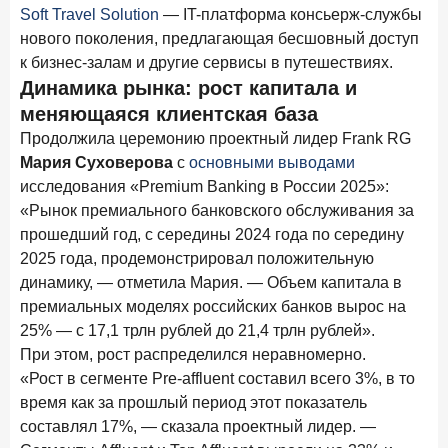
В борьбе за сбережения россиян банки учатся
Soft Travel Solution
— IT-платформа консьерж-службы
понимать контекст
нового поколения, предлагающая бесшовный доступ
к бизнес-залам и другие сервисы в путешествиях.
28 мая 2026 года
ИССЛЕДОВАНИЕ
Динамика рынка: рост капитала и
Доверие становится главным фактором на рынке
меняющаяся клиентская база
Private banking
Продолжила церемонию проектный лидер Frank RG
25 мая 2026 года
ИССЛЕДОВАНИЕ
Мария Суховерова
с
основными выводами
Ипотека в России: итоги апреля 2026 года в цифрах
исследования «Premium Banking в России 2025»:
«Рынок премиального банковского обслуживания за
13 мая 2026 года
ИССЛЕДОВАНИЕ
прошедший год, с середины 2024 года по середину
«Ни один зарубежный private банк не может
2025 года, продемонстрировал положительную
сравниться с российским»
динамику, — отметила Мария. — Объем капитала в
6 мая 2026 года
ИССЛЕДОВАНИЕ
премиальных моделях российских банков вырос на
По итогам апреля 2026 года объем выдач кредитов
25% — с 17,1 трлн рублей до 21,4 трлн рублей».
составил 968 млрд руб.
При этом, рост распределился неравномерно.
«Рост в сегменте Pre-affluent составил всего 3%, в то
29 апреля 2026 года
ИССЛЕДОВАНИЕ
время как за прошлый период этот показатель
Конкуренция на рынке инвестиционно-страховых
составлял 17%, — сказала проектный лидер. —
продуктов усиливается