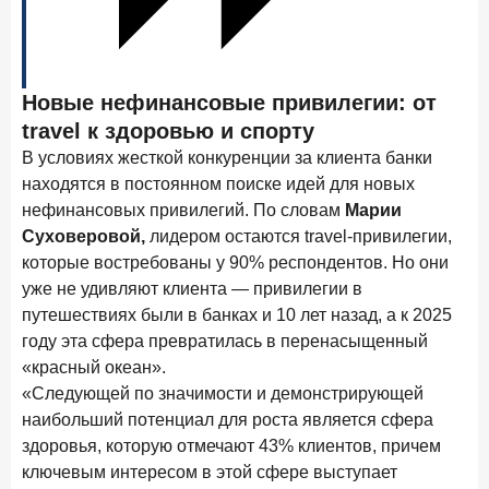
в феврале 2026 года
18 марта 2026 года
ИССЛЕДОВАНИЕ
Банки начали снижать ставки по вкладам еще до
Новые нефинансовые привилегии: от
решения ЦБ
travel к здоровью и спорту
16 марта 2026 года
В условиях жесткой конкуренции за клиента банки
Frank RG объявила победителей кейс-чемпионата
находятся в постоянном поиске идей для новых
2026 года
нефинансовых привилегий. По словам
Марии
12 марта 2026 года
ИССЛЕДОВАНИЕ
Суховеровой,
лидером остаются travel-привилегии,
которые востребованы у 90% респондентов. Но они
Банки ускорили работу с претензиями
уже не удивляют клиента — привилегии в
путешествиях были в банках и 10 лет назад, а к 2025
Рассылка Frank RG
году эта сфера превратилась в перенасыщенный
Итоги недели, наша трактовка основных событий
«красный океан».
на банковском рынке
«Следующей по значимости и демонстрирующей
наибольший потенциал для роста является сфера
здоровья, которую отмечают 43% клиентов, причем
ключевым интересом в этой сфере выступает