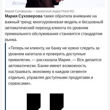
15 апреля 2026 года
ИССЛЕДОВАНИЕ
Рынок подписок 2026: от гонки за объёмами к битве за
Мария Суховерова — проектный лидер Frank RG
привычку
Мария Суховерова
также обратила внимание на
важный тренд: многоуровневая модель и бесшовный
15 апреля 2026 года
ИССЛЕДОВАНИЕ
автоматический переход клиента по уровням
Маркетинговые акции брокеров: обзор механик и
премиального обслуживания становятся стандартом
трендов
рынка.
10 апреля 2026 года
ИССЛЕДОВАНИЕ
«Теперь ни клиенту, ни банку не нужно следить за
ДНК современного ипотечного клиента
уровнем капитала и проверять доступные
привилегии, — рассказала Мария. — Все делается
7 апреля 2026 года
ИССЛЕДОВАНИЕ
автоматически. Банки имеют возможность
По итогам марта 2026 года объем выдач кредитов
настраивать экономику в каждом сегменте
составил 925,7 млрд руб.
отдельно, управляя доступными продуктами и
26 марта 2026 года
ИССЛЕДОВАНИЕ
сервисами».
Не экосистемой единой: как пользователи
распределяют подписки
25 марта 2026 года
ИССЛЕДОВАНИЕ
Ипотека. Итоги работы крупнейших ипотечных банков