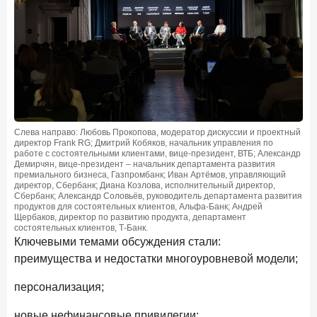
Слева направо: Любовь Прокопова, модератор дискуссии и проектный
директор Frank RG; Дмитрий Кобяков, начальник управления по
работе с состоятельными клиентами, вице-президент, ВТБ; Александр
Демирчян, вице-президент – начальник департамента развития
премиального бизнеса, Газпромбанк; Иван Артёмов, управляющий
директор, Сбербанк; Диана Козлова, исполнительный директор,
Сбербанк; Александр Соловьёв, руководитель департамента развития
продуктов для состоятельных клиентов, Альфа-Банк; Андрей
Щербаков, директор по развитию продукта, департамент
состоятельных клиентов, Т-Банк.
Ключевыми темами обсуждения стали:
преимущества и недостатки многоуровневой модели;
персонализация;
новые нефинансовые привилегии;