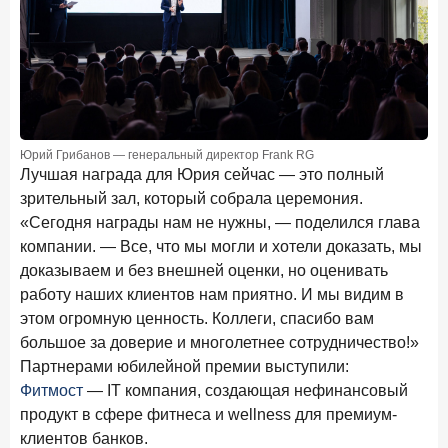
Рассылка Frank RG
Итоги недели, наша трактовка основных событий
на банковском рынке
Юрий Грибанов — генеральный директор Frank RG
Лучшая награда для Юрия сейчас — это полный
ПОДПИСАТЬСЯ
зрительный зал, который собрала церемония.
Я согласен с условиями
обработки данных
«Сегодня награды нам не нужны, — поделился глава
компании. — Все, что мы могли и хотели доказать, мы
доказываем и без внешней оценки, но оценивать
8 июня 2026 года
ИССЛЕДОВАНИЕ
работу наших клиентов нам приятно. И мы видим в
По итогам мая 2026 года объем выдач кредитов
этом огромную ценность. Коллеги, спасибо вам
составил 993,8 млрд руб.
большое за доверие и многолетнее сотрудничество!»
4 июня 2026 года
ИССЛЕДОВАНИЕ
Партнерами юбилейной премии выступили:
Синергия интеллектов: будущее контакт-центров в
Фитмост
— IT компания, создающая нефинансовый
партнерстве человека и технологий
продукт в сфере фитнеса и wellness для премиум-
1 июня 2026 года
клиентов банков.