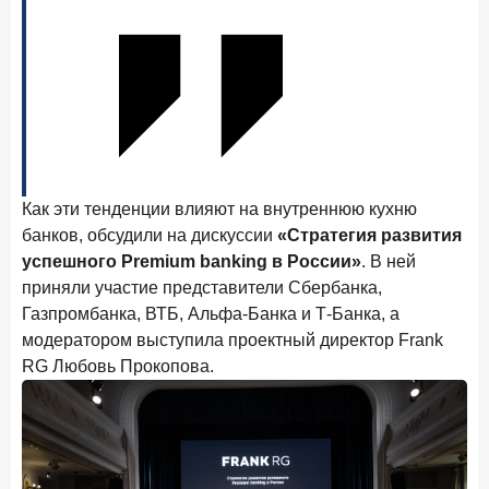
24 ноября 2025 года
ИССЛЕДОВАНИЕ
Ипотека. Итоги октября 2025 года
Рассылка Frank RG
Итоги недели, наша трактовка основных событий
на банковском рынке
Как эти тенденции влияют на внутреннюю кухню
банков, обсудили на дискуссии
«Стратегия развития
успешного Premium banking в России»
. В ней
ПОДПИСАТЬСЯ
приняли участие представители Сбербанка,
Газпромбанка, ВТБ, Альфа-Банка и Т-Банка, а
Я согласен с условиями
обработки данных
модератором выступила проектный директор Frank
RG Любовь Прокопова.