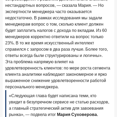
новые финансовые решения
нестандартных вопросов, — сказала Мария. — Но
экспертности менеджера часто оказывается
18 декабря 2025 года
недостаточно. В рамках исследования мы задали
Ипотека 2025–2026: стресс‑тест высокими ставками и
прогнозы на восстановление
менеджерам вопрос о том, сколько клиент должен
будет заплатить налогов с дохода по вкладам. Из 60
8 декабря 2025 года
ИССЛЕДОВАНИЕ
менеджеров корректно ответили на вопрос только
По итогам ноября 2025 года объем выдач кредитов
23%. В то же время искусственный интеллект
составил 1 027 млрд руб.
справился с запросом в два раза лучше. Более того,
5 декабря 2025 года
ответы всегда были структурированы и логичны».
Эмоции, эксклюзив и вовлечение: новая формула
Эта проблема напрямую влияет на
банковской лояльности
удовлетворенность клиентов: по мере роста сегмента
клиента аналитики наблюдают закономерное и ярко
3 декабря 2025 года
ИССЛЕДОВАНИЕ
выраженное снижение удовлетворенности работой
Почему опытные инвесторы в России чувствуют себя
персонального менеджера.
начинающими?
«Следующая глава будет написана теми, кто
25 ноября 2025 года
ИССЛЕДОВАНИЕ
увидит в безупречном сервисе не статью расходов,
Клиент стал партнером: как трансформируется рынок
а главный стратегический актив для завоевания
инвестиций
рынка», — подвела итог
Мария Суховерова.