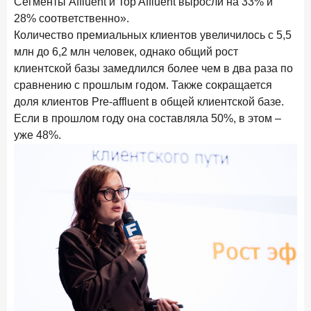
Сегменты Affluent и Top Affluent выросли на 33% и
28 апреля 2026 года
ИССЛЕДОВАНИЕ
28% соответственно».
Привязанность побеждает ставку? Как выбирают банк
Количество премиальных клиентов увеличилось с 5,5
для сбережений в 2026 году
млн до 6,2 млн человек, однако общий рост
клиентской базы замедлился более чем в два раза по
27 апреля 2026 года
ИССЛЕДОВАНИЕ
сравнению с прошлым годом. Также сокращается
Банки скорректировали доходность вкладов после
доля клиентов Pre-affluent в общей клиентской базе.
снижения ключевой ставки до 14,5%
Если в прошлом году она составляла 50%, в этом –
уже 48%.
Цифра дня
Средний срок ипотеки на вторичном рынке
23,3
-0,76
год к году
лет
Frank Data. Ипотека
Поделиться
24 апреля 2026 года
ИССЛЕДОВАНИЕ
Ипотека. Итоги работы крупнейших ипотечных банков
в марте 2026 года