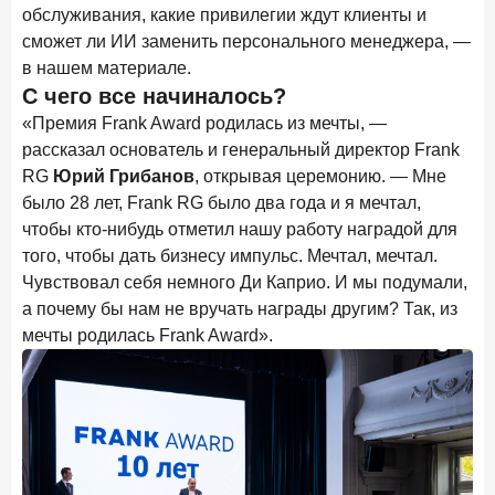
Клиенты чаще всего узнают о сберегательных
обслуживания, какие привилегии ждут клиенты и
продуктах из рекламы в интернете и на ТВ
сможет ли ИИ заменить персонального менеджера, —
в нашем материале.
9 июля 2026 года
С чего все начиналось?
С ростом благосостояния клиентов-сберегателей
увеличивается и склонность к диверсификации
«Премия Frank Award родилась из мечты, —
рассказал основатель и генеральный директор Frank
7 июля 2026 года
RG
Юрий Грибанов
, открывая церемонию. — Мне
По итогам июня 2026 года объем выдач кредитов
было 28 лет, Frank RG было два года и я мечтал,
составил 1 166,4 млрд руб.
чтобы кто-нибудь отметил нашу работу наградой для
3 июля 2026 года
того, чтобы дать бизнесу импульс. Мечтал, мечтал.
«Скорость измеряется секундами». Новые стандарты
Чувствовал себя немного Ди Каприо. И мы подумали,
банковского контакт-центра
а почему бы нам не вручать награды другим? Так, из
мечты родилась Frank Award».
25 июня 2026 года
ИССЛЕДОВАНИЕ
Ипотека в России: итоги мая 2026 года в цифрах
22 июня 2026 года
«Честность — индустриальный стандарт»: как банки
завоевывают лояльность private-клиентов