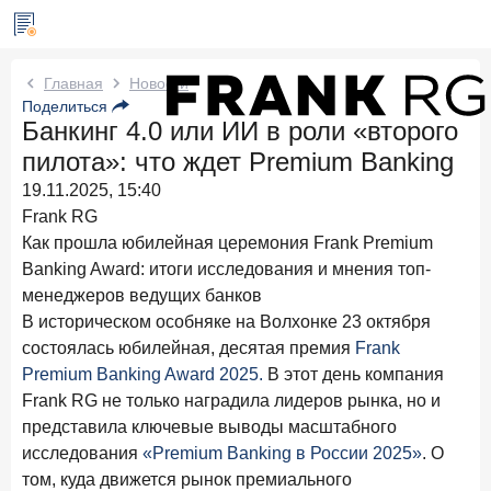
Новости Frank RG
Главная
Новости
Поделиться
Банкинг 4.0 или ИИ в роли «второго
Два дня назад
ИССЛЕДОВАНИЕ
пилота»: что ждет Premium Banking
По итогам июля 2026 года объем выдач кредитов
составил 1 061,9 млрд руб.
19.11.2025, 15:40
Frank RG
4 августа 2026 года
ИССЛЕДОВАНИЕ
Как прошла юбилейная церемония Frank Premium
Клиентский путь компании МСБ при смене
Banking Award: итоги исследования и мнения топ-
руководителя в банке обслуживания
менеджеров ведущих банков
24 июля 2026 года
ИССЛЕДОВАНИЕ
В историческом особняке на Волхонке 23 октября
Ипотека в России: итоги июня 2026 года в цифрах
состоялась
юбилейная, десятая премия
Frank
Premium Banking Award 2025.
В этот день компания
22 июля 2026 года
ИССЛЕДОВАНИЕ
Frank RG не только наградила лидеров рынка, но и
Выгодные тарифы на брокерское обслуживание —
представила ключевые выводы масштабного
существенный фактор выбора брокера
исследования
«Premium Banking в России 2025»
. О
15 июля 2026 года
том, куда движется рынок премиального