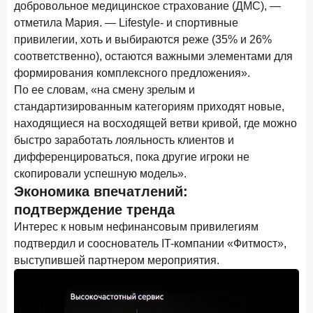
ПОДПИСАТЬСЯ
добровольное медицинское страхование (ДМС), —
отметила Мария. — Lifestyle- и спортивные
Я согласен с условиями
обработки данных
привилегии, хоть и выбираются реже (35% и 26%
соответственно), остаются важными элементами для
10 марта 2026 года
ИССЛЕДОВАНИЕ
формирования комплексного предложения».
По ее словам, «на смену зрелым и
Куда уходят деньги? Frank RG исследует рынок
вкладов
стандартизированным категориям приходят новые,
находящиеся на восходящей ветви кривой, где можно
6 марта 2026 года
быстро заработать лояльность клиентов и
По итогам февраля 2026 года объем выдач кредитов
дифференцироваться, пока другие игроки не
составил 748,4 млрд руб.
скопировали успешную модель».
25 февраля 2026 года
ИССЛЕДОВАНИЕ
Экономика впечатлений:
Ипотека. Итоги работы крупнейших ипотечных банков
подтверждение тренда
в январе 2026 года
Интерес к новым нефинансовым привилегиям
подтвердил и сооснователь IT-компании «Фитмост»,
18 февраля 2026 года
ИССЛЕДОВАНИЕ
выступившей партнером мероприятия.
Не по цене, а по ценности: как россияне выбирали
подписки в 2025 году?
17 февраля 2026 года
ИССЛЕДОВАНИЕ