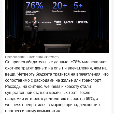
Бизнес на маркетплейсах: новичкам здесь больше не
место
6 февраля 2026 года
ИССЛЕДОВАНИЕ
По итогам января 2026 года объем выдач кредитов
составил 822,8 млрд руб.
2 февраля 2026 года
ИССЛЕДОВАНИЕ
Premium Banking в 2025 году: портрет клиента, тренды
и стратегии банков
Презентация IT-компании «Фитмост»
30 января 2026 года
ИССЛЕДОВАНИЕ
Он привел убедительные данные: «78% миллениалов
Главные «болевые точки» бизнеса при открытии
охотнее тратят деньги на опыт и впечатления, чем на
расчетного счета в банках
вещи. Четверть бюджета тратится на впечатления, что
сопоставимо с расходами на жилье или транспорт.
26 января 2026 года
ИССЛЕДОВАНИЕ
Расходы на фитнес, wellness и красоту стали
Ипотека. Итоги декабря 2025 года
существенной статьей месячных трат. После
15 января 2026 года
ИССЛЕДОВАНИЕ
пандемии интерес к долголетию вырос на 69%, а
wellness превратился в маркер принадлежности к
По итогам декабря 2025 года объем выдач кредитов
составил 1 326,5 млрд руб.
прогрессивному комьюнити».