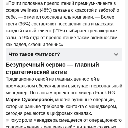
«Почти половина предпочтений премиум-клиента в
сфере wellness (48%) связана с красотой и заботой о
Цифра дня
Средний срок ипотеки на вторичном рынке
себе, — отметил сооснователь компании. — Более
трети (36%) составляют посещения спа и массажа,
23,3
-0,76
год к году
каждый пятый клиент (21%) выбирает тренажерные
лет
залы, а 9% отдают предпочтение таким активностям,
как падел, сквош и теннис».
Frank Data. Ипотека
Поделиться
Что такое Фитмост?
29 декабря 2025 года
Безупречный сервис — главный
Четких целей в 2026-м и качественных «лошадей»!
стратегический актив
25 декабря 2025 года
ИССЛЕДОВАНИЕ
Традиционно одной из главных ценностей в
Ипотека. Итоги ноября 2025 года
премиальном обслуживании выступает персональный
менеджер. По словам проектного лидера Frank RG
24 декабря 2025 года
Марии Суховеровой
, многие рутинные операции,
Страховщики, УК, брокер-маркетплейсы: как новые
которые раньше требовали контакта с менеджером,
игроки меняют рынок инвестиций
сегодня решаются в цифровых каналах.
19 декабря 2025 года
ИССЛЕДОВАНИЕ
«Фокус роли менеджера смещается от операционного
В эпоху дуополии маркетплейсов селлеры ищут
сопровождения к решению действительно сложных,