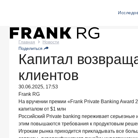
Исследо
Новости
Главная
Новости
Поделиться
Frank
Капитал возвращае
RG
клиентов
Вчера
ИССЛЕДОВАНИЕ
30.06.2025, 17:53
По
итогам
Frank RG
июля
На вручении премии «Frank Private Banking Award 
2026
капиталом от $1 млн
года
Российский Private banking переживает серьезные 
объем
этим повышаются требования к продуктовым решен
выдач
кредитов
Игрокам рынка приходится прикладывать все больш
составил