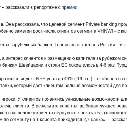
ду – рассказали в репортаже с
премии
.
ва
. Она рассказала, что целевой сегмент Private banking пр
обенно заметен рост числа клиентов сегмента VHNWI – с ка
тах зарубежных банков. Теперь он остается в России – из-
, а интерес клиентов к размещению капитала за рубежом сн
 банкам Швейцарии и стран ЕС сократилось в 4-6 раз, Турц
ратился: индекс NPS упал до 43% (-19 п.п.) – особенно в с
 ставки, который дает клиентам больше возможностей для п
е игроки. У клиентов появились уникальные возможности д
ривлечь клиента. В результате клиенты, выбирая лучшее реш
ков в кошельке у клиента вернулось к показателю шокового 
по сегменту на 1 клиента приходится 2,7 банка», – расска