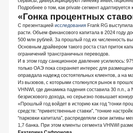
сервисы, диверсифицируют линейку инвестиционны
1
Подробнее о том, как private сегмент адаптируется 
061,9
«Гонка процентных ставо
млрд
руб.
С презентацией
исследования
Frank RG выступила
расти. Объем финансового капитала в 2024 году до
Три
дня
500 млн рублей. За прошлый год их численность вы
назад
Основным драйвером такого роста стал приток капи
ИССЛЕДОВАНИЕ
ограничений трансграничных переводов.
Клиентский
И в этом году санкционное давление усилилось: 9
путь
компании
только ОАЭ пока сохраняет интерес для размещения
МСБ
оправдала надежд состоятельных клиентов, а на м
при
Из вызовов, с которыми столкнулся рынок в прошлом
смене
VHNWI, где динамика падения составила 30 п.п., а
руководителя
безрискового дохода, но серьезно повышает конку
в
банке
«Прошлый год войдет в историю как год “гонки пр
обслуживания
средств: “приветственные ставки”, “тонкие настрой
“парковки капитала”, распределяли свои активы ме
24
июля
1,7 банка. При этом клиенты сегмента VHNWI разме
2026
Екатерина Сафронова.
года