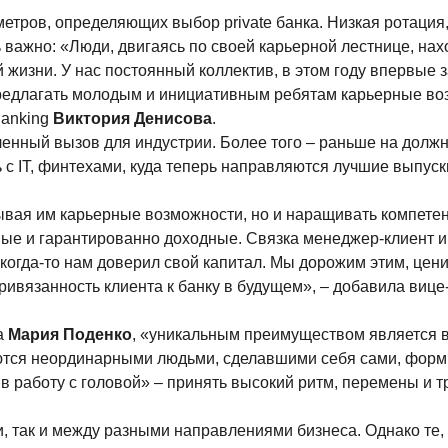
етров, определяющих выбор private банка. Низкая ротация,
 важно: «Люди, двигаясь по своей карьерной лестнице, нахо
жизни. У нас постоянный коллектив, в этом году впервые з
 предлагать молодым и инициативным ребятам карьерные в
Banking
Виктория Денисова
.
еленный вызов для индустрии. Более того – раньше на долж
 с IT, финтехами, куда теперь направляются лучшие выпуск
азывая им карьерные возможности, но и наращивать компет
ные и гарантированно доходные. Связка менеджер-клиент и
 когда-то нам доверил свой капитал. Мы дорожим этим, цен
ивязанность клиента к банку в будущем», – добавила вице
ла
Мария Поденко
, «уникальным преимуществом является 
ляются неординарными людьми, сделавшими себя сами, фо
 в работу с головой» – принять высокий ритм, перемены и т
 так и между разными направлениями бизнеса. Однако те, 