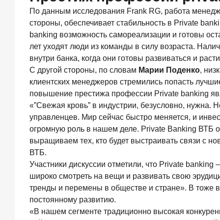
private-
По данным исследования Frank RG, работа менеджер
клиентов
стороны, обеспечивает стабильность в Private bank
banking возможность самореализации и готовы оста
лет уходят люди из команды в силу возраста. Нал
внутри банка, когда они готовы развиваться и раст
Рассылка
С другой стороны, по словам
Марии Поденко
, низ
Frank
клиентских менеджеров стремились попасть лучшие
RG
повышение престижа профессии Private banking яв
«”Свежая кровь” в индустрии, безусловно, нужна.
Итоги
управленцев. Мир сейчас быстро меняется, и инве
недели,
наша
огромную роль в нашем деле. Private Banking ВТБ о
трактовка
выращиваем тех, кто будет выстраивать связи с н
основных
ВТБ.
событий
на банковском
Участники дискуссии отметили, что Private banking
рынке
широко смотреть на вещи и развивать свою эруди
тренды и перемены в обществе и стране». В тоже в
постоянному развитию.
«В нашем сегменте традиционно высокая конкуренц