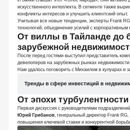
фактор
искусственного интеллекта. В сегменте также выри
выбора
конфликты интересов и улучшить клиентский опыт.
брокера
Учитывая все новые тенденции, эксперты Frank RG
15
технологий, объединение усилий с корпоративным 
июля
От виллы в Тайланде до 
2026
года
зарубежной недвижимост
Клиенты
чаще
После перед гостями выступил представитель комп
всего
девелоперов на зарубежных рынках недвижимости
узнают
Нам удалось поговорить с Михаилом в кулуарах и з
о сберегательных
продуктах
из
Тренды в сфере инвестиций в недвижи
рекламы
в интернете
От эпохи турбулентности
и
на
Первая дискуссия с руководителями подразделени
ТВ
Юрий Грибанов
, генеральный директор Frank RG,
9
повышения ключевой ставки и конкурентной борьб
июля
2026