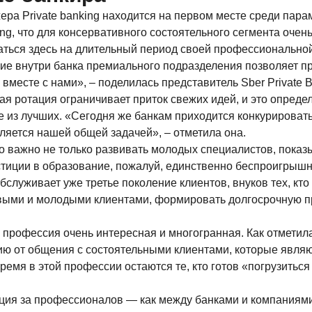
а Private banking находится на первом месте среди парам
ing, что для консервативного состоятельного сегмента очень
ться здесь на длительный период своей профессиональной 
ичие внутри банка премиального подразделения позволяет
и вместе с нами», – поделилась представитель Sber Private 
кая ротация ограничивает приток свежих идей, и это опред
 из лучших. «Сегодня же банкам приходится конкурировать
ляется нашей общей задачей», – отметила она.
 Но важно не только развивать молодых специалистов, пок
стиции в образование, пожалуй, единственно беспроигрыш
бслуживает уже третье поколение клиентов, внуков тех, кто
овыми и молодыми клиентами, формировать долгосрочную пр
 – профессия очень интересная и многогранная. Как отмети
цию от общения с состоятельными клиентами, которые яв
ремя в этой профессии остаются те, кто готов «погрузиться
ия за профессионалов — как между банками и компаниями,