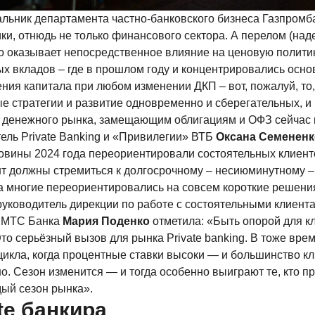
альник департамента частно-банковского бизнеса Газпромба
, отнюдь не только финансового сектора. А перелом (наде
что оказывает непосредственное влияние на ценовую полити
 вкладов – где в прошлом году и концентрировались основ
я капитала при любом изменении ДКП – вот, пожалуй, то, ч
е стратегии и развитие одновременно и сберегательных, 
денежного рынка, замещающим облигациям и ОФЗ сейчас н
ель Private Banking и «Привилегии» ВТБ
Оксана Семененк
вины 2024 года переориентировали состоятельных клиент
нт должны стремиться к долгосрочному – несиюминутному – 
да многие переориентировались на совсем короткие решени
 руководитель дирекции по работе с состоятельными клиента
у МТС Банка
Мария Поденко
отметила: «Быть опорой для к
то серьёзный вызов для рынка Private banking. В тоже вр
икла, когда процентные ставки высоки — и большинство кл
нно. Сезон изменится — и тогда особенно выиграют те, кто
ый сезон рынка».
te банкира