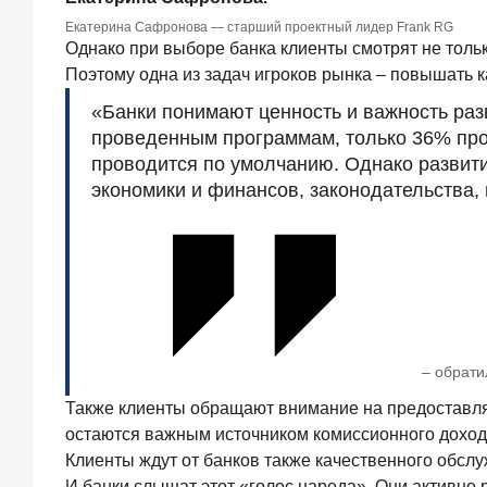
ИССЛЕДОВАНИЕ
Екатерина Сафронова — старший проектный лидер Frank RG
Ипотека
Однако при выборе банка клиенты смотрят не толь
в
Поэтому одна из задач игроков рынка – повышать 
России:
«Банки понимают ценность и важность раз
итоги
июня
проведенным программам, только 36% прог
2026
проводится по умолчанию. Однако развити
года
экономики и финансов, законодательства,
в
цифрах
22
июля
2026
года
ИССЛЕДОВАНИЕ
Выгодные
– обрати
тарифы
на
Также клиенты обращают внимание на предоставля
брокерское
остаются важным источником комиссионного дохода 
обслуживание
Клиенты ждут от банков также качественного обслу
—
существенный
И банки слышат этот «голос народа». Они активно 