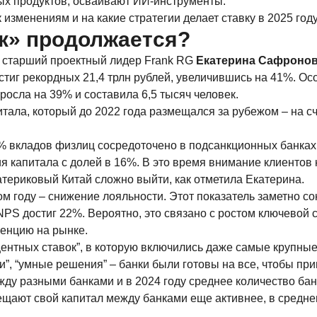
х продуктов, осваивают ИИ-инструменты.
к изменениям и на какие стратегии делает ставку в 2025 го
к» продолжается?
 старший проектный лидер Frank RG
Екатерина Сафроно
стиг рекордных 21,4 трлн рублей, увеличившись на 41%. Ос
росла на 39% и составила 6,5 тысяч человек.
тала, который до 2022 года размещался за рубежом – на сче
7% вкладов физлиц сосредоточено в подсанкционных банках
 капитала с долей в 16%. В это время внимание клиентов к
атериковый Китай сложно выйти, как отметила Екатерина.
 году – снижение лояльности. Этот показатель заметно сок
 NPS достиг 22%. Вероятно, это связано с ростом ключевой
ренцию на рынке.
оцентных ставок”, в которую включились даже самые крупны
ки”, “умные решения” – банки были готовы на все, чтобы п
жду разными банками и в 2024 году среднее количество бан
щают свой капитал между банками еще активнее, в среднем 