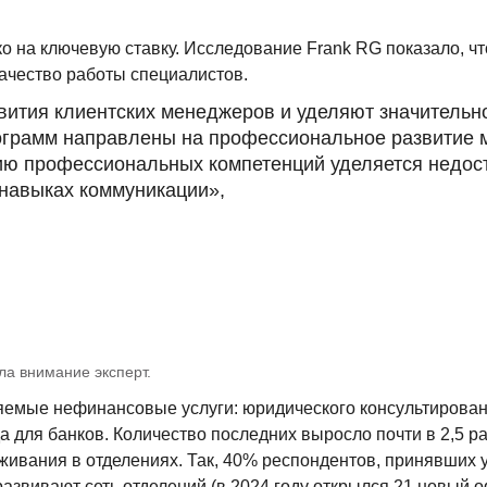
ко на ключевую ставку. Исследование Frank RG показало, 
качество работы специалистов.
вития клиентских менеджеров и уделяют значительно
рамм направлены на профессиональное развитие мене
ю профессиональных компетенций уделяется недоста
 навыках коммуникации»,
ла внимание эксперт.
емые нефинансовые услуги: юридического консультировани
для банков. Количество последних выросло почти в 2,5 ра
живания в отделениях. Так, 40% респондентов, принявших у
развивают сеть отделений (в 2024 году открылся 21 новый