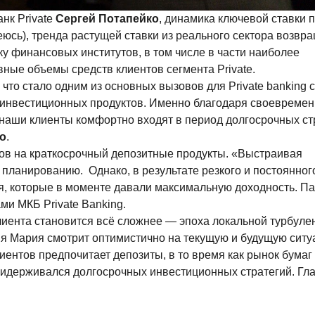
нк Private
Сергей Потапейко
, динамика ключевой ставки 
юсь), тренда растущей ставки из реального сектора возвра
ку финансовых институтов, в том числе в части наиболее
ные объемы средств клиентов сегмента Private.
то стало одним из основных вызовов для Private banking 
и инвестиционных продуктов. Именно благодаря своевреме
аши клиенты комфортно входят в период долгосрочных стр
о
.
ов на краткосрочный депозитные продукты. «Выстраивая
планированию. Однако, в результате резкого и постоянног
я, которые в моменте давали максимальную доходность. П
ми МКБ Private Banking.
лиента становится всё сложнее — эпоха локальной турбуле
емя Мария смотрит оптимистично на текущую и будущую сит
иентов предпочитает депозиты, в то время как рынок бума
 придерживался долгосрочных инвестиционных стратегий. Г