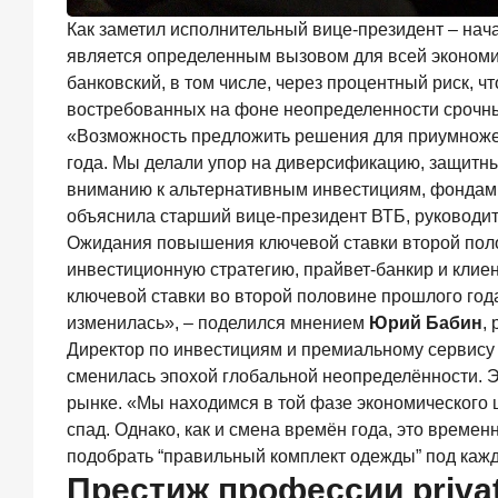
ИССЛЕДОВАНИЕ
Как заметил исполнительный вице-президент – нач
Ипотека
является определенным вызовом для всей экономики
в
банковский, в том числе, через процентный риск, 
России:
итоги
востребованных на фоне неопределенности срочных
мая
«Возможность предложить решения для приумножени
2026
года. Мы делали упор на диверсификацию, защитны
года
вниманию к альтернативным инвестициям, фондам 
в
объяснила старший вице-президент ВТБ, руководит
цифрах
Ожидания повышения ключевой ставки второй поло
22
инвестиционную стратегию, прайвет-банкир и клие
июня
2026
ключевой ставки во второй половине прошлого го
года
изменилась», – поделился мнением
Юрий Бабин
,
«Честность
Директор по инвестициям и премиальному сервис
—
сменилась эпохой глобальной неопределённости. Э
индустриальный
стандарт»:
рынке. «Мы находимся в той фазе экономического ц
как
спад. Однако, как и смена времён года, это време
банки
подобрать “правильный комплект одежды” под кажд
завоевывают
Престиж профессии priva
лояльность