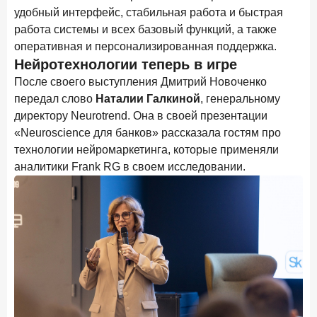
удобный интерфейс, стабильная работа и быстрая
28 апреля 2026 года
ИССЛЕДОВАНИЕ
работа системы и всех базовый функций, а также
Привязанность побеждает ставку? Как выбирают банк
оперативная и персонализированная поддержка.
для сбережений в 2026 году
Нейротехнологии теперь в игре
27 апреля 2026 года
ИССЛЕДОВАНИЕ
После своего выступления Дмитрий Новоченко
Банки скорректировали доходность вкладов после
передал слово
Наталии Галкиной
, генеральному
снижения ключевой ставки до 14,5%
директору Neurotrend. Она в своей презентации
«Neuroscience для банков» рассказала гостям про
Цифра дня
технологии нейромаркетинга, которые применяли
Средний срок ипотеки на первичном рынке
аналитики Frank RG в своем исследовании.
26,8
-0,15
год к году
лет
Frank Data. Ипотека
Поделиться
24 апреля 2026 года
ИССЛЕДОВАНИЕ
Ипотека. Итоги работы крупнейших ипотечных банков
в марте 2026 года