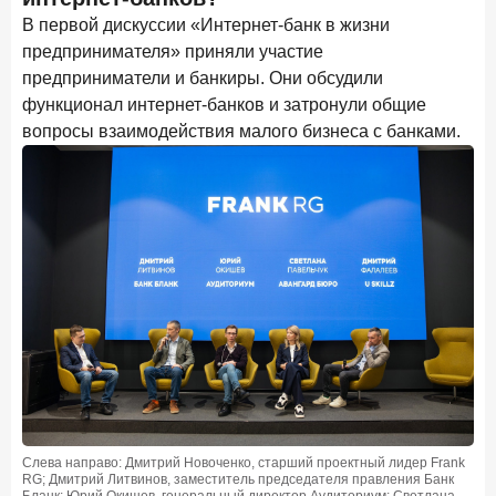
в феврале 2026 года
В первой дискуссии «Интернет-банк в жизни
предпринимателя» приняли участие
18 марта 2026 года
ИССЛЕДОВАНИЕ
предприниматели и банкиры. Они обсудили
Банки начали снижать ставки по вкладам еще до
функционал интернет-банков и затронули общие
решения ЦБ
вопросы взаимодействия малого бизнеса с банками.
16 марта 2026 года
Frank RG объявила победителей кейс-чемпионата
2026 года
12 марта 2026 года
ИССЛЕДОВАНИЕ
Банки ускорили работу с претензиями
Рассылка Frank RG
Итоги недели, наша трактовка основных событий
на банковском рынке
Слева направо: Дмитрий Новоченко, старший проектный лидер Frank
RG; Дмитрий Литвинов, заместитель председателя правления Банк