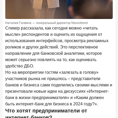
15 апреля 2026 года
ИССЛЕДОВАНИЕ
Рынок подписок 2026: от гонки за объёмами к битве за
привычку
Наталия Галкина — генеральный директор Neurotrend
15 апреля 2026 года
ИССЛЕДОВАНИЕ
Спикер рассказала, как сегодня можно «читать
Маркетинговые акции брокеров: обзор механик и
мысли» респондентов и оценить их ощущения от
трендов
использования интерфейсов, просмотра рекламных
роликов и других действий. Это перспективное
10 апреля 2026 года
ИССЛЕДОВАНИЕ
направление для банковской аналитики, которое
ДНК современного ипотечного клиента
может серьезно повлиять на то, как оценивать
7 апреля 2026 года
ИССЛЕДОВАНИЕ
удобство ДБО.
По итогам марта 2026 года объем выдач кредитов
Но на мероприятии гостям «залезать в голову»
составил 925,7 млрд руб.
участников рынка не пришлось – представители
банков и бизнеса сами поделились своими мыслями и
26 марта 2026 года
ИССЛЕДОВАНИЕ
презентовали новые идеи на дискуссиях «Интернет-
Не экосистемой единой: как пользователи
банк в жизни предпринимателя» и «Каким должен
распределяют подписки
быть интернет-банк для бизнеса в 2024 году?».
25 марта 2026 года
ИССЛЕДОВАНИЕ
Что хотят предприниматели от
Ипотека. Итоги работы крупнейших ипотечных банков
интернет-банков?