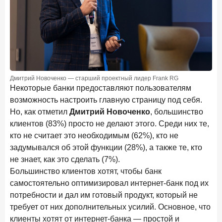
В борьбе за сбережения россиян банки учатся
понимать контекст
28 мая 2026 года
ИССЛЕДОВАНИЕ
Доверие становится главным фактором на рынке
Private banking
25 мая 2026 года
ИССЛЕДОВАНИЕ
Дмитрий Новоченко — старший проектный лидер Frank RG
Некоторые банки предоставляют пользователям
Ипотека в России: итоги апреля 2026 года в цифрах
возможность настроить главную страницу под себя.
13 мая 2026 года
ИССЛЕДОВАНИЕ
Но, как отметил
Дмитрий Новоченко
, большинство
«Ни один зарубежный private банк не может
клиентов (83%) просто не делают этого. Среди них те,
сравниться с российским»
кто не считает это необходимым (62%), кто не
задумывался об этой функции (28%), а также те, кто
6 мая 2026 года
ИССЛЕДОВАНИЕ
не знает, как это сделать (7%).
По итогам апреля 2026 года объем выдач кредитов
Большинство клиентов хотят, чтобы банк
составил 968 млрд руб.
самостоятельно оптимизировал интернет-банк под их
29 апреля 2026 года
ИССЛЕДОВАНИЕ
потребности и дал им готовый продукт, который не
Конкуренция на рынке инвестиционно-страховых
требует от них дополнительных усилий. Основное, что
продуктов усиливается
клиенты хотят от интернет-банка — простой и