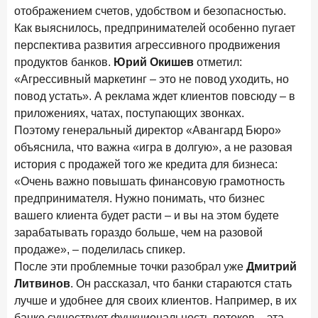
24 ноября 2025 года
ИССЛЕДОВАНИЕ
отображением счетов, удобством и безопасностью.
Ипотека. Итоги октября 2025 года
Как выяснилось, предпринимателей особенно пугает
перспектива развития агрессивного продвижения
Рассылка Frank RG
продуктов банков.
Юрий Окишев
отметил:
«Агрессивный маркетинг – это не повод уходить, но
Итоги недели, наша трактовка основных событий
повод устать». А реклама ждет клиентов повсюду – в
на банковском рынке
приложениях, чатах, поступающих звонках.
Поэтому генеральный директор «Авангард Бюро»
объяснила, что важна «игра в долгую», а не разовая
история с продажей того же кредита для бизнеса:
ПОДПИСАТЬСЯ
«Очень важно повышать финансовую грамотность
предпринимателя. Нужно понимать, что бизнес
Я согласен с условиями
обработки данных
вашего клиента будет расти – и вы на этом будете
зарабатывать гораздо больше, чем на разовой
продаже», – поделилась спикер.
После эти проблемные точки разобрал уже
Дмитрий
Литвинов
. Он рассказал, что банки стараются стать
лучше и удобнее для своих клиентов. Например, в их
банке существует функциональность потоков – эта