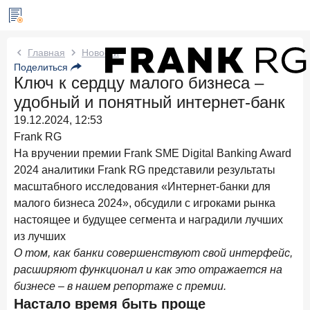
Новости Frank RG
Главная
Новости
Поделиться
Ключ к сердцу малого бизнеса –
Вчера
ИССЛЕДОВАНИЕ
удобный и понятный интернет-банк
По итогам июля 2026 года объем выдач кредитов
составил 1 061,9 млрд руб.
19.12.2024, 12:53
Frank RG
Три дня назад
ИССЛЕДОВАНИЕ
На вручении премии Frank SME Digital Banking Award
Клиентский путь компании МСБ при смене
2024 аналитики Frank RG представили результаты
руководителя в банке обслуживания
масштабного исследования «Интернет-банки для
24 июля 2026 года
ИССЛЕДОВАНИЕ
малого бизнеса 2024», обсудили с игроками рынка
Ипотека в России: итоги июня 2026 года в цифрах
настоящее и будущее сегмента и наградили лучших
из лучших
22 июля 2026 года
ИССЛЕДОВАНИЕ
О том, как банки совершенствуют свой интерфейс,
Выгодные тарифы на брокерское обслуживание —
расширяют функционал и как это отражается на
существенный фактор выбора брокера
бизнесе – в нашем репортаже с премии.
15 июля 2026 года
Настало время быть проще