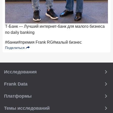
Мо
бу
Т-Банк — Лучший интернет-банк для малого бизнеса
по daily banking
#банки
#премия Frank RG
#малый бизнес
Поделиться
Исследования
Frank Data
Платформы
Темы исследований