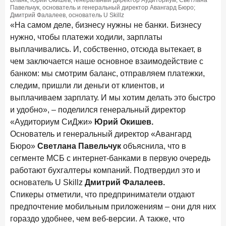
Бланк; Юрий Окишев, генеральный директор Аудиториум; Светлана
ПОДПИСАТЬСЯ
Павельчук, основатель и генеральный директор Авангард Бюро;
Дмитрий Фалалеев, основатель U Skillz
Я согласен с условиями
обработки данных
«На самом деле, бизнесу нужны не банки. Бизнесу
нужно, чтобы платежи ходили, зарплаты
выплачивались. И, собственно, отсюда вытекает, в
10 марта 2026 года
ИССЛЕДОВАНИЕ
чем заключается наше основное взаимодействие с
Куда уходят деньги? Frank RG исследует рынок
банком: мы смотрим баланс, отправляем платежки,
вкладов
следим, пришли ли деньги от клиентов, и
6 марта 2026 года
выплачиваем зарплату. И мы хотим делать это быстро
По итогам февраля 2026 года объем выдач кредитов
и удобно», – поделился генеральный директор
составил 748,4 млрд руб.
«Аудиториум СиДжи»
Юрий Окишев.
Основатель и генеральный директор «Авангард
25 февраля 2026 года
ИССЛЕДОВАНИЕ
Бюро»
Светлана Павельчук
объяснила, что в
Ипотека. Итоги работы крупнейших ипотечных банков
в январе 2026 года
сегменте МСБ с интернет-банками в первую очередь
работают бухгалтеры компаний. Подтвердил это и
18 февраля 2026 года
ИССЛЕДОВАНИЕ
основатель U Skillz
Дмитрий Фалалеев.
Не по цене, а по ценности: как россияне выбирали
Спикеры отметили, что предприниматели отдают
подписки в 2025 году?
предпочтение мобильным приложениям – они для них
гораздо удобнее, чем веб-версии. А также, что
17 февраля 2026 года
ИССЛЕДОВАНИЕ