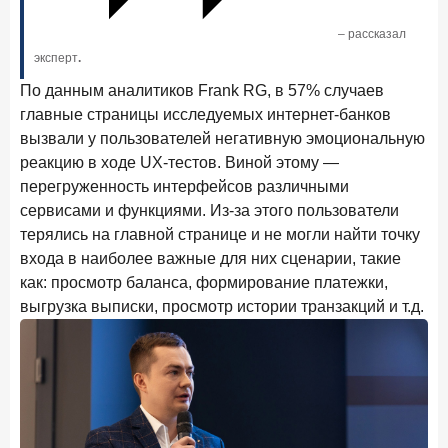
Рассылка Frank RG
– рассказал
Итоги недели, наша трактовка основных событий
эксперт
.
на банковском рынке
По данным аналитиков Frank RG, в 57% случаев
главные страницы исследуемых интернет-банков
вызвали у пользователей негативную эмоциональную
реакцию в ходе UX-тестов. Виной этому —
ПОДПИСАТЬСЯ
перегруженность интерфейсов различными
сервисами и функциями. Из-за этого пользователи
Я согласен с условиями
обработки данных
терялись на главной странице и не могли найти точку
входа в наиболее важные для них сценарии, такие
8 июня 2026 года
ИССЛЕДОВАНИЕ
как: просмотр баланса, формирование платежки,
По итогам мая 2026 года объем выдач кредитов
выгрузка выписки, просмотр истории транзакций и т.д.
составил 993,8 млрд руб.
4 июня 2026 года
ИССЛЕДОВАНИЕ
Синергия интеллектов: будущее контакт-центров в
партнерстве человека и технологий
1 июня 2026 года