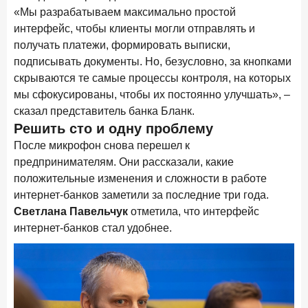
«Мы разрабатываем максимально простой
Цифра дня
интерфейс, чтобы клиенты могли отправлять и
Средний срок ипотеки на первичном рынке
получать платежи, формировать выписки,
26,8
-0,15
подписывать документы. Но, безусловно, за кнопками
год к году
скрываются те самые процессы контроля, на которых
лет
мы сфокусированы, чтобы их постоянно улучшать», –
Frank Data. Ипотека
Поделиться
сказал представитель банка Бланк.
Решить сто и одну проблему
29 декабря 2025 года
После микрофон снова перешел к
Четких целей в 2026-м и качественных «лошадей»!
предпринимателям. Они рассказали, какие
положительные изменения и сложности в работе
25 декабря 2025 года
ИССЛЕДОВАНИЕ
интернет-банков заметили за последние три года.
Ипотека. Итоги ноября 2025 года
Светлана Павельчук
отметила, что интерфейс
24 декабря 2025 года
интернет-банков стал удобнее.
Страховщики, УК, брокер-маркетплейсы: как новые
игроки меняют рынок инвестиций
19 декабря 2025 года
ИССЛЕДОВАНИЕ
В эпоху дуополии маркетплейсов селлеры ищут