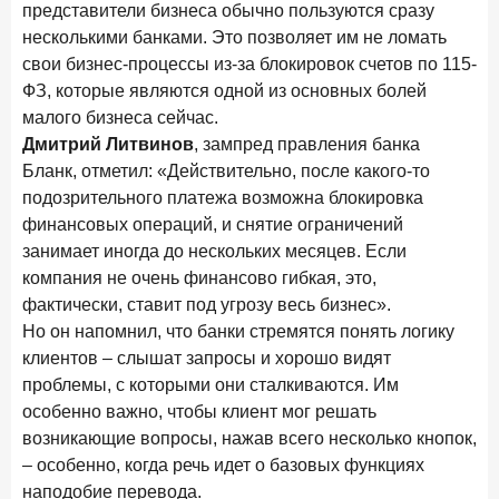
представители бизнеса обычно пользуются сразу
Бизнес на маркетплейсах: новичкам здесь больше не
место
несколькими банками. Это позволяет им не ломать
свои бизнес-процессы из-за блокировок счетов по 115-
6 февраля 2026 года
ИССЛЕДОВАНИЕ
ФЗ, которые являются одной из основных болей
По итогам января 2026 года объем выдач кредитов
малого бизнеса сейчас.
составил 822,8 млрд руб.
Дмитрий Литвинов
, зампред правления банка
Бланк, отметил: «Действительно, после какого-то
2 февраля 2026 года
ИССЛЕДОВАНИЕ
подозрительного платежа возможна блокировка
Premium Banking в 2025 году: портрет клиента, тренды
и стратегии банков
финансовых операций, и снятие ограничений
занимает иногда до нескольких месяцев. Если
30 января 2026 года
ИССЛЕДОВАНИЕ
компания не очень финансово гибкая, это,
Главные «болевые точки» бизнеса при открытии
фактически, ставит под угрозу весь бизнес».
расчетного счета в банках
Но он напомнил, что банки стремятся понять логику
клиентов – слышат запросы и хорошо видят
26 января 2026 года
ИССЛЕДОВАНИЕ
проблемы, с которыми они сталкиваются. Им
Ипотека. Итоги декабря 2025 года
особенно важно, чтобы клиент мог решать
15 января 2026 года
ИССЛЕДОВАНИЕ
возникающие вопросы, нажав всего несколько кнопок,
По итогам декабря 2025 года объем выдач кредитов
– особенно, когда речь идет о базовых функциях
составил 1 326,5 млрд руб.
наподобие перевода.