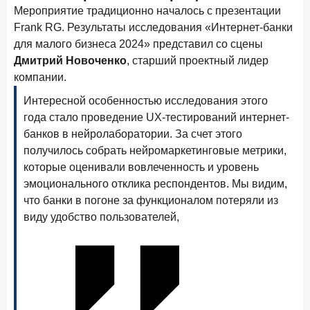
Клиенты чаще всего узнают о сберегательных
Мероприятие традиционно началось с презентации
продуктах из рекламы в интернете и на ТВ
Frank RG. Результаты исследования «Интернет-банки
для малого бизнеса 2024» представил со сцены
9 июля 2026 года
Дмитрий Новоченко
, старший проектный лидер
С ростом благосостояния клиентов-сберегателей
увеличивается и склонность к диверсификации
компании.
7 июля 2026 года
Интересной особенностью исследования этого
По итогам июня 2026 года объем выдач кредитов
года стало проведение UX-тестирований интернет-
составил 1 166,4 млрд руб.
банков в нейролаборатории. За счет этого
получилось собрать нейромаркетинговые метрики,
3 июля 2026 года
которые оценивали вовлеченность и уровень
«Скорость измеряется секундами». Новые стандарты
эмоционального отклика респондентов. Мы видим,
банковского контакт-центра
что банки в погоне за функционалом потеряли из
25 июня 2026 года
ИССЛЕДОВАНИЕ
виду удобство пользователей,
Ипотека в России: итоги мая 2026 года в цифрах
22 июня 2026 года
«Честность — индустриальный стандарт»: как банки
завоевывают лояльность private-клиентов