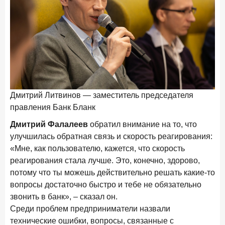
новые финансовые решения
18 декабря 2025 года
Ипотека 2025–2026: стресс‑тест высокими ставками и
прогнозы на восстановление
8 декабря 2025 года
ИССЛЕДОВАНИЕ
По итогам ноября 2025 года объем выдач кредитов
Ю
составил 1 027 млрд руб.
Дмитрий Литвинов — заместитель председателя
5 декабря 2025 года
правления Банк Бланк
Эмоции, эксклюзив и вовлечение: новая формула
Дмитрий Фалалеев
обратил внимание на то, что
банковской лояльности
улучшилась обратная связь и скорость реагирования:
3 декабря 2025 года
ИССЛЕДОВАНИЕ
«Мне, как пользователю, кажется, что скорость
Почему опытные инвесторы в России чувствуют себя
реагирования стала лучше. Это, конечно, здорово,
начинающими?
потому что ты можешь действительно решать какие-то
вопросы достаточно быстро и тебе не обязательно
25 ноября 2025 года
ИССЛЕДОВАНИЕ
звонить в банк», – сказал он.
Клиент стал партнером: как трансформируется рынок
Среди проблем предприниматели назвали
инвестиций
технические ошибки, вопросы, связанные с