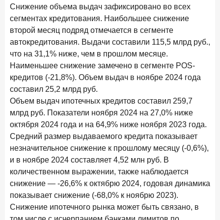
Клиенты чаще всего узнают о сберегательных
Снижение объема выдач зафиксировано во всех
продуктах из рекламы в интернете и на ТВ
сегментах кредитования. Наибольшее снижение
второй месяц подряд отмечается в сегменте
9 июля 2026 года
автокредитования. Выдачи составили 115,5 млрд руб.,
С ростом благосостояния клиентов-сберегателей
что на 31,1% ниже, чем в прошлом месяце.
увеличивается и склонность к диверсификации
Наименьшее снижение замечено в сегменте POS-
7 июля 2026 года
кредитов (-21,8%). Объем выдач в ноябре 2024 года
По итогам июня 2026 года объем выдач кредитов
составил 25,2 млрд руб.
составил 1 166,4 млрд руб.
Объем выдач ипотечных кредитов составил 259,7
3 июля 2026 года
млрд руб. Показатели ноября 2024 на 27,0% ниже
«Скорость измеряется секундами». Новые стандарты
октября 2024 года и на 64,9% ниже ноября 2023 года.
банковского контакт-центра
Средний размер выдаваемого кредита показывает
незначительное снижение к прошлому месяцу (-0,6%),
25 июня 2026 года
ИССЛЕДОВАНИЕ
и в ноябре 2024 составляет 4,52 млн руб. В
Ипотека в России: итоги мая 2026 года в цифрах
количественном выражении, также наблюдается
22 июня 2026 года
снижение — -26,6% к октябрю 2024, годовая динамика
«Честность — индустриальный стандарт»: как банки
показывает снижение (-68,0% к ноябрю 2023).
завоевывают лояльность private-клиентов
Снижение ипотечного рынка может быть связано, в
том числе с исчерпанием банками лимитов по