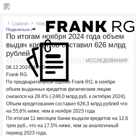
Новости Frank RG
Главная
Новости
Поделиться
По итогам ноября 2024 года объем
Три дня назад
ИССЛЕДОВАНИЕ
выдач кредитов составил 626 млрд
По итогам июля 2026 года объем выдач кредитов
составил 1 061,9 млрд руб.
рублей
ИССЛЕДОВАНИЯ
4 августа 2026 года
ИССЛЕДОВАНИЕ
06.12.2024, 10:00
Клиентский путь компании МСБ при смене
Frank RG
руководителя в банке обслуживания
По предварительной оценке Frank RG, в ноябре
24 июля 2026 года
ИССЛЕДОВАНИЕ
объем выданных кредитов физическим лицам
Ипотека в России: итоги июня 2026 года в цифрах
снизился на 28.4% (-248,0 млрд руб. к октябрю 2024).
Объем кредитования составил 626,3 млрд рублей что
22 июля 2026 года
ИССЛЕДОВАНИЕ
на 55,6% ниже, чем в ноябре 2023 года
Выгодные тарифы на брокерское обслуживание —
По итогам 11 месяцев банки выдали кредитов на 12,6
существенный фактор выбора брокера
трлн руб., что на 17,5% ниже, чем за аналогичный
15 июля 2026 года
период 2023 года.