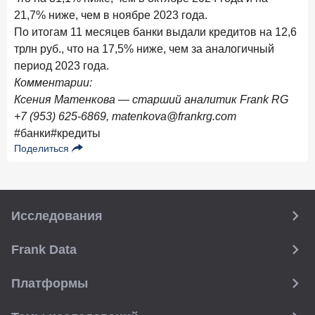
21,7% ниже, чем в ноябре 2023 года.
28 апреля 2026 года
ИССЛЕДОВАНИЕ
По итогам 11 месяцев банки выдали кредитов на 12,6
Привязанность побеждает ставку? Как выбирают банк
трлн руб., что на 17,5% ниже, чем за аналогичный
для сбережений в 2026 году
период 2023 года.
27 апреля 2026 года
ИССЛЕДОВАНИЕ
Комментарии:
Банки скорректировали доходность вкладов после
Ксения Матенкова — старший аналитик Frank RG
снижения ключевой ставки до 14,5%
+7 (953) 625-6869, matenkova@frankrg.com
#банки
#кредиты
Цифра дня
Поделиться
Средняя ставка по ипотеке в России
8,95
+1,48 п.п.
год к году
%
Исследования
Frank Data. Ипотека
Поделиться
Frank Data
24 апреля 2026 года
ИССЛЕДОВАНИЕ
Платформы
Ипотека. Итоги работы крупнейших ипотечных банков
в марте 2026 года