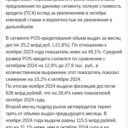
В борьбе за сбережения россиян банки учатся
предложения по данному сегменту, полную стоимость
понимать контекст
кредита (ПСК) вслед за увеличением в октябре
ключевой ставки и вероятностью ее увеличения в
28 мая 2026 года
ИССЛЕДОВАНИЕ
дальнейшем.
Доверие становится главным фактором на рынке
Private banking
В сегменте POS-кредитования объем выдач за месяц
25 мая 2026 года
достиг 25,2 млрд руб. (-21,8%). По отношению к
ИССЛЕДОВАНИЕ
ноябрю 2023 года показатель ниже на 49,1%. Средний
Ипотека в России: итоги апреля 2026 года в цифрах
размер POS-кредита снизился по сравнению с
13 мая 2026 года
ИССЛЕДОВАНИЕ
октябрем 2024 на 12,9% до 27,9 тыс. руб., в
«Ни один зарубежный private банк не может
количественном выражении этот показатель показал
сравниться с российским»
снижение на 10,2% к октябрю 2024.
По итогам ноября 2024 выдачи физлицам достигли
6 мая 2026 года
ИССЛЕДОВАНИЕ
626 млрд рублей, что на 28,4% ниже показателей
По итогам апреля 2026 года объем выдач кредитов
октября 2024 года.
составил 968 млрд руб.
Второй месяц подряд рынок автокредитов теряет
29 апреля 2026 года
ИССЛЕДОВАНИЕ
треть от объема выдач предыдущего месяца. В
Конкуренция на рынке инвестиционно-страховых
ноябре 2024 года выдачи равны 115,5 млрд рублей,
продуктов усиливается
что на 31,1% ниже, чем в октябре 2024 года и на