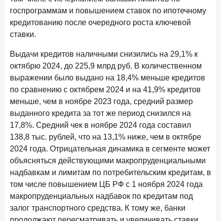
Рассылка Frank RG
госпрограммам и повышением ставок по ипотечному
кредитованию после очередного роста ключевой
Итоги недели, наша трактовка основных событий
ставки.
на банковском рынке
Выдачи кредитов наличными снизились на 29,1% к
октябрю 2024, до 225,9 млрд руб. В количественном
выражении было выдано на 18,4% меньше кредитов
ПОДПИСАТЬСЯ
по сравнению с октябрем 2024 и на 41,9% кредитов
меньше, чем в ноябре 2023 года, средний размер
Я согласен с условиями
обработки данных
выданного кредита за тот же период снизился на
17,8%. Средний чек в ноябре 2024 года составил
8 июня 2026 года
ИССЛЕДОВАНИЕ
138,8 тыс. рублей, что на 13,1% ниже, чем в октябре
По итогам мая 2026 года объем выдач кредитов
2024 года. Отрицательная динамика в сегменте может
составил 993,8 млрд руб.
объясняться действующими макропруденциальными
надбавкам и лимитам по потребительским кредитам, в
4 июня 2026 года
ИССЛЕДОВАНИЕ
том числе повышением ЦБ РФ с 1 ноября 2024 года
Синергия интеллектов: будущее контакт-центров в
макропруденциальных надбавок по кредитам под
партнерстве человека и технологий
залог транспортного средства. К тому же, банки
1 июня 2026 года
продолжают пересматривать и увеличивать ставки