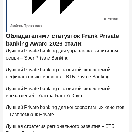
По итогам января 2026 года объем выдач кредитов
составил 822,8 млрд руб.
— отмечает
2 февраля 2026 года
ИССЛЕДОВАНИЕ
Любовь Прокопова
Premium Banking в 2025 году: портрет клиента, тренды
и стратегии банков
Обладателями статуэток Frank Private
banking Award 2026 стали:
30 января 2026 года
ИССЛЕДОВАНИЕ
Лучший Private banking для управления капиталом
Главные «болевые точки» бизнеса при открытии
семьи – Sber Private Banking
расчетного счета в банках
Лучший Private banking с развитой экосистемой
26 января 2026 года
ИССЛЕДОВАНИЕ
нефинансовых сервисов – ВТБ Private Banking
Ипотека. Итоги декабря 2025 года
Лучший Private banking с развитой экосистемой
15 января 2026 года
ИССЛЕДОВАНИЕ
впечатлений – Альфа-Банк А-Клуб
По итогам декабря 2025 года объем выдач кредитов
составил 1 326,5 млрд руб.
Лучший Private banking для консервативных клиентов
29 декабря 2025 года
– Газпромбанк Private
Четких целей в 2026-м и качественных «лошадей»!
Лучшая стратегия регионального развития – ВТБ