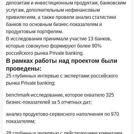
С ростом благосостояния клиентов-сберегателей
депозитам и инвестиционным продуктам, банковским
увеличивается и склонность к диверсификации
услугам, дополнительным нефинансовым
привилегиям, а также провели анализ статистики
7 июля 2026 года
банков по основным бизнес-показателям и
По итогам июня 2026 года объем выдач кредитов
составил 1 166,4 млрд руб.
продуктовым портфелям.
В исследовании принимали участие 13 банков,
3 июля 2026 года
которые совокупно формируют более 90%
«Скорость измеряется секундами». Новые стандарты
российского рынка Private banking.
банковского контакт-центра
В рамках работы над проектом были
25 июня 2026 года
ИССЛЕДОВАНИЕ
проведены:
Ипотека в России: итоги мая 2026 года в цифрах
25 глубинных интервью с экспертами российского
рынка Private banking;
22 июня 2026 года
«Честность — индустриальный стандарт»: как банки
benchmark-исследование, которое охватило 325
завоевывают лояльность private-клиентов
бизнес-показателей за 5 отчетных дат;
8 июня 2026 года
ИССЛЕДОВАНИЕ
анализ продуктово-сервисного наполнения по 970
По итогам мая 2026 года объем выдач кредитов
показателям;
составил 993,8 млрд руб.
28 глубинных интервью с действующими клиентами