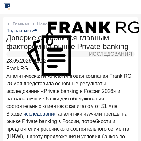
Новости Frank RG
Главная
Новости
Поделиться
Доверие становится главным
Два дня назад
ИССЛЕДОВАНИЕ
фактором на рынке Private banking
Клиентский путь компании МСБ при смене
руководителя в банке обслуживания
ИССЛЕДОВАНИЯ
28.05.2026, 13:12
24 июля 2026 года
ИССЛЕДОВАНИЕ
Frank RG
Ипотека в России: итоги июня 2026 года в цифрах
Аналитическая и консалтинговая компания Frank RG
28 мая представила основные результаты
22 июля 2026 года
ИССЛЕДОВАНИЕ
исследования «Private banking в России 2026» и
Выгодные тарифы на брокерское обслуживание —
назвала лучшие банки для обслуживания
существенный фактор выбора брокера
состоятельных клиентов с капиталом от $1 млн.
15 июля 2026 года
В ходе
исследования
аналитики изучили тренды на
Клиенты чаще всего узнают о сберегательных
рынке Private banking в России, потребности и
продуктах из рекламы в интернете и на ТВ
предпочтения российского состоятельного сегмента
9 июля 2026 года
(HNWI), широту предложения и условия банков по