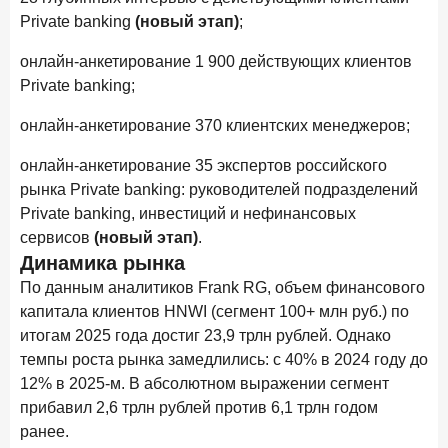
Рассылка Frank RG
Private banking
(новый этап)
;
Итоги недели, наша трактовка основных событий
онлайн-анкетирование 1 900 действующих клиентов
на банковском рынке
Private banking;
онлайн-анкетирование 370 клиентских менеджеров;
онлайн-анкетирование 35 экспертов российского
ПОДПИСАТЬСЯ
рынка Private banking: руководителей подразделений
Private banking, инвестиций и нефинансовых
Я согласен с условиями
обработки данных
сервисов
(новый этап)
.
Динамика рынка
4 июня 2026 года
ИССЛЕДОВАНИЕ
По данным аналитиков Frank RG, объем финансового
Синергия интеллектов: будущее контакт-центров в
капитала клиентов HNWI (сегмент 100+ млн руб.) по
партнерстве человека и технологий
итогам 2025 года достиг 23,9 трлн рублей. Однако
1 июня 2026 года
темпы роста рынка замедлились: с 40% в 2024 году до
В борьбе за сбережения россиян банки учатся
12% в 2025-м. В абсолютном выражении сегмент
понимать контекст
прибавил 2,6 трлн рублей против 6,1 трлн годом
ранее.
28 мая 2026 года
ИССЛЕДОВАНИЕ