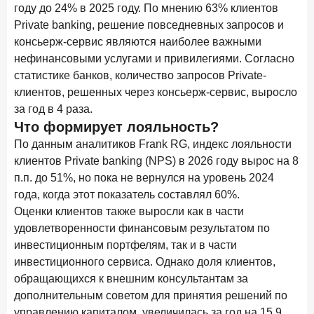
году до 24% в 2025 году. По мнению 63% клиентов
решения ЦБ
Private banking, решение повседневных запросов и
16 марта 2026 года
консьерж-сервис являются наиболее важными
Frank RG объявила победителей кейс-чемпионата
нефинансовыми услугами и привилегиями. Согласно
2026 года
статистике банков, количество запросов Private-
12 марта 2026 года
клиентов, решенных через консьерж-сервис, выросло
ИССЛЕДОВАНИЕ
за год в 4 раза.
Банки ускорили работу с претензиями
Что формирует лояльность?
10 марта 2026 года
ИССЛЕДОВАНИЕ
По данным аналитиков Frank RG, индекс лояльности
Куда уходят деньги? Frank RG исследует рынок
клиентов Private banking (NPS) в 2026 году вырос на 8
вкладов
п.п. до 51%, но пока не вернулся на уровень 2024
года, когда этот показатель составлял 60%.
Рассылка Frank RG
Оценки клиентов также выросли как в части
удовлетворенности финансовым результатом по
Итоги недели, наша трактовка основных событий
на банковском рынке
инвестиционным портфелям, так и в части
инвестиционного сервиса. Однако доля клиентов,
обращающихся к внешним консультантам за
дополнительным советом для принятия решений по
управлению капиталом, увеличилась за год на 15,9