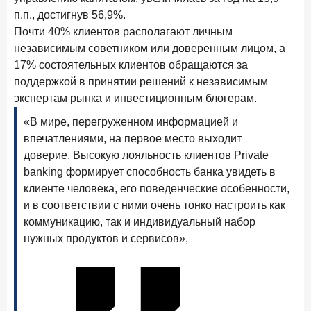
ПОДПИСАТЬСЯ
п.п., достигнув 56,9%.
Почти 40% клиентов располагают личным
Я согласен с условиями
обработки данных
независимым советником или доверенным лицом, а
17% состоятельных клиентов обращаются за
6 марта 2026 года
поддержкой в принятии решений к независимым
По итогам февраля 2026 года объем выдач кредитов
экспертам рынка и инвестиционным блогерам.
составил 748,4 млрд руб.
«В мире, перегруженном информацией и
25 февраля 2026 года
ИССЛЕДОВАНИЕ
впечатлениями, на первое место выходит
Ипотека. Итоги работы крупнейших ипотечных банков
доверие. Высокую лояльность клиентов Private
в январе 2026 года
banking формирует способность банка увидеть в
18 февраля 2026 года
ИССЛЕДОВАНИЕ
клиенте человека, его поведенческие особенности,
Не по цене, а по ценности: как россияне выбирали
и в соответствии с ними очень тонко настроить как
подписки в 2025 году?
коммуникацию, так и индивидуальный набор
нужных продуктов и сервисов»,
17 февраля 2026 года
ИССЛЕДОВАНИЕ
Бизнес на маркетплейсах: новичкам здесь больше не
место
6 февраля 2026 года
ИССЛЕДОВАНИЕ