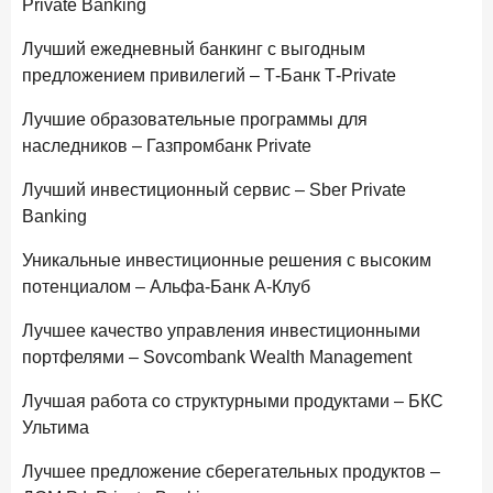
Private Banking
Цифра дня
Средний срок ипотечных кредитов в России
Лучший ежедневный банкинг с выгодным
24,9
-0,74
предложением привилегий – Т-Банк Т-Private
год к году
лет
Лучшие образовательные программы для
наследников – Газпромбанк Private
Frank Data. Ипотека
Поделиться
Лучший инвестиционный сервис – Sber Private
25 декабря 2025 года
ИССЛЕДОВАНИЕ
Banking
Ипотека. Итоги ноября 2025 года
Уникальные инвестиционные решения с высоким
24 декабря 2025 года
потенциалом – Альфа-Банк А-Клуб
Страховщики, УК, брокер-маркетплейсы: как новые
игроки меняют рынок инвестиций
Лучшее качество управления инвестиционными
портфелями – Sovcombank Wealth Management
19 декабря 2025 года
ИССЛЕДОВАНИЕ
В эпоху дуополии маркетплейсов селлеры ищут
Лучшая работа со структурными продуктами – БКС
новые финансовые решения
Ультима
18 декабря 2025 года
Лучшее предложение сберегательных продуктов –
Ипотека 2025–2026: стресс‑тест высокими ставками и