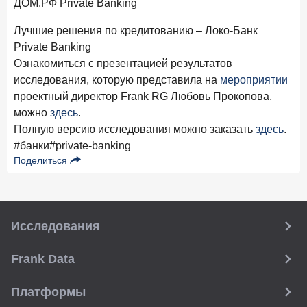
ДОМ.РФ Private Banking
прогнозы на восстановление
8 декабря 2025 года
Лучшие решения по кредитованию – Локо-Банк
ИССЛЕДОВАНИЕ
Private Banking
По итогам ноября 2025 года объем выдач кредитов
составил 1 027 млрд руб.
Ознакомиться с презентацией результатов
исследования, которую представила на
мероприятии
5 декабря 2025 года
проектный директор Frank RG Любовь Прокопова,
Эмоции, эксклюзив и вовлечение: новая формула
можно
здесь
.
банковской лояльности
Полную версию исследования можно заказать
здесь
.
3 декабря 2025 года
ИССЛЕДОВАНИЕ
#банки
#private-banking
Почему опытные инвесторы в России чувствуют себя
Поделиться
начинающими?
25 ноября 2025 года
ИССЛЕДОВАНИЕ
Клиент стал партнером: как трансформируется рынок
Исследования
инвестиций
24 ноября 2025 года
ИССЛЕДОВАНИЕ
Frank Data
Ипотека. Итоги октября 2025 года
Платформы
19 ноября 2025 года