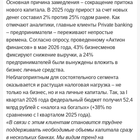
Основная причина замедления – сокращение притока
Доверие становится главным фактором на рынке
нового капитала. В 2025 году прирост за счет новых
Private banking
денег составил 2% против 25% годом ранее. Как
25 мая 2026 года
ИССЛЕДОВАНИЕ
отмечают аналитики, главные клиенты Private banking
Ипотека в России: итоги апреля 2026 года в цифрах
– предприниматели – переживают непростые
времена. Согласно опросу, проведенному «Актион
13 мая 2026 года
ИССЛЕДОВАНИЕ
финансов» в мае 2026 года, 43% бизнесменов
«Ни один зарубежный private банк не может
фиксируют снижение выручки, а 24%
сравниться с российским»
предпринимателей были вынуждены вложить в
6 мая 2026 года
ИССЛЕДОВАНИЕ
бизнес личные средства.
По итогам апреля 2026 года объем выдач кредитов
Неблагоприятным для состоятельного сегмента
составил 968 млрд руб.
оказывается и растущая налоговая нагрузка – не
только на бизнес, но и на личные капиталы. Так, за I
29 апреля 2026 года
ИССЛЕДОВАНИЕ
квартал 2026 года федеральный бюджет получил 52,4
Конкуренция на рынке инвестиционно-страховых
млрд рублей с «налога на богатых» (+38% по
продуктов усиливается
сравнению с I кварталом 2025 года).
28 апреля 2026 года
ИССЛЕДОВАНИЕ
«В связи с этим клиентам становится труднее
Привязанность побеждает ставку? Как выбирают банк
поддерживать необходимые объемы капитала сразу
для сбережений в 2026 году
в нескольких банках. Мы видим тренд на