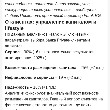
консолидацию капиталов. А это значит, что
27 апреля 2026 года
ИССЛЕДОВАНИЕ
конкуренция только усиливается»,
–
сообщает
Банки скорректировали доходность вкладов после
Любовь Прокопова, проектный директор Frank RG.
снижения ключевой ставки до 14,5%
О клиентах: управление капиталом и
24 апреля 2026 года
ИССЛЕДОВАНИЕ
lifestyle
Ипотека. Итоги работы крупнейших ипотечных банков
По данным аналитиков Frank RG, ключевыми
в марте 2026 года
параметрами выбора банка Private-клиентами
являются:
Цифра дня
Сервис
– 30% (–6 п.п. относительно результатов
Средний срок ипотечных кредитов в России
анкетирования 2025 г.)
24,9
-0,74
год к году
Возможности размещения капитала
– 25% (+7 п.п.)
лет
Нефинансовые сервисы
– 19% (–2 п.п.)
Frank Data. Ипотека
Поделиться
Надежность
– 18% (+1 п.п.)
Аналитики фиксируют значительный рост важности
15 апреля 2026 года
ИССЛЕДОВАНИЕ
размещения капиталов. Главный вопрос клиентов на
Рынок подписок 2026: от гонки за объёмами к битве за
привычку
фоне снижения ставок по депозитам: где найти