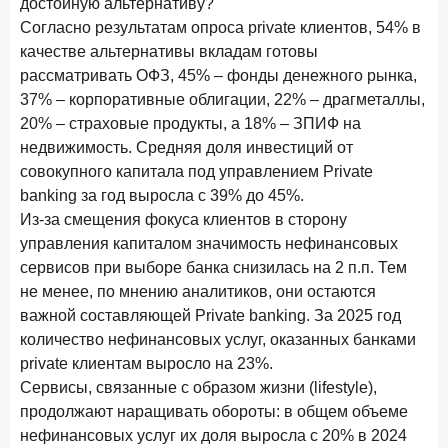
достойную альтернативу?
15 апреля 2026 года
ИССЛЕДОВАНИЕ
Согласно результатам опроса private клиентов, 54% в
Маркетинговые акции брокеров: обзор механик и
качестве альтернативы вкладам готовы
трендов
рассматривать ОФЗ, 45% – фонды денежного рынка,
37% – корпоративные облигации, 22% – драгметаллы,
10 апреля 2026 года
ИССЛЕДОВАНИЕ
20% – страховые продукты, а 18% – ЗПИФ на
ДНК современного ипотечного клиента
недвижимость. Средняя доля инвестиций от
7 апреля 2026 года
ИССЛЕДОВАНИЕ
совокупного капитала под управлением Private
По итогам марта 2026 года объем выдач кредитов
banking за год выросла с 39% до 45%.
составил 925,7 млрд руб.
Из-за смещения фокуса клиентов в сторону
управления капиталом значимость нефинансовых
26 марта 2026 года
ИССЛЕДОВАНИЕ
сервисов при выборе банка снизилась на 2 п.п. Тем
Не экосистемой единой: как пользователи
не менее, по мнению аналитиков, они остаются
распределяют подписки
важной составляющей Private banking. За 2025 год
25 марта 2026 года
ИССЛЕДОВАНИЕ
количество нефинансовых услуг, оказанных банками
Ипотека. Итоги работы крупнейших ипотечных банков
private клиентам выросло на 23%.
в феврале 2026 года
Сервисы, связанные с образом жизни (lifestyle),
продолжают наращивать обороты: в общем объеме
18 марта 2026 года
ИССЛЕДОВАНИЕ
нефинансовых услуг их доля выросла с 20% в 2024
Банки начали снижать ставки по вкладам еще до