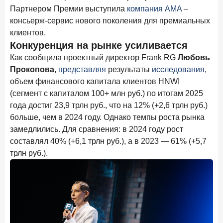
Клиенты чаще всего узнают о сберегательных
Партнером Премии выступила
компания AMA
–
продуктах из рекламы в интернете и на ТВ
консьерж-сервис нового поколения для премиальных
клиентов.
9 июля 2026 года
Конкуренция на рынке усиливается
С ростом благосостояния клиентов-сберегателей
увеличивается и склонность к диверсификации
Как сообщила проектный директор Frank RG
Любовь
Прокопова
,
представляя
результаты
исследования
,
7 июля 2026 года
объем финансового капитала клиентов HNWI
По итогам июня 2026 года объем выдач кредитов
(сегмент с капиталом 100+ млн руб.) по итогам 2025
составил 1 166,4 млрд руб.
года достиг 23,9 трлн руб., что на 12% (+2,6 трлн руб.)
3 июля 2026 года
больше, чем в 2024 году. Однако темпы роста рынка
«Скорость измеряется секундами». Новые стандарты
замедлились. Для сравнения: в 2024 году рост
банковского контакт-центра
составлял 40% (+6,1 трлн руб.), а в 2023 — 61% (+5,7
25 июня 2026 года
трлн руб.).
ИССЛЕДОВАНИЕ
Ипотека в России: итоги мая 2026 года в цифрах
22 июня 2026 года
«Честность — индустриальный стандарт»: как банки
завоевывают лояльность private-клиентов