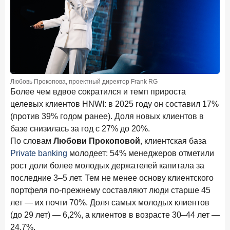
Рассылка Frank RG
Итоги недели, наша трактовка основных событий
на банковском рынке
Любовь Прокопова, проектный директор Frank RG
ПОДПИСАТЬСЯ
Более чем вдвое сократился и темп прироста
целевых клиентов HNWI: в 2025 году он составил 17%
Я согласен с условиями
обработки данных
(против 39% годом ранее). Доля новых клиентов в
базе снизилась за год с 27% до 20%.
8 июня 2026 года
По словам
Любови Прокоповой
, клиентская база
ИССЛЕДОВАНИЕ
Private banking
молодеет: 54% менеджеров отметили
По итогам мая 2026 года объем выдач кредитов
составил 993,8 млрд руб.
рост доли более молодых держателей капитала за
последние 3–5 лет. Тем не менее основу клиентского
4 июня 2026 года
ИССЛЕДОВАНИЕ
портфеля по-прежнему составляют люди старше 45
Синергия интеллектов: будущее контакт-центров в
лет — их почти 70%. Доля самых молодых клиентов
партнерстве человека и технологий
(до 29 лет) — 6,2%, а клиентов в возрасте 30–44 лет —
1 июня 2026 года
24,7%.