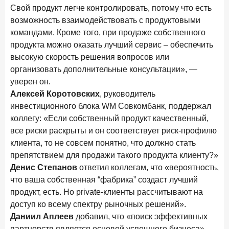
Свой продукт легче контролировать, потому что есть
Цифра дня
возможность взаимодействовать с продуктовыми
Средний срок ипотеки на вторичном рынке
командами. Кроме того, при продаже собственного
23,3
-0,76
продукта можно оказать лучший сервис – обеспечить
год к году
высокую скорость решения вопросов или
лет
организовать дополнительные консультации», —
уверен он.
Frank Data. Ипотека
Поделиться
Алексей Коротовских
, руководитель
29 декабря 2025 года
инвестиционного блока WM Совкомбанк, поддержал
Четких целей в 2026-м и качественных «лошадей»!
коллегу: «Если собственный продукт качественный,
все риски раскрыты и он соответствует риск-профилю
25 декабря 2025 года
ИССЛЕДОВАНИЕ
клиента, то не совсем понятно, что должно стать
Ипотека. Итоги ноября 2025 года
препятствием для продажи такого продукта клиенту?»
Денис Степанов
ответил коллегам, что «вероятность,
24 декабря 2025 года
что ваша собственная “фабрика” создаст лучший
Страховщики, УК, брокер-маркетплейсы: как новые
игроки меняют рынок инвестиций
продукт, есть. Но private-клиенты рассчитывают на
доступ ко всему спектру рыночных решений».
19 декабря 2025 года
ИССЛЕДОВАНИЕ
Даниил Аплеев
добавил, что «поиск эффективных
В эпоху дуополии маркетплейсов селлеры ищут
партнерств является основой успешного бизнеса»,