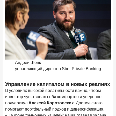
24 ноября 2025 года
ИССЛЕДОВАНИЕ
Ипотека. Итоги октября 2025 года
Рассылка Frank RG
Итоги недели, наша трактовка основных событий
на банковском рынке
Андрей Шенк —
Ал
ПОДПИСАТЬСЯ
управляющий директор Sber Private Banking
ру
Я согласен с условиями
обработки данных
Управление капиталом в новых реалиях
В условиях высокой волатильности важно, чтобы
инвестор чувствовал себя комфортно и уверенно,
подчеркнул
Алексей Коротовских.
Достичь этого
помогают портфельный подход и диверсификация.
«На фоне “рыночных качелей” наша главная задача