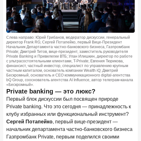
Слева направо: Юрий Грибанов, модератор дискуссии, генеральный
директор Frank RG; Сергей Потапейко, первый Вице-Президент
Начальник Департамента частно-банковского бизнеса, Газпромбанк
Private; Дмитрий Титов, вице-президент, заместитель руководителя
Private Banking и Привилегии ВТБ; Улан Илишкин, директор по работе
с ультрасостоятельными клиентами, T-Private; Евгения Тюрикова,
финансист, частный инвестор, специалист по управлению крупным
частным капиталом, основатель компании Wealth iQ; Дмитрий
Бескромный, основатель и СЕО коммуникационного digital-агентства
bQ Group, сооснователь агентства AI Influence, автор телеграм-канала
«Бескромный».
Private banking — это люкс?
Первый блок дискуссии был посвящен природе
Private banking. Что это сегодня — принадлежность к
клубу избранных или функциональный инструмент?
Сергей Потапейко
, первый вице-президент —
начальник департамента частно-банковского бизнеса
Газпромбанк Private, первым поделился своими