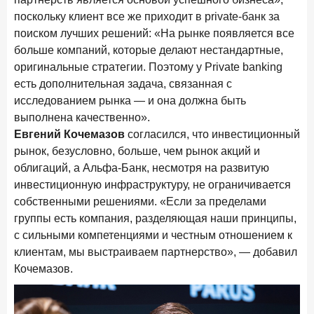
новые финансовые решения
поскольку клиент все же приходит в private-банк за
18 декабря 2025 года
поиском лучших решений: «На рынке появляется все
Ипотека 2025–2026: стресс‑тест высокими ставками и
больше компаний, которые делают нестандартные,
прогнозы на восстановление
оригинальные стратегии. Поэтому у Private banking
есть дополнительная задача, связанная с
8 декабря 2025 года
ИССЛЕДОВАНИЕ
исследованием рынка — и она должна быть
По итогам ноября 2025 года объем выдач кредитов
выполнена качественно».
составил 1 027 млрд руб.
Евгений Кочемазов
согласился, что инвестиционный
5 декабря 2025 года
рынок, безусловно, больше, чем рынок акций и
Эмоции, эксклюзив и вовлечение: новая формула
облигаций, а Альфа-Банк, несмотря на развитую
банковской лояльности
инвестиционную инфраструктуру, не ограничивается
собственными решениями. «Если за пределами
3 декабря 2025 года
ИССЛЕДОВАНИЕ
группы есть компания, разделяющая наши принципы,
Почему опытные инвесторы в России чувствуют себя
с сильными компетенциями и честным отношением к
начинающими?
клиентам, мы выстраиваем партнерство», — добавил
25 ноября 2025 года
ИССЛЕДОВАНИЕ
Кочемазов.
Клиент стал партнером: как трансформируется рынок
инвестиций