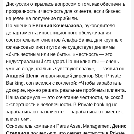
Дискуссия открылась вопросом о том, как обеспечить
в феврале 2026 года
прозрачность и честность для клиента, если бизнес
18 марта 2026 года
ИССЛЕДОВАНИЕ
нацелен на получение прибыли.
Банки начали снижать ставки по вкладам еще до
По мнению
Евгения Кочемазова
, руководителя
решения ЦБ
департамента инвестиционного обслуживания
16 марта 2026 года
состоятельных клиентов Альфа-Банка, для крупных
Frank RG объявила победителей кейс-чемпионата
финансовых институтов не существует дилеммы
2026 года
«быть честным или не быть». «Честность — это
индустриальный стандарт. Наши клиенты — очень
12 марта 2026 года
ИССЛЕДОВАНИЕ
умные люди, фальшь чувствуют сразу», — заявил он.
Банки ускорили работу с претензиями
Андрей Шенк
, управляющий директор Sber Private
Banking, согласился с коллегой: «Чтобы заработать
Рассылка Frank RG
доверие, нужно решать реальные проблемы клиента.
Наша формула — это сочетание честности, высокой
Итоги недели, наша трактовка основных событий
на банковском рынке
экспертности и человечности. В Private banking не
зарабатывают на клиенте — зарабатывают вместе с
клиентом».
Основатель компании Parus Asset Management
Денис
Степанов
подчеркнул, что секрет честности в Private