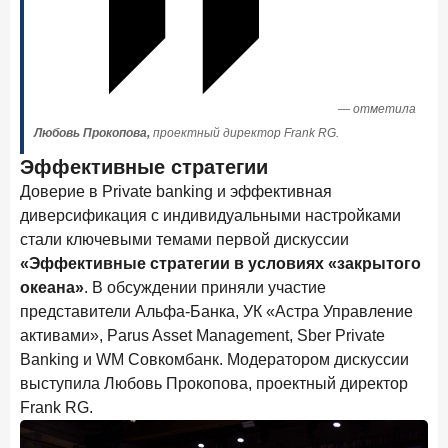
28 апреля 2026 года
ИССЛЕДОВАНИЕ
Привязанность побеждает ставку? Как выбирают банк
для сбережений в 2026 году
27 апреля 2026 года
ИССЛЕДОВАНИЕ
—
отметила
Банки скорректировали доходность вкладов после
Любовь Прокопова,
проектный директор Frank RG.
снижения ключевой ставки до 14,5%
Эффективные стратегии
Доверие в Private banking и эффективная
Цифра дня
диверсификация с индивидуальными настройками
Средний срок ипотеки на вторичном рынке
стали ключевыми темами первой дискуссии
23,3
-0,76
«Эффективные стратегии в условиях «закрытого
год к году
океана»
. В обсуждении приняли участие
лет
представители Альфа-Банка, УК «Астра Управление
Frank Data. Ипотека
Поделиться
активами», Parus Asset Management, Sber Private
Banking и WM Совкомбанк. Модератором дискуссии
24 апреля 2026 года
ИССЛЕДОВАНИЕ
выступила Любовь Прокопова, проектный директор
Ипотека. Итоги работы крупнейших ипотечных банков
Frank RG.
в марте 2026 года