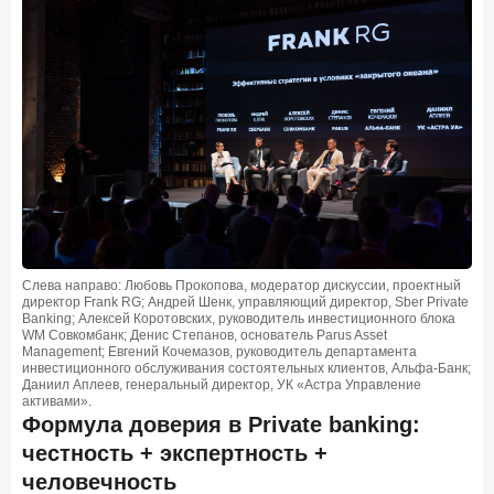
15 апреля 2026 года
ИССЛЕДОВАНИЕ
Рынок подписок 2026: от гонки за объёмами к битве за
привычку
15 апреля 2026 года
ИССЛЕДОВАНИЕ
Маркетинговые акции брокеров: обзор механик и
трендов
10 апреля 2026 года
ИССЛЕДОВАНИЕ
ДНК современного ипотечного клиента
7 апреля 2026 года
ИССЛЕДОВАНИЕ
Слева направо: Любовь Прокопова, модератор дискуссии, проектный
По итогам марта 2026 года объем выдач кредитов
директор Frank RG; Андрей Шенк, управляющий директор, Sber Private
Banking; Алексей Коротовских, руководитель инвестиционного блока
составил 925,7 млрд руб.
WM Совкомбанк; Денис Степанов, основатель Parus Asset
Management; Евгений Кочемазов, руководитель департамента
26 марта 2026 года
ИССЛЕДОВАНИЕ
инвестиционного обслуживания состоятельных клиентов, Альфа-Банк;
Даниил Аплеев, генеральный директор, УК «Астра Управление
Не экосистемой единой: как пользователи
активами».
распределяют подписки
Формула доверия в Private banking:
честность + экспертность +
25 марта 2026 года
ИССЛЕДОВАНИЕ
человечность
Ипотека. Итоги работы крупнейших ипотечных банков