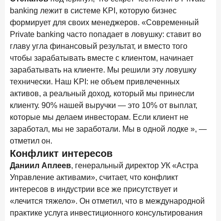
ПОДПИСАТЬСЯ
banking лежит в системе KPI, которую бизнес
формирует для своих менеджеров. «Современный
Я согласен с условиями
обработки данных
Private banking часто попадает в ловушку: ставит во
главу угла финансовый результат, и вместо того
10 марта 2026 года
ИССЛЕДОВАНИЕ
чтобы зарабатывать вместе с клиентом, начинает
Куда уходят деньги? Frank RG исследует рынок
зарабатывать на клиенте. Мы решили эту ловушку
вкладов
технически. Наш KPI: не объем привлеченных
6 марта 2026 года
активов, а реальный доход, который мы принесли
По итогам февраля 2026 года объем выдач кредитов
клиенту. 90% нашей выручки — это 10% от выплат,
составил 748,4 млрд руб.
которые мы делаем инвесторам. Если клиент не
заработал, мы не заработали. Мы в одной лодке », —
25 февраля 2026 года
ИССЛЕДОВАНИЕ
отметил он.
Ипотека. Итоги работы крупнейших ипотечных банков
Конфликт интересов
в январе 2026 года
Даниил Аплеев
, генеральный директор УК «Астра
18 февраля 2026 года
ИССЛЕДОВАНИЕ
Управление активами», считает, что конфликт
Не по цене, а по ценности: как россияне выбирали
интересов в индустрии все же присутствует и
подписки в 2025 году?
«лечится тяжело». Он отметил, что в международной
практике услуга инвестиционного консультирования
17 февраля 2026 года
ИССЛЕДОВАНИЕ