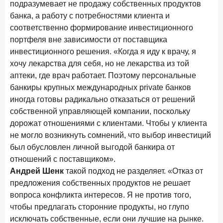
подразумевает не продажу собственных продуктов
Бизнес на маркетплейсах: новичкам здесь больше не
банка, а работу с потребностями клиента и
место
соответственно формирование инвестиционного
6 февраля 2026 года
ИССЛЕДОВАНИЕ
портфеля вне зависимости от поставщика
По итогам января 2026 года объем выдач кредитов
инвестиционного решения. «Когда я иду к врачу, я
составил 822,8 млрд руб.
хочу лекарства для себя, но не лекарства из той
аптеки, где врач работает. Поэтому персональные
2 февраля 2026 года
ИССЛЕДОВАНИЕ
банкиры крупных международных private банков
Premium Banking в 2025 году: портрет клиента, тренды
иногда готовы радикально отказаться от решений
и стратегии банков
собственной управляющей компании, поскольку
30 января 2026 года
ИССЛЕДОВАНИЕ
дорожат отношениями с клиентами. Чтобы у клиента
Главные «болевые точки» бизнеса при открытии
не могло возникнуть сомнений, что выбор инвестиций
расчетного счета в банках
был обусловлен личной выгодой банкира от
отношений с поставщиком».
26 января 2026 года
ИССЛЕДОВАНИЕ
Андрей Шенк
такой подход не разделяет. «Отказ от
Ипотека. Итоги декабря 2025 года
предложения собственных продуктов не решает
15 января 2026 года
ИССЛЕДОВАНИЕ
вопроса конфликта интересов. Я не против того,
По итогам декабря 2025 года объем выдач кредитов
чтобы предлагать сторонние продукты, но глупо
составил 1 326,5 млрд руб.
исключать собственные, если они лучшие на рынке.