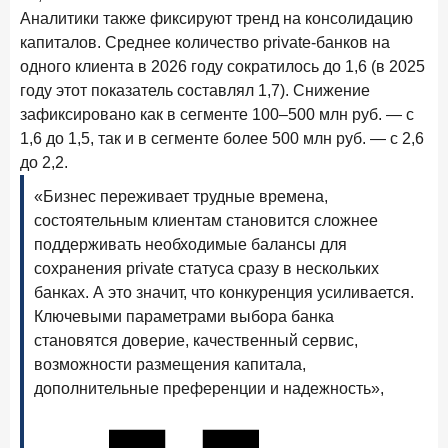
В борьбе за сбережения россиян банки учатся
Аналитики также фиксируют тренд на консолидацию
понимать контекст
капиталов. Среднее количество private-банков на
одного клиента в 2026 году сократилось до 1,6 (в 2025
28 мая 2026 года
ИССЛЕДОВАНИЕ
году этот показатель составлял 1,7). Снижение
Доверие становится главным фактором на рынке
зафиксировано как в сегменте 100–500 млн руб. — с
Private banking
1,6 до 1,5, так и в сегменте более 500 млн руб. — с 2,6
25 мая 2026 года
ИССЛЕДОВАНИЕ
до 2,2.
Ипотека в России: итоги апреля 2026 года в цифрах
«Бизнес переживает трудные времена,
13 мая 2026 года
состоятельным клиентам становится сложнее
ИССЛЕДОВАНИЕ
поддерживать необходимые балансы для
«Ни один зарубежный private банк не может
сравниться с российским»
сохранения private статуса сразу в нескольких
банках. А это значит, что конкуренция усиливается.
6 мая 2026 года
ИССЛЕДОВАНИЕ
Ключевыми параметрами выбора банка
По итогам апреля 2026 года объем выдач кредитов
становятся доверие, качественный сервис,
составил 968 млрд руб.
возможности размещения капитала,
29 апреля 2026 года
дополнительные преференции и надежность»,
ИССЛЕДОВАНИЕ
Конкуренция на рынке инвестиционно-страховых
продуктов усиливается