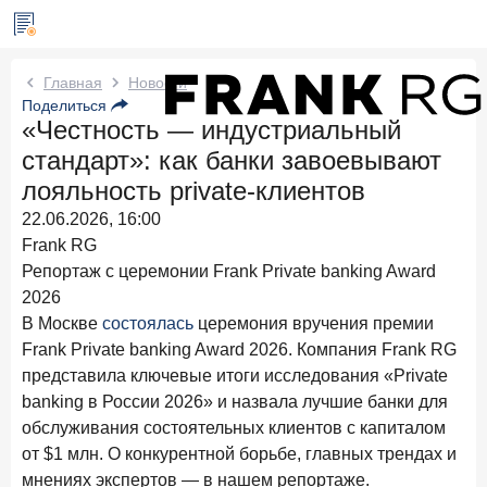
Новости Frank RG
Главная
Новости
Поделиться
«Честность — индустриальный
Два дня назад
ИССЛЕДОВАНИЕ
стандарт»: как банки завоевывают
По итогам июля 2026 года объем выдач кредитов
составил 1 061,9 млрд руб.
лояльность private-клиентов
22.06.2026, 16:00
4 августа 2026 года
ИССЛЕДОВАНИЕ
Frank RG
Клиентский путь компании МСБ при смене
Репортаж с церемонии Frank Private banking Award
руководителя в банке обслуживания
2026
24 июля 2026 года
ИССЛЕДОВАНИЕ
В Москве
состоялась
церемония вручения премии
Ипотека в России: итоги июня 2026 года в цифрах
Frank Private banking Award 2026. Компания Frank RG
представила ключевые итоги исследования «Private
22 июля 2026 года
ИССЛЕДОВАНИЕ
banking в России 2026» и назвала лучшие банки для
Выгодные тарифы на брокерское обслуживание —
обслуживания состоятельных клиентов с капиталом
существенный фактор выбора брокера
от $1 млн. О конкурентной борьбе, главных трендах и
15 июля 2026 года
мнениях экспертов — в нашем репортаже.