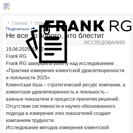
Новости Frank RG
Главная
Новости
Поделиться
Не все то золото, что блестит
Два дня назад
ИССЛЕДОВАНИЕ
ИССЛЕДОВАНИЯ
По итогам июля 2026 года объем выдач кредитов
19.08.2025, 11:32
составил 1 061,9 млрд руб.
Frank RG
4 августа 2026 года
ИССЛЕДОВАНИЕ
Frank RG завершила работу над исследованием
Клиентский путь компании МСБ при смене
«Практики измерения клиентской удовлетворенности
руководителя в банке обслуживания
и лояльности 2025»
Клиентская база – стратегический ресурс компании, а
24 июля 2026 года
ИССЛЕДОВАНИЕ
клиентская удовлетворенность и лояльность –
Ипотека в России: итоги июня 2026 года в цифрах
важные показатели в процессе принятия решений.
22 июля 2026 года
ИССЛЕДОВАНИЕ
Отсутствие системности и научно обоснованного
Выгодные тарифы на брокерское обслуживание —
подхода в измерении этих показателей создает
существенный фактор выбора брокера
компаниям трудности.
Исследование методов измерения клиентской
15 июля 2026 года