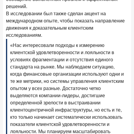
Рассылка Frank RG
решений.
В исследовании был также сделан акцент на
Итоги недели, наша трактовка основных событий
международном опыте, чтобы показать направление
на банковском рынке
движения к доказательным клиентским
исследованиям.
«Нас интересовали подходы к измерению
клиентской удовлетворенности и лояльности в
ПОДПИСАТЬСЯ
условиях фрагментации и отсутствия единого
Я согласен с условиями
обработки данных
стандарта на рынке. Мы наблюдаем ситуацию,
когда финансовые организации используют одни и
те же метрики, но системы управления клиентским
8 июня 2026 года
ИССЛЕДОВАНИЕ
опытом у всех разные. Достаточно четко
По итогам мая 2026 года объем выдач кредитов
составил 993,8 млрд руб.
выделяются компании-лидеры, достигшие
определенной зрелости в выстраивании
4 июня 2026 года
ИССЛЕДОВАНИЕ
клиентоцентричной инфраструктуры, но есть и те,
Синергия интеллектов: будущее контакт-центров в
кто только начинает систематически использовать
партнерстве человека и технологий
показатели клиентской удовлетворенности и
1 июня 2026 года
лояльности. Мы планируем масштабировать