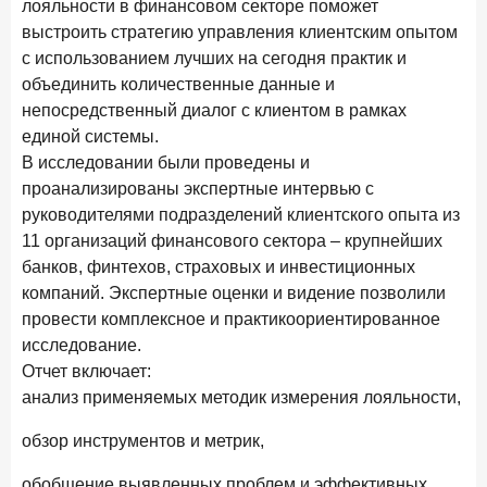
лояльности в финансовом секторе поможет
Клиенты чаще всего узнают о сберегательных
выстроить стратегию управления клиентским опытом
продуктах из рекламы в интернете и на ТВ
с использованием лучших на сегодня практик и
9 июля 2026 года
объединить количественные данные и
С ростом благосостояния клиентов-сберегателей
непосредственный диалог с клиентом в рамках
увеличивается и склонность к диверсификации
единой системы.
7 июля 2026 года
В исследовании были проведены и
По итогам июня 2026 года объем выдач кредитов
проанализированы экспертные интервью с
составил 1 166,4 млрд руб.
руководителями подразделений клиентского опыта из
11 организаций финансового сектора – крупнейших
3 июля 2026 года
банков, финтехов, страховых и инвестиционных
«Скорость измеряется секундами». Новые стандарты
банковского контакт-центра
компаний. Экспертные оценки и видение позволили
провести комплексное и практикоориентированное
25 июня 2026 года
ИССЛЕДОВАНИЕ
исследование.
Ипотека в России: итоги мая 2026 года в цифрах
Отчет включает:
анализ применяемых методик измерения лояльности,
22 июня 2026 года
«Честность — индустриальный стандарт»: как банки
обзор инструментов и метрик,
завоевывают лояльность private-клиентов
обобщение выявленных проблем и эффективных