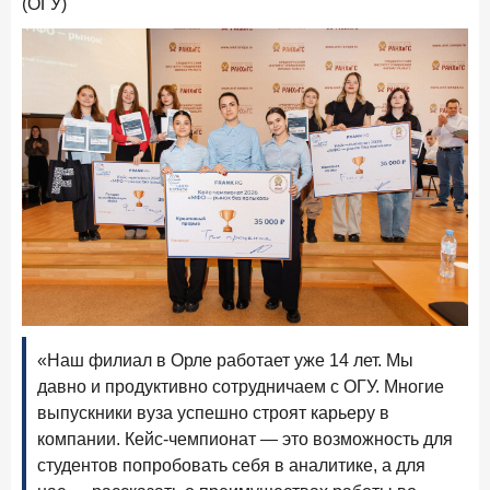
(ОГУ)
15 апреля 2026 года
ИССЛЕДОВАНИЕ
Рынок подписок 2026: от гонки за объёмами к битве за
привычку
15 апреля 2026 года
ИССЛЕДОВАНИЕ
Маркетинговые акции брокеров: обзор механик и
трендов
10 апреля 2026 года
ИССЛЕДОВАНИЕ
ДНК современного ипотечного клиента
7 апреля 2026 года
ИССЛЕДОВАНИЕ
По итогам марта 2026 года объем выдач кредитов
составил 925,7 млрд руб.
«Наш филиал в Орле работает уже 14 лет. Мы
26 марта 2026 года
ИССЛЕДОВАНИЕ
давно и продуктивно сотрудничаем с ОГУ. Многие
Не экосистемой единой: как пользователи
выпускники вуза успешно строят карьеру в
распределяют подписки
компании. Кейс-чемпионат — это возможность для
25 марта 2026 года
ИССЛЕДОВАНИЕ
студентов попробовать себя в аналитике, а для
Ипотека. Итоги работы крупнейших ипотечных банков