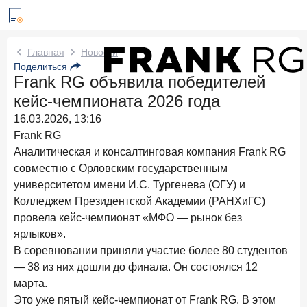
Новости Frank RG
Главная
Новости
Поделиться
Frank RG объявила победителей
Вчера
ИССЛЕДОВАНИЕ
кейс-чемпионата 2026 года
По итогам июля 2026 года объем выдач кредитов
составил 1 061,9 млрд руб.
16.03.2026, 13:16
Frank RG
Три дня назад
ИССЛЕДОВАНИЕ
Аналитическая и консалтинговая компания Frank RG
Клиентский путь компании МСБ при смене
совместно с Орловским государственным
руководителя в банке обслуживания
университетом имени И.С. Тургенева (ОГУ) и
24 июля 2026 года
ИССЛЕДОВАНИЕ
Колледжем Президентской Академии (РАНХиГС)
Ипотека в России: итоги июня 2026 года в цифрах
провела кейс-чемпионат «МФО — рынок без
ярлыков».
22 июля 2026 года
ИССЛЕДОВАНИЕ
В соревновании приняли участие более 80 студентов
Выгодные тарифы на брокерское обслуживание —
— 38 из них дошли до финала. Он состоялся 12
существенный фактор выбора брокера
марта.
15 июля 2026 года
Это уже пятый кейс-чемпионат от Frank RG. В этом