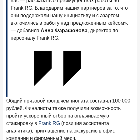
нас — рассказать о преимуществах работы во
в феврале 2026 года
Frank RG. Благодарим наших партнеров за то, что
они поддержали нашу инициативу и с азартом
18 марта 2026 года
ИССЛЕДОВАНИЕ
включились в работу над предложенным кейсом»,
Банки начали снижать ставки по вкладам еще до
— добавила
Анна Фарафонова
, директор по
решения ЦБ
персоналу Frank RG.
16 марта 2026 года
Frank RG объявила победителей кейс-чемпионата
2026 года
12 марта 2026 года
ИССЛЕДОВАНИЕ
Банки ускорили работу с претензиями
Рассылка Frank RG
Общий призовой фонд чемпионата составил 100 000
Итоги недели, наша трактовка основных событий
рублей. Финалисты также получили возможность
на банковском рынке
пройти ускоренный отбор на оплачиваемую
стажировку в
Frank RG
(позиция ассистента
аналитика), приглашение на экскурсию в офис
компании и фирменный мерч.