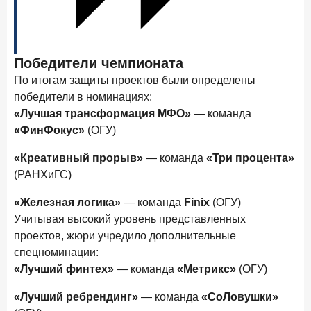
28 апреля 2026 года
ИССЛЕДОВАНИЕ
Привязанность побеждает ставку? Как выбирают банк
для сбережений в 2026 году
Победители чемпионата
27 апреля 2026 года
ИССЛЕДОВАНИЕ
По итогам защиты проектов были определены
Банки скорректировали доходность вкладов после
победители в номинациях:
снижения ключевой ставки до 14,5%
«Лучшая трансформация МФО»
— команда
«ФинФокус»
(ОГУ)
Цифра дня
«Креативный прорыв»
— команда
«Три процента»
Средний срок ипотеки на первичном рынке
(РАНХиГС)
26,8
-0,15
год к году
лет
«Железная логика»
— команда
Finix
(ОГУ)
Учитывая высокий уровень представленных
Frank Data. Ипотека
Поделиться
проектов, жюри учредило дополнительные
спецноминации:
24 апреля 2026 года
ИССЛЕДОВАНИЕ
«Лучший финтех»
— команда
«Метрикс»
(ОГУ)
Ипотека. Итоги работы крупнейших ипотечных банков
в марте 2026 года
«Лучший ребрендинг»
— команда
«СоЛовушки»