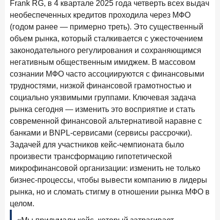
Frank RG, в 4 квартале 2025 года четверть всех выдач
Рассылка Frank RG
необеспеченных кредитов проходила через МФО
Итоги недели, наша трактовка основных событий
(годом ранее — примерно треть). Это существенный
на банковском рынке
объем рынка, который сталкивается с ужесточением
законодательного регулирования и сохраняющимся
негативным общественным имиджем. В массовом
сознании МФО часто ассоциируются с финансовыми
трудностями, низкой финансовой грамотностью и
ПОДПИСАТЬСЯ
социально уязвимыми группами. Ключевая задача
Я согласен с условиями
обработки данных
рынка сегодня — изменить это восприятие и стать
современной финансовой альтернативой наравне с
банками и BNPL-сервисами (сервисы рассрочки).
8 июня 2026 года
ИССЛЕДОВАНИЕ
Задачей для участников кейс-чемпионата было
По итогам мая 2026 года объем выдач кредитов
произвести трансформацию гипотетической
составил 993,8 млрд руб.
микрофинансовой организации: изменить не только
4 июня 2026 года
ИССЛЕДОВАНИЕ
бизнес-процессы, чтобы вывести компанию в лидеры
Синергия интеллектов: будущее контакт-центров в
рынка, но и сломать стигму в отношении рынка МФО в
партнерстве человека и технологий
целом.
1 июня 2026 года