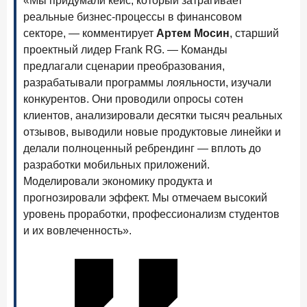
«Мы придумали кейс, который затрагивает
В борьбе за сбережения россиян банки учатся
реальные бизнес-процессы в финансовом
понимать контекст
секторе, — комментирует
Артем Мосин
, старший
28 мая 2026 года
проектный лидер Frank RG. — Команды
ИССЛЕДОВАНИЕ
предлагали сценарии преобразования,
Доверие становится главным фактором на рынке
Private banking
разрабатывали программы лояльности, изучали
конкурентов. Они проводили опросы сотен
25 мая 2026 года
ИССЛЕДОВАНИЕ
клиентов, анализировали десятки тысяч реальных
Ипотека в России: итоги апреля 2026 года в цифрах
отзывов, выводили новые продуктовые линейки и
делали полноценный ребрендинг — вплоть до
13 мая 2026 года
ИССЛЕДОВАНИЕ
разработки мобильных приложений.
«Ни один зарубежный private банк не может
Моделировали экономику продукта и
сравниться с российским»
прогнозировали эффект. Мы отмечаем высокий
6 мая 2026 года
ИССЛЕДОВАНИЕ
уровень проработки, профессионализм студентов
По итогам апреля 2026 года объем выдач кредитов
и их вовлеченность».
составил 968 млрд руб.
29 апреля 2026 года
ИССЛЕДОВАНИЕ
Конкуренция на рынке инвестиционно-страховых
продуктов усиливается