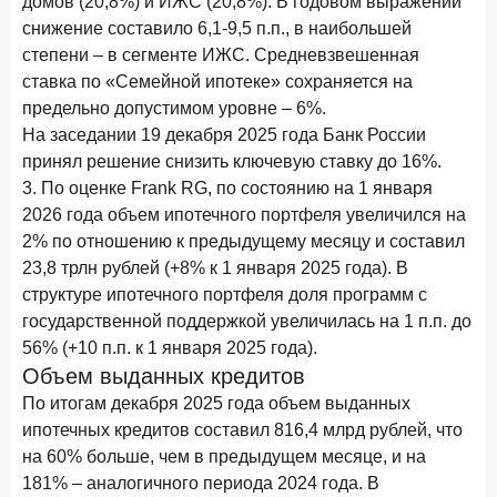
домов (20,8%) и ИЖС (20,8%). В годовом выражении
15 апреля 2026 года
ИССЛЕДОВАНИЕ
снижение составило 6,1-9,5 п.п., в наибольшей
Рынок подписок 2026: от гонки за объёмами к битве за
степени – в сегменте ИЖС. Средневзвешенная
привычку
ставка по «Семейной ипотеке» сохраняется на
предельно допустимом уровне – 6%.
15 апреля 2026 года
ИССЛЕДОВАНИЕ
На заседании 19 декабря 2025 года Банк России
Маркетинговые акции брокеров: обзор механик и
принял решение снизить ключевую ставку до 16%.
трендов
3. По оценке Frank RG, по состоянию на 1 января
10 апреля 2026 года
ИССЛЕДОВАНИЕ
2026 года объем ипотечного портфеля увеличился на
ДНК современного ипотечного клиента
2% по отношению к предыдущему месяцу и составил
23,8 трлн рублей (+8% к 1 января 2025 года). В
7 апреля 2026 года
ИССЛЕДОВАНИЕ
структуре ипотечного портфеля доля программ с
По итогам марта 2026 года объем выдач кредитов
государственной поддержкой увеличилась на 1 п.п. до
составил 925,7 млрд руб.
56% (+10 п.п. к 1 января 2025 года).
26 марта 2026 года
ИССЛЕДОВАНИЕ
Объем выданных кредитов
Не экосистемой единой: как пользователи
По итогам декабря 2025 года объем выданных
распределяют подписки
ипотечных кредитов составил 816,4 млрд рублей, что
на 60% больше, чем в предыдущем месяце, и на
25 марта 2026 года
ИССЛЕДОВАНИЕ
181% – аналогичного периода 2024 года. В
Ипотека. Итоги работы крупнейших ипотечных банков