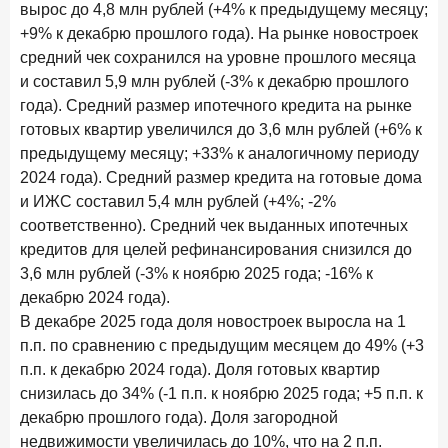
вырос до 4,8 млн рублей (+4% к предыдущему месяцу;
В борьбе за сбережения россиян банки учатся
+9% к декабрю прошлого года). На рынке новостроек
понимать контекст
средний чек сохранился на уровне прошлого месяца
28 мая 2026 года
ИССЛЕДОВАНИЕ
и составил 5,9 млн рублей (-3% к декабрю прошлого
Доверие становится главным фактором на рынке
года). Средний размер ипотечного кредита на рынке
Private banking
готовых квартир увеличился до 3,6 млн рублей (+6% к
предыдущему месяцу; +33% к аналогичному периоду
25 мая 2026 года
ИССЛЕДОВАНИЕ
2024 года). Средний размер кредита на готовые дома
Ипотека в России: итоги апреля 2026 года в цифрах
и ИЖС составил 5,4 млн рублей (+4%; -2%
13 мая 2026 года
ИССЛЕДОВАНИЕ
соответственно). Средний чек выданных ипотечных
«Ни один зарубежный private банк не может
кредитов для целей рефинансирования снизился до
сравниться с российским»
3,6 млн рублей (-3% к ноябрю 2025 года; -16% к
декабрю 2024 года).
6 мая 2026 года
ИССЛЕДОВАНИЕ
В декабре 2025 года доля новостроек выросла на 1
По итогам апреля 2026 года объем выдач кредитов
п.п. по сравнению с предыдущим месяцем до 49% (+3
составил 968 млрд руб.
п.п. к декабрю 2024 года). Доля готовых квартир
29 апреля 2026 года
ИССЛЕДОВАНИЕ
снизилась до 34% (-1 п.п. к ноябрю 2025 года; +5 п.п. к
Конкуренция на рынке инвестиционно-страховых
декабрю прошлого года). Доля загородной
продуктов усиливается
недвижимости увеличилась до 10%, что на 2 п.п.