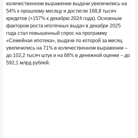
количественном выражении выдачи увеличились на
в феврале 2026 года
54% к прошлому месяцу и достигли 168,8 тысяч
18 марта 2026 года
ИССЛЕДОВАНИЕ
кредитов (+157% к декабрю 2024 года). Основным
Банки начали снижать ставки по вкладам еще до
фактором роста ипотечных выдач в декабре 2025
решения ЦБ
года стал повышенный спрос на программу
«Семейная ипотека», выдачи по которой за месяц
16 марта 2026 года
увеличились на 71% в количественном выражении –
Frank RG объявила победителей кейс-чемпионата
2026 года
до 102,2 тысяч штук и на 68% в денежной оценке – до
592,1 млрд рублей.
12 марта 2026 года
ИССЛЕДОВАНИЕ
Банки ускорили работу с претензиями
Рассылка Frank RG
Итоги недели, наша трактовка основных событий
на банковском рынке