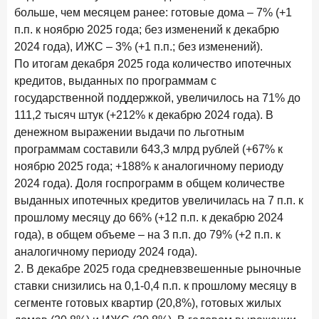
больше, чем месяцем ранее: готовые дома – 7% (+1
28 апреля 2026 года
ИССЛЕДОВАНИЕ
п.п. к ноябрю 2025 года; без изменений к декабрю
Привязанность побеждает ставку? Как выбирают банк
2024 года), ИЖС – 3% (+1 п.п.; без изменений).
для сбережений в 2026 году
По итогам декабря 2025 года количество ипотечных
27 апреля 2026 года
ИССЛЕДОВАНИЕ
кредитов, выданных по программам с
Банки скорректировали доходность вкладов после
государственной поддержкой, увеличилось на 71% до
снижения ключевой ставки до 14,5%
111,2 тысяч штук (+212% к декабрю 2024 года). В
денежном выражении выдачи по льготным
Цифра дня
программам составили 643,3 млрд рублей (+67% к
Средняя ставка по ипотеке в России
ноябрю 2025 года; +188% к аналогичному периоду
8,95
+1,48 п.п.
2024 года). Доля госпрограмм в общем количестве
год к году
выданных ипотечных кредитов увеличилась на 7 п.п. к
%
прошлому месяцу до 66% (+12 п.п. к декабрю 2024
года), в общем объеме – на 3 п.п. до 79% (+2 п.п. к
Frank Data. Ипотека
Поделиться
аналогичному периоду 2024 года).
2. В декабре 2025 года средневзвешенные рыночные
24 апреля 2026 года
ИССЛЕДОВАНИЕ
ставки снизились на 0,1-0,4 п.п. к прошлому месяцу в
Ипотека. Итоги работы крупнейших ипотечных банков
сегменте готовых квартир (20,8%), готовых жилых
в марте 2026 года