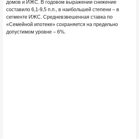
домов и ИЖС. В годовом выражении снижение
составило 6,1-9,5 п.п., в наибольшей степени – в
Цифра дня
сегменте ИЖС. Средневзвешенная ставка по
Средняя ставка по ипотеке в России
«Семейной ипотеке» сохраняется на предельно
8,95
+1,48 п.п.
допустимом уровне – 6%.
год к году
%
Frank Data. Ипотека
Поделиться
29 декабря 2025 года
Четких целей в 2026-м и качественных «лошадей»!
25 декабря 2025 года
ИССЛЕДОВАНИЕ
Ипотека. Итоги ноября 2025 года
24 декабря 2025 года
Страховщики, УК, брокер-маркетплейсы: как новые
игроки меняют рынок инвестиций
19 декабря 2025 года
ИССЛЕДОВАНИЕ
В эпоху дуополии маркетплейсов селлеры ищут