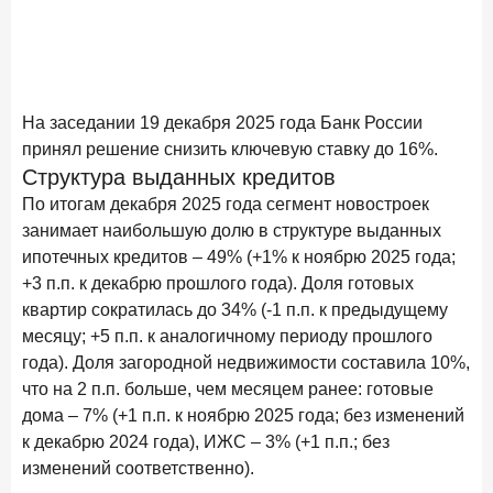
новые финансовые решения
18 декабря 2025 года
Ипотека 2025–2026: стресс‑тест высокими ставками и
прогнозы на восстановление
На заседании 19 декабря 2025 года Банк России
8 декабря 2025 года
ИССЛЕДОВАНИЕ
принял решение снизить ключевую ставку до 16%.
По итогам ноября 2025 года объем выдач кредитов
Структура выданных кредитов
составил 1 027 млрд руб.
По итогам декабря 2025 года сегмент новостроек
5 декабря 2025 года
занимает наибольшую долю в структуре выданных
Эмоции, эксклюзив и вовлечение: новая формула
ипотечных кредитов – 49% (+1% к ноябрю 2025 года;
банковской лояльности
+3 п.п. к декабрю прошлого года). Доля готовых
квартир сократилась до 34% (-1 п.п. к предыдущему
3 декабря 2025 года
ИССЛЕДОВАНИЕ
месяцу; +5 п.п. к аналогичному периоду прошлого
Почему опытные инвесторы в России чувствуют себя
года). Доля загородной недвижимости составила 10%,
начинающими?
что на 2 п.п. больше, чем месяцем ранее: готовые
25 ноября 2025 года
ИССЛЕДОВАНИЕ
дома – 7% (+1 п.п. к ноябрю 2025 года; без изменений
Клиент стал партнером: как трансформируется рынок
к декабрю 2024 года), ИЖС – 3% (+1 п.п.; без
инвестиций
изменений соответственно).