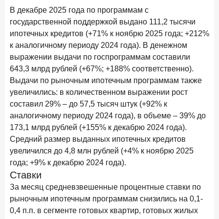
Бизнес на маркетплейсах: новичкам здесь больше не
В декабре 2025 года по программам с
место
государственной поддержкой выдано 111,2 тысячи
ипотечных кредитов (+71% к ноябрю 2025 года; +212%
6 февраля 2026 года
ИССЛЕДОВАНИЕ
к аналогичному периоду 2024 года). В денежном
По итогам января 2026 года объем выдач кредитов
составил 822,8 млрд руб.
выражении выдачи по госпрограммам составили
643,3 млрд рублей (+67%; +188% соответственно).
2 февраля 2026 года
ИССЛЕДОВАНИЕ
Выдачи по рыночным ипотечным программам также
Premium Banking в 2025 году: портрет клиента, тренды
увеличились: в количественном выражении рост
и стратегии банков
составил 29% – до 57,5 тысяч штук (+92% к
аналогичному периоду 2024 года), в объеме – 39% до
30 января 2026 года
ИССЛЕДОВАНИЕ
173,1 млрд рублей (+155% к декабрю 2024 года).
Главные «болевые точки» бизнеса при открытии
расчетного счета в банках
Средний размер выданных ипотечных кредитов
увеличился до 4,8 млн рублей (+4% к ноябрю 2025
26 января 2026 года
ИССЛЕДОВАНИЕ
года; +9% к декабрю 2024 года).
Ипотека. Итоги декабря 2025 года
Ставки
За месяц средневзвешенные процентные ставки по
15 января 2026 года
ИССЛЕДОВАНИЕ
рыночным ипотечным программам снизились на 0,1-
По итогам декабря 2025 года объем выдач кредитов
0,4 п.п. в сегменте готовых квартир, готовых жилых
составил 1 326,5 млрд руб.