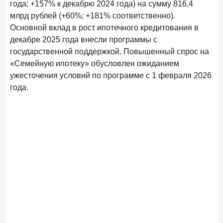
года; +157% к декабрю 2024 года) на сумму 816,4
Клиенты чаще всего узнают о сберегательных
продуктах из рекламы в интернете и на ТВ
млрд рублей (+60%; +181% соответственно).
Основной вклад в рост ипотечного кредитования в
9 июля 2026 года
декабре 2025 года внесли программы с
С ростом благосостояния клиентов-сберегателей
государственной поддержкой. Повышенный спрос на
увеличивается и склонность к диверсификации
«Семейную ипотеку» обусловлен ожиданием
7 июля 2026 года
ужесточения условий по программе с 1 февраля 2026
По итогам июня 2026 года объем выдач кредитов
года.
составил 1 166,4 млрд руб.
3 июля 2026 года
«Скорость измеряется секундами». Новые стандарты
банковского контакт-центра
25 июня 2026 года
ИССЛЕДОВАНИЕ
Ипотека в России: итоги мая 2026 года в цифрах
22 июня 2026 года
«Честность — индустриальный стандарт»: как банки
завоевывают лояльность private-клиентов