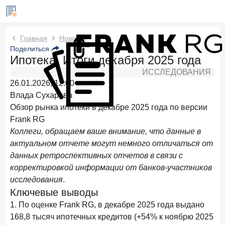
Новости Frank RG
Главная
Новости
Поделиться
Ипотека. Итоги декабря 2025 года
Три дня назад
ИССЛЕДОВАНИЕ
ИССЛЕДОВАНИЯ
По итогам июля 2026 года объем выдач кредитов
26.01.2026, 12:00
составил 1 061,9 млрд руб.
Влада Сухарева
4 августа 2026 года
ИССЛЕДОВАНИЕ
Обзор рынка ипотеки в декабре 2025 года по версии
Клиентский путь компании МСБ при смене
Frank RG
руководителя в банке обслуживания
Коллеги, обращаем ваше внимание, что данные в
актуальном отчете могут немного отличаться от
24 июля 2026 года
ИССЛЕДОВАНИЕ
данных ретроспективных отчетов в связи с
Ипотека в России: итоги июня 2026 года в цифрах
корректировкой информации от банков-участников
22 июля 2026 года
ИССЛЕДОВАНИЕ
исследования
.
Выгодные тарифы на брокерское обслуживание —
Ключевые выводы
существенный фактор выбора брокера
1. По оценке Frank RG, в декабре 2025 года выдано
168,8 тысяч ипотечных кредитов (+54% к ноябрю 2025
15 июля 2026 года