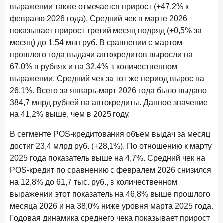
выражении также отмечается прирост (+47,2% к
В борьбе за сбережения россиян банки учатся
понимать контекст
февралю 2026 года). Средний чек в марте 2026
показывает прирост третий месяц подряд (+0,5% за
28 мая 2026 года
ИССЛЕДОВАНИЕ
месяц) до 1,54 млн руб. В сравнении с мартом
Доверие становится главным фактором на рынке
прошлого года выдачи автокредитов выросли на
Private banking
67,0% в рублях и на 32,4% в количественном
25 мая 2026 года
выражении. Средний чек за тот же период вырос на
ИССЛЕДОВАНИЕ
26,1%. Всего за январь-март 2026 года было выдано
Ипотека в России: итоги апреля 2026 года в цифрах
384,7 млрд рублей на автокредиты. Данное значение
13 мая 2026 года
ИССЛЕДОВАНИЕ
на 41,2% выше, чем в 2025 году.
«Ни один зарубежный private банк не может
сравниться с российским»
В сегменте POS-кредитования объем выдач за месяц
достиг 23,4 млрд руб. (+28,1%). По отношению к марту
6 мая 2026 года
ИССЛЕДОВАНИЕ
2025 года показатель выше на 4,7%. Средний чек на
По итогам апреля 2026 года объем выдач кредитов
POS-кредит по сравнению с февралем 2026 снизился
составил 968 млрд руб.
на 12,8% до 61,7 тыс. руб., в количественном
29 апреля 2026 года
выражении этот показатель на 46,8% выше прошлого
ИССЛЕДОВАНИЕ
месяца 2026 и на 38,0% ниже уровня марта 2025 года.
Конкуренция на рынке инвестиционно-страховых
продуктов усиливается
Годовая динамика среднего чека показывает прирост