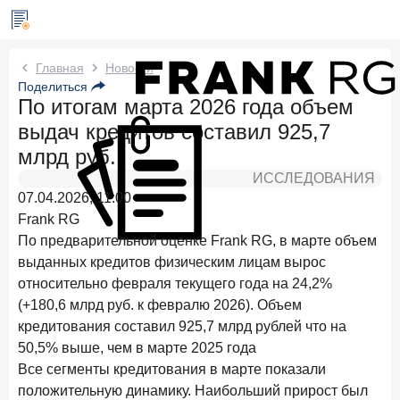
Новости Frank RG
Главная
Новости
Поделиться
По итогам марта 2026 года объем
Два дня назад
ИССЛЕДОВАНИЕ
выдач кредитов составил 925,7
По итогам июля 2026 года объем выдач кредитов
составил 1 061,9 млрд руб.
млрд руб.
ИССЛЕДОВАНИЯ
4 августа 2026 года
ИССЛЕДОВАНИЕ
07.04.2026, 11:00
Клиентский путь компании МСБ при смене
Frank RG
руководителя в банке обслуживания
По предварительной оценке Frank RG, в марте объем
24 июля 2026 года
ИССЛЕДОВАНИЕ
выданных кредитов физическим лицам вырос
Ипотека в России: итоги июня 2026 года в цифрах
относительно февраля текущего года на 24,2%
(+180,6 млрд руб. к февралю 2026). Объем
22 июля 2026 года
ИССЛЕДОВАНИЕ
кредитования составил 925,7 млрд рублей что на
Выгодные тарифы на брокерское обслуживание —
50,5% выше, чем в марте 2025 года
существенный фактор выбора брокера
Все сегменты кредитования в марте показали
15 июля 2026 года
положительную динамику. Наибольший прирост был