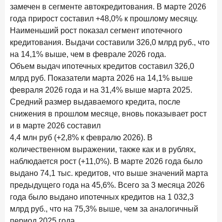
Клиенты чаще всего узнают о сберегательных
замечен в сегменте автокредитования. В марте 2026
продуктах из рекламы в интернете и на ТВ
года прирост составил +48,0% к прошлому месяцу.
Наименьший рост показал сегмент ипотечного
9 июля 2026 года
кредитования. Выдачи составили 326,0 млрд руб., что
С ростом благосостояния клиентов-сберегателей
на 14,1% выше, чем в феврале 2026 года.
увеличивается и склонность к диверсификации
Объем выдач ипотечных кредитов составил 326,0
7 июля 2026 года
млрд руб. Показатели марта 2026 на 14,1% выше
По итогам июня 2026 года объем выдач кредитов
февраля 2026 года и на 31,4% выше марта 2025.
составил 1 166,4 млрд руб.
Средний размер выдаваемого кредита, после
3 июля 2026 года
снижения в прошлом месяце, вновь показывает рост
«Скорость измеряется секундами». Новые стандарты
и в марте 2026 составил
банковского контакт-центра
4,4 млн руб (+2,8% к февралю 2026). В
количественном выражении, также как и в рублях,
25 июня 2026 года
ИССЛЕДОВАНИЕ
наблюдается рост (+11,0%). В марте 2026 года было
Ипотека в России: итоги мая 2026 года в цифрах
выдано 74,1 тыс. кредитов, что выше значений марта
22 июня 2026 года
предыдущего года на 45,6%. Всего за 3 месяца 2026
«Честность — индустриальный стандарт»: как банки
года было выдано ипотечных кредитов на 1 032,3
завоевывают лояльность private-клиентов
млрд руб., что на 75,3% выше, чем за аналогичный
период 2025 года.