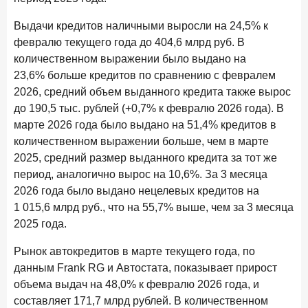
Рассылка Frank RG
Выдачи кредитов наличными выросли на 24,5% к
Итоги недели, наша трактовка основных событий
февралю текущего года до 404,6 млрд руб. В
на банковском рынке
количественном выражении было выдано на
23,6% больше кредитов по сравнению с февралем
2026, средний объем выданного кредита также вырос
до 190,5 тыс. рублей (+0,7% к февралю 2026 года). В
ПОДПИСАТЬСЯ
марте 2026 года было выдано на 51,4% кредитов в
количественном выражении больше, чем в марте
Я согласен с условиями
обработки данных
2025, средний размер выданного кредита за тот же
период, аналогично вырос на 10,6%. За 3 месяца
8 июня 2026 года
ИССЛЕДОВАНИЕ
2026 года было выдано нецелевых кредитов на
По итогам мая 2026 года объем выдач кредитов
1 015,6 млрд руб., что на 55,7% выше, чем за 3 месяца
составил 993,8 млрд руб.
2025 года.
4 июня 2026 года
ИССЛЕДОВАНИЕ
Рынок автокредитов в марте текущего года, по
Синергия интеллектов: будущее контакт-центров в
данным Frank RG и Автостата, показывает прирост
партнерстве человека и технологий
объема выдач на 48,0% к февралю 2026 года, и
составляет 171,7 млрд рублей. В количественном
1 июня 2026 года