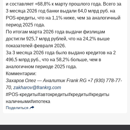
и составляет +68,8% к марту прошлого года. Всего за
28 апреля 2026 года
ИССЛЕДОВАНИЕ
3 месяца 2026 год банки выдали 64,0 млрд руб. на
Привязанность побеждает ставку? Как выбирают банк
POS-кредиты, что на 1,1% ниже, чем за аналогичный
для сбережений в 2026 году
период 2025 года.
27 апреля 2026 года
По итогам марта 2026 года выдачи физлицам
ИССЛЕДОВАНИЕ
достигли 925,7 млрд рублей, что на 24,2% выше
Банки скорректировали доходность вкладов после
снижения ключевой ставки до 14,5%
показателей февраля 2026.
За 3 месяца 2026 года было выдано кредитов на 2
496,5 млрд руб., что на 58,2% больше, чем в
Цифра дня
Средний срок ипотеки на вторичном рынке
аналогичном периоде 2025 года.
Комментарии:
23,3
-0,76
год к году
Захаров Олег — Аналитик Frank RG +7 (930) 778-77-
лет
70,
zakharov@frankrg.com
#POS-кредиты
#автокредиты
#кредиты
#кредиты
Frank Data. Ипотека
Поделиться
наличными
#ипотека
Поделиться
24 апреля 2026 года
ИССЛЕДОВАНИЕ
Ипотека. Итоги работы крупнейших ипотечных банков
в марте 2026 года