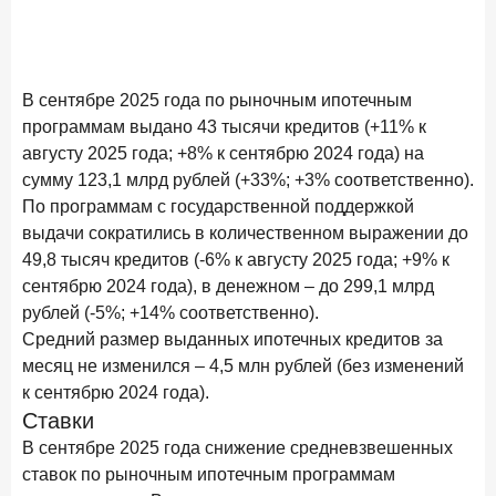
Бизнес на маркетплейсах: новичкам здесь больше не
место
6 февраля 2026 года
ИССЛЕДОВАНИЕ
В сентябре 2025 года по рыночным ипотечным
По итогам января 2026 года объем выдач кредитов
программам выдано 43 тысячи кредитов (+11% к
составил 822,8 млрд руб.
августу 2025 года; +8% к сентябрю 2024 года) на
2 февраля 2026 года
ИССЛЕДОВАНИЕ
сумму 123,1 млрд рублей (+33%; +3% соответственно).
Premium Banking в 2025 году: портрет клиента, тренды
По программам с государственной поддержкой
и стратегии банков
выдачи сократились в количественном выражении до
49,8 тысяч кредитов (-6% к августу 2025 года; +9% к
30 января 2026 года
ИССЛЕДОВАНИЕ
сентябрю 2024 года), в денежном – до 299,1 млрд
Главные «болевые точки» бизнеса при открытии
рублей (-5%; +14% соответственно).
расчетного счета в банках
Средний размер выданных ипотечных кредитов за
26 января 2026 года
ИССЛЕДОВАНИЕ
месяц не изменился – 4,5 млн рублей (без изменений
Ипотека. Итоги декабря 2025 года
к сентябрю 2024 года).
Ставки
15 января 2026 года
ИССЛЕДОВАНИЕ
В сентябре 2025 года снижение средневзвешенных
По итогам декабря 2025 года объем выдач кредитов
ставок по рыночным ипотечным программам
составил 1 326,5 млрд руб.