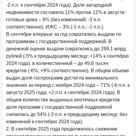
-2 п.п. к сентябрю 2024 года). Доля загородной
28 апреля 2026 года
ИССЛЕДОВАНИЕ
недвижимости составила 11% против 12% в августе:
Привязанность побеждает ставку? Как выбирают банк
готовые дома – 8% (без изменений; -3 п.п.
для сбережений в 2026 году
соответственно), ИЖС – 3% (-1 п.п.; -1 п.п.).
27 апреля 2026 года
ИССЛЕДОВАНИЕ
В сентябре впервые за год сократились выдачи по
Банки скорректировали доходность вкладов после
программам с государственной поддержкой. В
снижения ключевой ставки до 14,5%
денежной оценке выдачи сократились до 299,1 млрд
рублей (-5% к предыдущему месяцу; +14% к сентябрю
Цифра дня
2024 года), в количественной – до 49,8 тысяч
Средняя ставка по ипотеке в России
кредитов (-6%; +9% соответственно). В общем объеме
8,95
+1,48 п.п.
выдач доля госпрограмм достигла минимального
год к году
значения за период с ноября 2024 года – 71% (-6 п.п. к
%
августу 2025 года; +2 п.п. к сентябрю 2024 года). В
общем количестве выданных ипотечных кредитов
Frank Data. Ипотека
Поделиться
доля программ с государственной поддержкой
снизилась до 54% (-3 п.п. к предыдущему месяцу; без
24 апреля 2026 года
ИССЛЕДОВАНИЕ
изменений к сентябрю 2024 года).
Ипотека. Итоги работы крупнейших ипотечных банков
2. В сентябре 2025 года продолжилось снижение
в марте 2026 года