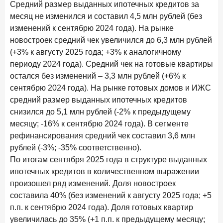
Средний размер выданных ипотечных кредитов за
В борьбе за сбережения россиян банки учатся
месяц не изменился и составил 4,5 млн рублей (без
понимать контекст
изменений к сентябрю 2024 года). На рынке
28 мая 2026 года
ИССЛЕДОВАНИЕ
новостроек средний чек увеличился до 6,3 млн рублей
Доверие становится главным фактором на рынке
(+3% к августу 2025 года; +3% к аналогичному
Private banking
периоду 2024 года). Средний чек на готовые квартиры
остался без изменений – 3,3 млн рублей (+6% к
25 мая 2026 года
ИССЛЕДОВАНИЕ
сентябрю 2024 года). На рынке готовых домов и ИЖС
Ипотека в России: итоги апреля 2026 года в цифрах
средний размер выданных ипотечных кредитов
13 мая 2026 года
ИССЛЕДОВАНИЕ
снизился до 5,1 млн рублей (-2% к предыдущему
«Ни один зарубежный private банк не может
месяцу; -16% к сентябрю 2024 года). В сегменте
сравниться с российским»
рефинансирования средний чек составил 3,6 млн
рублей (-3%; -35% соответственно).
6 мая 2026 года
ИССЛЕДОВАНИЕ
По итогам сентября 2025 года в структуре выданных
По итогам апреля 2026 года объем выдач кредитов
ипотечных кредитов в количественном выражении
составил 968 млрд руб.
произошел ряд изменений. Доля новостроек
29 апреля 2026 года
ИССЛЕДОВАНИЕ
составила 40% (без изменений к августу 2025 года; +5
Конкуренция на рынке инвестиционно-страховых
п.п. к сентябрю 2024 года). Доля готовых квартир
продуктов усиливается
увеличилась до 35% (+1 п.п. к предыдущему месяцу;