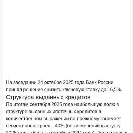
новые финансовые решения
18 декабря 2025 года
Ипотека 2025–2026: стресс‑тест высокими ставками и
прогнозы на восстановление
8 декабря 2025 года
ИССЛЕДОВАНИЕ
По итогам ноября 2025 года объем выдач кредитов
составил 1 027 млрд руб.
5 декабря 2025 года
Эмоции, эксклюзив и вовлечение: новая формула
банковской лояльности
На заседании 24 октября 2025 года Банк России
3 декабря 2025 года
ИССЛЕДОВАНИЕ
принял решение снизить ключевую ставку до 16,5%.
Почему опытные инвесторы в России чувствуют себя
Структура выданных кредитов
начинающими?
По итогам сентября 2025 года наибольшую долю в
25 ноября 2025 года
структуре выданных ипотечных кредитов в
ИССЛЕДОВАНИЕ
количественном выражении по-прежнему занимает
Клиент стал партнером: как трансформируется рынок
инвестиций
сегмент новостроек – 40% (без изменений к августу
2025 года; +5 п.п. к сентябрю 2024 года). Доля готовых