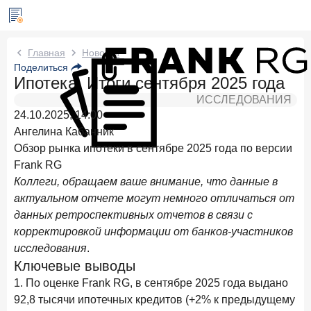
Новости Frank RG
Главная
Новости
Поделиться
Ипотека. Итоги сентября 2025 года
Три дня назад
ИССЛЕДОВАНИЕ
ИССЛЕДОВАНИЯ
По итогам июля 2026 года объем выдач кредитов
24.10.2025, 14:00
составил 1 061,9 млрд руб.
Ангелина Кабанник
4 августа 2026 года
ИССЛЕДОВАНИЕ
Обзор рынка ипотеки в сентябре 2025 года по версии
Клиентский путь компании МСБ при смене
Frank RG
руководителя в банке обслуживания
Коллеги, обращаем ваше внимание, что данные в
актуальном отчете могут немного отличаться от
24 июля 2026 года
ИССЛЕДОВАНИЕ
данных ретроспективных отчетов в связи с
Ипотека в России: итоги июня 2026 года в цифрах
корректировкой информации от банков-участников
22 июля 2026 года
ИССЛЕДОВАНИЕ
исследования
.
Выгодные тарифы на брокерское обслуживание —
Ключевые выводы
существенный фактор выбора брокера
1. По оценке Frank RG, в сентябре 2025 года выдано
92,8 тысячи ипотечных кредитов (+2% к предыдущему
15 июля 2026 года