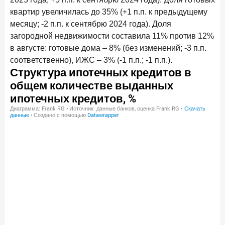
24 ноября 2025 года
ИССЛЕДОВАНИЕ
квартир увеличилась до 35% (+1 п.п. к предыдущему
Ипотека. Итоги октября 2025 года
месяцу; -2 п.п. к сентябрю 2024 года). Доля
загородной недвижимости составила 11% против 12%
Рассылка Frank RG
в августе: готовые дома – 8% (без изменений; -3 п.п.
соответственно), ИЖС – 3% (-1 п.п.; -1 п.п.).
Итоги недели, наша трактовка основных событий
на банковском рынке
ПОДПИСАТЬСЯ
Я согласен с условиями
обработки данных