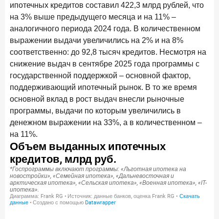
ипотечных кредитов составил 422,3 млрд рублей, что
в феврале 2026 года
на 3% выше предыдущего месяца и на 11% –
18 марта 2026 года
ИССЛЕДОВАНИЕ
аналогичного периода 2024 года. В количественном
Банки начали снижать ставки по вкладам еще до
выражении выдачи увеличились на 2% и на 8%
решения ЦБ
соответственно: до 92,8 тысяч кредитов. Несмотря на
снижение выдач в сентябре 2025 года программы с
16 марта 2026 года
государственной поддержкой – основной фактор,
Frank RG объявила победителей кейс-чемпионата
2026 года
поддерживающий ипотечный рынок. В то же время
основной вклад в рост выдач внесли рыночные
12 марта 2026 года
ИССЛЕДОВАНИЕ
программы, выдачи по которым увеличились в
Банки ускорили работу с претензиями
денежном выражении на 33%, а в количественном –
на 11%.
Рассылка Frank RG
Итоги недели, наша трактовка основных событий
на банковском рынке