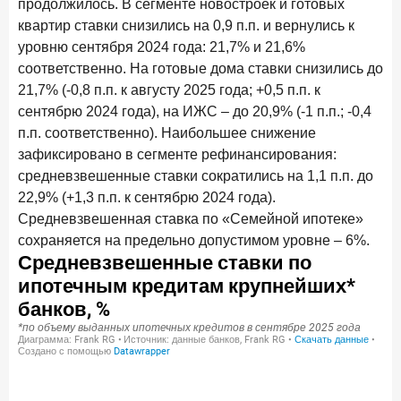
продолжилось. В сегменте новостроек и готовых
квартир ставки снизились на 0,9 п.п. и вернулись к
Цифра дня
уровню сентября 2024 года: 21,7% и 21,6%
Средняя ставка по ипотеке в России
соответственно. На готовые дома ставки снизились до
8,95
+1,48 п.п.
21,7% (-0,8 п.п. к августу 2025 года; +0,5 п.п. к
год к году
%
сентябрю 2024 года), на ИЖС – до 20,9% (-1 п.п.; -0,4
п.п. соответственно). Наибольшее снижение
Frank Data. Ипотека
Поделиться
зафиксировано в сегменте рефинансирования:
средневзвешенные ставки сократились на 1,1 п.п. до
29 декабря 2025 года
22,9% (+1,3 п.п. к сентябрю 2024 года).
Четких целей в 2026-м и качественных «лошадей»!
Средневзвешенная ставка по «Семейной ипотеке»
сохраняется на предельно допустимом уровне – 6%.
25 декабря 2025 года
ИССЛЕДОВАНИЕ
Ипотека. Итоги ноября 2025 года
24 декабря 2025 года
Страховщики, УК, брокер-маркетплейсы: как новые
игроки меняют рынок инвестиций
19 декабря 2025 года
ИССЛЕДОВАНИЕ
В эпоху дуополии маркетплейсов селлеры ищут