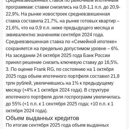
средневзвешенных ставок по рыночным ипотечным
15 апреля 2026 года
ИССЛЕДОВАНИЕ
программам: ставки снизились на 0,8-1,1 п.п. до 20,9-
Рынок подписок 2026: от гонки за объёмами к битве за
22,9%. На рынке новостроек средневзвешенная
привычку
ставка составила 21,7%, на рынке готовых квартир –
21,6%, что на 0,9 п.п. ниже предыдущего месяца и
15 апреля 2026 года
ИССЛЕДОВАНИЕ
эквивалентно значениям сентября 2024 года.
Маркетинговые акции брокеров: обзор механик и
Средневзвешенная ставка по «Семейной ипотеке»
трендов
сохраняется на предельно допустимом уровне – 6%.
10 апреля 2026 года
ИССЛЕДОВАНИЕ
На заседании 24 октября 2025 года Банк России
ДНК современного ипотечного клиента
принял решение снизить ключевую ставку до 16,5%.
3. По оценке Frank RG, по состоянию на 1 октября
7 апреля 2026 года
ИССЛЕДОВАНИЕ
2025 года объем ипотечного портфеля составил 21,8
По итогам марта 2026 года объем выдач кредитов
трлн рублей, увеличившись на 1% к предыдущему
составил 925,7 млрд руб.
месяцу (+4% к 1 октября 2024 года). В структуре
26 марта 2026 года
ИССЛЕДОВАНИЕ
ипотечного портфеля доля госпрограмм увеличилась
Не экосистемой единой: как пользователи
до 55% (+1 п.п. к 1 сентября 2025 года; +10 п.п. к 1
распределяют подписки
октября 2024 года).
Объем выданных кредитов
25 марта 2026 года
ИССЛЕДОВАНИЕ
По итогам сентября 2025 года объем выданных
Ипотека. Итоги работы крупнейших ипотечных банков