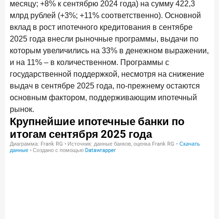
месяцу; +8% к сентябрю 2024 года) на сумму 422,3
Клиенты чаще всего узнают о сберегательных
продуктах из рекламы в интернете и на ТВ
млрд рублей (+3%; +11% соответственно). Основной
вклад в рост ипотечного кредитования в сентябре
9 июля 2026 года
2025 года внесли рыночные программы, выдачи по
С ростом благосостояния клиентов-сберегателей
которым увеличились на 33% в денежном выражении,
увеличивается и склонность к диверсификации
и на 11% – в количественном. Программы с
7 июля 2026 года
государственной поддержкой, несмотря на снижение
По итогам июня 2026 года объем выдач кредитов
выдач в сентябре 2025 года, по-прежнему остаются
составил 1 166,4 млрд руб.
основным фактором, поддерживающим ипотечный
рынок.
3 июля 2026 года
«Скорость измеряется секундами». Новые стандарты
банковского контакт-центра
25 июня 2026 года
ИССЛЕДОВАНИЕ
Ипотека в России: итоги мая 2026 года в цифрах
22 июня 2026 года
«Честность — индустриальный стандарт»: как банки
завоевывают лояльность private-клиентов