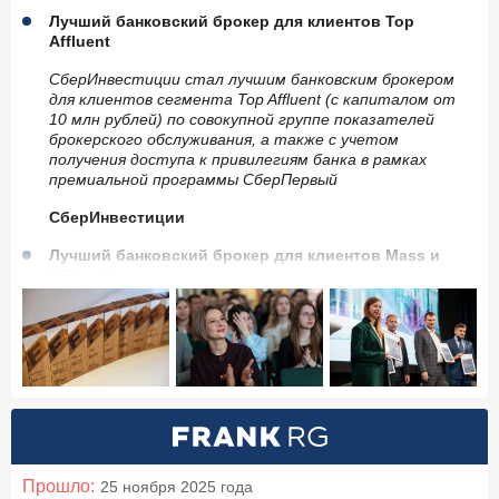
Лучший банковский брокер для клиентов Top
Affluent
СберИнвестиции стал лучшим банковским брокером
для клиентов сегмента Top Affluent (с капиталом от
10 млн рублей) по совокупной группе показателей
брокерского обслуживания, а также с учетом
получения доступа к привилегиям банка в рамках
премиальной программы СберПервый
СберИнвестиции
Лучший банковский брокер для клиентов Mass и
Affluent
Т-Инвестиции стал лучшим банковским брокером для
массовых клиентов и клиентов сегмента Affluent (с
капиталом от 3 до 10 млн рублей) по совокупной
группе показателей брокерского обслуживания, а
также с учетом получения доступа к привилегиям
банка в рамках премиальной программы Т-Premium
Т-Инвестиции
Прошло:
25 ноября 2025
года
Лучший цифровой опыт