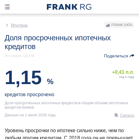
Ипотека
FRANK DATA
Доля просроченных ипотечных
кредитов
Поделиться
Источник: ЦБ РФ
1,15
+0,41 п.п.
год к году
%
кредитов просрочено
Доля просроченных ипотечных кредитов в общем объеме ипотечных
кредитов банков.
Данные на 1 июля 2026 года.
Скачать
Уровень просрочки по ипотеке сильно ниже, чем по
любым другим кредитам. С 2018 года он не превышает