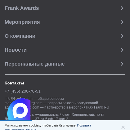
Frank Awards
Мероприятия
О компании
Новости
Персональные данные
Контакты
+7 (495) 280-70-51
info@frankrg.com
—
общие вопросы
marketing@frankrg.com
—
вопросы заказа исследований
adsales@frankrg.com
—
партнерство в мероприятиях Frank RG
г. Москва, вн.тер.г. муниципальный округ Хорошевский, пр-кт
Ленинградский, д. 37, эт 5 оф 17 пом 2
Мы используем cookies, чтобы сайт был лучше.
Политика
© Frank RG,
2026
конфиденциальности.