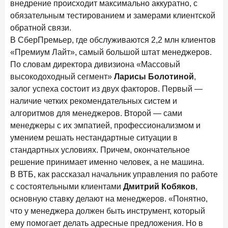
внедрение происходит максимально аккуратно, с
Бизнес на маркетплейсах: новичкам здесь больше не
обязательным тестированием и замерами клиентской
место
обратной связи.
6 февраля 2026 года
ИССЛЕДОВАНИЕ
В СберПремьер, где обслуживаются 2,2 млн клиентов
По итогам января 2026 года объем выдач кредитов
«Премиум Лайт», самый большой штат менеджеров.
составил 822,8 млрд руб.
По словам директора дивизиона «Массовый
высокодоходный сегмент»
Ларисы Болотиной
,
2 февраля 2026 года
ИССЛЕДОВАНИЕ
залог успеха состоит из двух факторов. Первый —
Premium Banking в 2025 году: портрет клиента, тренды
наличие четких рекомендательных систем и
и стратегии банков
алгоритмов для менеджеров. Второй — сами
30 января 2026 года
ИССЛЕДОВАНИЕ
менеджеры с их эмпатией, профессионализмом и
Главные «болевые точки» бизнеса при открытии
умением решать нестандартные ситуации в
расчетного счета в банках
стандартных условиях. Причем, окончательное
решение принимает именно человек, а не машина.
26 января 2026 года
ИССЛЕДОВАНИЕ
В ВТБ, как рассказал начальник управления по работе
Ипотека. Итоги декабря 2025 года
с состоятельными клиентами
Дмитрий Кобяков
,
15 января 2026 года
ИССЛЕДОВАНИЕ
основную ставку делают на менеджеров. «Понятно,
По итогам декабря 2025 года объем выдач кредитов
что у менеджера должен быть инструмент, который
составил 1 326,5 млрд руб.
ему помогает делать адресные предложения. Но в