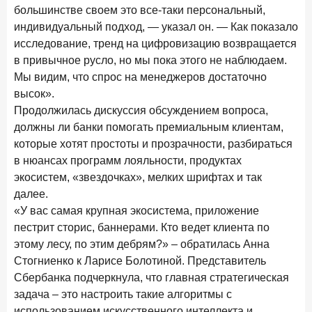
большинстве своем это все-таки персональный,
Цифра дня
индивидуальный подход, — указал он. — Как показало
Средний срок ипотечных кредитов в России
исследование, тренд на цифровизацию возвращается
24,9
-0,74
в привычное русло, но мы пока этого не наблюдаем.
год к году
Мы видим, что спрос на менеджеров достаточно
лет
высок».
Продолжилась дискуссия обсуждением вопроса,
Frank Data. Ипотека
Поделиться
должны ли банки помогать премиальным клиентам,
которые хотят простоты и прозрачности, разбираться
29 декабря 2025 года
в нюансах программ лояльности, продуктах
Четких целей в 2026-м и качественных «лошадей»!
экосистем, «звездочках», мелких шрифтах и так
25 декабря 2025 года
ИССЛЕДОВАНИЕ
далее.
Ипотека. Итоги ноября 2025 года
«У вас самая крупная экосистема, приложение
пестрит сторис, баннерами. Кто ведет клиента по
24 декабря 2025 года
этому лесу, по этим дебрям?» – обратилась Анна
Страховщики, УК, брокер-маркетплейсы: как новые
игроки меняют рынок инвестиций
Стогниенко к Ларисе Болотиной. Представитель
Сбербанка подчеркнула, что главная стратегическая
19 декабря 2025 года
ИССЛЕДОВАНИЕ
задача – это настроить такие алгоритмы с
В эпоху дуополии маркетплейсов селлеры ищут
использованием искусственного интеллекта и