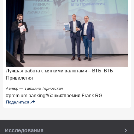
Лучшая работа с мягкими валютами – ВТБ, ВТБ
Вы
Привилегия
Ти
Автор — Татьяна Терновская
#premium banking
#банки
#премия Frank RG
Поделиться
Исследования