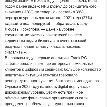
обслуживанием в 2023 году в целом выросла. Если
В борьбе за сбережения россиян банки учатся
годом ранее индекс NPS рухнул до отрицательного
понимать контекст
значения (-13%), то теперь он составил 39%,
28 мая 2026 года
ИССЛЕДОВАНИЕ
перекрыв уровень докризисного 2021 года (27%).
Доверие становится главным фактором на рынке
«Давайте поаплодируем! — обратилась к залу
Private banking
Любовь Прокопова. — Даже на уровне
среднестатистических показателей по всем
25 мая 2026 года
ИССЛЕДОВАНИЕ
сервисным видам бизнеса это очень высокий
Ипотека в России: итоги апреля 2026 года в цифрах
результат. Клиенты намучились и, наконец,
счастливы».
13 мая 2026 года
ИССЛЕДОВАНИЕ
В прошлом году впервые аналитики Frank RG
«Ни один зарубежный private банк не может
сравниться с российским»
зафиксировали снижение интереса премиальных
клиентов к цифровым сервисам: большое количество
6 мая 2026 года
ИССЛЕДОВАНИЕ
нештатных ситуаций все-таки требовало
По итогам апреля 2026 года объем выдач кредитов
непосредственного участия банковских менеджеров.
составил 968 млрд руб.
Однако в 2023 году важность digital вернулась к
докризисному уровню. Этому есть логичное
29 апреля 2026 года
ИССЛЕДОВАНИЕ
объяснение: финансовые организации смогли
Конкуренция на рынке инвестиционно-страховых
продуктов усиливается
преодолеть проблемы с доступностью своих