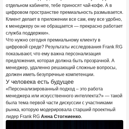
15 апреля 2026 года
ИССЛЕДОВАНИЕ
отдельном кабинете, тебе приносят чай-кофе. А в
Рынок подписок 2026: от гонки за объёмами к битве за
цифровом пространстве премиальность размывается.
привычку
Клиент делает в приложении все сам, ему все удобно,
к менеджеру он не обращается — прекрасно работает
15 апреля 2026 года
ИССЛЕДОВАНИЕ
служба поддержки».
Маркетинговые акции брокеров: обзор механик и
Что нужно сегодня премиальному клиенту в
трендов
цифровой среде? Результаты исследования Frank RG
10 апреля 2026 года
ИССЛЕДОВАНИЕ
показывают, что ему важна персонализация
ДНК современного ипотечного клиента
предложения, которая должна быть прозрачной. А
менеджер, удаленно решающий сложные вопросы,
7 апреля 2026 года
ИССЛЕДОВАНИЕ
должен иметь безупречные компетенции.
По итогам марта 2026 года объем выдач кредитов
У человека есть будущее
составил 925,7 млрд руб.
«Персонализированный подход – это работа
26 марта 2026 года
менеджера или искусственного интеллекта?» — такой
ИССЛЕДОВАНИЕ
была тема первой части дискуссии с участниками
Не экосистемой единой: как пользователи
распределяют подписки
рынка, которую модерировала старший проектный
лидер Frank RG
Анна Стогниенко
.
25 марта 2026 года
ИССЛЕДОВАНИЕ
Ипотека. Итоги работы крупнейших ипотечных банков