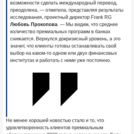
возможности сделать международный перевод,
Рассылка Frank RG
преодолена, — отметила, представляя результаты
Итоги недели, наша трактовка основных событий
исследования, проектный директор Frank RG
на банковском рынке
Любовь Прокопова
. — Мы видим, что среднее
количество премиальных программ в банках
снижается. Вернулся докризисный уровень, а это
значит, что клиенты готовы останавливать свой
выбор на каком-то одном или двух финансовых
ПОДПИСАТЬСЯ
институтах и работать с ними уже постоянно.
Я согласен с условиями
обработки данных
8 июня 2026 года
ИССЛЕДОВАНИЕ
По итогам мая 2026 года объем выдач кредитов
составил 993,8 млрд руб.
4 июня 2026 года
ИССЛЕДОВАНИЕ
Синергия интеллектов: будущее контакт-центров в
Не менее хорошей новостью стало и то, что
партнерстве человека и технологий
удовлетворенность клиентов премиальным
1 июня 2026 года