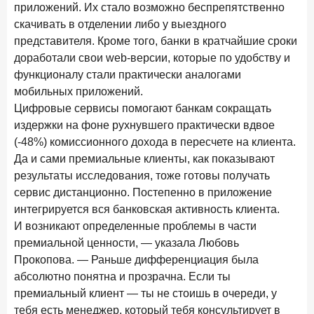
приложений. Их стало возможно беспрепятственно
28 апреля 2026 года
ИССЛЕДОВАНИЕ
скачивать в отделении либо у выездного
Привязанность побеждает ставку? Как выбирают банк
представителя. Кроме того, банки в кратчайшие сроки
для сбережений в 2026 году
доработали свои web-версии, которые по удобству и
функционалу стали практически аналогами
27 апреля 2026 года
ИССЛЕДОВАНИЕ
мобильных приложений.
Банки скорректировали доходность вкладов после
снижения ключевой ставки до 14,5%
Цифровые сервисы помогают банкам сокращать
издержки на фоне рухнувшего практически вдвое
(-48%) комиссионного дохода в пересчете на клиента.
Цифра дня
Да и сами премиальные клиенты, как показывают
Средний срок ипотечных кредитов в России
результаты исследования, тоже готовы получать
24,9
-0,74
год к году
сервис дистанционно. Постепенно в приложение
лет
интегрируется вся банковская активность клиента.
И возникают определенные проблемы в части
Frank Data. Ипотека
Поделиться
премиальной ценности, — указала Любовь
Прокопова. — Раньше дифференциация была
24 апреля 2026 года
ИССЛЕДОВАНИЕ
абсолютно понятна и прозрачна. Если ты
Ипотека. Итоги работы крупнейших ипотечных банков
премиальный клиент — ты не стоишь в очереди, у
в марте 2026 года
тебя есть менеджер, который тебя консультирует в