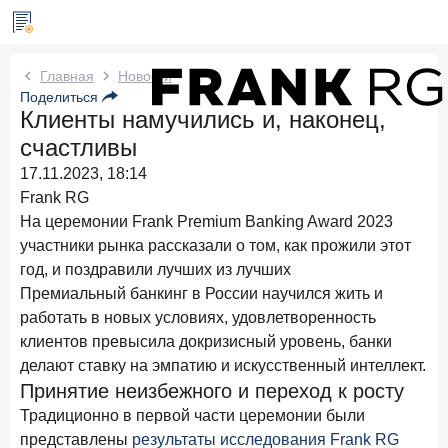
Новости Frank RG
Главная
Новости
Поделиться
Клиенты намучились и, наконец,
Два часа назад
ИССЛЕДОВАНИЕ
счастливы
По итогам июля 2026 года объем выдач кредитов
составил 1 061,9 млрд руб.
17.11.2023, 18:14
Frank RG
Два дня назад
ИССЛЕДОВАНИЕ
На церемонии Frank Premium Banking Award 2023
Клиентский путь компании МСБ при смене
участники рынка рассказали о том, как прожили этот
руководителя в банке обслуживания
год, и поздравили лучших из лучших
24 июля 2026 года
ИССЛЕДОВАНИЕ
Премиальный банкинг в России научился жить и
Ипотека в России: итоги июня 2026 года в цифрах
работать в новых условиях, удовлетворенность
клиентов превысила докризисный уровень, банки
22 июля 2026 года
ИССЛЕДОВАНИЕ
делают ставку на эмпатию и искусственный интеллект.
Выгодные тарифы на брокерское обслуживание —
Принятие неизбежного и переход к росту
существенный фактор выбора брокера
Традиционно в первой части церемонии были
15 июля 2026 года
представлены
результаты исследования Frank RG