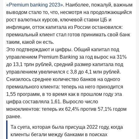
Клиенты чаще всего узнают о сберегательных
«Premium banking 2023»
. Наиболее, пожалуй, важным
продуктах из рекламы в интернете и на ТВ
выводом стало то, что, несмотря на продолжающийся
рост валютных курсов, ключевой ставки ЦБ и
9 июля 2026 года
инфляции, отток капитала из России остановился:
С ростом благосостояния клиентов-сберегателей
увеличивается и склонность к диверсификации
премиальный клиент стал готов принимать свой банк
таким, какой он есть.
7 июля 2026 года
Это подтверждают и цифры. Общий капитал под
По итогам июня 2026 года объем выдач кредитов
управлением Premium Banking за год вырос на 31%
составил 1 166,4 млрд руб.
до 13,1 трлн рублей, средний размер капитала под
3 июля 2026 года
управлением увеличился с 3,8 до 4,1 млн рублей.
«Скорость измеряется секундами». Новые стандарты
Снизилось среднее количество банков на одного
банковского контакт-центра
премиального клиента: теперь на него приходится
1,55 программ, в то время как в прошлом году эта
25 июня 2026 года
ИССЛЕДОВАНИЕ
цифра составляла 1,61. Выросло число
Ипотека в России: итоги мая 2026 года в цифрах
моноклиентов: теперь их 62,4% против 57,1% годом
22 июня 2026 года
ранее.
«Честность — индустриальный стандарт»: как банки
Та суета, которая была присуща 2022 году, когда
завоевывают лояльность private-клиентов
клиенты бегали между банками в поисках