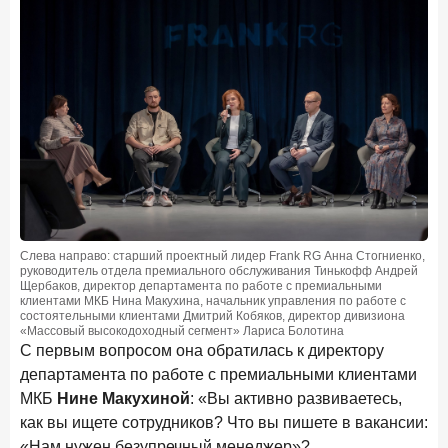
в феврале 2026 года
18 марта 2026 года
ИССЛЕДОВАНИЕ
Банки начали снижать ставки по вкладам еще до
решения ЦБ
16 марта 2026 года
Frank RG объявила победителей кейс-чемпионата
2026 года
12 марта 2026 года
ИССЛЕДОВАНИЕ
Банки ускорили работу с претензиями
Слева направо: старший проектный лидер Frank RG Анна Стогниенко,
руководитель отдела премиального обслуживания Тинькофф Андрей
Щербаков, директор департамента по работе с премиальными
Рассылка Frank RG
клиентами МКБ Нина Макухина, начальник управления по работе с
состоятельными клиентами Дмитрий Кобяков, директор дивизиона
Итоги недели, наша трактовка основных событий
«Массовый высокодоходный сегмент» Лариса Болотина
на банковском рынке
С первым вопросом она обратилась к директору
департамента по работе с премиальными клиентами
МКБ
Нине Макухиной
: «Вы активно развиваетесь,
как вы ищете сотрудников? Что вы пишете в вакансии:
«Нам нужен безупречный менеджер»?