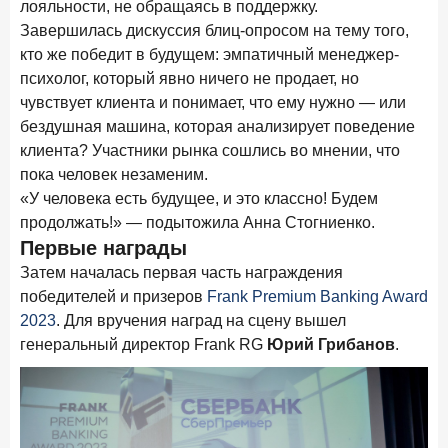
лояльности, не обращаясь в поддержку.
24 ноября 2025 года
ИССЛЕДОВАНИЕ
Завершилась дискуссия блиц-опросом на тему того,
Ипотека. Итоги октября 2025 года
кто же победит в будущем: эмпатичный менеджер-
психолог, который явно ничего не продает, но
Рассылка Frank RG
чувствует клиента и понимает, что ему нужно — или
Итоги недели, наша трактовка основных событий
бездушная машина, которая анализирует поведение
на банковском рынке
клиента? Участники рынка сошлись во мнении, что
пока человек незаменим.
«У человека есть будущее, и это классно! Будем
продолжать!» — подытожила Анна Стогниенко.
Первые награды
ПОДПИСАТЬСЯ
Затем началась первая часть награждения
Я согласен с условиями
обработки данных
победителей и призеров
Frank Premium Banking Award
2023
. Для вручения наград на сцену вышел
генеральный директор Frank RG
Юрий Грибанов
.