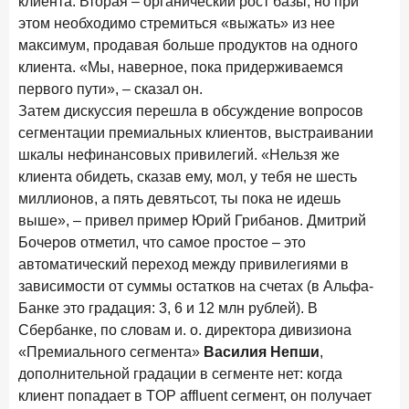
клиента. Вторая – органический рост базы, но при
этом необходимо стремиться «выжать» из нее
максимум, продавая больше продуктов на одного
клиента. «Мы, наверное, пока придерживаемся
первого пути», – сказал он.
Затем дискуссия перешла в обсуждение вопросов
сегментации премиальных клиентов, выстраивании
шкалы нефинансовых привилегий. «Нельзя же
клиента обидеть, сказав ему, мол, у тебя не шесть
миллионов, а пять девятьсот, ты пока не идешь
выше», – привел пример Юрий Грибанов. Дмитрий
Бочеров отметил, что самое простое – это
автоматический переход между привилегиями в
зависимости от суммы остатков на счетах (в Альфа-
Банке это градация: 3, 6 и 12 млн рублей). В
Сбербанке, по словам и. о. директора дивизиона
«Премиального сегмента»
Василия Непши
,
дополнительной градации в сегменте нет: когда
клиент попадает в TOP affluent сегмент, он получает