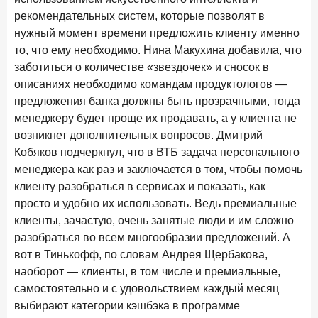
новые финансовые решения
рекомендательных систем, которые позволят в
18 декабря 2025 года
нужный момент времени предложить клиенту именно
Ипотека 2025–2026: стресс‑тест высокими ставками и
то, что ему необходимо. Нина Макухина добавила, что
прогнозы на восстановление
заботиться о количестве «звездочек» и сносок в
описаниях необходимо командам продуктологов —
8 декабря 2025 года
ИССЛЕДОВАНИЕ
предложения банка должны быть прозрачными, тогда
По итогам ноября 2025 года объем выдач кредитов
менеджеру будет проще их продавать, а у клиента не
составил 1 027 млрд руб.
возникнет дополнительных вопросов. Дмитрий
5 декабря 2025 года
Кобяков подчеркнул, что в ВТБ задача персонального
Эмоции, эксклюзив и вовлечение: новая формула
менеджера как раз и заключается в том, чтобы помочь
банковской лояльности
клиенту разобраться в сервисах и показать, как
просто и удобно их использовать. Ведь премиальные
3 декабря 2025 года
ИССЛЕДОВАНИЕ
клиенты, зачастую, очень занятые люди и им сложно
Почему опытные инвесторы в России чувствуют себя
разобраться во всем многообразии предложений. А
начинающими?
вот в Тинькофф, по словам Андрея Щербакова,
25 ноября 2025 года
ИССЛЕДОВАНИЕ
наоборот — клиенты, в том числе и премиальные,
Клиент стал партнером: как трансформируется рынок
самостоятельно и с удовольствием каждый месяц
инвестиций
выбирают категории кэшбэка в программе