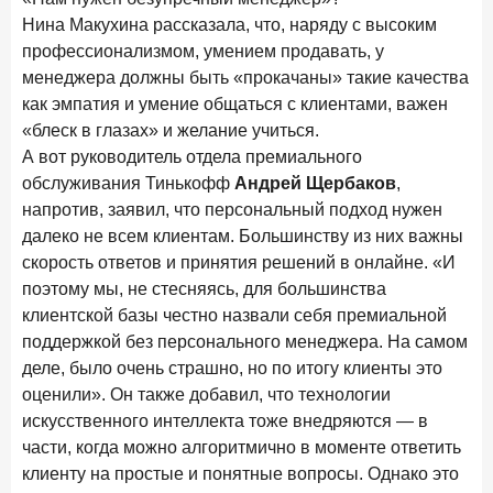
ПОДПИСАТЬСЯ
Нина Макухина рассказала, что, наряду с высоким
Я согласен с условиями
обработки данных
профессионализмом, умением продавать, у
менеджера должны быть «прокачаны» такие качества
как эмпатия и умение общаться с клиентами, важен
10 марта 2026 года
ИССЛЕДОВАНИЕ
«блеск в глазах» и желание учиться.
Куда уходят деньги? Frank RG исследует рынок
А вот руководитель отдела премиального
вкладов
обслуживания Тинькофф
Андрей Щербаков
,
6 марта 2026 года
напротив, заявил, что персональный подход нужен
По итогам февраля 2026 года объем выдач кредитов
далеко не всем клиентам. Большинству из них важны
составил 748,4 млрд руб.
скорость ответов и принятия решений в онлайне. «И
поэтому мы, не стесняясь, для большинства
25 февраля 2026 года
ИССЛЕДОВАНИЕ
клиентской базы честно назвали себя премиальной
Ипотека. Итоги работы крупнейших ипотечных банков
поддержкой без персонального менеджера. На самом
в январе 2026 года
деле, было очень страшно, но по итогу клиенты это
18 февраля 2026 года
ИССЛЕДОВАНИЕ
оценили». Он также добавил, что технологии
Не по цене, а по ценности: как россияне выбирали
искусственного интеллекта тоже внедряются — в
подписки в 2025 году?
части, когда можно алгоритмично в моменте ответить
клиенту на простые и понятные вопросы. Однако это
17 февраля 2026 года
ИССЛЕДОВАНИЕ