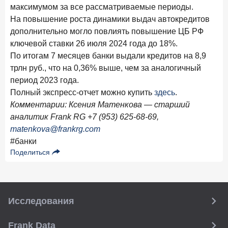
максимумом за все рассматриваемые периоды.
28 апреля 2026 года
ИССЛЕДОВАНИЕ
На повышение роста динамики выдач автокредитов
Привязанность побеждает ставку? Как выбирают банк
дополнительно могло повлиять повышение ЦБ РФ
для сбережений в 2026 году
ключевой ставки 26 июля 2024 года до 18%.
27 апреля 2026 года
По итогам 7 месяцев банки выдали кредитов на 8,9
ИССЛЕДОВАНИЕ
трлн руб., что на 0,36% выше, чем за аналогичный
Банки скорректировали доходность вкладов после
снижения ключевой ставки до 14,5%
период 2023 года.
Полный экспресс-отчет можно купить
здесь
.
Комментарии: Ксения Матенкова — старший
Цифра дня
Средний срок ипотеки на вторичном рынке
аналитик Frank RG +7 (953) 625-68-69,
matenkova@frankrg.com
23,3
-0,76
год к году
#банки
лет
Поделиться
Frank Data. Ипотека
Поделиться
24 апреля 2026 года
ИССЛЕДОВАНИЕ
Исследования
Ипотека. Итоги работы крупнейших ипотечных банков
в марте 2026 года
Frank Data