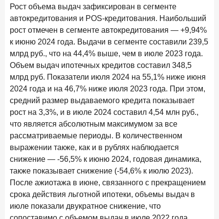
Клиенты чаще всего узнают о сберегательных
Рост объема выдач зафиксирован в сегменте
продуктах из рекламы в интернете и на ТВ
автокредитования и POS-кредитования. Наибольший
рост отмечен в сегменте автокредитования — +9,94%
9 июля 2026 года
к июню 2024 года. Выдачи в сегменте составили 239,5
С ростом благосостояния клиентов-сберегателей
млрд руб., что на 44,4% выше, чем в июле 2023 года.
увеличивается и склонность к диверсификации
Объем выдач ипотечных кредитов составил 348,5
7 июля 2026 года
млрд руб. Показатели июля 2024 на 55,1% ниже июня
По итогам июня 2026 года объем выдач кредитов
2024 года и на 46,7% ниже июля 2023 года. При этом,
составил 1 166,4 млрд руб.
средний размер выдаваемого кредита показывает
3 июля 2026 года
рост на 3,3%, и в июле 2024 составил 4,54 млн руб.,
«Скорость измеряется секундами». Новые стандарты
что является абсолютным максимумом за все
банковского контакт-центра
рассматриваемые периоды. В количественном
выражении также, как и в рублях наблюдается
25 июня 2026 года
ИССЛЕДОВАНИЕ
снижение — -56,5% к июню 2024, годовая динамика,
Ипотека в России: итоги мая 2026 года в цифрах
также показывает снижение (-54,6% к июлю 2023).
22 июня 2026 года
После ажиотажа в июне, связанного с прекращением
«Честность — индустриальный стандарт»: как банки
срока действия льготной ипотеки, объемы выдач в
завоевывают лояльность private-клиентов
июле показали двукратное снижение, что
сопоставимо с объемом выдач в июле 2022 года.