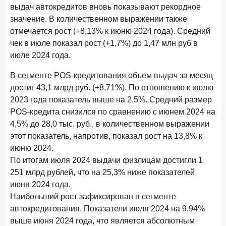
выдач автокредитов вновь показывают рекордное
В борьбе за сбережения россиян банки учатся
понимать контекст
значение. В количественном выражении также
отмечается рост (+8,13% к июню 2024 года). Средний
28 мая 2026 года
ИССЛЕДОВАНИЕ
чек в июле показал рост (+1,7%) до 1,47 млн руб в
Доверие становится главным фактором на рынке
июле 2024 года.
Private banking
В сегменте POS-кредитования объем выдач за месяц
25 мая 2026 года
ИССЛЕДОВАНИЕ
достиг 43,1 млрд руб. (+8,71%). По отношению к июлю
Ипотека в России: итоги апреля 2026 года в цифрах
2023 года показатель выше на 2,5%. Средний размер
13 мая 2026 года
POS-кредита снизился по сравнению с июнем 2024 на
ИССЛЕДОВАНИЕ
4,5% до 28,0 тыс. руб., в количественном выражении
«Ни один зарубежный private банк не может
сравниться с российским»
этот показатель, напротив, показал рост на 13,8% к
июню 2024.
6 мая 2026 года
ИССЛЕДОВАНИЕ
По итогам июля 2024 выдачи физлицам достигли 1
По итогам апреля 2026 года объем выдач кредитов
251 млрд рублей, что на 25,3% ниже показателей
составил 968 млрд руб.
июня 2024 года.
29 апреля 2026 года
Наибольший рост зафиксирован в сегменте
ИССЛЕДОВАНИЕ
автокредитования. Показатели июля 2024 на 9,94%
Конкуренция на рынке инвестиционно-страховых
продуктов усиливается
выше июня 2024 года, что является абсолютным