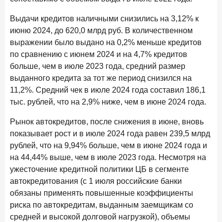
Рассылка Frank RG
Выдачи кредитов наличными снизились на 3,12% к
Итоги недели, наша трактовка основных событий
июню 2024, до 620,0 млрд руб. В количественном
на банковском рынке
выражении было выдано на 0,2% меньше кредитов
по сравнению с июнем 2024 и на 4,7% кредитов
больше, чем в июле 2023 года, средний размер
выданного кредита за тот же период снизился на
ПОДПИСАТЬСЯ
11,2%. Средний чек в июле 2024 года составил 186,1
тыс. рублей, что на 2,9% ниже, чем в июне 2024 года.
Я согласен с условиями
обработки данных
Рынок автокредитов, после снижения в июне, вновь
показывает рост и в июле 2024 года равен 239,5 млрд
8 июня 2026 года
ИССЛЕДОВАНИЕ
рублей, что на 9,94% больше, чем в июне 2024 года и
По итогам мая 2026 года объем выдач кредитов
на 44,44% выше, чем в июле 2023 года. Несмотря на
составил 993,8 млрд руб.
ужесточение кредитной политики ЦБ в сегменте
4 июня 2026 года
ИССЛЕДОВАНИЕ
автокредитования (с 1 июля российские банки
Синергия интеллектов: будущее контакт-центров в
обязаны применять повышенные коэффициенты
партнерстве человека и технологий
риска по автокредитам, выданным заемщикам со
средней и высокой долговой нагрузкой), объемы
1 июня 2026 года