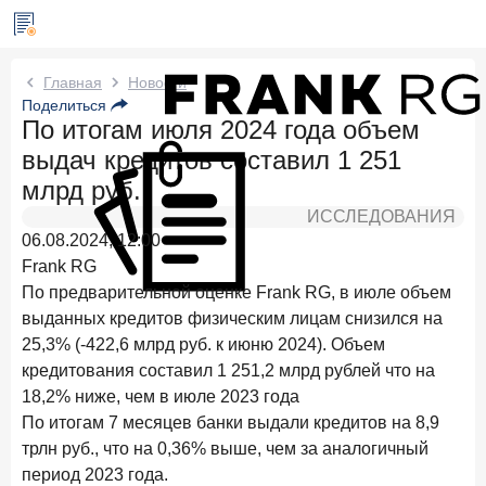
Новости Frank RG
Главная
Новости
Поделиться
По итогам июля 2024 года объем
Два дня назад
ИССЛЕДОВАНИЕ
выдач кредитов составил 1 251
По итогам июля 2026 года объем выдач кредитов
составил 1 061,9 млрд руб.
млрд руб.
ИССЛЕДОВАНИЯ
4 августа 2026 года
ИССЛЕДОВАНИЕ
06.08.2024, 12:00
Клиентский путь компании МСБ при смене
Frank RG
руководителя в банке обслуживания
По предварительной оценке Frank RG, в июле объем
24 июля 2026 года
ИССЛЕДОВАНИЕ
выданных кредитов физическим лицам снизился на
Ипотека в России: итоги июня 2026 года в цифрах
25,3% (-422,6 млрд руб. к июню 2024). Объем
кредитования составил 1 251,2 млрд рублей что на
22 июля 2026 года
ИССЛЕДОВАНИЕ
18,2% ниже, чем в июле 2023 года
Выгодные тарифы на брокерское обслуживание —
По итогам 7 месяцев банки выдали кредитов на 8,9
существенный фактор выбора брокера
трлн руб., что на 0,36% выше, чем за аналогичный
15 июля 2026 года
период 2023 года.