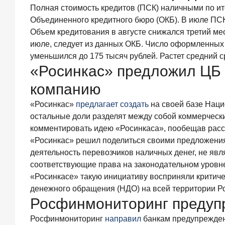
существенный
Полная стоимость кредитов (ПСК) наличными по ит
фактор
Объединенного кредитного бюро (ОКБ). В июле ПСК 
выбора
Объем кредитования в августе снижался третий мес
брокера
июле, следует из данных ОКБ. Число оформленных з
15
уменьшился до 175 тысяч рублей. Растет средний ср
июля
«Росинкас» предложил ЦБ 
2026
года
компанию
Клиенты
чаще
«Росинкас»
предлагает создать
на своей базе Наци
всего
остальные доли разделят между собой коммерчески
узнают
комментировать идею «Росинкаса», пообещав расс
о сберегательных
продуктах
«Росинкас» решил поделиться своими предложениям
из
деятельность перевозчиков наличных денег, не я
рекламы
соответствующие права на законодательном уровне
в интернете
«Росинкасе» такую инициативу восприняли критиче
и
денежного обращения (НДО) на всей территории Р
на
Росфинмониторинг предупр
ТВ
9
Росфинмониторинг
направил
банкам предупрежден
июля