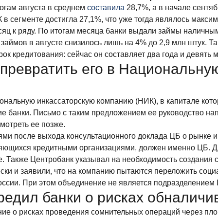
огам августа в среднем
составила
28,7%, а в начале сентяб
в сегменте достигла 27,1%, что уже тогда являлось максим
яц к ряду. По итогам месяца банки выдали займы наличным
аймов в августе снизилось лишь на 4% до 2,9 млн штук. Та
ок кредитования: сейчас он составляет два года и девять 
превратить его в Национальну
ональную инкассаторскую компанию (НИК), в капитале кото
е банки. Письмо с таким предложением ее руководство нап
мотреть ее позже.
и после выхода консультационного доклада ЦБ о рынке инк
вляющихся кредитными организациями, должен именно ЦБ. 
. Также Центробанк указывал на необходимость создания 
ски и заявили, что на компанию пытаются переложить соц
оссии. При этом объединение не является подразделением 
едил банки о рисках обналичи
ие о рисках проведения сомнительных операций через пло