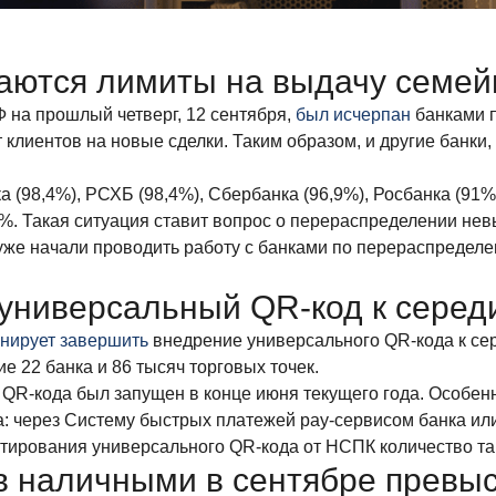
ваются лимиты на выдачу семей
 на прошлый четверг, 12 сентября,
был исчерпан
банками п
клиентов на новые сделки. Таким образом, и другие банки,
(98,4%), РСХБ (98,4%), Сбербанка (96,9%), Росбанка (91%)
%. Такая ситуация ставит вопрос о перераспределении нев
уже начали проводить работу с банками по перераспредел
универсальный QR-код к серед
нирует завершить
внедрение универсального QR-кода к сер
е 22 банка и 86 тысяч торговых точек.
R-кода был запущен в конце июня текущего года. Особенно
та: через Систему быстрых платежей pay-сервисом банка и
естирования универсального QR-кода от НСПК количество т
в наличными в сентябре превы