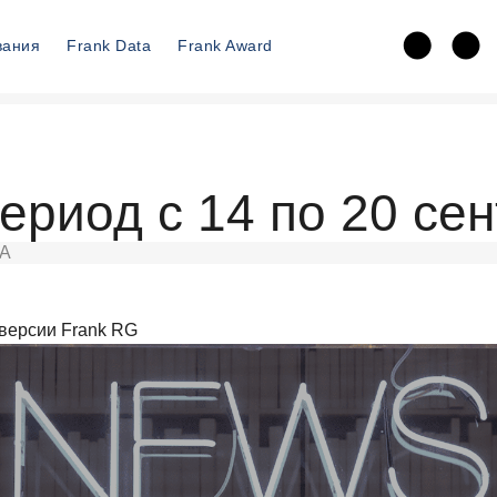
вания
Frank Data
Frank Award
ериод с 14 по 20 се
А
версии Frank RG