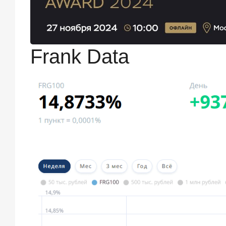
лояльность
private-
клиентов
Frank Data
Рассылка
Frank
RG
Итоги
недели,
наша
трактовка
основных
событий
на банковском
рынке