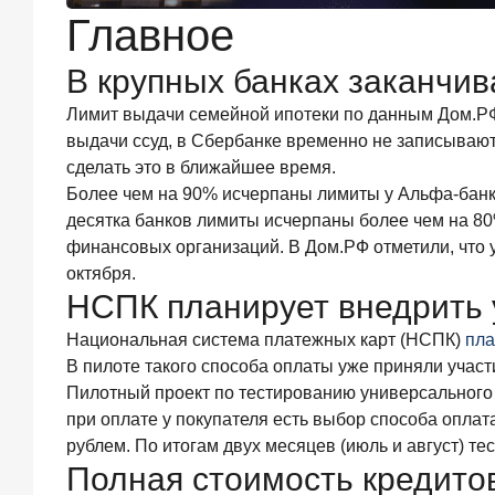
года
Главное
ИССЛЕДОВАНИЕ
Ипотека
В крупных банках заканчи
в
России:
Лимит выдачи семейной ипотеки по данным Дом.РФ
итоги
выдачи ссуд, в Сбербанке временно не записывают 
июня
сделать это в ближайшее время.
2026
Более чем на 90% исчерпаны лимиты у Альфа-банка 
года
в
десятка банков лимиты исчерпаны более чем на 80
цифрах
финансовых организаций. В Дом.РФ отметили, что 
октября.
22
июля
НСПК планирует внедрить 
2026
года
Национальная система платежных карт (НСПК)
пла
ИССЛЕДОВАНИЕ
В пилоте такого способа оплаты уже приняли участи
Выгодные
Пилотный проект по тестированию универсального Q
тарифы
при оплате у покупателя есть выбор способа опла
на
брокерское
рублем. По итогам двух месяцев (июль и август) т
обслуживание
Полная стоимость кредито
—