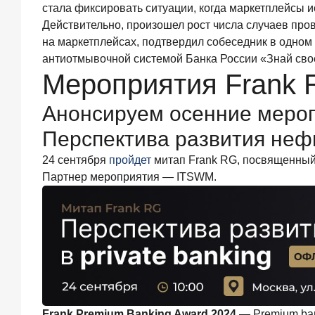
стала фиксировать ситуации, когда маркетплейсы 
2026
года
Действительно, произошел рост числа случаев пр
С
на маркетплейсах, подтвердил собеседник в одном 
ростом
антиотмывочной системой Банка России «Знай свое
благосостояния
Мероприятия Frank
клиентов-
сберегателей
Анонсируем осенние мероп
увеличивается
и
Перспектива развития нефи
склонность
к
24 сентября
пройдет
митап Frank RG, посвященный 
диверсификации
Партнер мероприятия — ITSWM.
7
июля
2026
года
По
итогам
июня
2026
года
объем
Frank Premium Banking Award 2024
— Premium ban