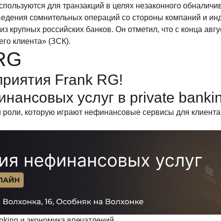
используются для транзакций в целях незаконного обналичи
оведения сомнительных операций со стороны компаний и и
из крупных российских банков. Он отметил, что с конца авг
го клиента» (ЗСК).
 RG
риятия Frank RG!
нансовых услуг в private banki
роли, которую играют нефинансовые сервисы для клиента pr
king и экономика впечатлений.