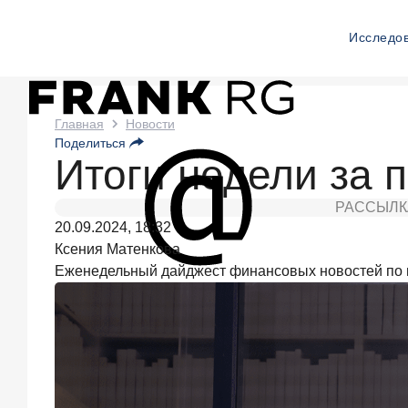
Исследо
Новости
Главная
Новости
Поделиться
Frank
Итоги недели за п
RG
РАССЫЛК
Сегодня
20.09.2024, 18:32
в 11:00
Ксения Матенкова
ИССЛЕДОВАНИЕ
Еженедельный дайджест финансовых новостей по 
По
итогам
июля
2026
года
объем
выдач
кредитов