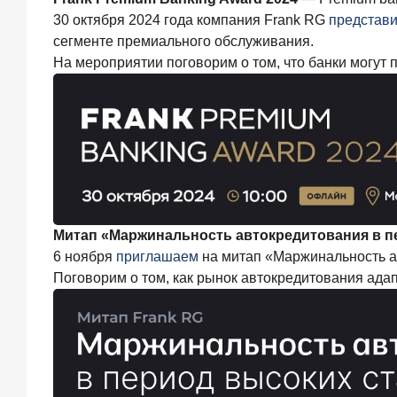
выдач
30 октября 2024 года компания Frank RG
представи
кредитов
сегменте премиального обслуживания.
составил
1
На мероприятии поговорим о том, что банки могут п
166,4
млрд
руб.
3
июля
2026
года
«Скорость
измеряется
Митап «Маржинальность автокредитования в п
секундами».
6 ноября
приглашаем
на митап «Маржинальность ав
Новые
стандарты
Поговорим о том, как рынок автокредитования ада
банковского
контакт-
центра
25
июня
2026