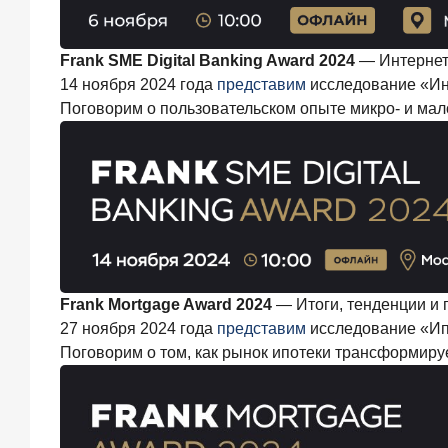
года
ИССЛЕДОВАНИЕ
Ипотека
Frank SME Digital Banking Award 2024
— Интернет-
в
14 ноября 2024 года
представим
исследование «Инт
России:
Поговорим о пользовательском опыте микро- и мало
итоги
мая
2026
года
в
цифрах
22
июня
2026
года
Frank Mortgage Award 2024
— Итоги, тенденции и 
«Честность
27 ноября 2024 года
представим
исследование «Ипо
—
Поговорим о том, как рынок ипотеки трансформир
индустриальный
стандарт»:
как
банки
завоевывают