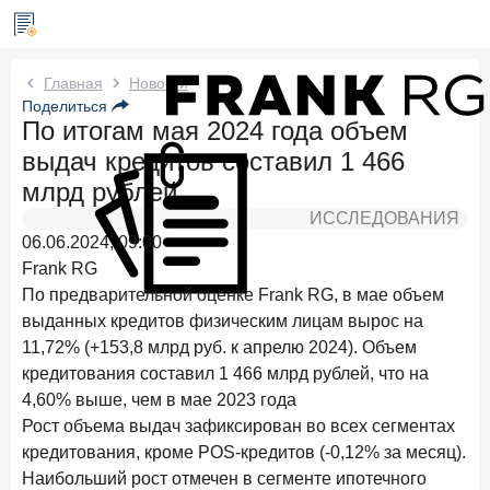
Новости Frank RG
Главная
Новости
Поделиться
По итогам мая 2024 года объем
Два дня назад
ИССЛЕДОВАНИЕ
выдач кредитов составил 1 466
По итогам июля 2026 года объем выдач кредитов
составил 1 061,9 млрд руб.
млрд рублей
ИССЛЕДОВАНИЯ
4 августа 2026 года
ИССЛЕДОВАНИЕ
06.06.2024, 09:00
Клиентский путь компании МСБ при смене
Frank RG
руководителя в банке обслуживания
По предварительной оценке Frank RG, в мае объем
24 июля 2026 года
ИССЛЕДОВАНИЕ
выданных кредитов физическим лицам вырос на
Ипотека в России: итоги июня 2026 года в цифрах
11,72% (+153,8 млрд руб. к апрелю 2024). Объем
кредитования составил 1 466 млрд рублей, что на
22 июля 2026 года
ИССЛЕДОВАНИЕ
4,60% выше, чем в мае 2023 года
Выгодные тарифы на брокерское обслуживание —
Рост объема выдач зафиксирован во всех сегментах
существенный фактор выбора брокера
кредитования, кроме POS-кредитов (-0,12% за месяц).
15 июля 2026 года
Наибольший рост отмечен в сегменте ипотечного