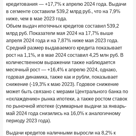
Клиенты чаще всего узнают о сберегательных
кредитования — +17,7% к апрелю 2024 года. Выдачи
продуктах из рекламы в интернете и на ТВ
в сегменте составили 539,2 млрд руб., что на 7,9%
ниже, чем в мае 2023 года.
9 июля 2026 года
Объем выдач ипотечных кредитов составил 539,2
С ростом благосостояния клиентов-сберегателей
млрд руб. Показатели мая 2024 на 17,7% выше
увеличивается и склонность к диверсификации
апреля 2024 года и на 7,87% ниже мая 2023 года.
7 июля 2026 года
Средний размер выдаваемого кредита показывает
По итогам июня 2026 года объем выдач кредитов
рост на 1,1%, и в мае 2024 составил 4,25 млн руб. В
составил 1 166,4 млрд руб.
количественном выражении также наблюдается
3 июля 2026 года
месячный рост — +16,4% к апрелю 2024, однако,
«Скорость измеряется секундами». Новые стандарты
годовая динамика, также как и рубли, показывает
банковского контакт-центра
снижение (-19,3% к маю 2023). Годовое снижение
может быть связано с мерами Центрального банка по
25 июня 2026 года
ИССЛЕДОВАНИЕ
«охлаждению» рынка ипотеки, а также ростом ставок
Ипотека в России: итоги мая 2026 года в цифрах
по рыночной ипотеке (суммарные выдачи за январь-
22 июня 2026 года
май 2024 года снизились на 16,0% к аналогичному
«Честность — индустриальный стандарт»: как банки
периоду 2023 года).
завоевывают лояльность private-клиентов
Выдачи кредитов наличными выросли на 8,2% к