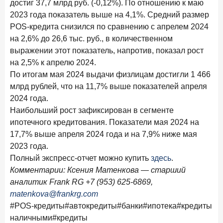
достиг 37,7 млрд руб. (-0,12%). По отношению к маю
В борьбе за сбережения россиян банки учатся
2023 года показатель выше на 4,1%. Средний размер
понимать контекст
POS-кредита снизился по сравнению с апрелем 2024
28 мая 2026 года
ИССЛЕДОВАНИЕ
на 2,6% до 26,6 тыс. руб., в количественном
Доверие становится главным фактором на рынке
выражении этот показатель, напротив, показал рост
Private banking
на 2,5% к апрелю 2024.
По итогам мая 2024 выдачи физлицам достигли 1 466
25 мая 2026 года
ИССЛЕДОВАНИЕ
млрд рублей, что на 11,7% выше показателей апреля
Ипотека в России: итоги апреля 2026 года в цифрах
2024 года.
13 мая 2026 года
Наибольший рост зафиксирован в сегменте
ИССЛЕДОВАНИЕ
ипотечного кредитования. Показатели мая 2024 на
«Ни один зарубежный private банк не может
сравниться с российским»
17,7% выше апреля 2024 года и на 7,9% ниже мая
2023 года.
6 мая 2026 года
ИССЛЕДОВАНИЕ
Полный экспресс-отчет можно купить
здесь
.
По итогам апреля 2026 года объем выдач кредитов
Комментарии: Ксения Матенкова — старший
составил 968 млрд руб.
аналитик Frank RG +7 (953) 625-6869,
29 апреля 2026 года
matenkova@frankrg.com
ИССЛЕДОВАНИЕ
#POS-кредиты
#автокредиты
#банки
#ипотека
#кредиты
Конкуренция на рынке инвестиционно-страховых
продуктов усиливается
наличными
#кредиты