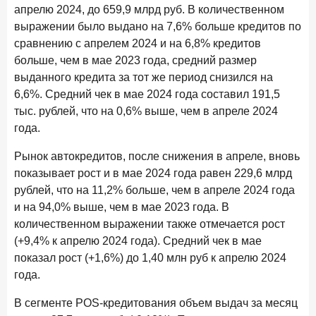
апрелю 2024, до 659,9 млрд руб. В количественном
Рассылка Frank RG
выражении было выдано на 7,6% больше кредитов по
Итоги недели, наша трактовка основных событий
сравнению с апрелем 2024 и на 6,8% кредитов
на банковском рынке
больше, чем в мае 2023 года, средний размер
выданного кредита за тот же период снизился на
6,6%. Средний чек в мае 2024 года составил 191,5
тыс. рублей, что на 0,6% выше, чем в апреле 2024
ПОДПИСАТЬСЯ
года.
Я согласен с условиями
обработки данных
Рынок автокредитов, после снижения в апреле, вновь
показывает рост и в мае 2024 года равен 229,6 млрд
рублей, что на 11,2% больше, чем в апреле 2024 года
8 июня 2026 года
ИССЛЕДОВАНИЕ
и на 94,0% выше, чем в мае 2023 года. В
По итогам мая 2026 года объем выдач кредитов
количественном выражении также отмечается рост
составил 993,8 млрд руб.
(+9,4% к апрелю 2024 года). Средний чек в мае
4 июня 2026 года
ИССЛЕДОВАНИЕ
показал рост (+1,6%) до 1,40 млн руб к апрелю 2024
Синергия интеллектов: будущее контакт-центров в
года.
партнерстве человека и технологий
В сегменте POS-кредитования объем выдач за месяц
1 июня 2026 года