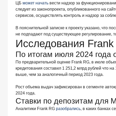
ЦБ
может начать
вести надзор за функционирование
9
июля
следует из законопроекта, опубликованного на сай
2026
сервисов, осуществлять контроль и надзор за собл
года
С
ростом
В пояснительной записке к проекту указано, что по
благосостояния
не подпадают под существующее регулирование, то
клиентов-
Исследования Frank
сберегателей
увеличивается
По итогам июля 2024 года 
и
склонность
По предварительной оценке Frank RG, в июле объ
к
кредитования составил 1 251,2 млрд рублей что на 
диверсификации
выше, чем за аналогичный период 2023 года.
7
июля
2026
Рост объема выдач зафиксирован в сегменте авто
года
2024 года.
По
Ставки по депозитам для 
итогам
июня
Аналитики Frank RG
разобрались
, в каких банках 
2026
года