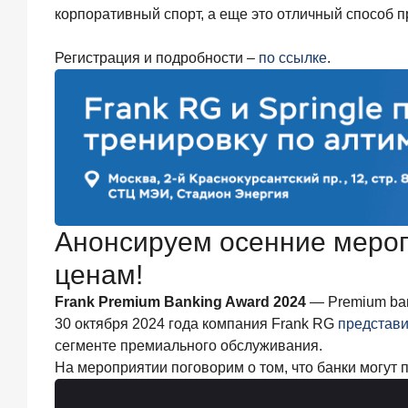
июня
корпоративный спорт, а еще это отличный способ п
2026
года
ИССЛЕДОВАНИЕ
Регистрация и подробности –
по ссылке
.
Ипотека
в
России:
итоги
мая
2026
года
в
цифрах
Анонсируем осенние мероп
22
июня
ценам!
2026
года
Frank Premium Banking Award 2024
— Premium ban
«Честность
30 октября 2024 года компания Frank RG
представи
—
сегменте премиального обслуживания.
индустриальный
На мероприятии поговорим о том, что банки могут 
стандарт»:
как
банки