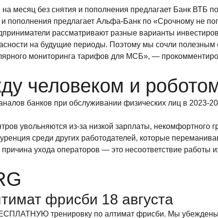
на месяц без снятия и пополнения предлагает Банк ВТБ 
я и пополнения предлагает Альфа-Банк по «Срочному не по
дприниматели рассматривают разные варианты инвестиров
асности на будущие периоды. Поэтому мы сочли полезным с
гулярного мониторинга тарифов для МСБ», — прокомментир
жду человеком и робото
аналов банков при обслуживании физических лиц в 2023-2
ентров увольняются из-за низкой зарплаты, некомфортного 
уренция среди других работодателей, которые переманиваю
ая причина ухода операторов — это несоответствие работы 
 RG
тимат фрисби 18 августа
 БЕСПЛАТНУЮ тренировку по алтимат фрисби. Мы убеждены