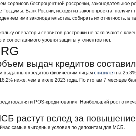
м сервисов беспроцентной рассрочки, законодательное рег
те Госдумы. Банк России, исходя из законопроекта, получи
юдением ими законодательства, собирать их отчетность, а т
скольку операторы сервисов рассрочки не заключают с клие
 и сопоставимого уровня защиты у клиентов нет.
 RG
объем выдач кредитов составил
ем выданных кредитов физическим лицам
снизился
на 25,3%
18,2% ниже, чем в июле 2023 года. По итогам 7 месяцев банк
кредитования и POS-кредитования. Наибольший рост отмеч
МСБ растут вслед за повышение
сейчас самые выгодные условия по депозитам для МСБ.