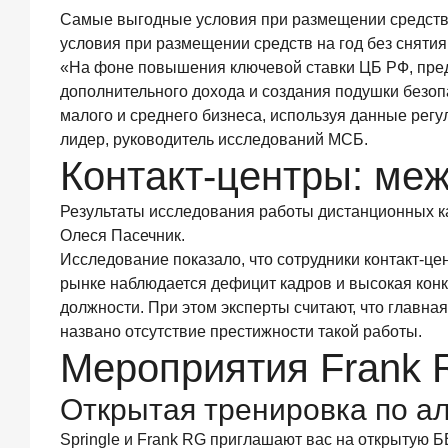
Самые выгодные условия при размещении средств 
объем
выдач
условия при размещении средств на год без сняти
кредитов
«На фоне повышения ключевой ставки ЦБ РФ, пре
составил
дополнительного дохода и создания подушки безоп
1
малого и среднего бизнеса, используя данные ре
166,4
лидер, руководитель исследований МСБ.
млрд
руб.
Контакт-центры: ме
3
июля
Результаты исследования работы дистанционных к
2026
Олеся Пасечник.
года
Исследование показало, что сотрудники контакт-ц
«Скорость
рынке наблюдается дефицит кадров и высокая конк
измеряется
секундами».
должности. При этом эксперты считают, что главн
Новые
названо отсутствие престижности такой работы.
стандарты
Мероприятия Frank
банковского
контакт-
Открытая тренировка по ал
центра
25
Springle и Frank RG приглашают вас на открытую