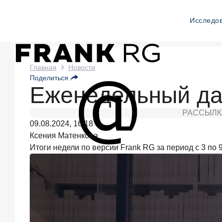
Исследо
Новости
Главная
Новости
Поделиться
Frank
Еженедельный да
RG
РАССЫЛК
Два
09.08.2024, 16:18
дня
назад
Ксения Матенкова
ИССЛЕДОВАНИЕ
Итоги недели по версии Frank RG за период с 3 по 9
По
итогам
июля
2026
года
объем
выдач