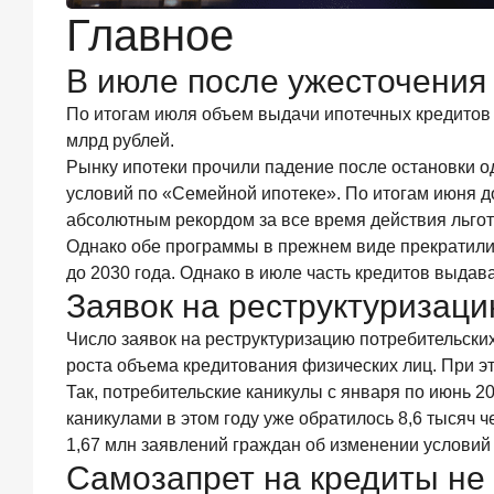
июля
Главное
2026
года
ИССЛЕДОВАНИЕ
В июле после ужесточения 
Ипотека
По итогам июля объем выдачи ипотечных кредито
в
млрд рублей.
России:
итоги
Рынку ипотеки прочили падение после остановки о
июня
условий по «Семейной ипотеке». По итогам июня 
2026
абсолютным рекордом за все время действия льгот
года
Однако обе программы в прежнем виде прекратили 
в
до 2030 года. Однако в июле часть кредитов выдав
цифрах
Заявок на реструктуризаци
22
июля
Число заявок на реструктуризацию потребительски
2026
года
роста объема кредитования физических лиц. При э
ИССЛЕДОВАНИЕ
Так, потребительские каникулы с января по июнь 2
Выгодные
каникулами в этом году уже обратилось 8,6 тысяч че
тарифы
1,67 млн заявлений граждан об изменении условий
на
Самозапрет на кредиты не
брокерское