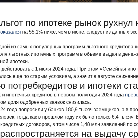
льгот по ипотеке рынок рухнул
в
оказался
на 55,1% ниже, чем в июне, следует из данных эк
дной из самых популярных программ льготного кредитован
доля льготных ипотечных программ в объеме выдач в дене
ной ипотеки.
действовать с 1 июля 2024 года. При этом «Семейная ипот
ались еще по старым условиям, а значит в августе снижени
ю потребкредитов и ипотеки ст
х и ипотечных кредитов в первом полугодии 2024 года
прев
том доля одобренных заявок снизилась.
024 года попросили у банков 180,9 тысяч заемщиков, а в пр
ловек, тогда как в прошлом году их было только 6,4 тысяч. 
 кредитных договоров, в том числе 1,48 млн заявлений по 
 распространяется на выдачу с