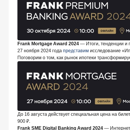
завоевывают
лояльность
private-
клиентов
Frank Mortgage Award 2024
— Итоги, тенденции и 
Рассылка
27 ноября 2024 года
представим
исследование «Ипо
Frank
Поговорим о том, как рынок ипотеки трансформир
RG
Итоги
недели,
наша
трактовка
основных
событий
на банковском
рынке
До 16 августа действует специальная цена на биле
900 ₽.
Frank SME Digital Banking Award 2024
— Интернет-