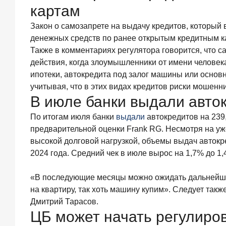
обслуживание
картам
—
существенный
Закон о самозапрете на выдачу кредитов, который в
фактор
денежных средств по ранее открытым кредитным ка
выбора
Также в комментариях регулятора говорится, что 
брокера
действия, когда злоумышленники от имени человек
15
ипотеки, автокредита под залог машины или основн
июля
2026
учитывая, что в этих видах кредитов риски мошенн
года
В июле банки выдали авто
Клиенты
чаще
По итогам июля банки
выдали
автокредитов на 239,
всего
предварительной оценки Frank RG. Несмотря на уж
узнают
высокой долговой нагрузкой, объемы выдач автокр
о сберегательных
2024 года. Средний чек в июле вырос на 1,7% до 1,
продуктах
из
рекламы
«В последующие месяцы можно ожидать дальнейшего
в интернете
на квартиру, так хоть машину купим». Следует так
и
Дмитрий Тарасов.
на
ЦБ может начать регулиров
ТВ