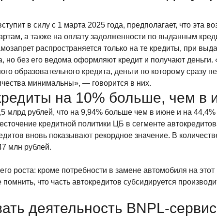
ступит в силу с 1 марта 2025 года, предполагает, что эта 
ртам, а также на оплату задолженности по выданным креди
самозапрет распространяется только на те кредиты, при в
а, но без его ведома оформляют кредит и получают деньги
ого образовательного кредита, деньги по которому сразу 
ичества минимальны», — говорится в них.
кредиты на 10% больше, чем в 
5 млрд рублей, что на 9,94% больше чем в июне и на 44,4% 
есточение кредитной политики ЦБ в сегменте автокредитов
едитов вновь показывают рекордное значение. В количест
47 млн рублей.
 роста: кроме потребности в замене автомобиля на этот р
же помнить, что часть автокредитов субсидируется произво
ать деятельность BNPL-сервисо