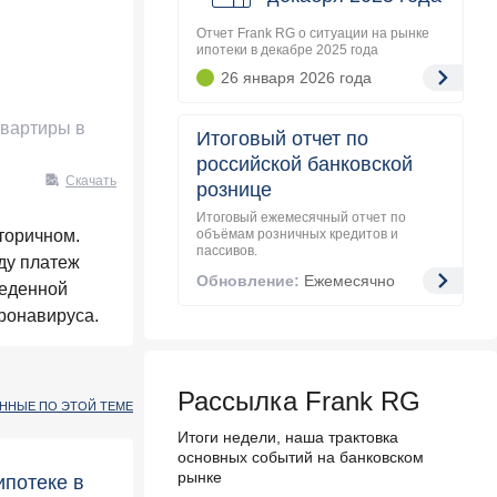
Отчет Frank RG о ситуации на рынке
ипотеки в декабре 2025 года
26 января 2026
года
квартиры в
Итоговый отчет по
российской банковской
Скачать
рознице
Итоговый ежемесячный отчет по
торичном.
объёмам розничных кредитов и
пассивов.
ду платеж
Обновление:
Ежемесячно
веденной
ронавируса.
Рассылка Frank RG
АННЫЕ ПО ЭТОЙ ТЕМЕ
Итоги недели, наша трактовка
основных событий на банковском
рынке
ипотеке в