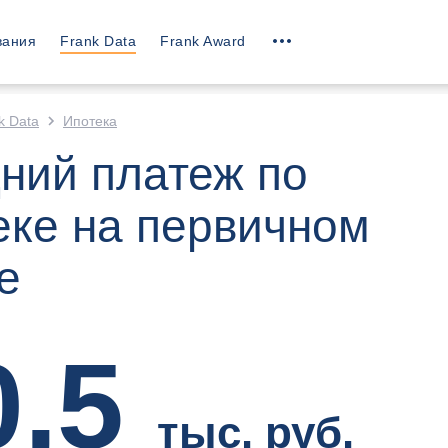
вания
Frank Data
Frank Award
k Data
Ипотека
ний платеж по
еке на первичном
е
0,5
тыс. руб.