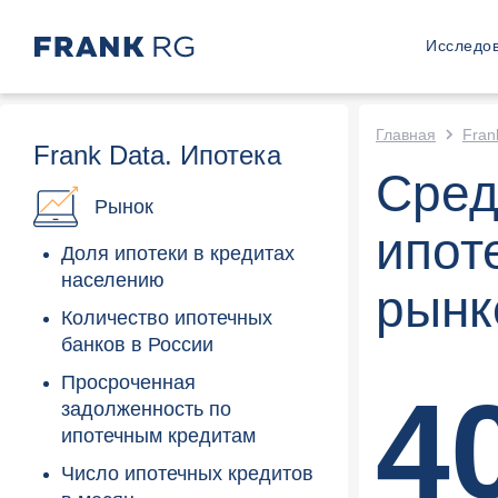
Исследо
Главная
Fran
Frank Data.
Ипотека
Сред
Рынок
ипот
Доля ипотеки в кредитах
населению
рынк
Количество ипотечных
банков в России
Просроченная
4
задолженность по
ипотечным кредитам
Число ипотечных кредитов