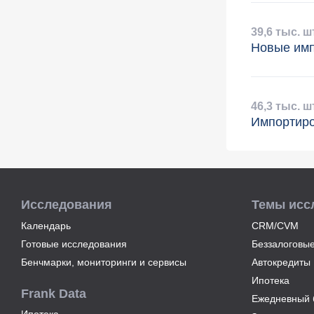
39
,
6 тыс. ш
Новые имп
46
,
3 тыс. ш
Импортиро
Исследования
Темы исс
Календарь
CRM/CVM
Готовые исследования
Беззалоговые
Бенчмарки, мониторинги и сервисы
Автокредиты
Ипотека
Frank Data
Ежедневный б