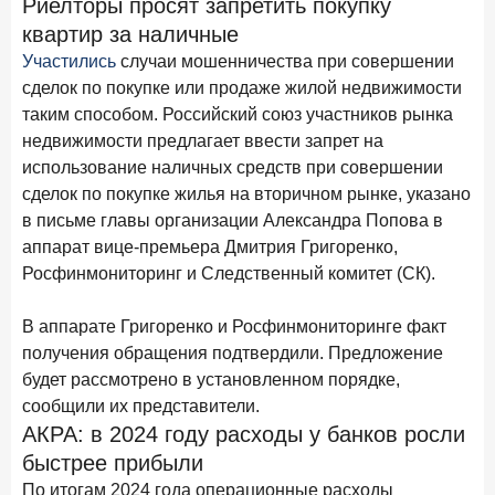
Риелторы просят запретить покупку
Рассылка Frank RG
квартир за наличные
Итоги недели, наша трактовка основных событий
Участились
случаи мошенничества при совершении
на банковском рынке
сделок по покупке или продаже жилой недвижимости
таким способом. Российский союз участников рынка
недвижимости предлагает ввести запрет на
использование наличных средств при совершении
сделок по покупке жилья на вторичном рынке, указано
ПОДПИСАТЬСЯ
в письме главы организации Александра Попова в
Я согласен с условиями
обработки данных
аппарат вице-премьера Дмитрия Григоренко,
Росфинмониторинг и Следственный комитет (СК).
8 июня 2026 года
ИССЛЕДОВАНИЕ
В аппарате Григоренко и Росфинмониторинге факт
По итогам мая 2026 года объем выдач кредитов
получения обращения подтвердили. Предложение
составил 993,8 млрд руб.
будет рассмотрено в установленном порядке,
4 июня 2026 года
ИССЛЕДОВАНИЕ
сообщили их представители.
Синергия интеллектов: будущее контакт-центров в
АКРА: в 2024 году расходы у банков росли
партнерстве человека и технологий
быстрее прибыли
1 июня 2026 года
По итогам 2024 года операционные расходы