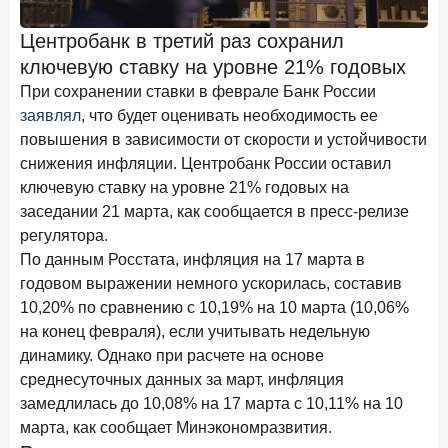
Клиенты чаще всего узнают о сберегательных
продуктах из рекламы в интернете и на ТВ
Центробанк в третий раз сохранил
ключевую ставку на уровне 21% годовых
9 июля 2026 года
С ростом благосостояния клиентов-сберегателей
При сохранении ставки в феврале Банк России
увеличивается и склонность к диверсификации
заявлял
, что будет оценивать необходимость ее
повышения в зависимости от скорости и устойчивости
7 июля 2026 года
снижения инфляции. Центробанк России оставил
По итогам июня 2026 года объем выдач кредитов
ключевую ставку на уровне 21% годовых на
составил 1 166,4 млрд руб.
заседании 21 марта, как сообщается в пресс-релизе
3 июля 2026 года
регулятора.
«Скорость измеряется секундами». Новые стандарты
По данным Росстата, инфляция на 17 марта в
банковского контакт-центра
годовом выражении немного ускорилась, составив
25 июня 2026 года
10,20% по сравнению с 10,19% на 10 марта (10,06%
ИССЛЕДОВАНИЕ
на конец февраля), если учитывать недельную
Ипотека в России: итоги мая 2026 года в цифрах
динамику. Однако при расчете на основе
22 июня 2026 года
среднесуточных данных за март, инфляция
«Честность — индустриальный стандарт»: как банки
замедлилась до 10,08% на 17 марта с 10,11% на 10
завоевывают лояльность private-клиентов
марта, как сообщает Минэкономразвития.