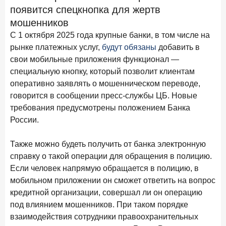
15 апреля 2026 года
появится спецкнопка для жертв
ИССЛЕДОВАНИЕ
мошенников
Рынок подписок 2026: от гонки за объёмами к битве за
привычку
С 1 октября 2025 года крупные банки, в том числе на
рынке платежных услуг,
будут обязаны
добавить в
15 апреля 2026 года
ИССЛЕДОВАНИЕ
свои мобильные приложения функционал —
Маркетинговые акции брокеров: обзор механик и
специальную кнопку, который позволит клиентам
трендов
оперативно заявлять о мошенническом переводе,
10 апреля 2026 года
ИССЛЕДОВАНИЕ
говорится в сообщении пресс-службы ЦБ. Новые
ДНК современного ипотечного клиента
требования предусмотрены положением Банка
России.
7 апреля 2026 года
ИССЛЕДОВАНИЕ
По итогам марта 2026 года объем выдач кредитов
Также можно будеть получить от банка электронную
составил 925,7 млрд руб.
справку о такой операции для обращения в полицию.
26 марта 2026 года
Если человек напрямую обращается в полицию, в
ИССЛЕДОВАНИЕ
мобильном приложении он сможет ответить на вопрос
Не экосистемой единой: как пользователи
распределяют подписки
кредитной организации, совершал ли он операцию
под влиянием мошенников. При таком порядке
25 марта 2026 года
ИССЛЕДОВАНИЕ
взаимодействия сотрудники правоохранительных
Ипотека. Итоги работы крупнейших ипотечных банков