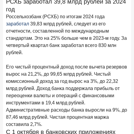
РСХБ заработал 39,8 млрд рублей за 2024
28 апреля 2026 года
ИССЛЕДОВАНИЕ
год
Привязанность побеждает ставку? Как выбирают банк
Россельхозбанк (РСХБ) по итогам 2024 года
для сбережений в 2026 году
заработал
39,83 млрд рублей, следует из его
отчетности, составленной по международным
27 апреля 2026 года
ИССЛЕДОВАНИЕ
стандартам. Это на 25% больше чем в 2023-м году. За
Банки скорректировали доходность вкладов после
четвертый квартал банк заработал всего 830 млн
снижения ключевой ставки до 14,5%
рублей.
Цифра дня
Его чистый процентный доход после вычета резервов
Средний срок ипотеки на вторичном рынке
вырос на 21,2%, до 99,65 млрд рублей. Чистый
23,3
-0,76
комиссионный доход за год вырос на 3%, до 22,32
год к году
лет
млрд рублей. Доход банка поддержала прибыль от
переоценки валюты и операций с финансовыми
Frank Data. Ипотека
Поделиться
инструментами в 19,4 млрд рублей.
Административные расходы банка выросли на 9%, до
24 апреля 2026 года
ИССЛЕДОВАНИЕ
87,46 млрд рублей. Чистая процентная маржа
Ипотека. Итоги работы крупнейших ипотечных банков
составила 2,7%.
в марте 2026 года
С 1 октября в банковских приложениях