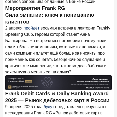
органов запрашивают данные в Банке России.
в феврале 2026 года
Мероприятия Frank RG
18 марта 2026 года
ИССЛЕДОВАНИЕ
Сила эмпатии: ключ к пониманию
Банки начали снижать ставки по вкладам еще до
клиентов
решения ЦБ
2 апреля
пройдёт
восьмая встреча в лектории Frankly
Speaking Club, героем которой станет Анна
16 марта 2026 года
Башкирова. На встрече мы поговорим почему люди
Frank RG объявила победителей кейс-чемпионата
2026 года
платят больше компаниям, которые их понимают, а
сами компании платят ещё больше за инсайты про
12 марта 2026 года
ИССЛЕДОВАНИЕ
понимание, как сочетать безоценочное слушание и
Банки ускорили работу с претензиями
критическое мышление, что такое модель бабочки и
зачем нужно менять ее на алмаз?
Рассылка Frank RG
Итоги недели, наша трактовка основных событий
на банковском рынке
Frank Debit Cards & Daily Banking Award
2025 — Рынок дебетовых карт в России
9 апреля 2025 года
будут
представлены результаты
исследования Frank RG «Рынок дебетовых карт в