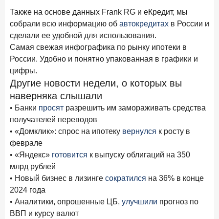
новые финансовые решения
Также на основе данных Frank RG и еКредит, мы
18 декабря 2025 года
собрали всю информацию об
автокредитах
в России и
Ипотека 2025–2026: стресс‑тест высокими ставками и
сделали ее удобной для использования.
прогнозы на восстановление
Самая свежая инфографика по рынку ипотеки в
России. Удобно и понятно упакованная в графики и
8 декабря 2025 года
ИССЛЕДОВАНИЕ
цифры.
По итогам ноября 2025 года объем выдач кредитов
Другие новости недели, о которых вы
составил 1 027 млрд руб.
наверняка слышали
5 декабря 2025 года
• Банки
просят
разрешить им замораживать средства
Эмоции, эксклюзив и вовлечение: новая формула
получателей переводов
банковской лояльности
• «Домклик»: спрос на ипотеку
вернулся
к росту в
3 декабря 2025 года
ИССЛЕДОВАНИЕ
феврале
Почему опытные инвесторы в России чувствуют себя
• «Яндекс»
готовится
к выпуску облигаций на 350
начинающими?
млрд рублей
• Новый бизнес в лизинге
сократился
на 36% в конце
25 ноября 2025 года
ИССЛЕДОВАНИЕ
2024 года
Клиент стал партнером: как трансформируется рынок
• Аналитики, опрошенные ЦБ,
улучшили
прогноз по
инвестиций
ВВП и курсу валют