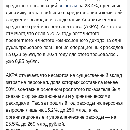
В борьбе за сбережения россиян банки учатся
кредитных организаций
выросли
на 23,4%, превысив
понимать контекст
динамику роста прибыли от кредитования и комиссий,
следует из выводов исследовании Аналитического
28 мая 2026 года
ИССЛЕДОВАНИЕ
кредитного рейтингового агентства (АКРА). Агентство
Доверие становится главным фактором на рынке
отмечает, что если в 2023 году рост чистого
Private banking
процентного и чистого комиссионного дохода на один
25 мая 2026 года
ИССЛЕДОВАНИЕ
рубль требовало повышения операционных расходов
Ипотека в России: итоги апреля 2026 года в цифрах
на 0,23 рубля, то в 2024 году для этого требовалось
уже 0,85 рубля.
13 мая 2026 года
ИССЛЕДОВАНИЕ
«Ни один зарубежный private банк не может
АКРА отмечает, что несмотря на существенный вклад
сравниться с российским»
затрат на персонал, доля которых составила менее
6 мая 2026 года
ИССЛЕДОВАНИЕ
50%, все-таки в основном рост этого показателя был
По итогам апреля 2026 года объем выдач кредитов
связан с организационными и управленческими
составил 968 млрд руб.
расходами. Так, за прошлый год расходы на персонал
выросли лишь на 15,2%, до 250 млрд, а на
29 апреля 2026 года
ИССЛЕДОВАНИЕ
организационные и управленческие расходы — на
Конкуренция на рынке инвестиционно-страховых
25,5%, до 269 млрд рублей.
продуктов усиливается