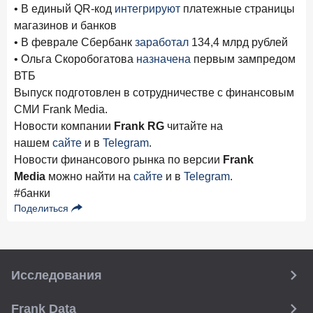
24 ноября 2025 года
ИССЛЕДОВАНИЕ
• В единый QR-код
интегрируют
платежные страницы
Ипотека. Итоги октября 2025 года
магазинов и банков
• В феврале Сбербанк
заработал
134,4 млрд рублей
• Ольга Скоробогатова
назначена
первым зампредом
Рассылка Frank RG
ВТБ
Итоги недели, наша трактовка основных событий
Выпуск подготовлен в сотрудничестве с финансовым
на банковском рынке
СМИ Frank Media.
Новости компании
Frank RG
читайте на
нашем
сайте
и в
Telegram
.
Новости финансового рынка по версии
Frank
ПОДПИСАТЬСЯ
Media
можно найти на
сайте
и в
Telegram
.
#банки
Я согласен с условиями
обработки данных
Поделиться
Исследования
Frank Data