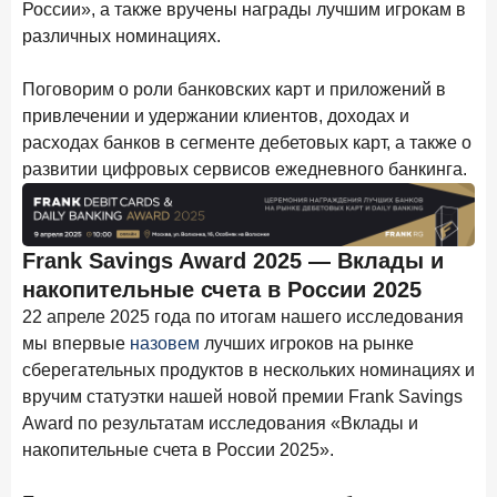
ПОДПИСАТЬСЯ
России», а также вручены награды лучшим игрокам в
различных номинациях.
Я согласен с условиями
обработки данных
Поговорим о роли банковских карт и приложений в
10 марта 2026 года
привлечении и удержании клиентов, доходах и
ИССЛЕДОВАНИЕ
расходах банков в сегменте дебетовых карт, а также о
Куда уходят деньги? Frank RG исследует рынок
вкладов
развитии цифровых сервисов ежедневного банкинга.
6 марта 2026 года
По итогам февраля 2026 года объем выдач кредитов
составил 748,4 млрд руб.
Frank Savings Award 2025
— Вклады и
накопительные счета в России 2025
25 февраля 2026 года
ИССЛЕДОВАНИЕ
22 апреле 2025 года по итогам нашего исследования
Ипотека. Итоги работы крупнейших ипотечных банков
мы впервые
назовем
лучших игроков на рынке
в январе 2026 года
сберегательных продуктов в нескольких номинациях и
18 февраля 2026 года
ИССЛЕДОВАНИЕ
вручим статуэтки нашей новой премии Frank Savings
Не по цене, а по ценности: как россияне выбирали
Award по результатам исследования «Вклады и
подписки в 2025 году?
накопительные счета в России 2025».
17 февраля 2026 года
ИССЛЕДОВАНИЕ