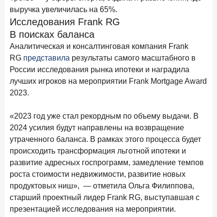
ПОДПИСАТЬСЯ
выручка увеличилась на 65%.
Исследования Frank RG
Я согласен с условиями
обработки данных
В поисках баланса
Аналитическая и консалтинговая компания Frank
10 марта 2026 года
ИССЛЕДОВАНИЕ
RG
представила
результаты самого масштабного в
Куда уходят деньги? Frank RG исследует рынок
России исследования рынка ипотеки и наградила
вкладов
лучших игроков на мероприятии Frank Mortgage Award
6 марта 2026 года
2023.
По итогам февраля 2026 года объем выдач кредитов
составил 748,4 млрд руб.
«2023 год уже стал рекордным по объему выдачи. В
2024 усилия будут направлены на возвращение
25 февраля 2026 года
ИССЛЕДОВАНИЕ
утраченного баланса. В рамках этого процесса будет
Ипотека. Итоги работы крупнейших ипотечных банков
происходить трансформация льготной ипотеки и
в январе 2026 года
развитие адресных госпрограмм, замедление темпов
18 февраля 2026 года
ИССЛЕДОВАНИЕ
роста стоимости недвижимости, развитие новых
Не по цене, а по ценности: как россияне выбирали
продуктовых ниш», — отметила Ольга Филиппова,
подписки в 2025 году?
старший проектный лидер Frank RG, выступавшая с
презентацией исследования на мероприятии.
17 февраля 2026 года
ИССЛЕДОВАНИЕ