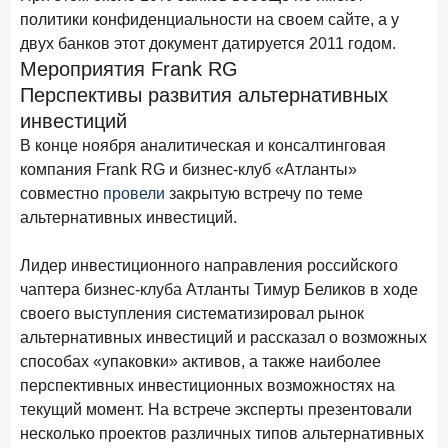
15 апреля 2026 года
ИССЛЕДОВАНИЕ
политики конфиденциальности на своем сайте, а у
Рынок подписок 2026: от гонки за объёмами к битве за
двух банков этот документ датируется 2011 годом.
привычку
Мероприятия Frank RG
Перспективы развития альтернативных
15 апреля 2026 года
ИССЛЕДОВАНИЕ
инвестиций
Маркетинговые акции брокеров: обзор механик и
В конце ноября аналитическая и консалтинговая
трендов
компания Frank RG и бизнес-клуб «Атланты»
10 апреля 2026 года
ИССЛЕДОВАНИЕ
совместно
провели
закрытую встречу по теме
ДНК современного ипотечного клиента
альтернативных инвестиций.
7 апреля 2026 года
ИССЛЕДОВАНИЕ
Лидер инвестиционного направления российского
По итогам марта 2026 года объем выдач кредитов
чаптера бизнес-клуба Атланты Тимур Беликов в ходе
составил 925,7 млрд руб.
своего выступления систематизировал рынок
26 марта 2026 года
ИССЛЕДОВАНИЕ
альтернативных инвестиций и рассказал о возможных
Не экосистемой единой: как пользователи
способах «упаковки» активов, а также наиболее
распределяют подписки
перспективных инвестиционных возможностях на
текущий момент. На встрече эксперты презентовали
25 марта 2026 года
ИССЛЕДОВАНИЕ
несколько проектов различных типов альтернативных
Ипотека. Итоги работы крупнейших ипотечных банков