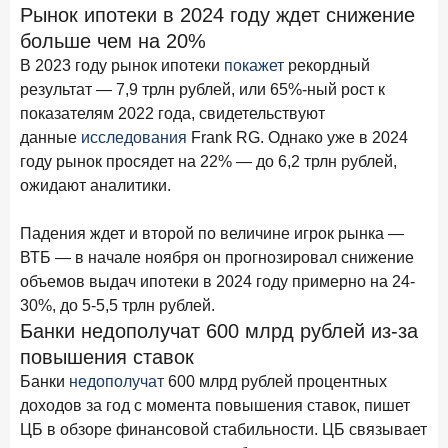
Клиенты чаще всего узнают о сберегательных
Рынок ипотеки в 2024 году ждет снижение
продуктах из рекламы в интернете и на ТВ
больше чем на 20%
В 2023 году рынок ипотеки
покажет
рекордный
9 июля 2026 года
результат — 7,9 трлн рублей, или 65%-ный рост к
С ростом благосостояния клиентов-сберегателей
увеличивается и склонность к диверсификации
показателям 2022 года, свидетельствуют
данные
исследования
Frank RG. Однако уже в 2024
7 июля 2026 года
году рынок просядет на 22% — до 6,2 трлн рублей,
По итогам июня 2026 года объем выдач кредитов
ожидают аналитики.
составил 1 166,4 млрд руб.
3 июля 2026 года
Падения ждет и второй по величине игрок рынка —
«Скорость измеряется секундами». Новые стандарты
ВТБ — в начале ноября он прогнозировал снижение
банковского контакт-центра
объемов выдач ипотеки в 2024 году примерно на 24-
30%, до 5-5,5 трлн рублей.
25 июня 2026 года
ИССЛЕДОВАНИЕ
Банки недополучат 600 млрд рублей из-за
Ипотека в России: итоги мая 2026 года в цифрах
повышения ставок
22 июня 2026 года
Банки
недополучат
600 млрд рублей процентных
«Честность — индустриальный стандарт»: как банки
доходов за год с момента повышения ставок, пишет
завоевывают лояльность private-клиентов
ЦБ в обзоре финансовой стабильности. ЦБ связывает