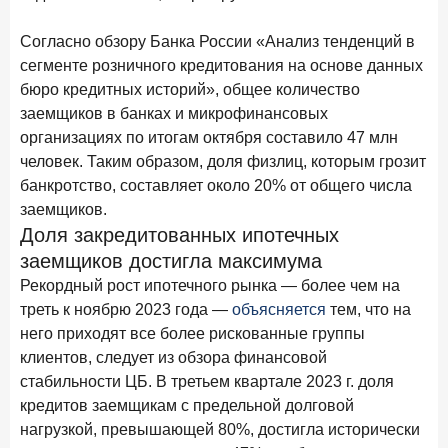
В борьбе за сбережения россиян банки учатся
понимать контекст
Согласно обзору Банка России «Анализ тенденций в
сегменте розничного кредитования на основе данных
28 мая 2026 года
ИССЛЕДОВАНИЕ
бюро кредитных историй», общее количество
Доверие становится главным фактором на рынке
заемщиков в банках и микрофинансовых
Private banking
организациях по итогам октября составило 47 млн
25 мая 2026 года
ИССЛЕДОВАНИЕ
человек. Таким образом, доля физлиц, которым грозит
Ипотека в России: итоги апреля 2026 года в цифрах
банкротство, составляет около 20% от общего числа
заемщиков.
13 мая 2026 года
ИССЛЕДОВАНИЕ
Доля закредитованных ипотечных
«Ни один зарубежный private банк не может
заемщиков достигла максимума
сравниться с российским»
Рекордный рост ипотечного рынка — более чем на
6 мая 2026 года
ИССЛЕДОВАНИЕ
треть к ноябрю 2023 года —
объясняется
тем, что на
По итогам апреля 2026 года объем выдач кредитов
него приходят все более рискованные группы
составил 968 млрд руб.
клиентов, следует из обзора финансовой
стабильности ЦБ. В третьем квартале 2023 г. доля
29 апреля 2026 года
ИССЛЕДОВАНИЕ
кредитов заемщикам с предельной долговой
Конкуренция на рынке инвестиционно-страховых
нагрузкой, превышающей 80%, достигла исторически
продуктов усиливается