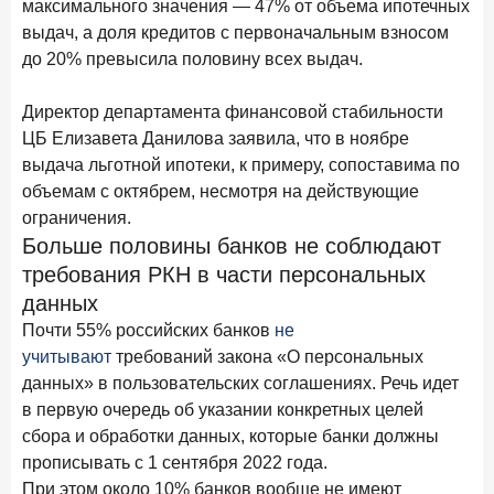
максимального значения — 47% от объема ипотечных
28 апреля 2026 года
ИССЛЕДОВАНИЕ
выдач, а доля кредитов с первоначальным взносом
Привязанность побеждает ставку? Как выбирают банк
до 20% превысила половину всех выдач.
для сбережений в 2026 году
Директор департамента финансовой стабильности
27 апреля 2026 года
ИССЛЕДОВАНИЕ
ЦБ Елизавета Данилова заявила, что в ноябре
Банки скорректировали доходность вкладов после
выдача льготной ипотеки, к примеру, сопоставима по
снижения ключевой ставки до 14,5%
объемам с октябрем, несмотря на действующие
ограничения.
Цифра дня
Больше половины банков не соблюдают
Средний срок ипотеки на первичном рынке
требования РКН в части персональных
26,8
-0,15
данных
год к году
лет
Почти 55% российских банков
не
учитывают
требований закона «О персональных
Frank Data. Ипотека
Поделиться
данных» в пользовательских соглашениях. Речь идет
в первую очередь об указании конкретных целей
24 апреля 2026 года
ИССЛЕДОВАНИЕ
сбора и обработки данных, которые банки должны
Ипотека. Итоги работы крупнейших ипотечных банков
прописывать с 1 сентября 2022 года.
в марте 2026 года
При этом около 10% банков вообще не имеют