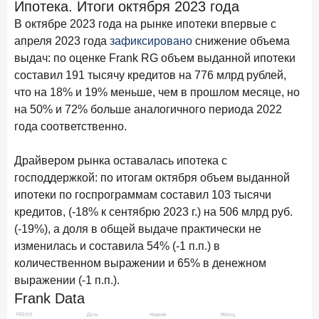
Ипотека. Итоги октября 2023 года
Бизнес на маркетплейсах: новичкам здесь больше не
место
В октябре 2023 года на рынке ипотеки впервые с
апреля 2023 года
зафиксировано
снижение объема
6 февраля 2026 года
ИССЛЕДОВАНИЕ
выдач: по оценке Frank RG объем выданной ипотеки
По итогам января 2026 года объем выдач кредитов
составил 191 тысячу кредитов на 776 млрд рублей,
составил 822,8 млрд руб.
что на 18% и 19% меньше, чем в прошлом месяце, но
на 50% и 72% больше аналогичного периода 2022
2 февраля 2026 года
ИССЛЕДОВАНИЕ
года соответственно.
Premium Banking в 2025 году: портрет клиента, тренды
и стратегии банков
Драйвером рынка оставалась ипотека с
30 января 2026 года
ИССЛЕДОВАНИЕ
господдержкой: по итогам октября объем выданной
Главные «болевые точки» бизнеса при открытии
ипотеки по госпрограммам составил 103 тысячи
расчетного счета в банках
кредитов, (-18% к сентябрю 2023 г.) на 506 млрд руб.
(-19%), а доля в общей выдаче практически не
26 января 2026 года
ИССЛЕДОВАНИЕ
изменилась и составила 54% (-1 п.п.) в
Ипотека. Итоги декабря 2025 года
количественном выражении и 65% в денежном
15 января 2026 года
ИССЛЕДОВАНИЕ
выражении (-1 п.п.).
По итогам декабря 2025 года объем выдач кредитов
Frank Data
составил 1 326,5 млрд руб.