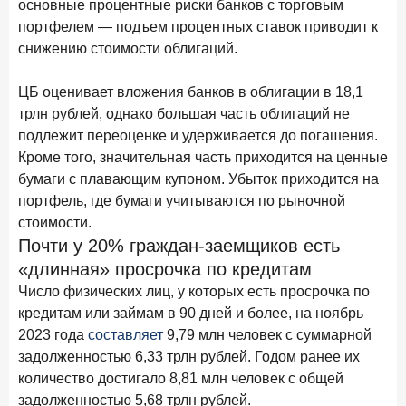
основные процентные риски банков с торговым
Рассылка Frank RG
портфелем — подъем процентных ставок приводит к
Итоги недели, наша трактовка основных событий
снижению стоимости облигаций.
на банковском рынке
ЦБ оценивает вложения банков в облигации в 18,1
трлн рублей, однако большая часть облигаций не
подлежит переоценке и удерживается до погашения.
Кроме того, значительная часть приходится на ценные
ПОДПИСАТЬСЯ
бумаги с плавающим купоном. Убыток приходится на
Я согласен с условиями
обработки данных
портфель, где бумаги учитываются по рыночной
стоимости.
Почти у 20% граждан-заемщиков есть
8 июня 2026 года
ИССЛЕДОВАНИЕ
«длинная» просрочка по кредитам
По итогам мая 2026 года объем выдач кредитов
составил 993,8 млрд руб.
Число физических лиц, у которых есть просрочка по
кредитам или займам в 90 дней и более, на ноябрь
4 июня 2026 года
ИССЛЕДОВАНИЕ
2023 года
составляет
9,79 млн человек с суммарной
Синергия интеллектов: будущее контакт-центров в
задолженностью 6,33 трлн рублей. Годом ранее их
партнерстве человека и технологий
количество достигало 8,81 млн человек с общей
1 июня 2026 года
задолженностью 5,68 трлн рублей.