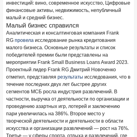
инвестиций: вино, современное искусство, Цифровые
в феврале 2026 года
финансовые активы, недвижимость, непубличный
18 марта 2026 года
ИССЛЕДОВАНИЕ
малый и средний бизнес.
Банки начали снижать ставки по вкладам еще до
Малый бизнес справился
решения ЦБ
Аналитическая и консалтинговая компания Frank
RG
провела
исследование рынка кредитования
16 марта 2026 года
малого бизнеса. Основные результаты и список
Frank RG объявила победителей кейс-чемпионата
2026 года
победителей премии были представлены на
мероприятии Frank Small Business Loans Award 2023.
12 марта 2026 года
ИССЛЕДОВАНИЕ
Проектный лидер Frank RG Дмитрий Новоченко
Банки ускорили работу с претензиями
отметил, представляя
результаты
исследования, что в
течение последних двух лет быстрее других
Рассылка Frank RG
сегментов МСБ росла индустрия развлечений. В
частности, выручка от деятельности по организации и
Итоги недели, наша трактовка основных событий
проведению азартных игр, лотерей и заключению
на банковском рынке
пари увеличилась на 386%. Второе место у
творческой деятельности и деятельности в области
искусства и организации развлечений — рост на 76%.
Третье — у сферы спорта, отдыха и развлечений, где