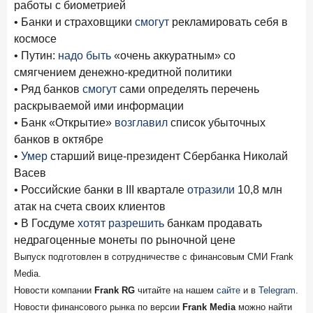
работы с биометрией
24 ноября 2025 года
ИССЛЕДОВАНИЕ
• Банки и страховщики
смогут
рекламировать себя в
Ипотека. Итоги октября 2025 года
космосе
• Путин:
надо быть
«очень аккуратным» со
Рассылка Frank RG
смягчением денежно-кредитной политики
Итоги недели, наша трактовка основных событий
• Ряд банков
смогут
сами определять перечень
на банковском рынке
раскрываемой ими информации
• Банк «Открытие»
возглавил
список убыточных
банков в октябре
•
Умер
старший вице-президент Сбербанка Николай
Васев
ПОДПИСАТЬСЯ
• Российские банки в III квартале
отразили
10,8 млн
Я согласен с условиями
обработки данных
атак на счета своих клиентов
• В Госдуме
хотят разрешить
банкам продавать
недрагоценные монеты по рыночной цене
Выпуск подготовлен в сотрудничестве с финансовым СМИ Frank
Media.
Новости компании
Frank RG
читайте на нашем
сайте
и в
Telegram
.
Новости финансового рынка по версии
Frank Media
можно найти