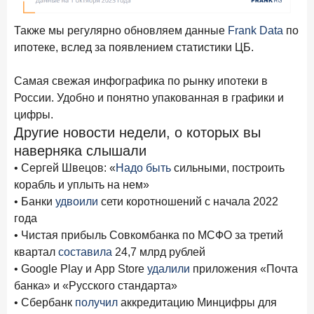
новые финансовые решения
Также мы регулярно обновляем данные
Frank Data
по
18 декабря 2025 года
ипотеке, вслед за появлением статистики ЦБ.
Ипотека 2025–2026: стресс‑тест высокими ставками и
прогнозы на восстановление
Самая свежая инфографика по рынку ипотеки в
8 декабря 2025 года
ИССЛЕДОВАНИЕ
России. Удобно и понятно упакованная в графики и
По итогам ноября 2025 года объем выдач кредитов
цифры.
составил 1 027 млрд руб.
Другие новости недели, о которых вы
5 декабря 2025 года
наверняка слышали
Эмоции, эксклюзив и вовлечение: новая формула
• Сергей Швецов: «
Надо быть
сильными, построить
банковской лояльности
корабль и уплыть на нем»
• Банки
удвоили
сети коротношений с начала 2022
3 декабря 2025 года
ИССЛЕДОВАНИЕ
года
Почему опытные инвесторы в России чувствуют себя
• Чистая прибыль Совкомбанка по МСФО за третий
начинающими?
квартал
составила
24,7 млрд рублей
25 ноября 2025 года
ИССЛЕДОВАНИЕ
• Google Play и App Store
удалили
приложения «Почта
Клиент стал партнером: как трансформируется рынок
банка» и «Русского стандарта»
инвестиций
• Сбербанк
получил
аккредитацию Минцифры для