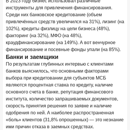
В 2023 году бизнес использовал различные
в феврале 2026 года
инструменты для привлечения финансирования.
Среди них банковское кредитование (объем
18 марта 2026 года
ИССЛЕДОВАНИЕ
привлечённых средств увеличился на 31%), лизинг (на
Банки начали снижать ставки по вкладам еще до
решения ЦБ
102%), кредиты физлицу на цели бизнеса (48%),
факторинг (на 32%), МФО (на 48%),
16 марта 2026 года
краудфинансирование (на 149%). А вот венчурное
Frank RG объявила победителей кейс-чемпионата
финансирование и посевные фонды упали (на 85%).
2026 года
Банки и заемщики
12 марта 2026 года
ИССЛЕДОВАНИЕ
По результатам глубинных интервью с клиентами
Банки ускорили работу с претензиями
банков выяснилось, что основными факторами
выбора при кредитовании для субъектов МСБ
Рассылка Frank RG
являются процентная ставка по кредиту, наличие
основного счета в банке, репутация финансового
Итоги недели, наша трактовка основных событий
института, количество запрашиваемых документов,
на банковском рынке
скорость принятия решения по заявке и наличие
одобрения по ней. А наиболее распространенная
«боль» клиентов (31,8% опрошенных) — это незнание
ими причин отказа в заемных средствах.