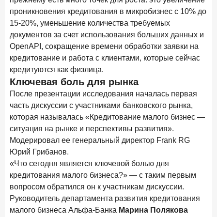
проникновения кредитования в микробизнес с 10% до
Цифра дня
15-20%, уменьшение количества требуемых
Средний срок ипотеки на первичном рынке
документов за счет использования больших данных и
26,8
-0,15
OpenAPI, сокращение времени обработки заявки на
год к году
лет
кредитование и работа с клиентами, которые сейчас
кредитуются как физлица.
Frank Data. Ипотека
Поделиться
Ключевая боль для рынка
После презентации исследования началась первая
29 декабря 2025 года
часть дискуссии с участниками банковского рынка,
Четких целей в 2026-м и качественных «лошадей»!
которая называлась «Кредитование малого бизнес —
ситуация на рынке и перспективы развития».
25 декабря 2025 года
ИССЛЕДОВАНИЕ
Модерировал ее генеральный директор Frank RG
Ипотека. Итоги ноября 2025 года
Юрий Грибанов.
24 декабря 2025 года
«Что сегодня является ключевой болью для
Страховщики, УК, брокер-маркетплейсы: как новые
кредитования малого бизнеса?» — с таким первым
игроки меняют рынок инвестиций
вопросом обратился он к участникам дискуссии.
Руководитель департамента развития кредитования
19 декабря 2025 года
ИССЛЕДОВАНИЕ
малого бизнеса Альфа-Банка
Марина Полякова
В эпоху дуополии маркетплейсов селлеры ищут