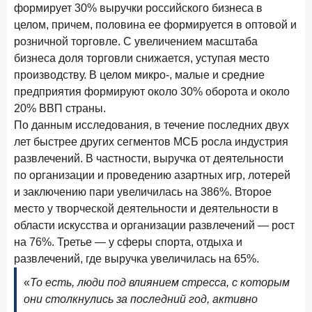
Клиенты чаще всего узнают о сберегательных
формирует 30% выручки российского бизнеса в
продуктах из рекламы в интернете и на ТВ
целом, причем, половина ее формируется в оптовой и
розничной торговле. С увеличением масштаба
9 июля 2026 года
бизнеса доля торговли снижается, уступая место
С ростом благосостояния клиентов-сберегателей
производству. В целом микро-, малые и средние
увеличивается и склонность к диверсификации
предприятия формируют около 30% оборота и около
7 июля 2026 года
20% ВВП страны.
По итогам июня 2026 года объем выдач кредитов
По данным исследования, в течение последних двух
составил 1 166,4 млрд руб.
лет быстрее других сегментов МСБ росла индустрия
3 июля 2026 года
развлечений. В частности, выручка от деятельности
«Скорость измеряется секундами». Новые стандарты
по организации и проведению азартных игр, лотерей
банковского контакт-центра
и заключению пари увеличилась на 386%. Второе
место у творческой деятельности и деятельности в
25 июня 2026 года
ИССЛЕДОВАНИЕ
области искусства и организации развлечений — рост
Ипотека в России: итоги мая 2026 года в цифрах
на 76%. Третье — у сферы спорта, отдыха и
22 июня 2026 года
развлечений, где выручка увеличилась на 65%.
«Честность — индустриальный стандарт»: как банки
«
То есть, люди под влиянием стресса, с которым
завоевывают лояльность private-клиентов
они столкнулись за последний год, активно