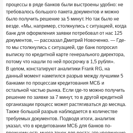
Бизнес на маркетплейсах: новичкам здесь больше не
процессы в ряде банков были выстроены удобно: не
место
требовалось большого пакета документов и можно
было получить решение за 5 минут. Но так было не
6 февраля 2026 года
ИССЛЕДОВАНИЕ
везде. «Мы, например, столкнулись с ситуацией, когда
По итогам января 2026 года объем выдач кредитов
банк для оформления заявки потребовал от нас 125
составил 822,8 млрд руб.
документов, — рассказал Дмитрий Новоченко. — Где-
2 февраля 2026 года
ИССЛЕДОВАНИЕ
то мы столкнулись с ситуацией, где банк попросил
Premium Banking в 2025 году: портрет клиента, тренды
выписку по кредитной карте генерального директора,
и стратегии банков
потому что нашли по ней просрочку в 1,5 рубля».
В целом, констатируют аналитики Frank RG, на
30 января 2026 года
ИССЛЕДОВАНИЕ
данный момент наметился разрыв между лучшими 5
Главные «болевые точки» бизнеса при открытии
банками по процессам кредитования МСБ и
расчетного счета в банках
остальной частью рынка. Если где-то можно получить
26 января 2026 года
ИССЛЕДОВАНИЕ
решение по заявке за 7 минут, то в другой кредитной
Ипотека. Итоги декабря 2025 года
организации процесс может растягиваться до месяца.
Также большой разрыв наблюдается в количестве
15 января 2026 года
ИССЛЕДОВАНИЕ
требуемых документов. Подводя итоги, аналитик
По итогам декабря 2025 года объем выдач кредитов
указал, что в кредитовании МСБ для банков по-
составил 1 326,5 млрд руб.
прежнему есть много точек для роста: это увеличение