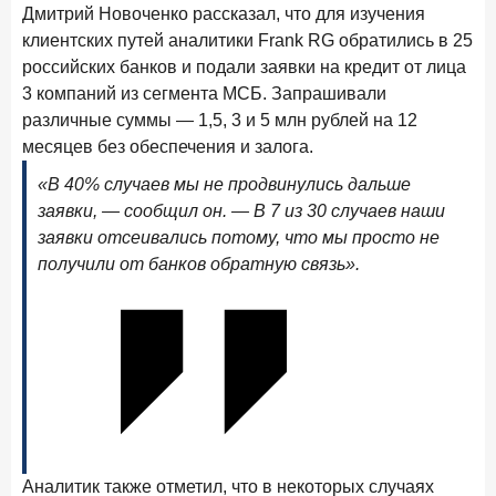
ПОДПИСАТЬСЯ
Дмитрий Новоченко рассказал, что для изучения
клиентских путей аналитики Frank RG обратились в 25
Я согласен с условиями
обработки данных
российских банков и подали заявки на кредит от лица
3 компаний из сегмента МСБ. Запрашивали
10 марта 2026 года
ИССЛЕДОВАНИЕ
различные суммы — 1,5, 3 и 5 млн рублей на 12
Куда уходят деньги? Frank RG исследует рынок
месяцев без обеспечения и залога.
вкладов
«В 40% случаев мы не продвинулись дальше
6 марта 2026 года
заявки, — сообщил он. — В 7 из 30 случаев наши
По итогам февраля 2026 года объем выдач кредитов
заявки отсеивались потому, что мы просто не
составил 748,4 млрд руб.
получили от банков обратную связь».
25 февраля 2026 года
ИССЛЕДОВАНИЕ
Ипотека. Итоги работы крупнейших ипотечных банков
в январе 2026 года
18 февраля 2026 года
ИССЛЕДОВАНИЕ
Не по цене, а по ценности: как россияне выбирали
подписки в 2025 году?
17 февраля 2026 года
ИССЛЕДОВАНИЕ
Аналитик также отметил, что в некоторых случаях