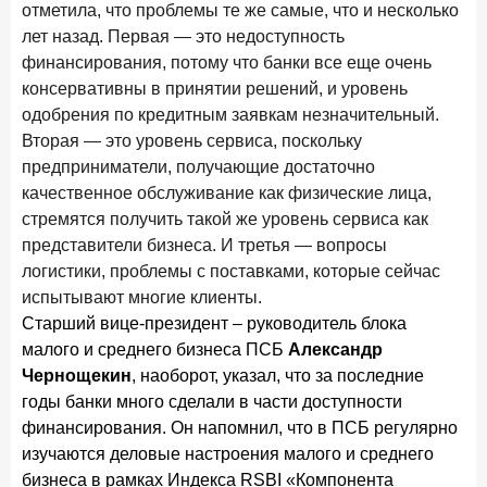
отметила, что проблемы те же самые, что и несколько
новые финансовые решения
лет назад. Первая — это недоступность
18 декабря 2025 года
финансирования, потому что банки все еще очень
Ипотека 2025–2026: стресс‑тест высокими ставками и
консервативны в принятии решений, и уровень
прогнозы на восстановление
одобрения по кредитным заявкам незначительный.
8 декабря 2025 года
ИССЛЕДОВАНИЕ
Вторая — это уровень сервиса, поскольку
По итогам ноября 2025 года объем выдач кредитов
предприниматели, получающие достаточно
составил 1 027 млрд руб.
качественное обслуживание как физические лица,
стремятся получить такой же уровень сервиса как
5 декабря 2025 года
представители бизнеса. И третья — вопросы
Эмоции, эксклюзив и вовлечение: новая формула
логистики, проблемы с поставками, которые сейчас
банковской лояльности
испытывают многие клиенты.
3 декабря 2025 года
ИССЛЕДОВАНИЕ
Старший вице-президент – руководитель блока
Почему опытные инвесторы в России чувствуют себя
малого и среднего бизнеса ПСБ
Александр
начинающими?
Чернощекин
, наоборот, указал, что за последние
годы банки много сделали в части доступности
25 ноября 2025 года
ИССЛЕДОВАНИЕ
финансирования. Он напомнил, что в ПСБ регулярно
Клиент стал партнером: как трансформируется рынок
изучаются деловые настроения малого и среднего
инвестиций
бизнеса в рамках Индекса RSBI «Компонента