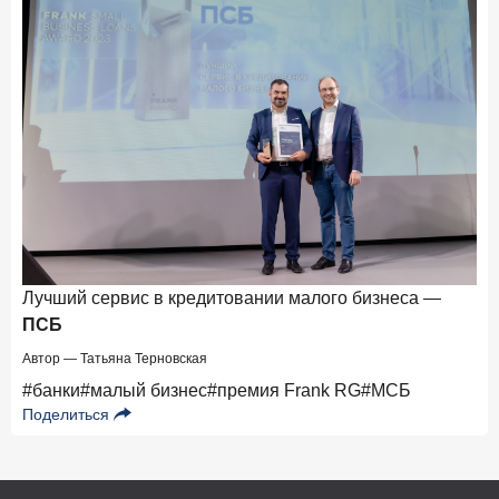
Лучший сервис в кредитовании малого бизнеса —
Лу
ПСБ
би
Автор — Татьяна Терновская
#банки
#малый бизнес
#премия Frank RG
#МСБ
Поделиться