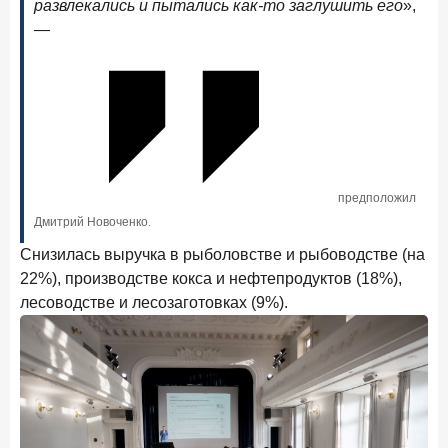
развлекались и пытались как-то заглушить его
»,
Рассылка Frank RG
—
Итоги недели, наша трактовка основных событий
на банковском рынке
ПОДПИСАТЬСЯ
предположил
Я согласен с условиями
обработки данных
Дмитрий Новоченко.
Снизилась выручка в рыболовстве и рыбоводстве (на
8 июня 2026 года
ИССЛЕДОВАНИЕ
22%), производстве кокса и нефтепродуктов (18%),
По итогам мая 2026 года объем выдач кредитов
лесоводстве и лесозаготовках (9%).
составил 993,8 млрд руб.
4 июня 2026 года
ИССЛЕДОВАНИЕ
Синергия интеллектов: будущее контакт-центров в
партнерстве человека и технологий
1 июня 2026 года