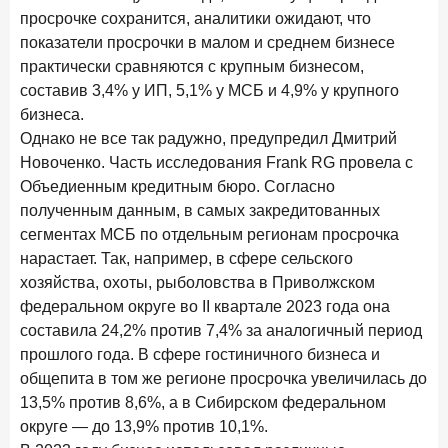
15 апреля 2026 года
ИССЛЕДОВАНИЕ
просрочке сохранится, аналитики ожидают, что
Рынок подписок 2026: от гонки за объёмами к битве за
показатели просрочки в малом и среднем бизнесе
привычку
практически сравняются с крупным бизнесом,
составив 3,4% у ИП, 5,1% у МСБ и 4,9% у крупного
15 апреля 2026 года
ИССЛЕДОВАНИЕ
бизнеса.
Маркетинговые акции брокеров: обзор механик и
Однако не все так радужно, предупредил Дмитрий
трендов
Новоченко. Часть исследования Frank RG провела с
10 апреля 2026 года
ИССЛЕДОВАНИЕ
Объедиенным кредитным бюро. Согласно
ДНК современного ипотечного клиента
полученным данным, в самых закредитованных
сегментах МСБ по отдельным регионам просрочка
7 апреля 2026 года
ИССЛЕДОВАНИЕ
нарастает. Так, например, в сфере сельского
По итогам марта 2026 года объем выдач кредитов
хозяйства, охоты, рыболовства в Приволжском
составил 925,7 млрд руб.
федеральном округе во II квартале 2023 года она
составила 24,2% против 7,4% за аналогичный период
26 марта 2026 года
ИССЛЕДОВАНИЕ
прошлого года. В сфере гостиничного бизнеса и
Не экосистемой единой: как пользователи
распределяют подписки
общепита в том же регионе просрочка увеличилась до
13,5% против 8,6%, а в Сибирском федеральном
25 марта 2026 года
ИССЛЕДОВАНИЕ
округе — до 13,9% против 10,1%.
Ипотека. Итоги работы крупнейших ипотечных банков