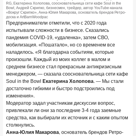
RG, Екатерина Холопова, соосновательница сети кафе Soul in the
Bowl, Андрей Скрипко, бизнесмен, трейдер, автор YouTube-канала
«Вокруг Скрипко», Анна-Юлия Макарова, основатель брендов Ретро-
доска и ArtBarnWoodрас
Предприниматели отметили, что с 2020 года
испытывали сложности в бизнесе. Сказались
пандемия COVID-19, «удаленка», затем СВО,
мобилизация. «Пошатало», но со временем все
наладилось. «Я благодарна событиям, которые
произошли. Каждый из моих коллег в малом и
среднем бизнесе стал прекрасным антикризисным
менеджером, — сказала соосновательница сети кафе
Soul in the Bowl
Екатерина Холопова
. — Мы стали
достаточно гибкими и быстро подстроились под
изменения».
Модератор задал участникам дискуссии вопрос,
привлекали ли они за последние 3-4 года заемные
средства, как выбирали их источник и с каким опытом
столкнулись.
Анна-Юлия Макарова
, основатель брендов Ретро-