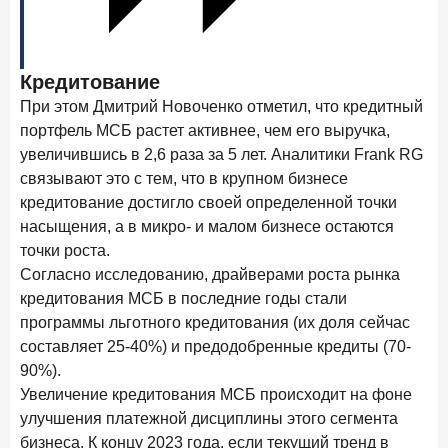
28 апреля 2026 года
ИССЛЕДОВАНИЕ
Привязанность побеждает ставку? Как выбирают банк
для сбережений в 2026 году
Кредитование
При этом Дмитрий Новоченко отметил, что кредитный
27 апреля 2026 года
ИССЛЕДОВАНИЕ
портфель МСБ растет активнее, чем его выручка,
Банки скорректировали доходность вкладов после
снижения ключевой ставки до 14,5%
увеличившись в 2,6 раза за 5 лет. Аналитики Frank RG
связывают это с тем, что в крупном бизнесе
кредитование достигло своей определенной точки
Цифра дня
насыщения, а в микро- и малом бизнесе остаются
Средний срок ипотеки на первичном рынке
точки роста.
26,8
-0,15
год к году
Согласно исследованию, драйверами роста рынка
лет
кредитования МСБ в последние годы стали
программы льготного кредитования (их доля сейчас
Frank Data. Ипотека
Поделиться
составляет 25-40%) и предодобренные кредиты (70-
90%).
24 апреля 2026 года
ИССЛЕДОВАНИЕ
Увеличение кредитования МСБ происходит на фоне
Ипотека. Итоги работы крупнейших ипотечных банков
улучшения платежной дисциплины этого сегмента
в марте 2026 года
бизнеса. К концу 2023 года, если текущий тренд в