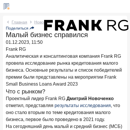
Новости Frank RG
Главная
Новости
Поделиться
Малый бизнес справился
Вчера
ИССЛЕДОВАНИЕ
01.12.2023, 11:50
По итогам июля 2026 года объем выдач кредитов
составил 1 061,9 млрд руб.
Frank RG
Аналитическая и консалтинговая компания Frank RG
Три дня назад
ИССЛЕДОВАНИЕ
провела исследование рынка кредитования малого
Клиентский путь компании МСБ при смене
бизнеса. Основные результаты и список победителей
руководителя в банке обслуживания
премии были представлены на мероприятии Frank
Small Business Loans Award 2023
24 июля 2026 года
ИССЛЕДОВАНИЕ
Что с рынком?
Ипотека в России: итоги июня 2026 года в цифрах
Проектный лидер Frank RG
Дмитрий Новоченко
22 июля 2026 года
ИССЛЕДОВАНИЕ
отметил, представляя
результаты исследования
, что
Выгодные тарифы на брокерское обслуживание —
оно стало вторым по теме кредитования малого
существенный фактор выбора брокера
бизнеса, первое было проведено в 2021 году.
15 июля 2026 года
На сегодняшний день малый и средний бизнес (МСБ)