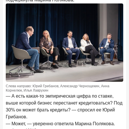
Слева направо: Юрий Грибанов, Александр Чернощекин, Анна
Корнелюк, Илья Лаврухин
— А есть какая-то эмпирическая цифра по ставке,
выше которой бизнес перестанет кредитоваться? Под
30% он может брать кредиты? — спросил ее Юрий
Грибанов.
— Может, — уверенно ответила Марина Полякова.