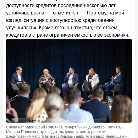
24 ноября 2025 года
ИССЛЕДОВАНИЕ
доступности кредитов последние несколько лет
Ипотека. Итоги октября 2025 года
устойчиво росла, — отметил он. — Поэтому, на мой
взгляд, ситуация с доступностью кредитования
Рассылка Frank RG
улучшилась». Кроме того, он отметил, что объем
кредитов в стране ограничен емкостью ее экономики.
Итоги недели, наша трактовка основных событий
на банковском рынке
ПОДПИСАТЬСЯ
Я согласен с условиями
обработки данных
Слева направо: Юрий Грибанов, генеральный директор Frank RG,
Марина Полякова, руководитель департамента развития
кредитования малого бизнеса Альфа-Банка, Александр Чернощекин,