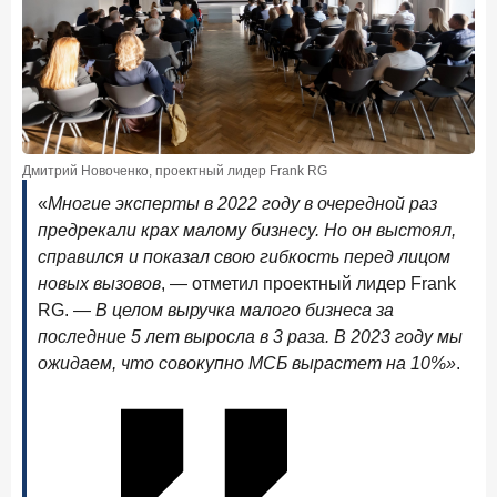
В борьбе за сбережения россиян банки учатся
понимать контекст
28 мая 2026 года
ИССЛЕДОВАНИЕ
Доверие становится главным фактором на рынке
Private banking
Дмитрий Новоченко, проектный лидер Frank RG
25 мая 2026 года
ИССЛЕДОВАНИЕ
Ипотека в России: итоги апреля 2026 года в цифрах
«
Многие эксперты в 2022 году в очередной раз
предрекали крах малому бизнесу. Но он выстоял,
13 мая 2026 года
ИССЛЕДОВАНИЕ
справился и показал свою гибкость перед лицом
«Ни один зарубежный private банк не может
новых вызовов
, — отметил проектный лидер Frank
сравниться с российским»
RG. —
В целом выручка малого бизнеса за
последние 5 лет выросла в 3 раза. В 2023 году мы
6 мая 2026 года
ИССЛЕДОВАНИЕ
ожидаем, что совокупно МСБ вырастет на 10%»
.
По итогам апреля 2026 года объем выдач кредитов
составил 968 млрд руб.
29 апреля 2026 года
ИССЛЕДОВАНИЕ
Конкуренция на рынке инвестиционно-страховых
продуктов усиливается