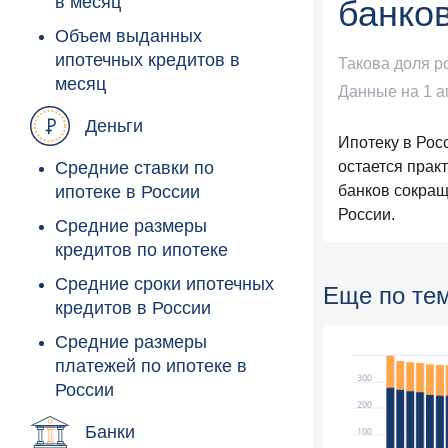
в месяц
банко
Объем выданных
ипотечных кредитов в
Такова доля р
месяц
Данные на 1 а
Деньги
Ипотеку в Рос
Средние ставки по
остается прак
ипотеке в России
банков сокращ
России.
Средние размеры
кредитов по ипотеке
Средние сроки ипотечных
Еще по те
кредитов в России
Средние размеры
платежей по ипотеке в
России
Банки