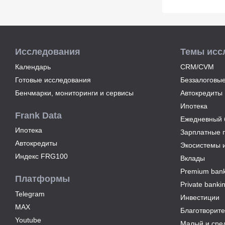
Исследования
Темы исс
Календарь
CRM/CVM
Готовые исследования
Беззалоговые
Бенчмарки, мониторинги и сервисы
Автокредиты
Ипотека
Frank Data
Ежедневный б
Ипотека
Зарплатные 
Автокредиты
Экосистемы 
Индекс FRG100
Вклады
Premium bank
Платформы
Private banki
Telegram
Инвестиции
MAX
Благотворите
Youtube
Малый и сре