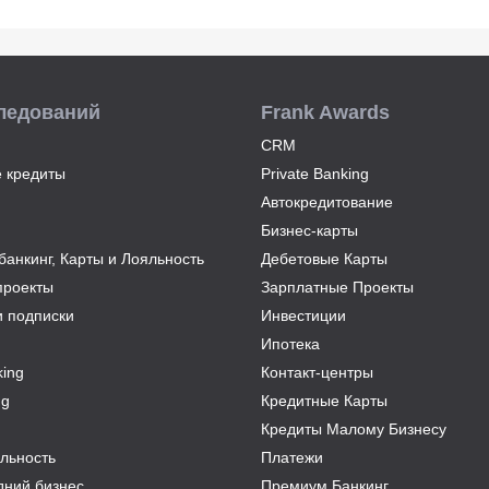
ледований
Frank Awards
CRM
 кредиты
Private Banking
Автокредитование
Бизнес-карты
анкинг, Карты и Лояльность
Дебетовые Карты
проекты
Зарплатные Проекты
и подписки
Инвестиции
Ипотека
ing
Контакт-центры
ng
Кредитные Карты
Кредиты Малому Бизнесу
льность
Платежи
дний бизнес
Премиум Банкинг