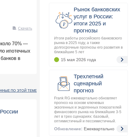
Рынок банковских
услуг в России:
итоги 2025 и
Скачать
прогнозы
Итоги работы российского банковского
рынка в 2025 году, а также
 около 70% —
долгосрочные прогнозы его развития в
сло ипотечных
ближайшие 5 лет
 банков в
15 мая 2026
года
Трехлетний
сценарный
прогноз
АННЫЕ ПО ЭТОЙ ТЕМЕ
Frank RG ежеквартально обновляет
прогноз на основе ключевых
экзогенных и эндогенных показателей
 России
финансового рынка на ближайшие 3-5
лет в трех сценариях: базовый,
оптимистичный и пессимистичный.
Обновление:
Ежеквартально