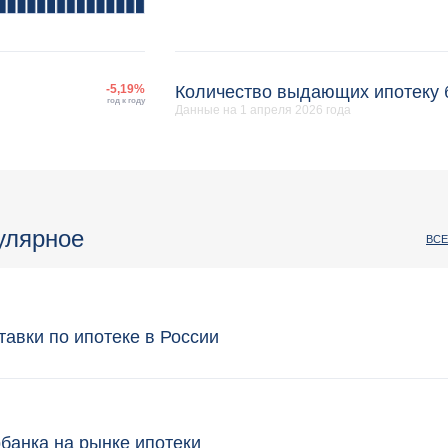
-5,19%
Количество выдающих ипотеку 
год к году
Данные на 1 апреля 2026 года
улярное
ВСЕ
тавки по ипотеке в России
банка на рынке ипотеки