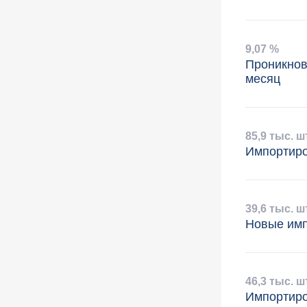
9
,
07 %
Проникнов
месяц
85
,
9 тыс. ш
Импортир
39
,
6 тыс. ш
Новые имп
46
,
3 тыс. ш
Импортиро