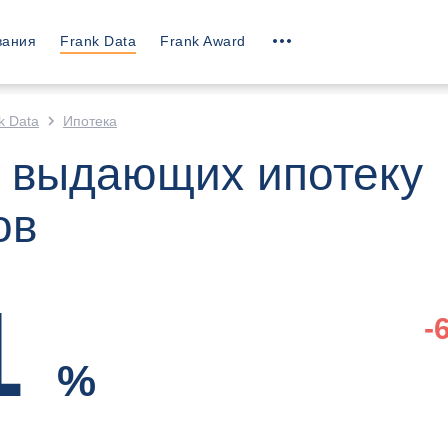
вания
Frank Data
Frank Award
k Data
Ипотека
 выдающих ипотеку
ов
1
-
%