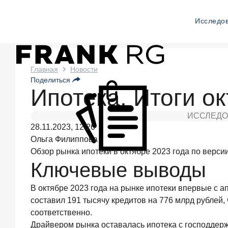
Исследо
Новости
Главная
Новости
Поделиться
Frank
Ипотека. Итоги ок
RG
ИССЛЕДО
Два
28.11.2023, 12:26
дня
назад
Ольга Филиппова
ИССЛЕДОВАНИЕ
Обзор рынка ипотеки в октябре 2023 года по верси
Клиентский
Ключевые выводы
путь
компании
В октябре 2023 года на рынке ипотеки впервые с 
МСБ
составил 191 тысячу кредитов на 776 млрд рублей,
при
смене
соответственно.
руководителя
Драйвером рынка оставалась ипотека с господдерж