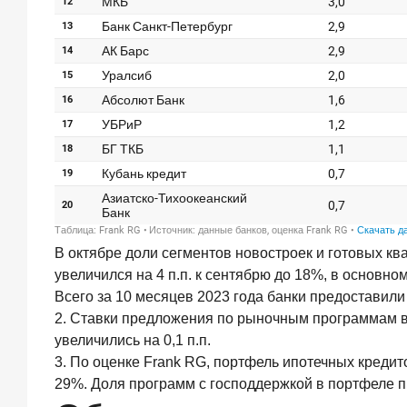
Выгодные
тарифы
на
брокерское
обслуживание
—
существенный
фактор
выбора
брокера
15
июля
2026
года
В октябре доли сегментов новостроек и готовых ква
Клиенты
увеличился на 4 п.п. к сентябрю до 18%, в основном
чаще
Всего за 10 месяцев 2023 года банки предоставили 
всего
2. Ставки предложения по рыночным программам выр
узнают
о сберегательных
увеличились на 0,1 п.п.
продуктах
3. По оценке Frank RG, портфель ипотечных кредит
из
29%. Доля программ с господдержкой в портфеле пр
рекламы