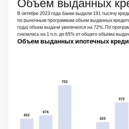
Объем выданных кр
в интернете
и
на
В октябре 2023 года банки выдали 191 тысячу кред
ТВ
по рыночным программам объем выданных кредитов 
года) объем выдачи увеличился на 72%. По програ
9
июля
снизилась на 1 п.п. до 65% от общего объема выдач
2026
года
С
ростом
благосостояния
клиентов-
сберегателей
увеличивается
и
склонность
к
диверсификации
7
июля
2026
года