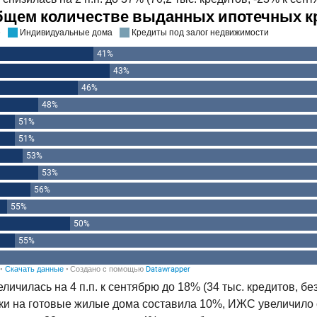
чилась на 4 п.п. к сентябрю до 18% (34 тыс. кредитов, без 
еки на готовые жилые дома составила 10%, ИЖС увеличило 