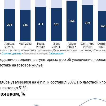
ледствие введения регуляторных мер об увеличение перво
потеке на готовое жилье.
ябре увеличился на 4 п.п. и составил 60%. По льготной ип
 составил 51%.