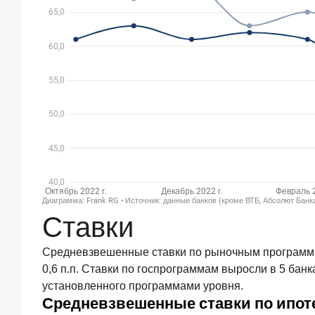
контакт-
центра
25
июня
2026
года
ИССЛЕДОВАНИЕ
Ипотека
в
России:
итоги
мая
2026
года
в
Ставки
цифрах
22
Средневзвешенные ставки по рыночным программам 
июня
0,6 п.п. Ставки по госпрограммам выросли в 5 банк
2026
года
установленного программами уровня.
«Честность
—