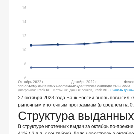
индустриальный
стандарт»:
как
банки
завоевывают
лояльность
private-
клиентов
8
июня
2026
года
ИССЛЕДОВАНИЕ
По
итогам
мая
27 октября 2023 года Банк России вновь повысил к
2026
рыночным ипотечным программам (в среднем на 0,5-
года
Структура выданных
объем
выдач
В структуре ипотечных выдач за октябрь по-прежнем
кредитов
составил
41% (-2 п.п. к сентябрю). Доля новостроек в октябре