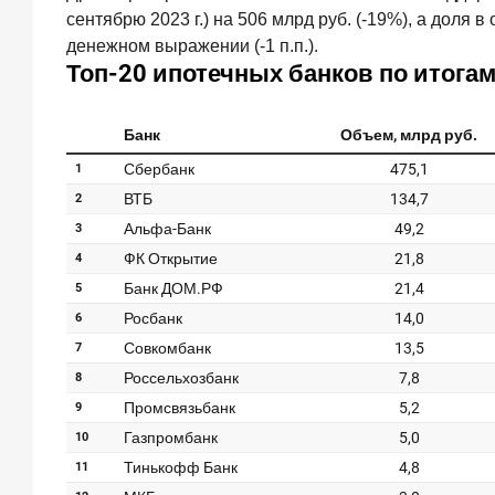
в
сентябрю 2023 г.) на 506 млрд руб. (-19%), а доля
банке
денежном выражении (-1 п.п.).
обслуживания
24
июля
2026
года
ИССЛЕДОВАНИЕ
Ипотека
в
России:
итоги
июня
2026
года
в
цифрах
22
июля
2026
года
ИССЛЕДОВАНИЕ