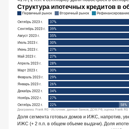
993,8
млрд
руб.
Рассылка
Frank
RG
Итоги
недели,
наша
трактовка
основных
событий
на банковском
рынке
Доля сегмента готовых домов и ИЖС, напротив, увели
ИЖС (+ 2 п.п. в общем объеме выдачи). Доля ипот