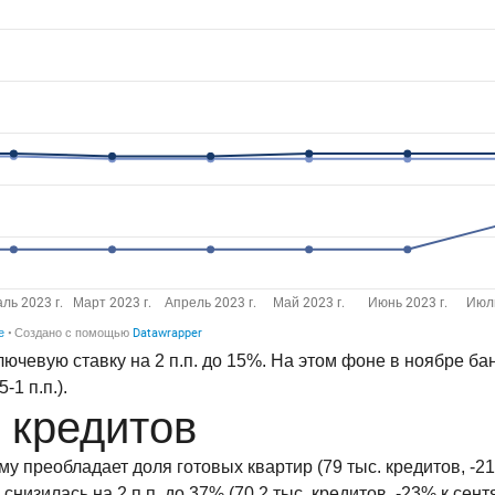
лючевую ставку на 2 п.п. до 15%. На этом фоне в ноябре 
1 п.п.).
 кредитов
у преобладает доля готовых квартир (79 тыс. кредитов, -2
 снизилась на 2 п.п. до 37% (70,2 тыс. кредитов, -23% к сент