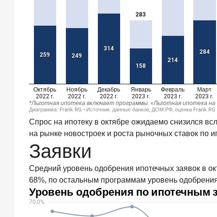
По
итогам
июня
2026
года
объем
выдач
кредитов
составил
1
166,4
млрд
руб.
Спрос на ипотеку в октябре ожидаемо снизился вс
на рынке новостроек и роста рыночных ставок по и
3
июля
Заявки
2026
года
«Скорость
Средний уровень одобрения ипотечных заявок в окт
измеряется
68%, по остальным программам уровень одобрения
секундами».
Новые
стандарты
банковского