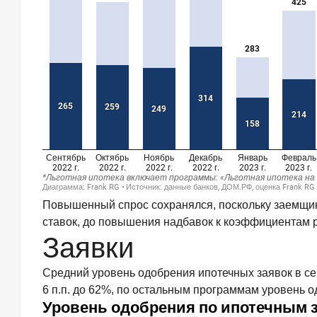
2026
года
С
ростом
благосостояния
клиентов-
сберегателей
увеличивается
и
склонность
к
диверсификации
7
июля
Повышенный спрос сохранялся, поскольку заемщики
2026
года
ставок, до повышения надбавок к коэффициентам р
Заявки
По
итогам
июня
Средний уровень одобрения ипотечных заявок в сен
2026
6 п.п. до 62%, по остальным программам уровень од
года
объем