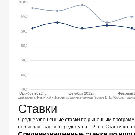
выдач
кредитов
составил
1
166,4
млрд
руб.
3
июля
2026
года
«Скорость
измеряется
секундами».
Новые
стандарты
банковского
Ставки
контакт-
центра
Средневзвешенные ставки по рыночным программам 
25
повысили ставки в среднем на 1,2 п.п. Ставки по г
июня
2026