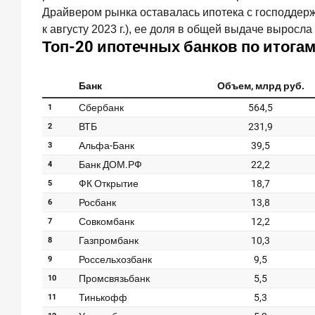
составил
Драйвером рынка оставалась ипотека с господдерж
1
к августу 2023 г.), ее доля в общей выдаче выросла 
061,9
млрд
руб.
Два
дня
назад
ИССЛЕДОВАНИЕ
Клиентский
путь
компании
МСБ
при
смене
руководителя
в
банке
обслуживания
24
июля
2026