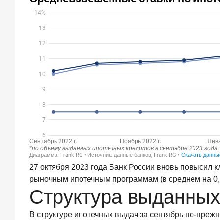
года
ИССЛЕДОВАНИЕ
Ипотека
в
России:
итоги
мая
2026
года
в
цифрах
22
июня
2026
года
«Честность
—
27 октября 2023 года Банк России вновь повысил к
индустриальный
рыночным ипотечным программам (в среднем на 0,5-
стандарт»:
Структура выданных
как
банки
завоевывают
В структуре ипотечных выдач за сентябрь по-прежне