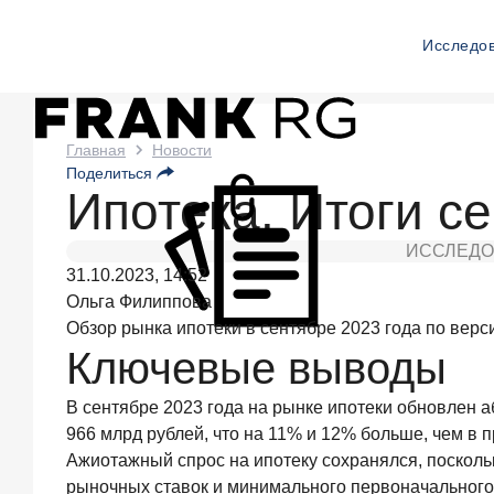
Исследо
Новости
Главная
Новости
Поделиться
Frank
Ипотека. Итоги с
RG
ИССЛЕДО
Сегодня
31.10.2023, 14:52
в 11:00
Ольга Филиппова
ИССЛЕДОВАНИЕ
Обзор рынка ипотеки в сентябре 2023 года по верс
По
итогам
Ключевые выводы
июля
2026
В сентябре 2023 года на рынке ипотеки обновлен 
года
966 млрд рублей, что на 11% и 12% больше, чем в
объем
Ажиотажный спрос на ипотеку сохранялся, посколь
выдач
кредитов
рыночных ставок и минимального первоначального 