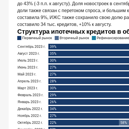
лояльность
до 43% (-3 п.п. к августу). Доля новостроек в сент
private-
доли также связан с перетоком спроса, и большим
клиентов
составила 9%, ИЖС также сохранило свою долю ра
составило 34 тыс. кредитов, +10% к августу.
Рассылка
Frank
RG
Итоги
недели,
наша
трактовка
основных
событий
на банковском
рынке