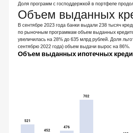
Доля программ с господдержкой в портфеле продолж
существенный
фактор
Объем выданных кр
выбора
брокера
В сентябре 2023 года банки выдали 238 тысяч кред
15
по рыночным программам объем выданных кредитов 
июля
увеличилась на 28% до 635 млрд рублей. Доля льго
2026
года
сентябрю 2022 года) объем выдачи вырос на 86%.
Клиенты
чаще
всего
узнают
о сберегательных
продуктах
из
рекламы
в интернете
и
на
ТВ
9
июля