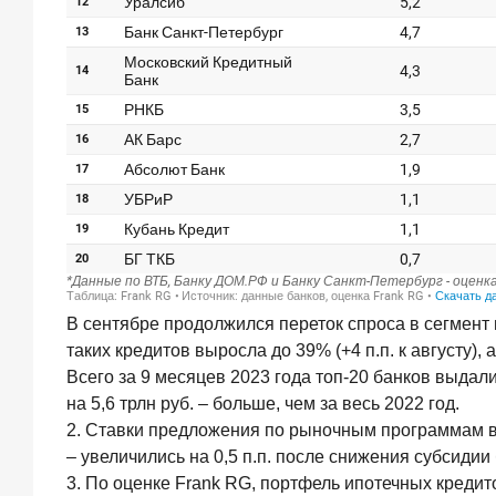
года
ИССЛЕДОВАНИЕ
Ипотека
в
России:
итоги
июня
2026
года
в
цифрах
22
июля
2026
В сентябре продолжился переток спроса в сегмент 
года
таких кредитов выросла до 39% (+4 п.п. к августу), 
ИССЛЕДОВАНИЕ
Всего за 9 месяцев 2023 года топ-20 банков выдал
Выгодные
тарифы
на 5,6 трлн руб. ‒ больше, чем за весь 2022 год.
на
2. Ставки предложения по рыночным программам выр
брокерское
‒ увеличились на 0,5 п.п. после снижения субсидии б
обслуживание
3. По оценке Frank RG, портфель ипотечных кредит
—