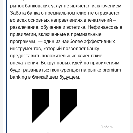
С ростом благосостояния клиентов-сберегателей
рынок банковских услуг не является исключением.
увеличивается и склонность к диверсификации
Забота банка о премиальном клиенте отражается
7 июля 2026 года
во всех основных направлениях впечатлений –
По итогам июня 2026 года объем выдач кредитов
развлечение, обучение и эстетика. Нефинансовые
составил 1 166,4 млрд руб.
привилегии, включенные в премиальные
программы, — один из наиболее эффективных
3 июля 2026 года
инструментов, который позволяет банку
«Скорость измеряется секундами». Новые стандарты
банковского контакт-центра
предоставить положительные клиентские
впечатления. Вокруг новых идей по привилегиям
25 июня 2026 года
ИССЛЕДОВАНИЕ
будет развиваться конкуренция на рынке premium
Ипотека в России: итоги мая 2026 года в цифрах
banking в ближайшем будущем.
22 июня 2026 года
«Честность — индустриальный стандарт»: как банки
завоевывают лояльность private-клиентов
8 июня 2026 года
ИССЛЕДОВАНИЕ
По итогам мая 2026 года объем выдач кредитов
составил 993,8 млрд руб.
Любовь