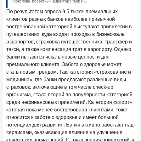
Прокопова, проектный директор Frank RG
Рассылка Frank RG
По результатам опроса 9,5 тысяч премиальных
Итоги недели, наша трактовка основных событий
клиентов разных банков наиболее привычной
на банковском рынке
востребованной категорией выступают привилегии в
путешествиях, куда входят проходы в бизнес-залы
аэропортов, страховка путешественника, трансфер и
такси, а также компенсация трат в аэропорту. Однако
ПОДПИСАТЬСЯ
банки пытаются искать новые ценности для
премиального клиента. Забота о здоровье может
Я согласен с условиями
обработки данных
стать новым трендом. Так, категория «страхование и
медицина», где банки предлагают различные виды
4 июня 2026 года
ИССЛЕДОВАНИЕ
страховок, включающие в том числе check-up
Синергия интеллектов: будущее контакт-центров в
организма, стала второй по популярности категорией
партнерстве человека и технологий
среди нефинансовых привилегий. Категория «спорт»,
которая пока менее востребована клиентами, тоже
1 июня 2026 года
относится к заботе о здоровье и имеет большой
В борьбе за сбережения россиян банки учатся
потенциал для развития. Банки активно работают над
понимать контекст
сервисами, оказывающие влияние на улучшение
28 мая 2026 года
ИССЛЕДОВАНИЕ
клиентских впечатлений. С точки зрения привилегий, к