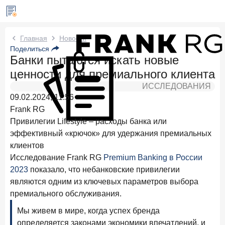
Новости Frank RG
Главная
Новости
Поделиться
Банки пытаются искать новые
Два дня назад
ИССЛЕДОВАНИЕ
ценности для премиального клиента
Клиентский путь компании МСБ при смене
руководителя в банке обслуживания
ИССЛЕДОВАНИЯ
09.02.2024, 11:56
24 июля 2026 года
ИССЛЕДОВАНИЕ
Frank RG
Ипотека в России: итоги июня 2026 года в цифрах
Привилегии Lifestyle – расходы банка или
эффективный «крючок» для удержания премиальных
22 июля 2026 года
ИССЛЕДОВАНИЕ
клиентов
Выгодные тарифы на брокерское обслуживание —
Исследование Frank RG
Premium Banking в России
существенный фактор выбора брокера
2023
показало, что небанковские привилегии
15 июля 2026 года
являются одним из ключевых параметров выбора
Клиенты чаще всего узнают о сберегательных
премиального обслуживания.
продуктах из рекламы в интернете и на ТВ
Мы живем в мире, когда успех бренда
9 июля 2026 года
определяется законами экономики впечатлений, и