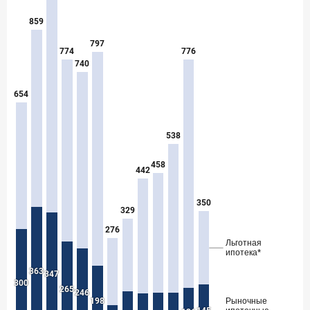
в феврале 2026 года
18 марта 2026 года
ИССЛЕДОВАНИЕ
Банки начали снижать ставки по вкладам еще до
решения ЦБ
16 марта 2026 года
Frank RG объявила победителей кейс-чемпионата
2026 года
12 марта 2026 года
ИССЛЕДОВАНИЕ
Банки ускорили работу с претензиями
Рассылка Frank RG
Итоги недели, наша трактовка основных событий
на банковском рынке