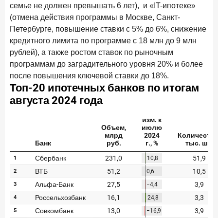
Клиенты чаще всего узнают о сберегательных
семье не должен превышать 6 лет), и «IT-ипотеке»
продуктах из рекламы в интернете и на ТВ
(отмена действия программы в Москве, Санкт-
Петербурге, повышение ставки с 5% до 6%, снижение
9 июля 2026 года
кредитного лимита по программе с 18 млн до 9 млн
С ростом благосостояния клиентов-сберегателей
рублей), а также ростом ставок по рыночным
увеличивается и склонность к диверсификации
программам до заградительного уровня 20% и более
7 июля 2026 года
после повышения ключевой ставки до 18%.
По итогам июня 2026 года объем выдач кредитов
составил 1 166,4 млрд руб.
3 июля 2026 года
«Скорость измеряется секундами». Новые стандарты
банковского контакт-центра
25 июня 2026 года
ИССЛЕДОВАНИЕ
Ипотека в России: итоги мая 2026 года в цифрах
22 июня 2026 года
«Честность — индустриальный стандарт»: как банки
завоевывают лояльность private-клиентов