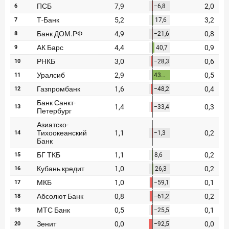
Рассылка Frank RG
Итоги недели, наша трактовка основных событий
на банковском рынке
ПОДПИСАТЬСЯ
Я согласен с условиями
обработки данных
8 июня 2026 года
ИССЛЕДОВАНИЕ
По итогам мая 2026 года объем выдач кредитов
составил 993,8 млрд руб.
4 июня 2026 года
ИССЛЕДОВАНИЕ
Синергия интеллектов: будущее контакт-центров в
партнерстве человека и технологий
1 июня 2026 года