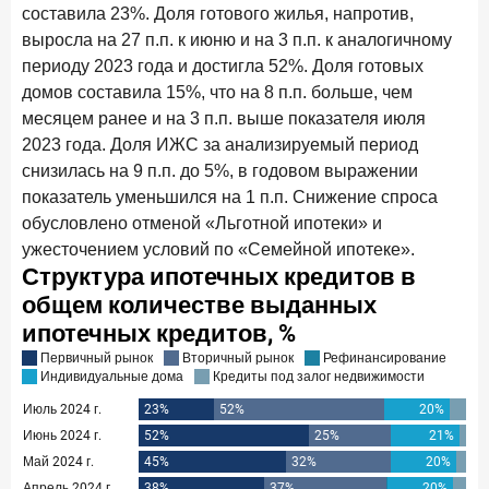
новые финансовые решения
составила 23%. Доля готового жилья, напротив,
выросла на 27 п.п. к июню и на 3 п.п. к аналогичному
18 декабря 2025 года
периоду 2023 года и достигла 52%. Доля готовых
Ипотека 2025–2026: стресс‑тест высокими ставками и
домов составила 15%, что на 8 п.п. больше, чем
прогнозы на восстановление
месяцем ранее и на 3 п.п. выше показателя июля
8 декабря 2025 года
ИССЛЕДОВАНИЕ
2023 года. Доля ИЖС за анализируемый период
По итогам ноября 2025 года объем выдач кредитов
снизилась на 9 п.п. до 5%, в годовом выражении
составил 1 027 млрд руб.
показатель уменьшился на 1 п.п. Снижение спроса
обусловлено отменой «Льготной ипотеки» и
5 декабря 2025 года
ужесточением условий по «Семейной ипотеке».
Эмоции, эксклюзив и вовлечение: новая формула
банковской лояльности
3 декабря 2025 года
ИССЛЕДОВАНИЕ
Почему опытные инвесторы в России чувствуют себя
начинающими?
25 ноября 2025 года
ИССЛЕДОВАНИЕ
Клиент стал партнером: как трансформируется рынок
инвестиций