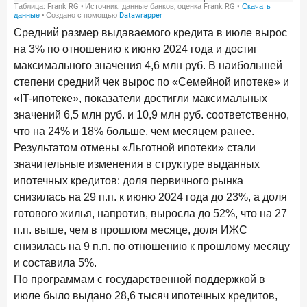
В борьбе за сбережения россиян банки учатся
понимать контекст
Средний размер выдаваемого кредита в июле вырос
на 3% по отношению к июню 2024 года и достиг
28 мая 2026 года
ИССЛЕДОВАНИЕ
максимального значения 4,6 млн руб. В наибольшей
Доверие становится главным фактором на рынке
Private banking
степени средний чек вырос по «Семейной ипотеке» и
«IT-ипотеке», показатели достигли максимальных
25 мая 2026 года
ИССЛЕДОВАНИЕ
значений 6,5 млн руб. и 10,9 млн руб. соответственно,
Ипотека в России: итоги апреля 2026 года в цифрах
что на 24% и 18% больше, чем месяцем ранее.
Результатом отмены «Льготной ипотеки» стали
13 мая 2026 года
ИССЛЕДОВАНИЕ
значительные изменения в структуре выданных
«Ни один зарубежный private банк не может
ипотечных кредитов: доля первичного рынка
сравниться с российским»
снизилась на 29 п.п. к июню 2024 года до 23%, а доля
6 мая 2026 года
ИССЛЕДОВАНИЕ
готового жилья, напротив, выросла до 52%, что на 27
По итогам апреля 2026 года объем выдач кредитов
п.п. выше, чем в прошлом месяце, доля ИЖС
составил 968 млрд руб.
снизилась на 9 п.п. по отношению к прошлому месяцу
и составила 5%.
29 апреля 2026 года
ИССЛЕДОВАНИЕ
По программам с государственной поддержкой в
Конкуренция на рынке инвестиционно-страховых
июле было выдано 28,6 тысяч ипотечных кредитов,
продуктов усиливается