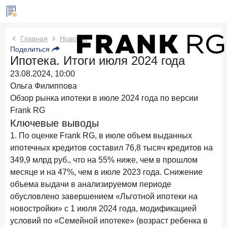
Новости Frank RG
Главная
Новости
Поделиться
Ипотека. Итоги июля 2024 года
Вчера
ИССЛЕДОВАНИЕ
23.08.2024, 10:00
По итогам июля 2026 года объем выдач кредитов
составил 1 061,9 млрд руб.
Ольга Филиппова
Обзор рынка ипотеки в июле 2024 года по версии
Три дня назад
ИССЛЕДОВАНИЕ
Frank RG
Клиентский путь компании МСБ при смене
Ключевые выводы
руководителя в банке обслуживания
1. По оценке Frank RG, в июле объем выданных
24 июля 2026 года
ипотечных кредитов составил 76,8 тысяч кредитов на
ИССЛЕДОВАНИЕ
349,9 млрд руб., что на 55% ниже, чем в прошлом
Ипотека в России: итоги июня 2026 года в цифрах
месяце и на 47%, чем в июле 2023 года. Снижение
22 июля 2026 года
ИССЛЕДОВАНИЕ
объема выдачи в анализируемом периоде
Выгодные тарифы на брокерское обслуживание —
обусловлено завершением «Льготной ипотеки на
существенный фактор выбора брокера
новостройки» с 1 июля 2024 года, модификацией
15 июля 2026 года
условий по «Семейной ипотеке» (возраст ребенка в