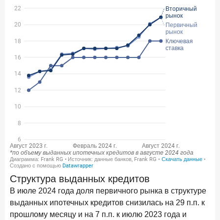
Цифра дня
Средний срок ипотеки на первичном рынке
26,8
-0,15
год к году
лет
Frank Data. Ипотека
Поделиться
29 декабря 2025 года
Четких целей в 2026-м и качественных «лошадей»!
25 декабря 2025 года
ИССЛЕДОВАНИЕ
Ипотека. Итоги ноября 2025 года
24 декабря 2025 года
Страховщики, УК, брокер-маркетплейсы: как новые
Структура выданных кредитов
игроки меняют рынок инвестиций
В июле 2024 года доля первичного рынка в структуре
19 декабря 2025 года
выданных ипотечных кредитов снизилась на 29 п.п. к
ИССЛЕДОВАНИЕ
прошлому месяцу и на 7 п.п. к июлю 2023 года и
В эпоху дуополии маркетплейсов селлеры ищут