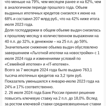
что меньше на 79%, чем месяцем ранее и на 62%, чем
28 апреля 2026 года
ИССЛЕДОВАНИЕ
в аналогичном периоде прошлого года. Объем
Привязанность побеждает ставку? Как выбирают банк
выданных ипотечных кредитов снизился к июню на
для сбережений в 2026 году
68% и составил 207 млрд руб., что на 42% ниже итога
июля 2023 года.
27 апреля 2026 года
ИССЛЕДОВАНИЕ
Доля господдержки в общем объеме выдач снизилась
Банки скорректировали доходность вкладов после
к прошлому месяцу в количественном выражении на
снижения ключевой ставки до 14,5%
40 п.п. до 32%, в денежном – на 25 п.п. до 59%.
Значительное снижение объема выдач обусловлено
Цифра дня
завершением «Льготной ипотеки на новостройки» с 1
Средний срок ипотеки на первичном рынке
июля 2024 года и изменениями условий по
26,8
-0,15
«Семейной ипотеке» и «IT-ипотеке».
год к году
лет
Всего за 7 месяцев 2024 года было выдано 763,1
тысяча ипотечных кредитов на 3,2 трлн руб.
Frank Data. Ипотека
Поделиться
Показатель уменьшился к январю-июлю 2023 года на
24% и 17% соответственно.
24 апреля 2026 года
ИССЛЕДОВАНИЕ
2. 26 июля 2024 года Банк России принял решение
Ипотека. Итоги работы крупнейших ипотечных банков
повысить ключевую ставку на 2 п.п. до 18,0%. Вслед
в марте 2026 года
за ростом ключевой ставки средневзвешенные ставки