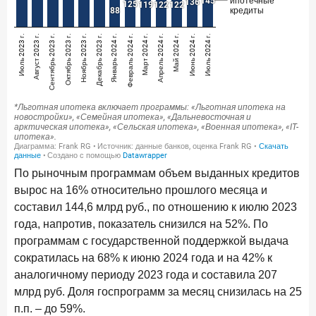
ПОДПИСАТЬСЯ
Я согласен с условиями
обработки данных
10 марта 2026 года
ИССЛЕДОВАНИЕ
Куда уходят деньги? Frank RG исследует рынок
вкладов
6 марта 2026 года
По итогам февраля 2026 года объем выдач кредитов
составил 748,4 млрд руб.
По рыночным программам объем выданных кредитов
25 февраля 2026 года
ИССЛЕДОВАНИЕ
вырос на 16% относительно прошлого месяца и
Ипотека. Итоги работы крупнейших ипотечных банков
составил 144,6 млрд руб., по отношению к июлю 2023
в январе 2026 года
года, напротив, показатель снизился на 52%. По
программам с государственной поддержкой выдача
18 февраля 2026 года
ИССЛЕДОВАНИЕ
сократилась на 68% к июню 2024 года и на 42% к
Не по цене, а по ценности: как россияне выбирали
аналогичному периоду 2023 года и составила 207
подписки в 2025 году?
млрд руб. Доля госпрограмм за месяц снизилась на 25
17 февраля 2026 года
ИССЛЕДОВАНИЕ
п.п. – до 59%.