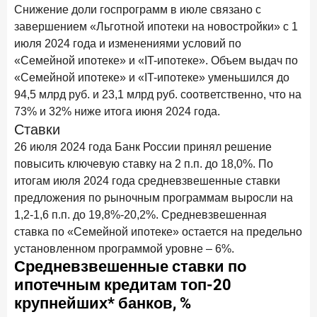
Бизнес на маркетплейсах: новичкам здесь больше не
Снижение доли госпрограмм в июле связано с
место
завершением «Льготной ипотеки на новостройки» с 1
июля 2024 года и изменениями условий по
6 февраля 2026 года
ИССЛЕДОВАНИЕ
«Семейной ипотеке» и «IT-ипотеке». Объем выдач по
По итогам января 2026 года объем выдач кредитов
«Семейной ипотеке» и «IT-ипотеке» уменьшился до
составил 822,8 млрд руб.
94,5 млрд руб. и 23,1 млрд руб. соответственно, что на
2 февраля 2026 года
ИССЛЕДОВАНИЕ
73% и 32% ниже итога июня 2024 года.
Premium Banking в 2025 году: портрет клиента, тренды
Ставки
и стратегии банков
26 июля 2024 года Банк России принял решение
повысить ключевую ставку на 2 п.п. до 18,0%. По
30 января 2026 года
ИССЛЕДОВАНИЕ
итогам июля 2024 года средневзвешенные ставки
Главные «болевые точки» бизнеса при открытии
предложения по рыночным программам выросли на
расчетного счета в банках
1,2-1,6 п.п. до 19,8%-20,2%. Средневзвешенная
26 января 2026 года
ИССЛЕДОВАНИЕ
ставка по «Семейной ипотеке» остается на предельно
Ипотека. Итоги декабря 2025 года
установленном программой уровне – 6%.
15 января 2026 года
ИССЛЕДОВАНИЕ
По итогам декабря 2025 года объем выдач кредитов
составил 1 326,5 млрд руб.