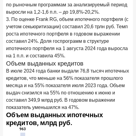
по рыночным программам за анализируемый период
15 апреля 2026 года
ИССЛЕДОВАНИЕ
выросли на 1,2-1,6 п.п. – до 19,8%-20,2%.
Рынок подписок 2026: от гонки за объёмами к битве за
привычку
3. По оценке Frank RG, объем ипотечного портфеля (с
учетом секьюритизации) составил 20,6 трлн руб. Темп
15 апреля 2026 года
ИССЛЕДОВАНИЕ
роста ипотечного портфеля в годовом выражении
Маркетинговые акции брокеров: обзор механик и
составил 24%. Доля госпрограмм в структуре
трендов
ипотечного портфеля на 1 августа 2024 года выросла
на 1 п.п. и составила 45%.
10 апреля 2026 года
ИССЛЕДОВАНИЕ
Объем выданных кредитов
ДНК современного ипотечного клиента
В июле 2024 года банки выдали 76,8 тысяч ипотечных
7 апреля 2026 года
ИССЛЕДОВАНИЕ
кредитов, что меньше на 56% показателя прошлого
По итогам марта 2026 года объем выдач кредитов
месяца и на 55% показателя июля 2023 года. Объем
составил 925,7 млрд руб.
выдач снизился на 55% по отношению к июню и
составил 349,9 млрд руб. В годовом выражении
26 марта 2026 года
ИССЛЕДОВАНИЕ
показатель уменьшился на 47%.
Не экосистемой единой: как пользователи
распределяют подписки
25 марта 2026 года
ИССЛЕДОВАНИЕ
Ипотека. Итоги работы крупнейших ипотечных банков