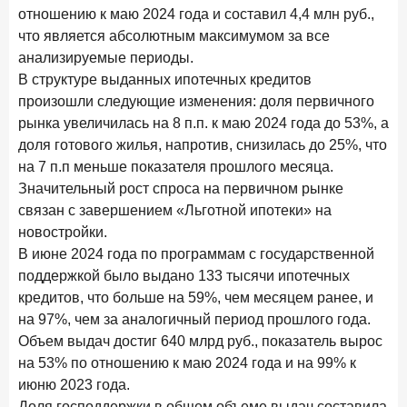
В борьбе за сбережения россиян банки учатся
отношению к маю 2024 года и составил 4,4 млн руб.,
понимать контекст
что является абсолютным максимумом за все
анализируемые периоды.
28 мая 2026 года
ИССЛЕДОВАНИЕ
В структуре выданных ипотечных кредитов
Доверие становится главным фактором на рынке
произошли следующие изменения: доля первичного
Private banking
рынка увеличилась на 8 п.п. к маю 2024 года до 53%, а
25 мая 2026 года
ИССЛЕДОВАНИЕ
доля готового жилья, напротив, снизилась до 25%, что
Ипотека в России: итоги апреля 2026 года в цифрах
на 7 п.п меньше показателя прошлого месяца.
Значительный рост спроса на первичном рынке
13 мая 2026 года
ИССЛЕДОВАНИЕ
связан с завершением «Льготной ипотеки» на
«Ни один зарубежный private банк не может
новостройки.
сравниться с российским»
В июне 2024 года по программам с государственной
поддержкой было выдано 133 тысячи ипотечных
6 мая 2026 года
ИССЛЕДОВАНИЕ
кредитов, что больше на 59%, чем месяцем ранее, и
По итогам апреля 2026 года объем выдач кредитов
составил 968 млрд руб.
на 97%, чем за аналогичный период прошлого года.
Объем выдач достиг 640 млрд руб., показатель вырос
29 апреля 2026 года
ИССЛЕДОВАНИЕ
на 53% по отношению к маю 2024 года и на 99% к
Конкуренция на рынке инвестиционно-страховых
июню 2023 года.
продуктов усиливается
Доля господдержки в общем объеме выдач составила