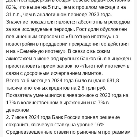
82%, что выше на 5 п.п., чем в прошлом месяце и на
28 апреля 2026 года
ИССЛЕДОВАНИЕ
31 п.п., чем в аналогичном периоде 2023 года.
Привязанность побеждает ставку? Как выбирают банк
для сбережений в 2026 году
Значение показателя является абсолютным рекордом
за все исследуемые периоды. Рост доли обусловлен
27 апреля 2026 года
ИССЛЕДОВАНИЕ
повышенным спросом на «Льготную ипотеку» на
Банки скорректировали доходность вкладов после
новостройки в преддверии прекращения ее действия
снижения ключевой ставки до 14,5%
и на «Семейную ипотеку». В связи с высоким
ажиотажем в июне ряд крупных банков был вынужден
Цифра дня
приостановить прием заявок по «Льготной ипотеке» в
Средний срок ипотеки на первичном рынке
связи с досрочным исчерпанием лимитов.
26,8
-0,15
Всего за 6 месяцев 2024 года было выдано 681,8
год к году
тысяча ипотечных кредитов на 2,8 трлн руб.
лет
Показатель уменьшился к январю-июню 2023 года на
Frank Data. Ипотека
Поделиться
17% в количественном выражении и на 7% в
денежном.
24 апреля 2026 года
ИССЛЕДОВАНИЕ
2. 7 июня 2024 года Банк России принял решение
Ипотека. Итоги работы крупнейших ипотечных банков
сохранить ключевую ставку на уровне 16%.
в марте 2026 года
Средневзвешенные ставки по рыночным программам