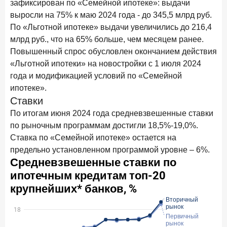
зафиксирован по «Семейной ипотеке»: выдачи
Бизнес на маркетплейсах: новичкам здесь больше не
выросли на 75% к маю 2024 года - до 345,5 млрд руб.
место
По «Льготной ипотеке» выдачи увеличились до 216,4
6 февраля 2026 года
ИССЛЕДОВАНИЕ
млрд руб., что на 65% больше, чем месяцем ранее.
По итогам января 2026 года объем выдач кредитов
Повышенный спрос обусловлен окончанием действия
составил 822,8 млрд руб.
«Льготной ипотеки» на новостройки с 1 июля 2024
года и модификацией условий по «Семейной
2 февраля 2026 года
ИССЛЕДОВАНИЕ
ипотеке».
Premium Banking в 2025 году: портрет клиента, тренды
Ставки
и стратегии банков
По итогам июня 2024 года средневзвешенные ставки
30 января 2026 года
ИССЛЕДОВАНИЕ
по рыночным программам достигли 18,5%-19,0%.
Главные «болевые точки» бизнеса при открытии
Ставка по «Семейной ипотеке» остается на
расчетного счета в банках
предельно установленном программой уровне – 6%.
26 января 2026 года
ИССЛЕДОВАНИЕ
Ипотека. Итоги декабря 2025 года
15 января 2026 года
ИССЛЕДОВАНИЕ
По итогам декабря 2025 года объем выдач кредитов
составил 1 326,5 млрд руб.