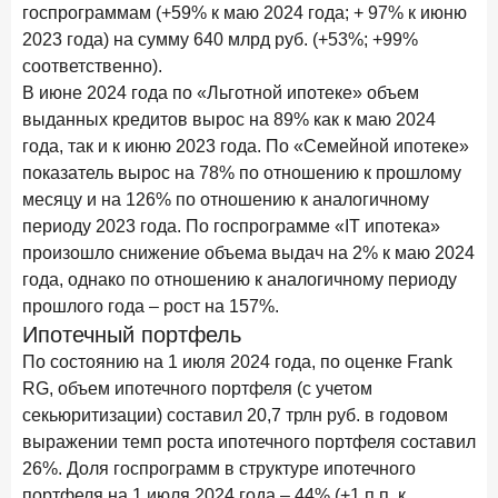
госпрограммам (+59% к маю 2024 года; + 97% к июню
2023 года) на сумму 640 млрд руб. (+53%; +99%
соответственно).
В июне 2024 года по «Льготной ипотеке» объем
выданных кредитов вырос на 89% как к маю 2024
года, так и к июню 2023 года. По «Семейной ипотеке»
показатель вырос на 78% по отношению к прошлому
месяцу и на 126% по отношению к аналогичному
периоду 2023 года. По госпрограмме «IT ипотека»
произошло снижение объема выдач на 2% к маю 2024
года, однако по отношению к аналогичному периоду
прошлого года – рост на 157%.
Ипотечный портфель
По состоянию на 1 июля 2024 года, по оценке Frank
RG, объем ипотечного портфеля (с учетом
секьюритизации) составил 20,7 трлн руб. в годовом
выражении темп роста ипотечного портфеля составил
26%. Доля госпрограмм в структуре ипотечного
портфеля на 1 июля 2024 года – 44% (+1 п.п. к