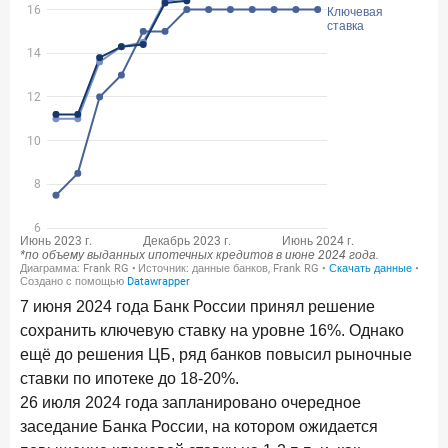
Цифра дня
Средний срок ипотеки на первичном рынке
26,8
-0,15
год к году
лет
Frank Data. Ипотека
Поделиться
29 декабря 2025 года
Четких целей в 2026-м и качественных «лошадей»!
25 декабря 2025 года
ИССЛЕДОВАНИЕ
Ипотека. Итоги ноября 2025 года
7 июня 2024 года Банк России принял решение
24 декабря 2025 года
сохранить ключевую ставку на уровне 16%. Однако
Страховщики, УК, брокер-маркетплейсы: как новые
ещё до решения ЦБ, ряд банков повысил рыночные
игроки меняют рынок инвестиций
ставки по ипотеке до 18-20%.
26 июля 2024 года запланировано очередное
19 декабря 2025 года
ИССЛЕДОВАНИЕ
заседание Банка России, на котором ожидается
В эпоху дуополии маркетплейсов селлеры ищут