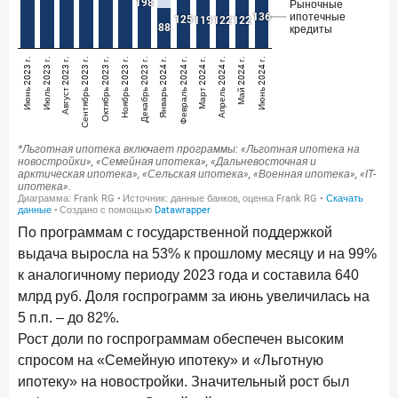
ПОДПИСАТЬСЯ
Я согласен с условиями
обработки данных
10 марта 2026 года
ИССЛЕДОВАНИЕ
Куда уходят деньги? Frank RG исследует рынок
вкладов
6 марта 2026 года
По итогам февраля 2026 года объем выдач кредитов
составил 748,4 млрд руб.
По программам с государственной поддержкой
25 февраля 2026 года
ИССЛЕДОВАНИЕ
выдача выросла на 53% к прошлому месяцу и на 99%
Ипотека. Итоги работы крупнейших ипотечных банков
к аналогичному периоду 2023 года и составила 640
в январе 2026 года
млрд руб. Доля госпрограмм за июнь увеличилась на
18 февраля 2026 года
ИССЛЕДОВАНИЕ
5 п.п. – до 82%.
Не по цене, а по ценности: как россияне выбирали
Рост доли по госпрограммам обеспечен высоким
подписки в 2025 году?
спросом на «Семейную ипотеку» и «Льготную
ипотеку» на новостройки. Значительный рост был
17 февраля 2026 года
ИССЛЕДОВАНИЕ