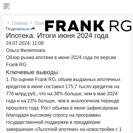
Новости Frank RG
Главная
Новости
Поделиться
Ипотека. Итоги июня 2024 года
Вчера
ИССЛЕДОВАНИЕ
24.07.2024, 11:09
По итогам июля 2026 года объем выдач кредитов
составил 1 061,9 млрд руб.
Ольга Филиппова
Обзор рынка ипотеки в июне 2024 года по версии
Три дня назад
ИССЛЕДОВАНИЕ
Frank RG
Клиентский путь компании МСБ при смене
Ключевые выводы
руководителя в банке обслуживания
1. По оценке Frank RG, объем выданных ипотечных
24 июля 2026 года
кредитов в июне составил 175,7 тысяч кредитов на
ИССЛЕДОВАНИЕ
776 млрд руб., что на 38% больше, чем в мае 2024
Ипотека в России: итоги июня 2026 года в цифрах
года и на 23% больше, чем в аналогичном периоде
22 июля 2026 года
ИССЛЕДОВАНИЕ
прошлого года. Рост объема в июне зафиксирован
Выгодные тарифы на брокерское обслуживание —
благодаря высокому спросу на программы
существенный фактор выбора брокера
государственной поддержки в преддверии
15 июля 2026 года
завершения «Льготной ипотеки» на новостройки с 1