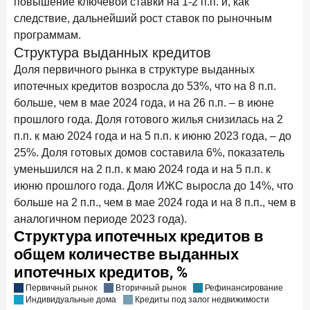
повышение ключевой ставки на 1-2 п.п. и, как
новые финансовые решения
следствие, дальнейший рост ставок по рыночным
18 декабря 2025 года
программам.
Ипотека 2025–2026: стресс‑тест высокими ставками и
Структура выданных кредитов
прогнозы на восстановление
Доля первичного рынка в структуре выданных
ипотечных кредитов возросла до 53%, что на 8 п.п.
8 декабря 2025 года
ИССЛЕДОВАНИЕ
больше, чем в мае 2024 года, и на 26 п.п. – в июне
По итогам ноября 2025 года объем выдач кредитов
прошлого года. Доля готового жилья снизилась на 2
составил 1 027 млрд руб.
п.п. к маю 2024 года и на 5 п.п. к июню 2023 года, – до
5 декабря 2025 года
25%. Доля готовых домов составила 6%, показатель
Эмоции, эксклюзив и вовлечение: новая формула
уменьшился на 2 п.п. к маю 2024 года и на 5 п.п. к
банковской лояльности
июню прошлого года. Доля ИЖС выросла до 14%, что
3 декабря 2025 года
ИССЛЕДОВАНИЕ
больше на 2 п.п., чем в мае 2024 года и на 8 п.п., чем в
Почему опытные инвесторы в России чувствуют себя
аналогичном периоде 2023 года).
начинающими?
25 ноября 2025 года
ИССЛЕДОВАНИЕ
Клиент стал партнером: как трансформируется рынок
инвестиций