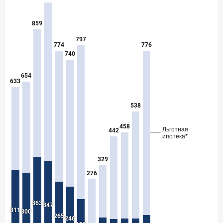
в феврале 2026 года
18 марта 2026 года
ИССЛЕДОВАНИЕ
Банки начали снижать ставки по вкладам еще до
решения ЦБ
16 марта 2026 года
Frank RG объявила победителей кейс-чемпионата
2026 года
12 марта 2026 года
ИССЛЕДОВАНИЕ
Банки ускорили работу с претензиями
Рассылка Frank RG
Итоги недели, наша трактовка основных событий
на банковском рынке