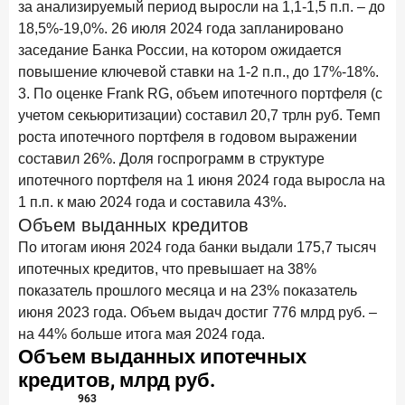
за анализируемый период выросли на 1,1-1,5 п.п. – до
15 апреля 2026 года
ИССЛЕДОВАНИЕ
18,5%-19,0%. 26 июля 2024 года запланировано
Рынок подписок 2026: от гонки за объёмами к битве за
заседание Банка России, на котором ожидается
привычку
повышение ключевой ставки на 1-2 п.п., до 17%-18%.
15 апреля 2026 года
ИССЛЕДОВАНИЕ
3. По оценке Frank RG, объем ипотечного портфеля (с
Маркетинговые акции брокеров: обзор механик и
учетом секьюритизации) составил 20,7 трлн руб. Темп
трендов
роста ипотечного портфеля в годовом выражении
составил 26%. Доля госпрограмм в структуре
10 апреля 2026 года
ИССЛЕДОВАНИЕ
ипотечного портфеля на 1 июня 2024 года выросла на
ДНК современного ипотечного клиента
1 п.п. к маю 2024 года и составила 43%.
Объем выданных кредитов
7 апреля 2026 года
ИССЛЕДОВАНИЕ
По итогам июня 2024 года банки выдали 175,7 тысяч
По итогам марта 2026 года объем выдач кредитов
составил 925,7 млрд руб.
ипотечных кредитов, что превышает на 38%
показатель прошлого месяца и на 23% показатель
26 марта 2026 года
ИССЛЕДОВАНИЕ
июня 2023 года. Объем выдач достиг 776 млрд руб. –
Не экосистемой единой: как пользователи
на 44% больше итога мая 2024 года.
распределяют подписки
25 марта 2026 года
ИССЛЕДОВАНИЕ
Ипотека. Итоги работы крупнейших ипотечных банков