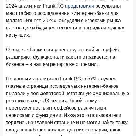
2024 аналитики Frank RG
представили
результаты
Цифра дня
масштабного исследования «Интернет-банки для
Средняя ставка по ипотеке в России
малого бизнеса 2024», обсудили с игроками рынка
8,95
+1,48 п.п.
настоящее и будущее сегмента и наградили лучших
год к году
из лучших.
%
Frank Data. Ипотека
Поделиться
О том, как банки совершенствуют свой интерфейс,
расширяют функционал и как это отражается на
29 декабря 2025 года
бизнесе – в нашем репортаже с премии.
Четких целей в 2026-м и качественных «лошадей»!
По данным аналитиков Frank RG, в 57% случаев
25 декабря 2025 года
ИССЛЕДОВАНИЕ
главные страницы исследуемых интернет-банков
Ипотека. Итоги ноября 2025 года
вызвали у пользователей негативную эмоциональную
24 декабря 2025 года
реакцию в ходе UX-тестов. Виной этому —
Страховщики, УК, брокер-маркетплейсы: как новые
перегруженность интерфейсов различными
игроки меняют рынок инвестиций
сервисами и функциями. Из-за этого пользователи
терялись на главной странице и не могли найти точку
19 декабря 2025 года
ИССЛЕДОВАНИЕ
входа в наиболее важные для них сценарии, такие
В эпоху дуополии маркетплейсов селлеры ищут