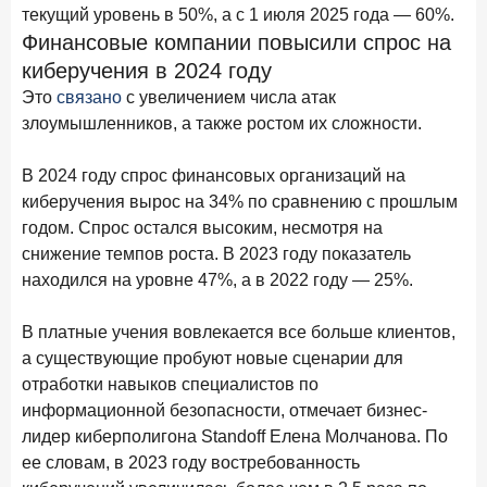
текущий уровень в 50%, а с 1 июля 2025 года — 60%.
15 апреля 2026 года
ИССЛЕДОВАНИЕ
Финансовые компании повысили спрос на
Рынок подписок 2026: от гонки за объёмами к битве за
киберучения в 2024 году
привычку
Это
связано
с увеличением числа атак
15 апреля 2026 года
ИССЛЕДОВАНИЕ
злоумышленников, а также ростом их сложности.
Маркетинговые акции брокеров: обзор механик и
трендов
В 2024 году спрос финансовых организаций на
10 апреля 2026 года
киберучения вырос на 34% по сравнению с прошлым
ИССЛЕДОВАНИЕ
годом. Спрос остался высоким, несмотря на
ДНК современного ипотечного клиента
снижение темпов роста. В 2023 году показатель
7 апреля 2026 года
ИССЛЕДОВАНИЕ
находился на уровне 47%, а в 2022 году — 25%.
По итогам марта 2026 года объем выдач кредитов
составил 925,7 млрд руб.
В платные учения вовлекается все больше клиентов,
а существующие пробуют новые сценарии для
26 марта 2026 года
ИССЛЕДОВАНИЕ
отработки навыков специалистов по
Не экосистемой единой: как пользователи
информационной безопасности, отмечает бизнес-
распределяют подписки
лидер киберполигона Standoff Елена Молчанова. По
25 марта 2026 года
ИССЛЕДОВАНИЕ
ее словам, в 2023 году востребованность
Ипотека. Итоги работы крупнейших ипотечных банков