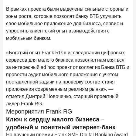
Бизнес на маркетплейсах: новичкам здесь больше не
В рамках проекта были выделены сильные стороны и
место
зоны роста, которые позволят банку ВТБ улучшить
6 февраля 2026 года
ИССЛЕДОВАНИЕ
свое мобильное приложение для бизнеса, сервис и
По итогам января 2026 года объем выдач кредитов
упростить клиентский опыт взаимодействия с
составил 822,8 млрд руб.
мобильным банком.
2 февраля 2026 года
ИССЛЕДОВАНИЕ
«Богатый опыт Frank RG в исследовании цифровых
Premium Banking в 2025 году: портрет клиента, тренды
сервисов для малого бизнеса позволил нам взяться
и стратегии банков
за интересный ad hoc проект от коллег из Банка ВТБ и
30 января 2026 года
ИССЛЕДОВАНИЕ
провести аудит мобильного приложения с учетом
Главные «болевые точки» бизнеса при открытии
поставленной задачи на проверку соответствия
расчетного счета в банках
приложения современным реалиям рынка», —
отметил Дмитрий Новоченко, старший проектный
26 января 2026 года
ИССЛЕДОВАНИЕ
лидер Frank RG.
Ипотека. Итоги декабря 2025 года
Мероприятия Frank RG
15 января 2026 года
ИССЛЕДОВАНИЕ
Ключ к сердцу малого бизнеса –
По итогам декабря 2025 года объем выдач кредитов
удобный и понятный интернет-банк
составил 1 326,5 млрд руб.
На вручении премии Frank SME Digital Banking Award