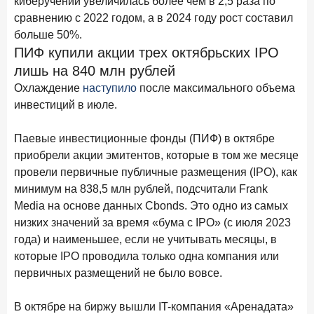
киберучений увеличилась более чем в 2,5 раза по
в феврале 2026 года
сравнению с 2022 годом, а в 2024 году рост составил
больше 50%.
18 марта 2026 года
ИССЛЕДОВАНИЕ
ПИФ купили акции трех октябрьских IPO
Банки начали снижать ставки по вкладам еще до
лишь на 840 млн рублей
решения ЦБ
Охлаждение
наступило
после максимального объема
16 марта 2026 года
инвестиций в июле.
Frank RG объявила победителей кейс-чемпионата
2026 года
Паевые инвестиционные фонды (ПИФ) в октябре
12 марта 2026 года
ИССЛЕДОВАНИЕ
приобрели акции эмитентов, которые в том же месяце
Банки ускорили работу с претензиями
провели первичные публичные размещения (IPO), как
минимум на 838,5 млн рублей, подсчитали Frank
Рассылка Frank RG
Media на основе данных Cbonds. Это одно из самых
низких значений за время «бума с IPO» (с июля 2023
Итоги недели, наша трактовка основных событий
года) и наименьшее, если не учитывать месяцы, в
на банковском рынке
которые IPO проводила только одна компания или
первичных размещений не было вовсе.
В октябре на биржу вышли IT-компания «Аренадата»