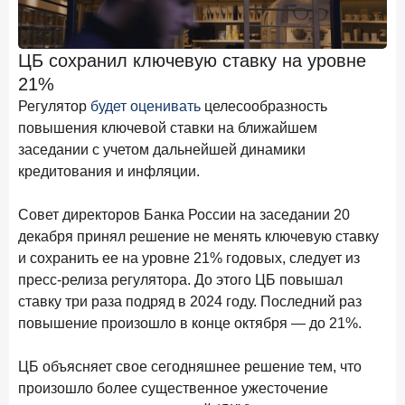
Клиенты чаще всего узнают о сберегательных
продуктах из рекламы в интернете и на ТВ
ЦБ сохранил ключевую ставку на уровне
9 июля 2026 года
21%
С ростом благосостояния клиентов-сберегателей
увеличивается и склонность к диверсификации
Регулятор
будет оценивать
целесообразность
повышения ключевой ставки на ближайшем
7 июля 2026 года
заседании с учетом дальнейшей динамики
По итогам июня 2026 года объем выдач кредитов
кредитования и инфляции.
составил 1 166,4 млрд руб.
3 июля 2026 года
Совет директоров Банка России на заседании 20
«Скорость измеряется секундами». Новые стандарты
декабря принял решение не менять ключевую ставку
банковского контакт-центра
и сохранить ее на уровне 21% годовых, следует из
25 июня 2026 года
ИССЛЕДОВАНИЕ
пресс-релиза регулятора. До этого ЦБ повышал
Ипотека в России: итоги мая 2026 года в цифрах
ставку три раза подряд в 2024 году. Последний раз
повышение произошло в конце октября — до 21%.
22 июня 2026 года
«Честность — индустриальный стандарт»: как банки
ЦБ объясняет свое сегодняшнее решение тем, что
завоевывают лояльность private-клиентов
произошло более существенное ужесточение