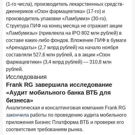
ПОДПИСАТЬСЯ
(1-го числа), производитель лекарственных средств-
дженериков «Озон фармацевтика» (17-го) и
Я согласен с условиями
обработки данных
производитель упаковки «Ламбумиз» (30-го).
Структура ПИФ на конец месяца не отражает акции
10 марта 2026 года
ИССЛЕДОВАНИЕ
«Ламбумизы» (привлекла на IPO 802 млн рублей) в
Куда уходят деньги? Frank RG исследует рынок
составе каких-либо фондов. Вложение ПИФ в бумаги
вкладов
«Аренадаты» (2,7 млрд рублей) на начало ноября
составляли 527,6 млн рублей, а в акции «Озон
6 марта 2026 года
фармацевтики» (3,4 млрд рублей) — 310,8 млн
По итогам февраля 2026 года объем выдач кредитов
составил 748,4 млрд руб.
рублей.
Исследования
25 февраля 2026 года
ИССЛЕДОВАНИЕ
Frank RG завершила исследование
Ипотека. Итоги работы крупнейших ипотечных банков
«Аудит мобильного банка ВТБ для
в январе 2026 года
бизнеса»
18 февраля 2026 года
ИССЛЕДОВАНИЕ
Аналитическая и консалтинговая компания Frank RG
Не по цене, а по ценности: как россияне выбирали
закончила
работы по проведению аудита мобильного
подписки в 2025 году?
приложения Бизнес Платформа ВТБ и проверке его
соответствия требованиям рынка.
17 февраля 2026 года
ИССЛЕДОВАНИЕ