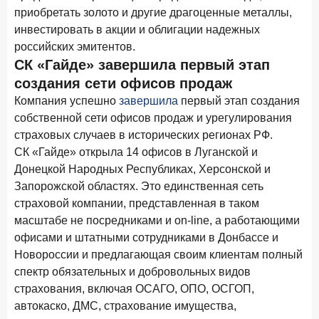
24 ноября 2025 года
ИССЛЕДОВАНИЕ
приобретать золото и другие драгоценные металлы,
Ипотека. Итоги октября 2025 года
инвестировать в акции и облигации надежных
российских эмитентов.
Рассылка Frank RG
СК «Гайде» завершила первый этап
создания сети офисов продаж
Итоги недели, наша трактовка основных событий
Компания успешно
завершила
первый этап создания
на банковском рынке
собственной сети офисов продаж и урегулирования
страховых случаев в исторических регионах РФ.
СК «Гайде» открыла 14 офисов в Луганской и
Донецкой Народных Республиках, Херсонской и
ПОДПИСАТЬСЯ
Запорожской областях. Это единственная сеть
страховой компании, представленная в таком
Я согласен с условиями
обработки данных
масштабе не посредниками и on-line, а работающими
офисами и штатными сотрудниками в Донбассе и
Новороссии и предлагающая своим клиентам полный
спектр обязательных и добровольных видов
страхования, включая ОСАГО, ОПО, ОСГОП,
автокаско, ДМС, страхование имущества,