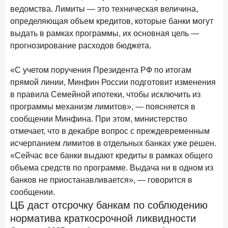
В борьбе за сбережения россиян банки учатся
ведомства. Лимиты — это техническая величина,
понимать контекст
определяющая объем кредитов, которые банки могут
выдать в рамках программы, их основная цель —
28 мая 2026 года
ИССЛЕДОВАНИЕ
прогнозирование расходов бюджета.
Доверие становится главным фактором на рынке
Private banking
«С учетом поручения Президента РФ по итогам
25 мая 2026 года
ИССЛЕДОВАНИЕ
прямой линии, Минфин России подготовит изменения
Ипотека в России: итоги апреля 2026 года в цифрах
в правила Семейной ипотеки, чтобы исключить из
программы механизм лимитов», — поясняется в
13 мая 2026 года
ИССЛЕДОВАНИЕ
сообщении Минфина. При этом, министерство
«Ни один зарубежный private банк не может
отмечает, что в декабре вопрос с преждевременным
сравниться с российским»
исчерпанием лимитов в отдельных банках уже решен.
6 мая 2026 года
«Сейчас все банки выдают кредиты в рамках общего
ИССЛЕДОВАНИЕ
объема средств по программе. Выдача ни в одном из
По итогам апреля 2026 года объем выдач кредитов
составил 968 млрд руб.
банков не приостанавливается», — говорится в
сообщении.
29 апреля 2026 года
ИССЛЕДОВАНИЕ
ЦБ даст отсрочку банкам по соблюдению
Конкуренция на рынке инвестиционно-страховых
норматива краткосрочной ликвидности
продуктов усиливается