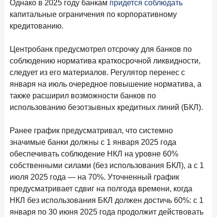
Однако в 2025 году банкам
придется соблюдать
28 апреля 2026 года
ИССЛЕДОВАНИЕ
капитальные ограничения по корпоративному
Привязанность побеждает ставку? Как выбирают банк
кредитованию.
для сбережений в 2026 году
Центробанк предусмотрел отсрочку для банков по
27 апреля 2026 года
ИССЛЕДОВАНИЕ
соблюдению норматива краткосрочной ликвидности,
Банки скорректировали доходность вкладов после
следует из его материалов. Регулятор перенес с
снижения ключевой ставки до 14,5%
января на июль очередное повышение норматива, а
также расширил возможности банков по
Цифра дня
использованию безотзывных кредитных линий (БКЛ).
Средняя ставка по ипотеке в России
8,95
+1,48 п.п.
Ранее график предусматривал, что системно
год к году
%
значимые банки должны с 1 января 2025 года
обеспечивать соблюдение НКЛ на уровне 60%
Frank Data. Ипотека
Поделиться
собственными силами (без использования БКЛ), а с 1
июля 2025 года — на 70%. Уточненный график
24 апреля 2026 года
ИССЛЕДОВАНИЕ
предусматривает сдвиг на полгода времени, когда
Ипотека. Итоги работы крупнейших ипотечных банков
НКЛ без использования БКЛ должен достичь 60%: с 1
в марте 2026 года
января по 30 июня 2025 года продолжит действовать