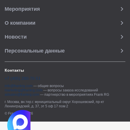
Мероприятия
О компании
Новости
Персональные данные
Контакты
+7 (495) 280-70-51
info@frankrg.com
—
общие вопросы
marketing@frankrg.com
—
вопросы заказа исследований
adsales@frankrg.com
—
партнерство в мероприятиях Frank RG
г. Москва, вн.тер.г. муниципальный округ Хорошевский, пр-кт
Ленинградский, д. 37, эт 5 оф 17 пом 2
© Frank RG, 2026