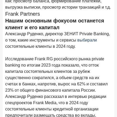
как: просмотр баланса, формирование платежки,
новые финансовые решения
выгрузка выписки, просмотр истории транзакций и т.д.
18 декабря 2025 года
Frank Partners
Ипотека 2025–2026: стресс‑тест высокими ставками и
Нашим основным фокусом останется
прогнозы на восстановление
клиент и его капитал
8 декабря 2025 года
ИССЛЕДОВАНИЕ
Александр Руденко, директор ЗЕНИТ Private Banking,
о том, какие инструменты и сервисы
выбирали
По итогам ноября 2025 года объем выдач кредитов
составил 1 027 млрд руб.
состоятельные клиенты в 2024 году.
5 декабря 2025 года
Исследование Frank RG российского рынка private
Эмоции, эксклюзив и вовлечение: новая формула
banking по итогам 2023 года показало, что отток
банковской лояльности
капитала состоятельных клиентов за рубеж
3 декабря 2025 года
ИССЛЕДОВАНИЕ
существенно сократился, а объем средств на их
Почему опытные инвесторы в России чувствуют себя
счетах в банках, напротив, вырос на 62% и составил
начинающими?
23% от общего финансового капитала России.
Александр Руденко рассказал в интервью редакции
25 ноября 2025 года
ИССЛЕДОВАНИЕ
спецпроектов Frank Media, что в 2024 году
Клиент стал партнером: как трансформируется рынок
состоятельные клиенты кредитной организации
инвестиций
предпочитали размещать средства во вклады,