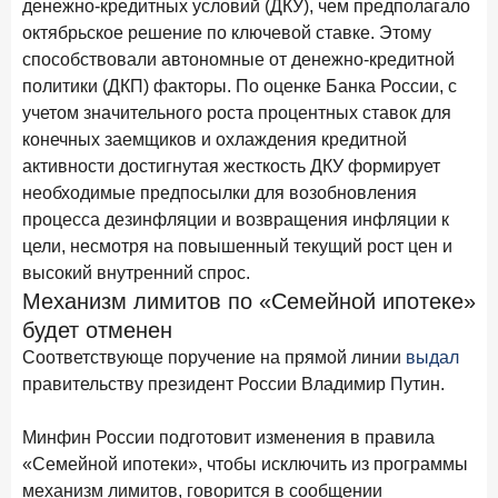
денежно-кредитных условий (ДКУ), чем предполагало
Рассылка Frank RG
октябрьское решение по ключевой ставке. Этому
Итоги недели, наша трактовка основных событий
способствовали автономные от денежно-кредитной
на банковском рынке
политики (ДКП) факторы. По оценке Банка России, с
учетом значительного роста процентных ставок для
конечных заемщиков и охлаждения кредитной
активности достигнутая жесткость ДКУ формирует
необходимые предпосылки для возобновления
ПОДПИСАТЬСЯ
процесса дезинфляции и возвращения инфляции к
Я согласен с условиями
обработки данных
цели, несмотря на повышенный текущий рост цен и
высокий внутренний спрос.
Механизм лимитов по «Семейной ипотеке»
8 июня 2026 года
ИССЛЕДОВАНИЕ
будет отменен
По итогам мая 2026 года объем выдач кредитов
составил 993,8 млрд руб.
Соответствующе поручение на прямой линии
выдал
правительству президент России Владимир Путин.
4 июня 2026 года
ИССЛЕДОВАНИЕ
Синергия интеллектов: будущее контакт-центров в
Минфин России подготовит изменения в правила
партнерстве человека и технологий
«Семейной ипотеки», чтобы исключить из программы
1 июня 2026 года
механизм лимитов, говорится в сообщении