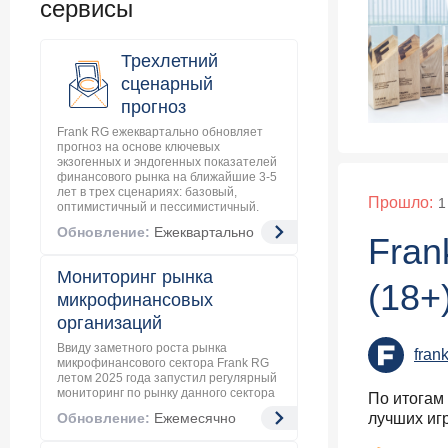
сервисы
Т-Банк
Трехлетний
Самый 
сценарный
прогноз
Альфа
Frank RG ежеквартально обновляет
Самый
прогноз на основе ключевых
экзогенных и эндогенных показателей
картой
финансового рынка на ближайшие 3-5
лет в трех сценариях: базовый,
ВТБ
Прошло:
1
оптимистичный и пессимистичный.
Обновление:
Ежеквартально
Лучшая
Fran
Альфа
Мониторинг рынка
(18+
микрофинансовых
Самая 
организаций
Точка
Ввиду заметного роста рынка
fran
микрофинансового сектора Frank RG
летом 2025 года запустил регулярный
мониторинг по рынку данного сектора
По итогам
Обновление:
Ежемесячно
лучших игр