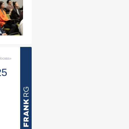
ес-картой
знес-
Москва»
25