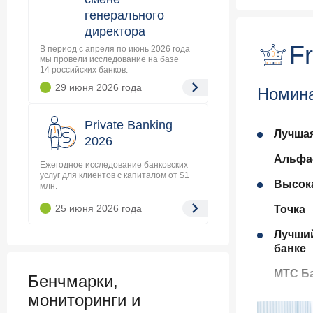
генерального
директора
F
В период с апреля по июнь 2026 года
мы провели исследование на базе
14 российских банков.
29 июня 2026
года
Номина
Private Banking
Лучшая
2026
Альфа
Ежегодное исследование банковских
услуг для клиентов с капиталом от $1
Высока
млн.
25 июня 2026
года
Точка
Лучший
банке
МТС Б
Бенчмарки,
мониторинги и
Лучший
банке