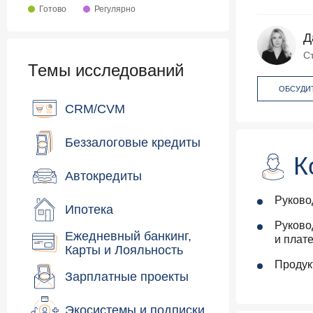
Готово
Регулярно
Д
С
Темы исследований
ОБСУДИ
CRM/CVM
Беззалоговые кредиты
К
Автокредиты
Руково
Ипотека
Руково
Ежедневный банкинг,
и плат
Карты и Лояльность
Продук
Зарплатные проекты
Экосистемы и подписки