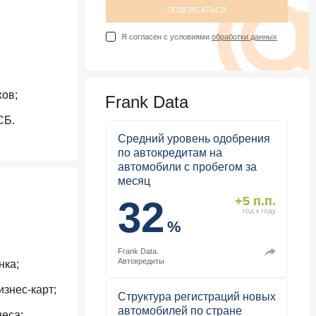
ПОДПИСАТЬСЯ
Я согласен с условиями
обработки данных
ов;
Frank Data
СБ.
Средний уровень одобрения
по автокредитам на
автомобили с пробегом за
месяц
32
+5 п.п.
год к году
%
Frank Data.
Автокредиты
нка;
изнес-карт;
Структура регистраций новых
автомобилей по стране
неса;