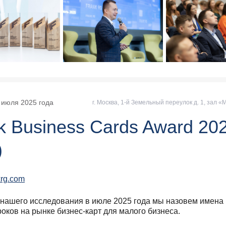
функциональный интернет-банк для управления бизн
-Банк
 функциональный мобильный банк для управления би
 июля 2025
года
г. Москва, 1-й Земельный переулок д. 1, зал «
 программа лояльности по бизнес-карте
k Business Cards Award 20
-Банк
)
выгодная бизнес-карта для малого бизнеса
krg.com
 нашего исследования в июле 2025 года мы назовем имена
оков на рынке бизнес-карт для малого бизнеса.