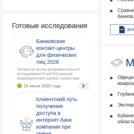
Сравни
банков
Готовые исследования
ДЕМ
Банковские
контакт-центры
для физических
М
лиц 2026
Четвертая волна фундаментального
исследования Frank RG каналов
Официа
взаимодействия банков с клиентами
макроэ
16 июля 2026
года
Глубин
Клиентский путь
Экспер
получения
доступа в
Кабине
интернет-банк
област
компании при
смене