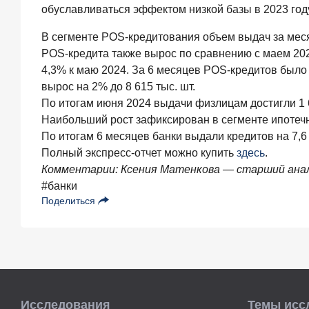
обуславливаться эффектом низкой базы в 2023 году
ИССЛЕДОВАНИЕ
Ипотека
В сегменте POS-кредитования объем выдач за месяц
в
POS-кредита также вырос по сравнению с маем 2024
России:
4,3% к маю 2024. За 6 месяцев POS-кредитов было
итоги
июня
вырос на 2% до 8 615 тыс. шт.
2026
По итогам июня 2024 выдачи физлицам достигли 1 6
года
Наибольший рост зафиксирован в сегменте ипотечн
в
По итогам 6 месяцев банки выдали кредитов на 7,6 
цифрах
Полный экспресс-отчет можно купить
здесь
.
22
Комментарии: Ксения Матенкова — старший анали
июля
2026
#банки
года
Поделиться
ИССЛЕДОВАНИЕ
Выгодные
тарифы
на
брокерское
обслуживание
—
Исследования
Темы исс
существенный