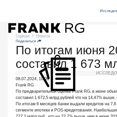
Исследо
Новости
Главная
Новости
Поделиться
Frank
По итогам июня 2
RG
составил 1 673 м
Вчера
ИССЛЕДОВАНИЕ
ИССЛЕДО
По
08.07.2024, 10:00
итогам
июля
Frank RG
2026
По предварительной оценке Frank RG, в июне объе
года
составил 1 672,5 млрд рублей что на 14,47% выше,
объем
По итогам 6 месяцев банки выдали кредитов на 7,6
выдач
сегменте ипотеки и POS-кредитования. Наибольший
кредитов
составил
777,2 млрд руб., что на 22,7% выше, чем в июне 202