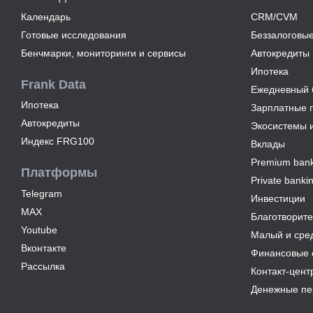
фактор
Календарь
CRM/CVM
выбора
Готовые исследования
Беззалоговые
брокера
Бенчмарки, мониторинги и сервисы
Автокредиты
15
Ипотека
июля
Frank Data
2026
Ежедневный б
года
Ипотека
Зарплатные 
Клиенты
Автокредиты
Экосистемы 
чаще
Индекс FRG100
всего
Вклады
узнают
Premium bank
о сберегательных
Платформы
Private banki
продуктах
Telegram
из
Инвестиции
рекламы
MAX
Благотворите
в интернете
Youtube
Малый и сре
и
Вконтакте
Финансовые 
на
Рассылка
ТВ
Контакт-цент
Денежные пе
9
июля
2026