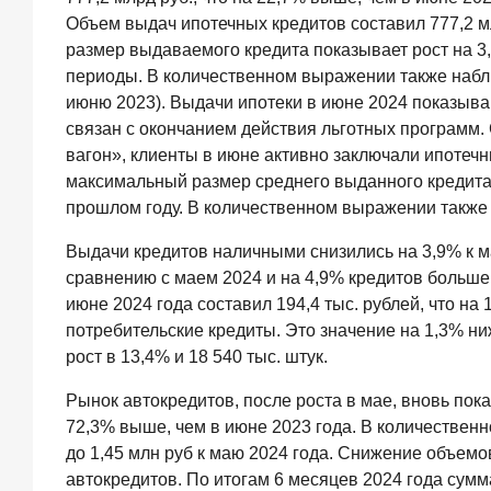
1
Объем выдач ипотечных кредитов составил 777,2 м
061,9
размер выдаваемого кредита показывает рост на 3
млрд
периоды. В количественном выражении также наблюд
руб.
июню 2023). Выдачи ипотеки в июне 2024 показыв
Три
связан с окончанием действия льготных программ. 
дня
вагон», клиенты в июне активно заключали ипотеч
назад
ИССЛЕДОВАНИЕ
максимальный размер среднего выданного кредита. 
Клиентский
прошлом году. В количественном выражении также 
путь
компании
Выдачи кредитов наличными снизились на 3,9% к м
МСБ
сравнению с маем 2024 и на 4,9% кредитов больше,
при
июне 2024 года составил 194,4 тыс. рублей, что на
смене
потребительские кредиты. Это значение на 1,3% н
руководителя
рост в 13,4% и 18 540 тыс. штук.
в
банке
Рынок автокредитов, после роста в мае, вновь пока
обслуживания
72,3% выше, чем в июне 2023 года. В количественн
24
до 1,45 млн руб к маю 2024 года. Снижение объемо
июля
2026
автокредитов. По итогам 6 месяцев 2024 года сумм
года