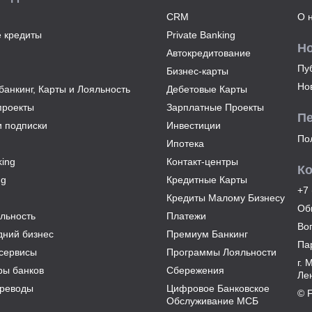
CRM
О 
 кредиты
Private Banking
Н
Автокредитование
Пу
Бизнес-карты
Но
анкинг, Карты и Лояльность
Дебетовые Карты
проекты
Зарплатные Проекты
П
и подписки
Инвестиции
По
Ипотека
ing
Контакт-центры
К
ng
Кредитные Карты
+7 
Кредиты Малому Бизнесу
Об
льность
Платежи
Во
дний бизнес
Премиум Банкинг
Па
сервисы
Программы Лояльности
г. 
ры банков
Сбережения
Лен
реводы
Цифровое Банковское
© 
Обслуживание МСБ