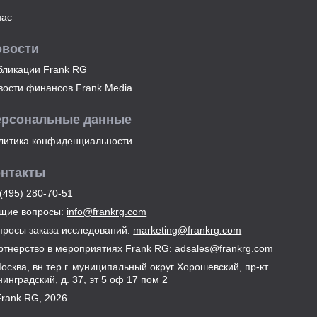
нас
овости
бликации Frank RG
вости финансов Frank Media
ерсональные данные
литика конфиденциальности
онтакты
(495) 280-70-51
щие вопросы:
info@frankrg.com
просы заказа исследований:
marketing@frankrg.com
ртнерство в мероприятиях Frank RG:
adsales@frankrg.com
Москва, вн.тер.г. муниципальный округ Хорошевский, пр-кт
инградский, д. 37, эт 5 оф 17 пом 2
Frank RG, 2026