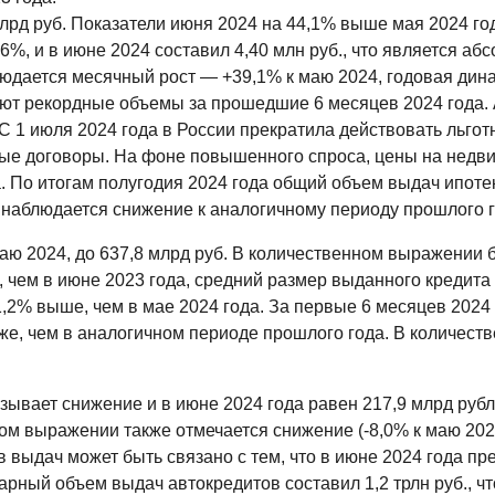
лрд руб. Показатели июня 2024 на 44,1% выше мая 2024 го
,6%, и в июне 2024 составил 4,40 млн руб., что является 
ается месячный рост — +39,1% к маю 2024, годовая динами
ают рекордные объемы за прошедшие 6 месяцев 2024 года.
С 1 июля 2024 года в России прекратила действовать льгот
ные договоры. На фоне повышенного спроса, цены на недвиж
По итогам полугодия 2024 года общий объем выдач ипотеки 
наблюдается снижение к аналогичному периоду прошлого г
аю 2024, до 637,8 млрд руб. В количественном выражении
 чем в июне 2023 года, средний размер выданного кредита з
 1,2% выше, чем в мае 2024 года. За первые 6 месяцев 2024
иже, чем в аналогичном периоде прошлого года. В количес
зывает снижение и в июне 2024 года равен 217,9 млрд рубле
ом выражении также отмечается снижение (-8,0% к маю 2024
в выдач может быть связано с тем, что в июне 2024 года п
арный объем выдач автокредитов составил 1,2 трлн руб., чт