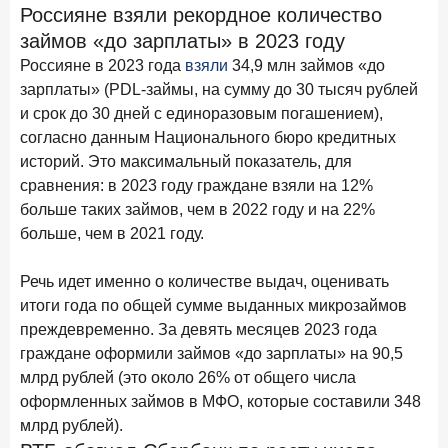
Клиенты чаще всего узнают о сберегательных
Россияне взяли рекордное количество
продуктах из рекламы в интернете и на ТВ
займов «до зарплаты» в 2023 году
Россияне в 2023 года
взяли
34,9 млн займов «до
9 июля 2026 года
зарплаты» (PDL-займы, на сумму до 30 тысяч рублей
С ростом благосостояния клиентов-сберегателей
увеличивается и склонность к диверсификации
и срок до 30 дней с единоразовым погашением),
согласно данным Национального бюро кредитных
7 июля 2026 года
историй. Это максимальный показатель, для
По итогам июня 2026 года объем выдач кредитов
сравнения: в 2023 году граждане взяли на 12%
составил 1 166,4 млрд руб.
больше таких займов, чем в 2022 году и на 22%
3 июля 2026 года
больше, чем в 2021 году.
«Скорость измеряется секундами». Новые стандарты
банковского контакт-центра
Речь идет именно о количестве выдач, оценивать
итоги года по общей сумме выданных микрозаймов
25 июня 2026 года
ИССЛЕДОВАНИЕ
преждевременно. За девять месяцев 2023 года
Ипотека в России: итоги мая 2026 года в цифрах
граждане оформили займов «до зарплаты» на 90,5
22 июня 2026 года
млрд рублей (это около 26% от общего числа
«Честность — индустриальный стандарт»: как банки
оформленных займов в МФО, которые составили 348
завоевывают лояльность private-клиентов
млрд рублей).