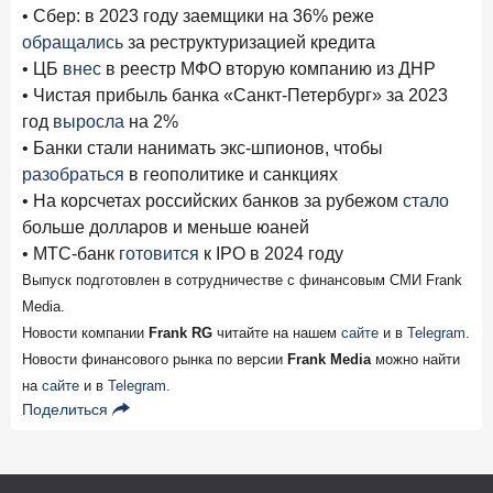
Бизнес на маркетплейсах: новичкам здесь больше не
• Сбер: в 2023 году заемщики на 36% реже
место
обращались
за реструктуризацией кредита
• ЦБ
внес
в реестр МФО вторую компанию из ДНР
6 февраля 2026 года
ИССЛЕДОВАНИЕ
• Чистая прибыль банка «Санкт-Петербург» за 2023
По итогам января 2026 года объем выдач кредитов
год
выросла
на 2%
составил 822,8 млрд руб.
• Банки стали нанимать экс-шпионов, чтобы
2 февраля 2026 года
ИССЛЕДОВАНИЕ
разобраться
в геополитике и санкциях
Premium Banking в 2025 году: портрет клиента, тренды
• На корсчетах российских банков за рубежом
стало
и стратегии банков
больше долларов и меньше юаней
• МТС-банк
готовится
к IPO в 2024 году
30 января 2026 года
ИССЛЕДОВАНИЕ
Выпуск подготовлен в сотрудничестве с финансовым СМИ Frank
Главные «болевые точки» бизнеса при открытии
Media.
расчетного счета в банках
Новости компании
Frank RG
читайте на нашем
сайте
и в
Telegram
.
26 января 2026 года
ИССЛЕДОВАНИЕ
Новости финансового рынка по версии
Frank Media
можно найти
Ипотека. Итоги декабря 2025 года
на
сайте
и в
Telegram
.
Поделиться
15 января 2026 года
ИССЛЕДОВАНИЕ
По итогам декабря 2025 года объем выдач кредитов
составил 1 326,5 млрд руб.