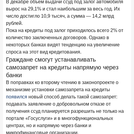
В декабре объем выдачи ссуд под залог автомобиля
28 апреля 2026 года
ИССЛЕДОВАНИЕ
вырос на 29,1% и стал наибольшим за весь год. Их
Привязанность побеждает ставку? Как выбирают банк
число достигло 10,9 тысяч, а сумма — 14,2 млрд
для сбережений в 2026 году
рублей.
Пока на кредиты под залог приходилось всего 2% от
27 апреля 2026 года
ИССЛЕДОВАНИЕ
количество заключенных договоров. Однако в
Банки скорректировали доходность вкладов после
некоторых банках видят тенденцию на увеличение
снижения ключевой ставки до 14,5%
спроса на этот вид кредитования.
Граждане смогут устанавливать
Цифра дня
самозапрет на кредиты напрямую через
Средняя ставка по ипотеке на первичном рынке
банки
6,9
+0,85 п.п.
год к году
В поправках ко второму чтению в законопроекте о
%
механизме установки самозапрета на кредиты
появился
новый способ делать такой самозапрет:
Frank Data. Ипотека
Поделиться
подавать заявление о добровольном отказе от
получения ссуд планируется разрешить не только на
24 апреля 2026 года
ИССЛЕДОВАНИЕ
портале «Госуслуги» и в многофункциональных
Ипотека. Итоги работы крупнейших ипотечных банков
центрах, но и напрямую через банки и
в марте 2026 года
микрофинансовые организации.