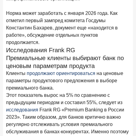
15 апреля 2026 года
ИССЛЕДОВАНИЕ
Рынок подписок 2026: от гонки за объёмами к битве за
Норма может заработать с января 2026 года. Как
привычку
отметил первый зампред комитета Госдумы
Константин Бахарев, документ еще «находится в
15 апреля 2026 года
ИССЛЕДОВАНИЕ
работе», обсуждение отдельных пунктов
Маркетинговые акции брокеров: обзор механик и
продолжается.
трендов
Исследования Frank RG
10 апреля 2026 года
ИССЛЕДОВАНИЕ
Премиальные клиенты выбирают банк по
ДНК современного ипотечного клиента
ценовым параметрам продукта
Клиенты
продолжают ориентироваться
на ценовые
7 апреля 2026 года
ИССЛЕДОВАНИЕ
параметры продуктового предложения в выборе
По итогам марта 2026 года объем выдач кредитов
премиального банка.
составил 925,7 млрд руб.
Этот показатель вырос на 5% по сравнению с
26 марта 2026 года
ИССЛЕДОВАНИЕ
предыдущим периодом и составил 55%, следует из
Не экосистемой единой: как пользователи
исследования
Frank RG «Premium Banking в России
распределяют подписки
2023». Таким образом, для банков критично важно
регулярно отслеживать условия премиального
25 марта 2026 года
ИССЛЕДОВАНИЕ
обслуживания в банках-конкурентах. Именно поэтому
Ипотека. Итоги работы крупнейших ипотечных банков