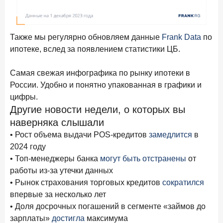
ПОДПИСАТЬСЯ
Я согласен с условиями
обработки данных
Также мы регулярно обновляем данные
Frank Data
по
ипотеке, вслед за появлением статистики ЦБ.
10 марта 2026 года
ИССЛЕДОВАНИЕ
Куда уходят деньги? Frank RG исследует рынок
Самая свежая инфографика по рынку ипотеки в
вкладов
России. Удобно и понятно упакованная в графики и
6 марта 2026 года
цифры.
По итогам февраля 2026 года объем выдач кредитов
Другие новости недели, о которых вы
составил 748,4 млрд руб.
наверняка слышали
25 февраля 2026 года
ИССЛЕДОВАНИЕ
• Рост объема выдачи POS-кредитов
замедлится
в
Ипотека. Итоги работы крупнейших ипотечных банков
2024 году
в январе 2026 года
• Топ-менеджеры банка
могут быть отстранены
от
работы из-за утечки данных
18 февраля 2026 года
ИССЛЕДОВАНИЕ
• Рынок страхования торговых кредитов
сократился
Не по цене, а по ценности: как россияне выбирали
впервые за несколько лет
подписки в 2025 году?
• Доля досрочных погашений в сегменте «займов до
17 февраля 2026 года
ИССЛЕДОВАНИЕ
зарплаты»
достигла
максимума