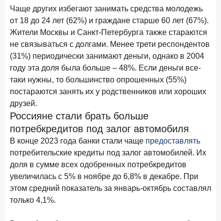
В борьбе за сбережения россиян банки учатся
Чаще других избегают занимать средства молодежь
понимать контекст
от 18 до 24 лет (62%) и граждане старше 60 лет (67%).
Жители Москвы и Санкт-Петербурга также стараются
28 мая 2026 года
ИССЛЕДОВАНИЕ
не связываться с долгами. Менее трети респондентов
Доверие становится главным фактором на рынке
(31%) периодически занимают деньги, однако в 2004
Private banking
году эта доля была больше – 48%. Если деньги все-
25 мая 2026 года
ИССЛЕДОВАНИЕ
таки нужны, то большинство опрошенных (55%)
Ипотека в России: итоги апреля 2026 года в цифрах
постараются занять их у родственников или хороших
друзей.
13 мая 2026 года
ИССЛЕДОВАНИЕ
Россияне стали брать больше
«Ни один зарубежный private банк не может
потребкредитов под залог автомобиля
сравниться с российским»
В конце 2023 года банки стали чаще
предоставлять
6 мая 2026 года
ИССЛЕДОВАНИЕ
потребительские кредиты под залог автомобилей. Их
По итогам апреля 2026 года объем выдач кредитов
доля в сумме всех одобренных потребкредитов
составил 968 млрд руб.
увеличилась с 5% в ноябре до 6,8% в декабре. При
этом средний показатель за январь-октябрь составлял
29 апреля 2026 года
ИССЛЕДОВАНИЕ
только 4,1%.
Конкуренция на рынке инвестиционно-страховых
продуктов усиливается