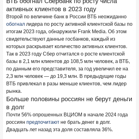
ВТБ обогнал Сбербанк по росту числа
Рассылка Frank RG
активных клиентов в 2023 году
Итоги недели, наша трактовка основных событий
Второй по величине банк в России ВТБ неожиданно
на банковском рынке
обогнал
лидера по росту активной клиентской базы по
итогам 2023 года, обнаружили Frank Media. Об этом
свидетельствуют данные госбанков, каждый из
которых раскрывает количество активных клиентов.
Так в 2023 году Сбер отчитался о росте клиентской
ПОДПИСАТЬСЯ
базы в 2,1 млн клиентов до 108,5 млн человек, а ВТБ,
Я согласен с условиями
обработки данных
по данным его представителя, за год увеличил ее на
2,3 млн человек — до 19,3 млн. В предыдущие годы
ВТБ привлекал в разы меньше клиентов, чем лидер
8 июня 2026 года
ИССЛЕДОВАНИЕ
рынка.
По итогам мая 2026 года объем выдач кредитов
Больше половины россиян не берут деньги
составил 993,8 млрд руб.
в долг
4 июня 2026 года
ИССЛЕДОВАНИЕ
Почти 56% опрошенных ВЦИОМ в начале 2024 года
Синергия интеллектов: будущее контакт-центров в
россиян
предпочитают
не брать денег в долг.
партнерстве человека и технологий
Двадцать лет назад эта доля составляла 36%.
1 июня 2026 года