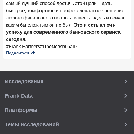
новые финансовые решения
самый лучший способ достичь этой цели – дать
быстрое, комфортное и профессиональное решение
18 декабря 2025 года
любого финансового вопроса клиента здесь и сейчас,
Ипотека 2025–2026: стресс‑тест высокими ставками и
каким бы сложным он не был.
Это и есть ключ к
прогнозы на восстановление
успеху для современного банковского сервиса
8 декабря 2025 года
ИССЛЕДОВАНИЕ
сегодня
.
По итогам ноября 2025 года объем выдач кредитов
#Frank Partners
#Промсвязьбанк
составил 1 027 млрд руб.
Поделиться
5 декабря 2025 года
Эмоции, эксклюзив и вовлечение: новая формула
банковской лояльности
Исследования
3 декабря 2025 года
ИССЛЕДОВАНИЕ
Почему опытные инвесторы в России чувствуют себя
Frank Data
начинающими?
Платформы
25 ноября 2025 года
ИССЛЕДОВАНИЕ
Клиент стал партнером: как трансформируется рынок
Темы исследований
инвестиций