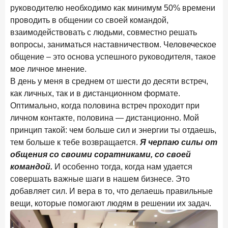
Рассылка Frank RG
руководителю необходимо как минимум 50% времени
проводить в общении со своей командой,
Итоги недели, наша трактовка основных событий
взаимодействовать с людьми, совместно решать
на банковском рынке
вопросы, заниматься наставничеством. Человеческое
общение – это основа успешного руководителя, такое
мое личное мнение.
В день у меня в среднем от шести до десяти встреч,
ПОДПИСАТЬСЯ
как личных, так и в дистанционном формате.
Оптимально, когда половина встреч проходит при
Я согласен с условиями
обработки данных
личном контакте, половина — дистанционно. Мой
принцип такой: чем больше сил и энергии ты отдаешь,
8 июня 2026 года
ИССЛЕДОВАНИЕ
тем больше к тебе возвращается.
Я черпаю силы от
По итогам мая 2026 года объем выдач кредитов
общения со своими соратниками, со своей
составил 993,8 млрд руб.
командой.
И особенно тогда, когда нам удается
совершать важные шаги в нашем бизнесе. Это
4 июня 2026 года
ИССЛЕДОВАНИЕ
добавляет сил. И вера в то, что делаешь правильные
Синергия интеллектов: будущее контакт-центров в
вещи, которые помогают людям в решении их задач.
партнерстве человека и технологий
1 июня 2026 года