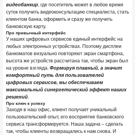
видеобанкир
, где посетитель может в любое время
Цифра дня
суток получить видеоконсультацию специалиста, стать
Средний срок ипотеки на первичном рынке
клиентом банка, оформить и сразу же получить
26,8
-0,15
банковскую карту.
год к году
Про привычный интерфейс
лет
У наших цифровых сервисов единый интерфейс на
любых электронных устройствах. Поэтому дисплеи
Frank Data. Ипотека
Поделиться
банкоматов визуально повторяют экран смартфона,
высота же устройств рассчитана так, чтобы экран был
29 декабря 2025 года
на уровне взгляда.
Формируя плавный, а значит
Четких целей в 2026-м и качественных «лошадей»!
комфортный путь для пользователей
25 декабря 2025 года
ИССЛЕДОВАНИЕ
цифровых сервисов, мы обеспечиваем
Ипотека. Итоги ноября 2025 года
максимальный синергетический эффект наших
решений
.
24 декабря 2025 года
Про ключ к успеху
Страховщики, УК, брокер-маркетплейсы: как новые
Заходя в наш офис, клиент получает уникальный
игроки меняют рынок инвестиций
пользовательский опыт, его восприятие банковского
сервиса трансформируется. Наша задача – сделать
19 декабря 2025 года
ИССЛЕДОВАНИЕ
так, чтобы клиенты возвращались к нам снова. И
В эпоху дуополии маркетплейсов селлеры ищут