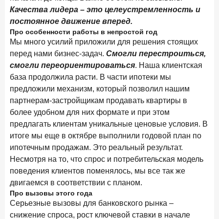
15 апреля 2026 года
ИССЛЕДОВАНИЕ
Качества лидера – это целеустремленность и
Рынок подписок 2026: от гонки за объёмами к битве за
постоянное движение вперед.
привычку
Про особенности работы в непростой год
Мы много усилий приложили для решения стоящих
15 апреля 2026 года
ИССЛЕДОВАНИЕ
перед нами бизнес-задач.
Смогли перестроиться,
Маркетинговые акции брокеров: обзор механик и
смогли переориентироваться
. Наша клиентская
трендов
база продолжила расти. В части ипотеки мы
предложили механизм, который позволил нашим
10 апреля 2026 года
ИССЛЕДОВАНИЕ
партнерам-застройщикам продавать квартиры в
ДНК современного ипотечного клиента
более удобном для них формате и при этом
7 апреля 2026 года
ИССЛЕДОВАНИЕ
предлагать клиентам уникальные ценовые условия. В
По итогам марта 2026 года объем выдач кредитов
итоге мы еще в октябре выполнили годовой план по
составил 925,7 млрд руб.
ипотечным продажам. Это реальный результат.
Несмотря на то, что спрос и потребительская модель
26 марта 2026 года
ИССЛЕДОВАНИЕ
поведения клиентов поменялось, мы все так же
Не экосистемой единой: как пользователи
двигаемся в соответствии с планом.
распределяют подписки
Про вызовы этого года
Серьезные вызовы для банковского рынка –
25 марта 2026 года
ИССЛЕДОВАНИЕ
снижение спроса, рост ключевой ставки в начале
Ипотека. Итоги работы крупнейших ипотечных банков