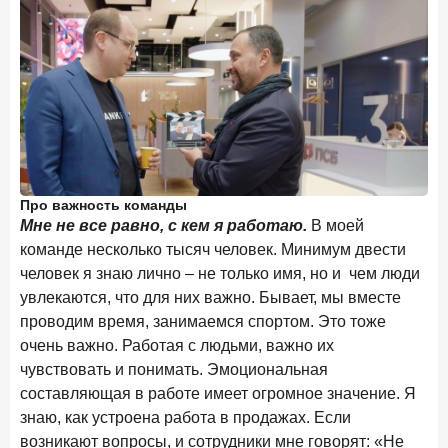
В борьбе за сбережения россиян банки учатся
понимать контекст
28 мая 2026 года
ИССЛЕДОВАНИЕ
Доверие становится главным фактором на рынке
Private banking
25 мая 2026 года
ИССЛЕДОВАНИЕ
Ипотека в России: итоги апреля 2026 года в цифрах
Про важность команды
13 мая 2026 года
ИССЛЕДОВАНИЕ
Мне не все равно, с кем я работаю.
В моей
«Ни один зарубежный private банк не может
команде несколько тысяч человек. Минимум двести
сравниться с российским»
человек я знаю лично – не только имя, но и чем люди
увлекаются, что для них важно. Бывает, мы вместе
6 мая 2026 года
ИССЛЕДОВАНИЕ
проводим время, занимаемся спортом. Это тоже
По итогам апреля 2026 года объем выдач кредитов
очень важно. Работая с людьми, важно их
составил 968 млрд руб.
чувствовать и понимать. Эмоциональная
29 апреля 2026 года
ИССЛЕДОВАНИЕ
составляющая в работе имеет огромное значение. Я
Конкуренция на рынке инвестиционно-страховых
знаю, как устроена работа в продажах. Если
продуктов усиливается
возникают вопросы, и сотрудники мне говорят: «Не