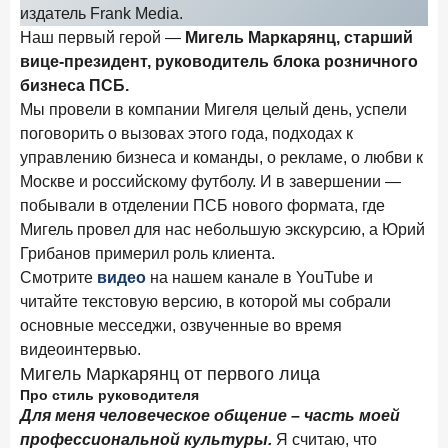
Клиенты чаще всего узнают о сберегательных
издатель Frank Media.
продуктах из рекламы в интернете и на ТВ
Наш первый герой —
Мигель Маркарянц, старший
вице-президент, руководитель блока розничного
9 июля 2026 года
бизнеса ПСБ.
С ростом благосостояния клиентов-сберегателей
Мы провели в компании Мигеля целый день, успели
увеличивается и склонность к диверсификации
поговорить о вызовах этого года, подходах к
7 июля 2026 года
управлению бизнеса и команды, о рекламе, о любви к
По итогам июня 2026 года объем выдач кредитов
Москве и российскому футболу. И в завершении —
составил 1 166,4 млрд руб.
побывали в отделении ПСБ нового формата, где
3 июля 2026 года
Мигель провел для нас небольшую экскурсию, а Юрий
«Скорость измеряется секундами». Новые стандарты
Грибанов примерил роль клиента.
банковского контакт-центра
Смотрите
видео
на нашем канале в YouTube и
читайте текстовую версию, в которой мы собрали
25 июня 2026 года
ИССЛЕДОВАНИЕ
основные месседжи, озвученные во время
Ипотека в России: итоги мая 2026 года в цифрах
видеоинтервью.
22 июня 2026 года
Мигель Маркарянц от первого лица
«Честность — индустриальный стандарт»: как банки
Про стиль руководителя
завоевывают лояльность private-клиентов
Для меня человеческое общение – часть моей
профессиональной культуры.
Я считаю, что