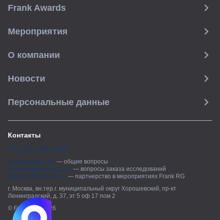
24 ноября 2025 года
ИССЛЕДОВАНИЕ
Frank Awards
Ипотека. Итоги октября 2025 года
Мероприятия
Рассылка Frank RG
О компании
Итоги недели, наша трактовка основных событий
на банковском рынке
Новости
Персональные данные
ПОДПИСАТЬСЯ
Контакты
Я согласен с условиями
обработки данных
+7 (495) 280-70-51
info@frankrg.com
—
общие вопросы
marketing@frankrg.com
—
вопросы заказа исследований
adsales@frankrg.com
—
партнерство в мероприятиях Frank RG
г. Москва, вн.тер.г. муниципальный округ Хорошевский, пр-кт
Ленинградский, д. 37, эт 5 оф 17 пом 2
© Frank RG, 2026