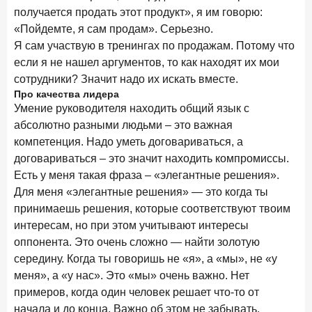
получается продать этот продукт», я им говорю:
28 апреля 2026 года
ИССЛЕДОВАНИЕ
«Пойдемте, я сам продам». Серьезно.
Привязанность побеждает ставку? Как выбирают банк
Я сам участвую в тренингах по продажам. Потому что
для сбережений в 2026 году
если я не нашел аргументов, то как находят их мои
27 апреля 2026 года
ИССЛЕДОВАНИЕ
сотрудники? Значит надо их искать вместе.
Банки скорректировали доходность вкладов после
Про качества лидера
снижения ключевой ставки до 14,5%
Умение руководителя находить общий язык с
абсолютно разными людьми – это важная
компетенция. Надо уметь договариваться, а
Цифра дня
договариваться – это значит находить компромиссы.
Средний срок ипотеки на первичном рынке
Есть у меня такая фраза – «элегантные решения».
26,8
-0,15
год к году
Для меня «элегантные решения» — это когда ты
лет
принимаешь решения, которые соответствуют твоим
интересам, но при этом учитывают интересы
Frank Data. Ипотека
Поделиться
оппонента. Это очень сложно — найти золотую
середину. Когда ты говоришь не «я», а «мы», не «у
24 апреля 2026 года
ИССЛЕДОВАНИЕ
меня», а «у нас». Это «мы» очень важно. Нет
Ипотека. Итоги работы крупнейших ипотечных банков
примеров, когда один человек решает что-то от
в марте 2026 года
начала и до конца. Важно об этом не забывать.