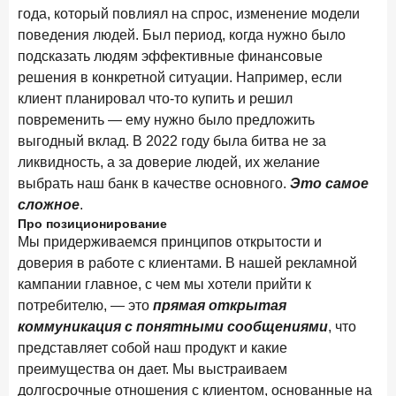
в феврале 2026 года
года, который повлиял на спрос, изменение модели
поведения людей. Был период, когда нужно было
18 марта 2026 года
ИССЛЕДОВАНИЕ
подсказать людям эффективные финансовые
Банки начали снижать ставки по вкладам еще до
решения в конкретной ситуации. Например, если
решения ЦБ
клиент планировал что-то купить и решил
16 марта 2026 года
повременить — ему нужно было предложить
Frank RG объявила победителей кейс-чемпионата
выгодный вклад. В 2022 году была битва не за
2026 года
ликвидность, а за доверие людей, их желание
выбрать наш банк в качестве основного.
Это самое
12 марта 2026 года
ИССЛЕДОВАНИЕ
сложное
.
Банки ускорили работу с претензиями
Про позиционирование
Мы придерживаемся принципов открытости и
Рассылка Frank RG
доверия в работе с клиентами. В нашей рекламной
кампании главное, с чем мы хотели прийти к
Итоги недели, наша трактовка основных событий
потребителю, — это
прямая открытая
на банковском рынке
коммуникация с понятными сообщениями
, что
представляет собой наш продукт и какие
преимущества он дает. Мы выстраиваем
долгосрочные отношения с клиентом, основанные на