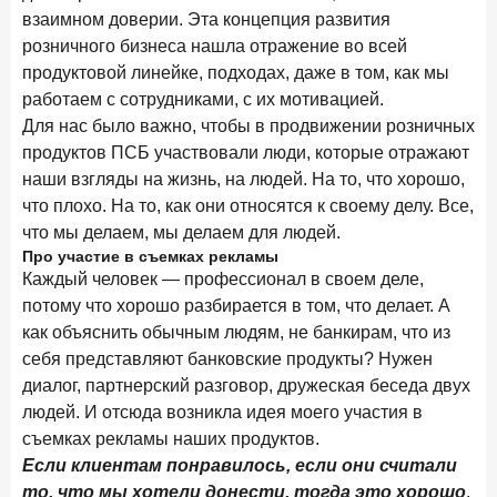
ПОДПИСАТЬСЯ
взаимном доверии. Эта концепция развития
розничного бизнеса нашла отражение во всей
Я согласен с условиями
обработки данных
продуктовой линейке, подходах, даже в том, как мы
работаем с сотрудниками, с их мотивацией.
10 марта 2026 года
ИССЛЕДОВАНИЕ
Для нас было важно, чтобы в продвижении розничных
Куда уходят деньги? Frank RG исследует рынок
продуктов ПСБ участвовали люди, которые отражают
вкладов
наши взгляды на жизнь, на людей. На то, что хорошо,
6 марта 2026 года
что плохо. На то, как они относятся к своему делу. Все,
По итогам февраля 2026 года объем выдач кредитов
что мы делаем, мы делаем для людей.
составил 748,4 млрд руб.
Про участие в съемках рекламы
Каждый человек — профессионал в своем деле,
25 февраля 2026 года
ИССЛЕДОВАНИЕ
потому что хорошо разбирается в том, что делает. А
Ипотека. Итоги работы крупнейших ипотечных банков
как объяснить обычным людям, не банкирам, что из
в январе 2026 года
себя представляют банковские продукты? Нужен
диалог, партнерский разговор, дружеская беседа двух
18 февраля 2026 года
ИССЛЕДОВАНИЕ
людей. И отсюда возникла идея моего участия в
Не по цене, а по ценности: как россияне выбирали
съемках рекламы наших продуктов.
подписки в 2025 году?
Если клиентам понравилось, если они считали
17 февраля 2026 года
ИССЛЕДОВАНИЕ
то, что мы хотели донести, тогда это хорошо
.