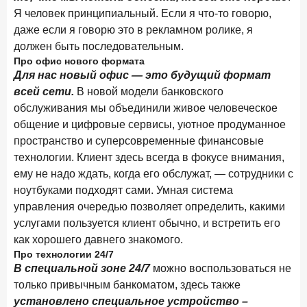
Бизнес на маркетплейсах: новичкам здесь больше не
Я человек принципиальный. Если я что-то говорю,
место
даже если я говорю это в рекламном ролике, я
должен быть последовательным.
6 февраля 2026 года
ИССЛЕДОВАНИЕ
Про офис нового формата
По итогам января 2026 года объем выдач кредитов
Для нас новый офис — это будущий формат
составил 822,8 млрд руб.
всей сети.
В новой модели банковского
2 февраля 2026 года
ИССЛЕДОВАНИЕ
обслуживания мы объединили живое человеческое
Premium Banking в 2025 году: портрет клиента, тренды
общение и цифровые сервисы, уютное продуманное
и стратегии банков
пространство и суперсовременные финансовые
технологии. Клиент здесь всегда в фокусе внимания,
30 января 2026 года
ИССЛЕДОВАНИЕ
ему не надо ждать, когда его обслужат, — сотрудники с
Главные «болевые точки» бизнеса при открытии
ноутбуками подходят сами. Умная система
расчетного счета в банках
управления очередью позволяет определить, какими
26 января 2026 года
ИССЛЕДОВАНИЕ
услугами пользуется клиент обычно, и встретить его
Ипотека. Итоги декабря 2025 года
как хорошего давнего знакомого.
Про технологии 24/7
15 января 2026 года
ИССЛЕДОВАНИЕ
В специальной зоне 24/7
можно воспользоваться не
По итогам декабря 2025 года объем выдач кредитов
только привычным банкоматом, здесь также
составил 1 326,5 млрд руб.
установлено специальное устройство –