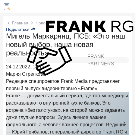
Новости Frank RG
Главная
Новости
Поделиться
Мигель Маркарянц, ПСБ: «Это наш
Вчера
ИССЛЕДОВАНИЕ
новый выбор, наша новая
По итогам июля 2026 года объем выдач кредитов
составил 1 061,9 млрд руб.
реальность»
FRANK
Три дня назад
ИССЛЕДОВАНИЕ
PARTNERS
24.12.2022, 18:12
Клиентский путь компании МСБ при смене
Мария Стрелкова
руководителя в банке обслуживания
Редакция спецпроектов Frank Мedia представляет
24 июля 2026 года
ИССЛЕДОВАНИЕ
первый выпуск видеоинтервью «Frame»
Ипотека в России: итоги июня 2026 года в цифрах
Frame — документальный сериал, где топ-менеджеры
рассказывают о внутренней кухне банков. Это
22 июля 2026 года
ИССЛЕДОВАНИЕ
встреча «без галстуков», на которой можно задавать
Выгодные тарифы на брокерское обслуживание —
даже глупые вопросы. Здесь личное важнее
существенный фактор выбора брокера
формального, а человек важнее процессов. Ведущий
15 июля 2026 года
— Юрий Грибанов, генеральный директор Frank RG и