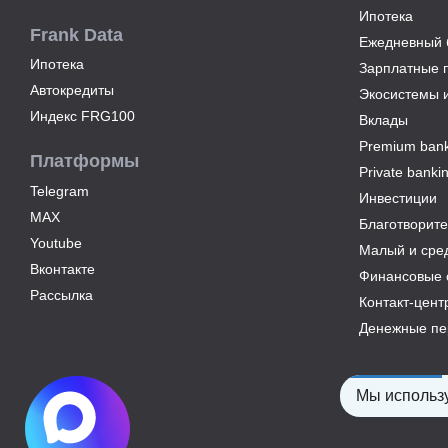
Ипотека
Frank Data
Ежедневный б
Ипотека
Зарплатные 
Автокредиты
Экосистемы 
Индекс FRG100
Вклады
Premium bank
Платформы
Private banki
Telegram
Инвестиции
MAX
Благотворите
Youtube
Малый и сре
Вконтакте
Финансовые 
Рассылка
Контакт-цент
Денежные пе
Мы использу