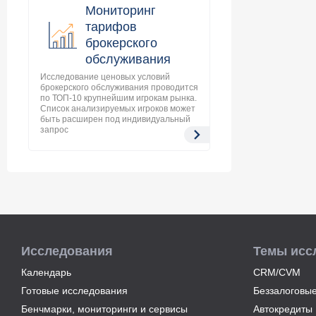
Мониторинг
тарифов
брокерского
обслуживания
Исследование ценовых условий
брокерского обслуживания проводится
по ТОП-10 крупнейшим игрокам рынка.
Список анализируемых игроков может
быть расширен под индивидуальный
запрос
Исследования
Темы исс
Календарь
CRM/CVM
Готовые исследования
Беззалоговые
Бенчмарки, мониторинги и сервисы
Автокредиты