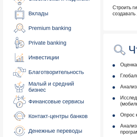
Cтроить г
Вклады
создавать
Premium banking
Private banking
Ч
Инвестиции
Оценка
Благотворительность
Глобал
Малый и средний
Анализ
бизнес
Исслед
Финансовые сервисы
(мобил
Опрос 
Контакт-центры банков
Анализ
Денежные переводы
програ