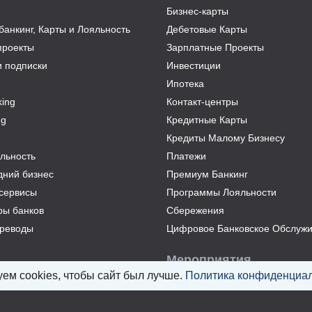
Бизнес-карты
анкинг, Карты и Лояльность
Дебетовые Карты
проекты
Зарплатные Проекты
и подписки
Инвестиции
Ипотека
ing
Контакт-центры
ng
Кредитные Карты
Кредиты Малому Бизнесу
льность
Платежи
дний бизнес
Премиум Банкинг
сервисы
Программы Лояльности
ры банков
Сбережения
реводы
Цифровое Банковское Обслуж
Мероприятия
ем cookies, чтобы сайт был лучше.
Политика конфиденциал
Все мероприятия