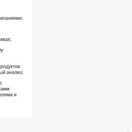
омпаниями;
иках;
му
продуктов
ый анализ;
с
рамм
елями и