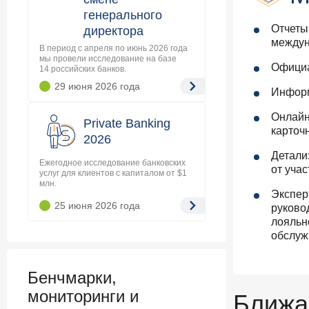
генерального
Отчеты
директора
междун
В период с апреля по июнь 2026 года
мы провели исследование на базе
Официа
14 российских банков.
29 июня 2026
года
Информ
Онлайн
Private Banking
карточ
2026
Детали
Ежегодное исследование банковских
от уча
услуг для клиентов с капиталом от $1
млн.
Экспер
25 июня 2026
года
руково
лояльн
обслуж
Бенчмарки,
мониторинги и
Ближа