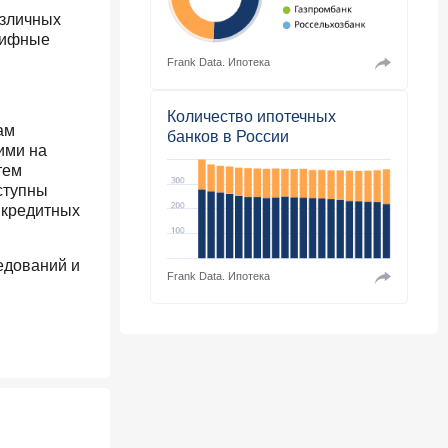
азличных
арифные
Frank Data.
Ипотека
Количество ипотечных
ам
банков в России
ими на
тем
ступны
 кредитных
едований и
Frank Data.
Ипотека