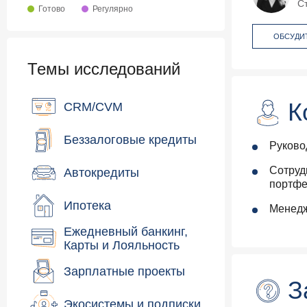
С
Готово
Регулярно
ОБСУДИ
Темы исследований
К
CRM/CVM
Беззалоговые кредиты
Руково
Сотруд
Автокредиты
портфе
Ипотека
Менедж
Ежедневный банкинг,
Карты и Лояльность
Зарплатные проекты
З
Экосистемы и подписки