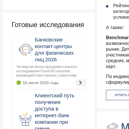
Рейтин
катего
условия
Готовые исследования
А также:
Benchmar
Банковские
возможност
контакт-центры
рынке. Де
для физических
участника
лиц 2026
средние, 
карт.
Четвертая волна фундаментального
исследования Frank RG каналов
взаимодействия банков с клиентами
По индиви
сформулир
16 июля 2026
года
Клиентский путь
КУПИТЬ
получения
доступа в
интернет-банк
компании при
М
смене