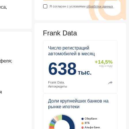
са,
Я согласен с условиями
обработки данных
Frank Data
Число регистраций
автомобилей в месяц
тфеля;
638
+14,5%
год к году
тыс.
Frank Data.
Автокредиты
я
Доли крупнейших банков на
рынке ипотеки