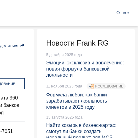
О нас
Новости Frank RG
делиться
5 декабря 2025 года
Эмоции, эксклюзив и вовлечение:
новая формула банковской
лояльности
ДОВАНИЕ
11 ноября 2025 года
ИССЛЕДОВАНИЕ
Формула любви: как банки
ата 360
зарабатывают лояльность
и банков,
клиентов в 2025 году
ng.
15 августа 2025 года
Найти козырь в бизнес-картах:
0-7051
смогут ли банки создать
идеальный продукт для МСБ