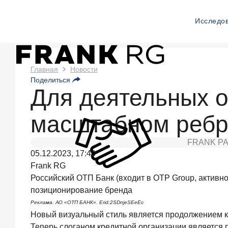
Исследо
Новости
Главная
Новости
Поделиться
Frank
Для деятельных о
RG
масштабном ребр
Два
дня
назад
FRANK P
ИССЛЕДОВАНИЕ
05.12.2023, 17:40
По
Frank RG
итогам
Российский ОТП Банк (входит в OTP Group, актив
июля
позиционирование бренда
2026
года
Реклама. АО «ОТП БАНК». Erid:2SDnjeSEeEc
объем
Новый визуальный стиль является продолжением ко
выдач
Теперь слоганом кредитной организации является 