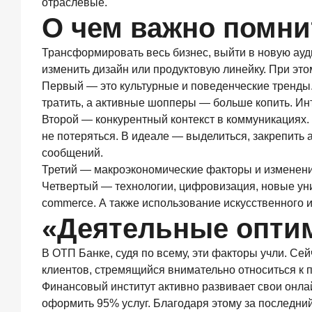
обслуживание
отраслевые.
—
О чем важно помни
существенный
фактор
Трансформировать весь бизнес, выйти в новую ауд
выбора
изменить дизайн или продуктовую линейку. При эт
брокера
Первый — это культурные и поведенческие тренды.
15
тратить, а активные шопперы — больше копить. Ин
июля
2026
Второй — конкурентный контекст в коммуникациях. 
года
не потеряться. В идеале — выделиться, закрепит
Клиенты
сообщений.
чаще
Третий — макроэкономические факторы и изменения
всего
узнают
Четвертый — технологии, цифровизация, новые уни
о сберегательных
commerce. А также использование искусственного 
продуктах
«Деятельные оптим
из
рекламы
В ОТП Банке, судя по всему, эти факторы учли. С
в интернете
и
клиентов, стремящийся внимательно относиться к п
на
Финансовый институт активно развивает свои онл
ТВ
оформить 95% услуг. Благодаря этому за последни