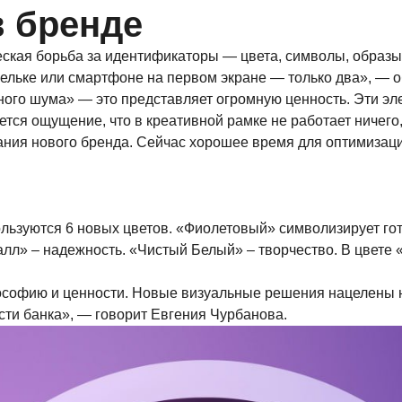
в бренде
ская борьба за идентификаторы — цвета, символы, образы 
шельке или смартфоне на первом экране — только два», — 
вного шума» — это представляет огромную ценность. Эти э
яется ощущение, что в креативной рамке не работает ничег
ния нового бренда. Сейчас хорошее время для оптимизации
ьзуются 6 новых цветов. «Фиолетовый» символизирует готов
лл» – надежность. «Чистый Белый» – творчество. В цвете
софию и ценности. Новые визуальные решения нацелены на
ти банка», — говорит Евгения Чурбанова.