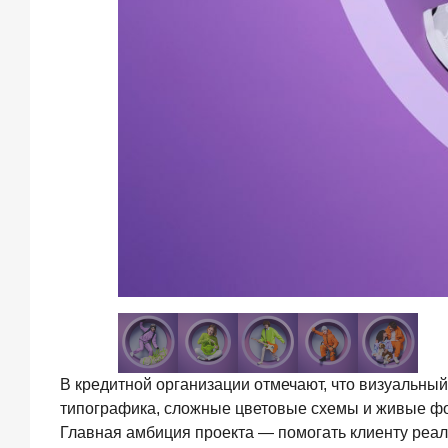
завоевывают
лояльность
private-
клиентов
Рассылка
Frank
RG
Итоги
недели,
наша
трактовка
основных
событий
на банковском
В кредитной организации отмечают, что визуальный
рынке
типографика, сложные цветовые схемы и живые фо
Главная амбиция проекта — помогать клиенту реал