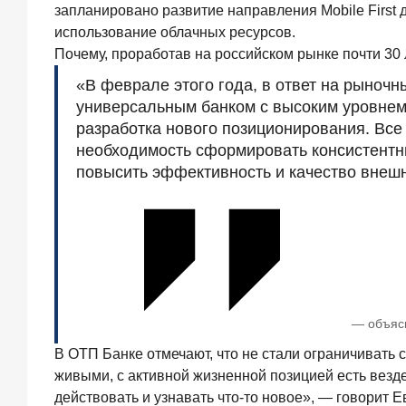
запланировано развитие направления Mobile First 
9
июля
использование облачных ресурсов.
2026
года
Почему, проработав на российском рынке почти 30
С
«В феврале этого года, в ответ на рыноч
ростом
универсальным банком с высоким уровнем 
благосостояния
разработка нового позиционирования. Все
клиентов-
сберегателей
необходимость сформировать консистентны
увеличивается
повысить эффективность и качество внешни
и
склонность
к
диверсификации
7
июля
2026
года
— объясн
По
итогам
В ОТП Банке отмечают, что не стали ограничивать 
июня
живыми, с активной жизненной позицией есть везде
2026
действовать и узнавать что-то новое», — говорит 
года