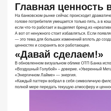
Главная ценность 
объем
выдач
кредитов
На банковском рынке сейчас происходит драматиче
составил
голове потребителя умещается только пять, а в ко
1
если что-то работает и выделяет бренд из «креати
166,4
А вот от ненужного стоит избавляться. Если появл
млрд
— это тема для больших изменений вплоть до созда
руб.
ценностях и сохранять все работающее.
3
«Давай сделаем!»
июля
2026
года
В обновленном визуальном облике ОТП Банка испол
«Скорость
«Воздушный Голубой» – доверие. «Уверенный Мета
измеряется
«Энергичном Лайме» — энергия.
секундами».
Новые
«Каждый паттерн вобрал в себя символичную фило
стандарты
полной мере передать текущую атмосферу и ценнос
банковского
контакт-
центра
25