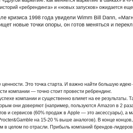
г
«Другой маркетинг: как меняется маркетинг в банках» и «Р
о историй «ребрендинга» и «новых запусков» ожидается еще
ле кризиса 1998 года увидели Wimm Bill Dann, «Маг
ищет новые точки опоры, он готов меняться и перек
енности. Это точка старта. И важно найти большую идею —
сти компании — точно стоит провести ребрендинг.
спехе компании и существенно влияет на ее результаты. Та
орым они доверяют (например, пользуются Amazon в 2 раза
ов и сервисов (60% продаж в Apple — это аксессуары), а м
Procter&Gamble на 15-20 % выше аналогов). В конце концов
ем в целом по отрасли. Прибыль компаний брендов-лидеров 