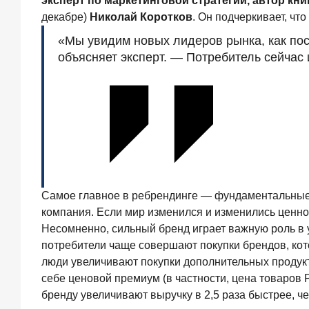
эксперт по маркетинговой стратегии, автор кни
июля
декабре)
Николай Коротков
. Он подчеркивает, чт
2026
года
«Мы увидим новых лидеров рынка, как пос
ИССЛЕДОВАНИЕ
объясняет эксперт. — Потребитель сейчас 
Ипотека
в
России:
итоги
июня
2026
года
в
цифрах
22
Самое главное в ребрендинге — фундаментальные ц
июля
компания. Если мир изменился и изменились ценно
2026
года
Несомненно, сильный бренд играет важную роль в у
ИССЛЕДОВАНИЕ
потребители чаще совершают покупки брендов, кот
Выгодные
люди увеличивают покупки дополнительных продукт
тарифы
себе ценовой премиум (в частности, цена товаров 
на
бренду увеличивают выручку в 2,5 раза быстрее, ч
брокерское