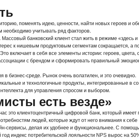
ть
иторию, поменять идею, ценности, найти новых героев и о
ом необходимо учитывать ряд факторов.
 Массовый банковский клиент стал жить в режиме «здесь и
терес к нишевым продуктовым сегментам сокращается, а по
Это включает в себя все элементы истории: героев, цвета,
ь ассоциации с брендом и сформировать правильный эмоци
 в бизнес-среде. Рынок очень волатилен, и это очевидно.
кальные и технологичные продукты, интегрированные в со
интеллекта для управления спросом и выбором.
исты есть везде»
ейчас это клиентоцентричный цифровой банк, который имеет
отребностям людей, которые ждут от него внимания к себе
айн-сервисы, делая их удобнее и функциональнее. С помо
й год индекс потребительской лояльности NPS вырос на 50