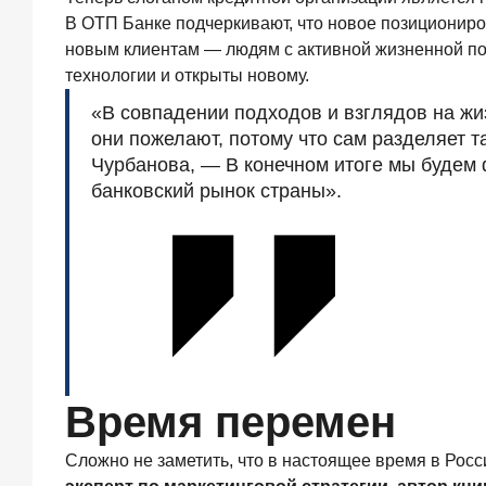
кредитов
В ОТП Банке подчеркивают, что новое позициониро
составил
новым клиентам — людям с активной жизненной поз
1
061,9
технологии и открыты новому.
млрд
«В совпадении подходов и взглядов на жи
руб.
они пожелают, потому что сам разделяет 
4
Чурбанова, — В конечном итоге мы будем 
августа
2026
банковский рынок страны».
года
ИССЛЕДОВАНИЕ
Клиентский
путь
компании
МСБ
при
смене
руководителя
в
Время перемен
банке
обслуживания
Сложно не заметить, что в настоящее время в Росс
24