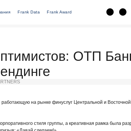
вания
Frank Data
Frank Award
птимистов: ОТП Бан
ендинге
ARTNERS
но работающую на рынке финуслуг Центральной и Восточно
рпоративного стиля группы, а креативная рамка была разр
призыв: «Давай сделаем!».