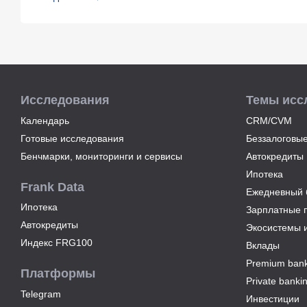
9
июля
2026
года
С
ростом
благосостояния
клиентов-
Исследования
Темы исс
сберегателей
Календарь
CRM/CVM
увеличивается
Готовые исследования
Беззалоговые
и
склонность
Бенчмарки, мониторинги и сервисы
Автокредиты
к
Ипотека
диверсификации
Frank Data
Ежедневный б
7
Ипотека
Зарплатные 
июля
2026
Автокредиты
Экосистемы 
года
Индекс FRG100
Вклады
По
Premium bank
итогам
Платформы
июня
Private banki
2026
Telegram
Инвестиции
года