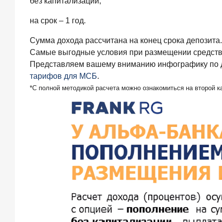
без капитализации,
кредитов
составил
на срок – 1 год.
1
061,9
Сумма дохода рассчитана на конец срока депозита.
млрд
Самые выгодные условия при размещении средств 
руб.
Представляем вашему вниманию инфографику по де
4
тарифов для МСБ
.
августа
2026
*С полной методикой расчета можно ознакомиться на второй к
года
ИССЛЕДОВАНИЕ
Клиентский
путь
компании
МСБ
при
смене
руководителя
в
банке
обслуживания
24