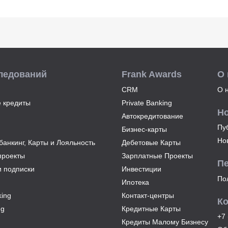
ледований
Frank Awards
О
CRM
О 
 кредиты
Private Banking
Н
Автокредитование
Пу
Бизнес-карты
Но
анкинг, Карты и Лояльность
Дебетовые Карты
проекты
Зарплатные Проекты
П
и подписки
Инвестиции
По
Ипотека
ing
Контакт-центры
К
ng
Кредитные Карты
+7 
Кредиты Малому Бизнесу