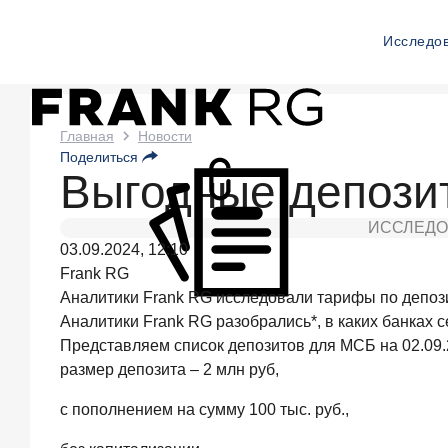
Исследо
Новости
Главная
Новости
Поделиться
Frank
Выгодные депозит
RG
ИССЛЕДО
Два
03.09.2024, 12:10
дня
назад
Frank RG
ИССЛЕДОВАНИЕ
Аналитики Frank RG исследовали тарифы по депози
По
Аналитики Frank RG разобрались*, в каких банках
итогам
Представляем список депозитов для МСБ на 02.09
июля
размер депозита – 2 млн руб,
2026
года
с пополнением на сумму 100 тыс. руб.,
объем
выдач