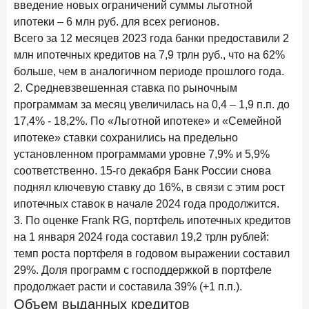
введение новых ограничений суммы льготной
28 апреля 2026 года
ИССЛЕДОВАНИЕ
ипотеки – 6 млн руб. для всех регионов.
Привязанность побеждает ставку? Как выбирают банк
Всего за 12 месяцев 2023 года банки предоставили 2
для сбережений в 2026 году
млн ипотечных кредитов на 7,9 трлн руб., что на 62%
больше, чем в аналогичном периоде прошлого года.
27 апреля 2026 года
ИССЛЕДОВАНИЕ
2. Средневзвешенная ставка по рыночным
Банки скорректировали доходность вкладов после
программам за месяц увеличилась на 0,4 – 1,9 п.п. до
снижения ключевой ставки до 14,5%
17,4% - 18,2%. По «Льготной ипотеке» и «Семейной
ипотеке» ставки сохранились на предельно
Цифра дня
установленном программами уровне 7,9% и 5,9%
Средний срок ипотечных кредитов в России
соответственно. 15-го декабря Банк России снова
24,9
-0,74
поднял ключевую ставку до 16%, в связи с этим рост
год к году
лет
ипотечных ставок в начале 2024 года продолжится.
3. По оценке Frank RG, портфель ипотечных кредитов
Frank Data. Ипотека
Поделиться
на 1 января 2024 года составил 19,2 трлн рублей:
темп роста портфеля в годовом выражении составил
24 апреля 2026 года
ИССЛЕДОВАНИЕ
29%. Доля программ с господдержкой в портфеле
Ипотека. Итоги работы крупнейших ипотечных банков
продолжает расти и составила 39% (+1 п.п.).
в марте 2026 года
Объем выданных кредитов