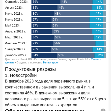
новые финансовые решения
18 декабря 2025 года
Ипотека 2025–2026: стресс‑тест высокими ставками и
прогнозы на восстановление
8 декабря 2025 года
ИССЛЕДОВАНИЕ
По итогам ноября 2025 года объем выдач кредитов
составил 1 027 млрд руб.
5 декабря 2025 года
Эмоции, эксклюзив и вовлечение: новая формула
банковской лояльности
Продуктовые разрезы
3 декабря 2025 года
ИССЛЕДОВАНИЕ
1. Новостройки
Почему опытные инвесторы в России чувствуют себя
В декабре 2023 года доля первичного рынка в
начинающими?
количественном выражении выросла на 4 п.п. и
25 ноября 2025 года
составила 46%. В денежном выражении доля
ИССЛЕДОВАНИЕ
первичного рынка выросла на 5 п.п. до 55% от общего
Клиент стал партнером: как трансформируется рынок
инвестиций
объема выданных ипотечных кредитов.