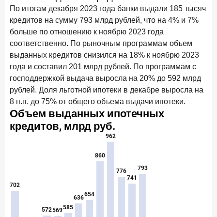
15 апреля 2026 года
По итогам декабря 2023 года банки выдали 185 тысяч
ИССЛЕДОВАНИЕ
кредитов на сумму 793 млрд рублей, что на 4% и 7%
Рынок подписок 2026: от гонки за объёмами к битве за
привычку
больше по отношению к ноябрю 2023 года
соответственно. По рыночным программам объем
15 апреля 2026 года
ИССЛЕДОВАНИЕ
выданных кредитов снизился на 18% к ноябрю 2023
Маркетинговые акции брокеров: обзор механик и
года и составил 201 млрд рублей. По программам с
трендов
господдержкой выдача выросла на 20% до 592 млрд
10 апреля 2026 года
рублей. Доля льготной ипотеки в декабре выросла на
ИССЛЕДОВАНИЕ
8 п.п. до 75% от общего объема выдачи ипотеки.
ДНК современного ипотечного клиента
7 апреля 2026 года
ИССЛЕДОВАНИЕ
По итогам марта 2026 года объем выдач кредитов
составил 925,7 млрд руб.
26 марта 2026 года
ИССЛЕДОВАНИЕ
Не экосистемой единой: как пользователи
распределяют подписки
25 марта 2026 года
ИССЛЕДОВАНИЕ
Ипотека. Итоги работы крупнейших ипотечных банков