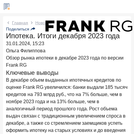
Новости Frank RG
Главная
Новости
Поделиться
Ипотека. Итоги декабря 2023 года
Сегодня в 11:00
ИССЛЕДОВАНИЕ
31.01.2024, 15:23
По итогам июля 2026 года объем выдач кредитов
составил 1 061,9 млрд руб.
Ольга Филиппова
Обзор рынка ипотеки в декабре 2023 года по версии
Два дня назад
ИССЛЕДОВАНИЕ
Frank RG
Клиентский путь компании МСБ при смене
Ключевые выводы
руководителя в банке обслуживания
В декабре объем выданных ипотечных кредитов по
24 июля 2026 года
оценке Frank RG увеличился: банки выдали 185 тысяч
ИССЛЕДОВАНИЕ
кредитов на 793 млрд руб., что на 7% больше, чем в
Ипотека в России: итоги июня 2026 года в цифрах
ноябре 2023 года и на 13% больше, чем в
22 июля 2026 года
ИССЛЕДОВАНИЕ
аналогичный период прошлого года. Рост объема
Выгодные тарифы на брокерское обслуживание —
выдач связан с традиционным увеличением спроса в
существенный фактор выбора брокера
декабре, а также со стремлением заемщиков успеть
15 июля 2026 года
оформить ипотеку на старых условиях и до введения