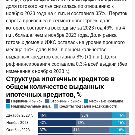
доля готового жилья снизилась по отношению к
Цифра дня
ноябрю 2023 года на 4 п.п. и составила 35%. Переток
Средний срок ипотечных кредитов в России
спроса произошел в сегмент новостроек, доля
24,9
-0,74
которого составила рекордные за 2023 год 46%, на 4
год к году
п.п. больше, чем в ноябре 2023 года. Доля рынка
лет
готовых домов и ИЖС осталась на уровне прошлого
Frank Data. Ипотека
Поделиться
месяца 16%, доля ИЖС в общем количестве
выданных кредитов составила 8% (+1 п.п.). Доля
29 декабря 2025 года
рефинансирования составила 0,3% всей выдачи (без
Четких целей в 2026-м и качественных «лошадей»!
изменения к ноябрю 2023 г.).
25 декабря 2025 года
ИССЛЕДОВАНИЕ
Ипотека. Итоги ноября 2025 года
24 декабря 2025 года
Страховщики, УК, брокер-маркетплейсы: как новые
игроки меняют рынок инвестиций
19 декабря 2025 года
ИССЛЕДОВАНИЕ
В эпоху дуополии маркетплейсов селлеры ищут