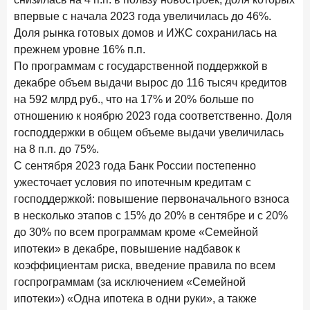
В борьбе за сбережения россиян банки учатся
впервые с начала 2023 года увеличилась до 46%.
понимать контекст
Доля рынка готовых домов и ИЖС сохранилась на
прежнем уровне 16% п.п.
28 мая 2026 года
ИССЛЕДОВАНИЕ
По программам с государственной поддержкой в
Доверие становится главным фактором на рынке
Private banking
декабре объем выдачи вырос до 116 тысяч кредитов
на 592 млрд руб., что на 17% и 20% больше по
25 мая 2026 года
ИССЛЕДОВАНИЕ
отношению к ноябрю 2023 года соответственно. Доля
Ипотека в России: итоги апреля 2026 года в цифрах
господдержки в общем объеме выдачи увеличилась
на 8 п.п. до 75%.
13 мая 2026 года
ИССЛЕДОВАНИЕ
С сентября 2023 года Банк России постепенно
«Ни один зарубежный private банк не может
ужесточает условия по ипотечным кредитам с
сравниться с российским»
господдержкой: повышение первоначального взноса
6 мая 2026 года
ИССЛЕДОВАНИЕ
в несколько этапов с 15% до 20% в сентябре и с 20%
По итогам апреля 2026 года объем выдач кредитов
до 30% по всем программам кроме «Семейной
составил 968 млрд руб.
ипотеки» в декабре, повышение надбавок к
коэффициентам риска, введение правила по всем
29 апреля 2026 года
ИССЛЕДОВАНИЕ
госпрограммам (за исключением «Семейной
Конкуренция на рынке инвестиционно-страховых
ипотеки») «Одна ипотека в одни руки», а также
продуктов усиливается