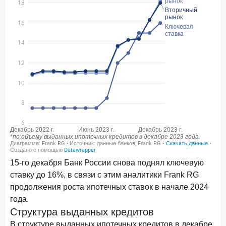
Бизнес на маркетплейсах: новичкам здесь больше не
место
6 февраля 2026 года
ИССЛЕДОВАНИЕ
По итогам января 2026 года объем выдач кредитов
составил 822,8 млрд руб.
2 февраля 2026 года
ИССЛЕДОВАНИЕ
Premium Banking в 2025 году: портрет клиента, тренды
и стратегии банков
30 января 2026 года
ИССЛЕДОВАНИЕ
Главные «болевые точки» бизнеса при открытии
расчетного счета в банках
26 января 2026 года
15-го декабря Банк России снова поднял ключевую
ИССЛЕДОВАНИЕ
ставку до 16%, в связи с этим аналитики Frank RG
Ипотека. Итоги декабря 2025 года
продолжения роста ипотечных ставок в начале 2024
15 января 2026 года
ИССЛЕДОВАНИЕ
года.
По итогам декабря 2025 года объем выдач кредитов
Структура выданных кредитов
составил 1 326,5 млрд руб.
В структуре выданных ипотечных кредитов в декабре