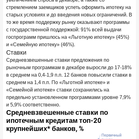
ПОДПИСАТЬСЯ
стремлением заемщиков успеть оформить ипотеку на
Я согласен с условиями
обработки данных
старых условиях и до введения новых ограничений. В
то же время поддержку рынку оказывают программы
с государственной поддержкой: 91% всей выдачи
10 марта 2026 года
ИССЛЕДОВАНИЕ
госпрограмм пришлось на «Льготную ипотеку» (45%)
Куда уходят деньги? Frank RG исследует рынок
и «Семейную ипотеку» (46%).
вкладов
Ставки
6 марта 2026 года
Средневзвешенные ставки предложения по
По итогам февраля 2026 года объем выдач кредитов
рыночным программам в декабре выросли до 17-18%
составил 748,4 млрд руб.
в среднем на 0,4-1,9 п.п. 12 банков повысили ставки в
среднем на 1,4 п.п. По «Льготной ипотеке» и
25 февраля 2026 года
ИССЛЕДОВАНИЕ
«Семейной ипотеке» ставки сохранились на
Ипотека. Итоги работы крупнейших ипотечных банков
в январе 2026 года
предельно установленном программами уровне 7,9%
и 5,9% соответственно.
18 февраля 2026 года
ИССЛЕДОВАНИЕ
Не по цене, а по ценности: как россияне выбирали
подписки в 2025 году?
17 февраля 2026 года
ИССЛЕДОВАНИЕ