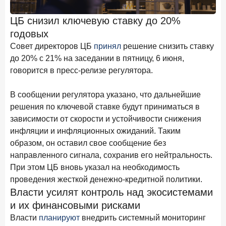
Клиенты чаще всего узнают о сберегательных
продуктах из рекламы в интернете и на ТВ
ЦБ снизил ключевую ставку до 20%
годовых
9 июля 2026 года
С ростом благосостояния клиентов-сберегателей
Совет директоров ЦБ
принял
решение снизить ставку
увеличивается и склонность к диверсификации
до 20% с 21% на заседании в пятницу, 6 июня,
говорится в пресс-релизе регулятора.
7 июля 2026 года
По итогам июня 2026 года объем выдач кредитов
В сообщении регулятора указано, что дальнейшие
составил 1 166,4 млрд руб.
решения по ключевой ставке будут приниматься в
3 июля 2026 года
зависимости от скорости и устойчивости снижения
«Скорость измеряется секундами». Новые стандарты
инфляции и инфляционных ожиданий. Таким
банковского контакт-центра
образом, он оставил свое сообщение без
25 июня 2026 года
направленного сигнала, сохранив его нейтральность.
ИССЛЕДОВАНИЕ
При этом ЦБ вновь указал на необходимость
Ипотека в России: итоги мая 2026 года в цифрах
проведения жесткой денежно-кредитной политики.
22 июня 2026 года
Власти усилят контроль над экосистемами
«Честность — индустриальный стандарт»: как банки
и их финансовыми рисками
завоевывают лояльность private-клиентов
​​​​​Власти
планируют
внедрить системный мониторинг