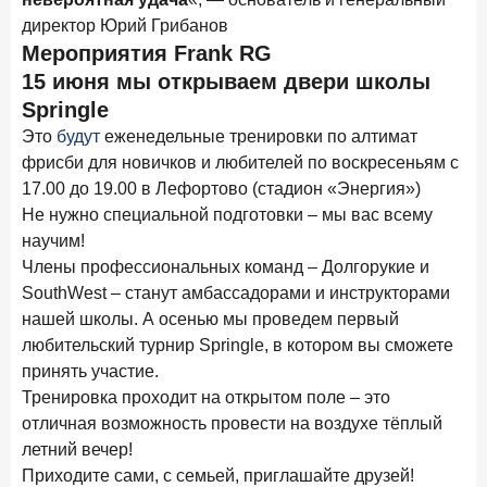
директор Юрий Грибанов
Цифра дня
Мероприятия Frank RG
Средний срок ипотеки на первичном рынке
15 июня мы открываем двери школы
26,8
-0,15
Springle
год к году
лет
Это
будут
еженедельные тренировки по алтимат
фрисби для новичков и любителей по воскресеньям с
Frank Data. Ипотека
Поделиться
17.00 до 19.00 в Лефортово (стадион «Энергия»)
Не нужно специальной подготовки – мы вас всему
29 декабря 2025 года
научим!
Четких целей в 2026-м и качественных «лошадей»!
Члены профессиональных команд – Долгорукие и
25 декабря 2025 года
SouthWest – станут амбассадорами и инструкторами
ИССЛЕДОВАНИЕ
нашей школы. А осенью мы проведем первый
Ипотека. Итоги ноября 2025 года
любительский турнир Springle, в котором вы сможете
24 декабря 2025 года
принять участие.
Страховщики, УК, брокер-маркетплейсы: как новые
Тренировка проходит на открытом поле – это
игроки меняют рынок инвестиций
отличная возможность провести на воздухе тёплый
19 декабря 2025 года
летний вечер!
ИССЛЕДОВАНИЕ
Приходите сами, с семьей, приглашайте друзей!
В эпоху дуополии маркетплейсов селлеры ищут