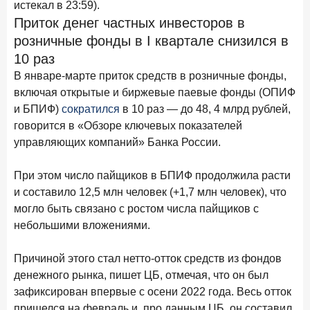
истекал в 23:59).
28 апреля 2026 года
ИССЛЕДОВАНИЕ
Приток денег частных инвесторов в
Привязанность побеждает ставку? Как выбирают банк
розничные фонды в I квартале снизился в
для сбережений в 2026 году
10 раз
27 апреля 2026 года
В январе-марте приток средств в розничные фонды,
ИССЛЕДОВАНИЕ
включая открытые и биржевые паевые фонды (ОПИФ
Банки скорректировали доходность вкладов после
снижения ключевой ставки до 14,5%
и БПИФ)
сократился
в 10 раз — до 48, 4 млрд рублей,
говорится в «Обзоре ключевых показателей
управляющих компаний» Банка России.
Цифра дня
Средний срок ипотеки на первичном рынке
При этом число пайщиков в БПИФ продолжила расти
26,8
-0,15
год к году
и составило 12,5 млн человек (+1,7 млн человек), что
лет
могло быть связано с ростом числа пайщиков с
небольшими вложениями.
Frank Data. Ипотека
Поделиться
Причиной этого стал нетто-отток средств из фондов
24 апреля 2026 года
ИССЛЕДОВАНИЕ
денежного рынка, пишет ЦБ, отмечая, что он был
Ипотека. Итоги работы крупнейших ипотечных банков
зафиксирован впервые с осени 2022 года. Весь отток
в марте 2026 года
пришелся на февраль и, про данным ЦБ, он составил