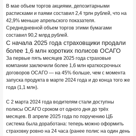
В борьбе за сбережения россиян банки учатся
В мае объем торгов акциями, депозитарными
понимать контекст
расписками и паями составил 2,4 трлн рублей, что на
42,9% меньше апрельского показателя.
28 мая 2026 года
ИССЛЕДОВАНИЕ
Среднедневной объем торгов этими бумагами
Доверие становится главным фактором на рынке
составил 90,2 млрд рублей.
Private banking
С начала 2025 года страховщики продали
25 мая 2026 года
ИССЛЕДОВАНИЕ
более 1,6 млн коротких полисов ОСАГО
Ипотека в России: итоги апреля 2026 года в цифрах
За первые пять месяцев 2025 года страховые
компании заключили более 1,6 млн краткосрочных
13 мая 2026 года
ИССЛЕДОВАНИЕ
договоров ОСАГО — на 45% больше, чем с момента
«Ни один зарубежный private банк не может
запуска продукта в марте 2024 года и до конца того же
сравниться с российским»
года (1,1 млн).
6 мая 2026 года
ИССЛЕДОВАНИЕ
По итогам апреля 2026 года объем выдач кредитов
С 2 марта 2024 года водителям стали доступны
составил 968 млрд руб.
полисы ОСАГО сроком от одного дня до трёх
месяцев. В апреле 2025 года по поручению ЦБ
29 апреля 2026 года
ИССЛЕДОВАНИЕ
система была доработана: теперь можно оформить
Конкуренция на рынке инвестиционно-страховых
страховку ровно на 24 часа (ранее полис на один день
продуктов усиливается