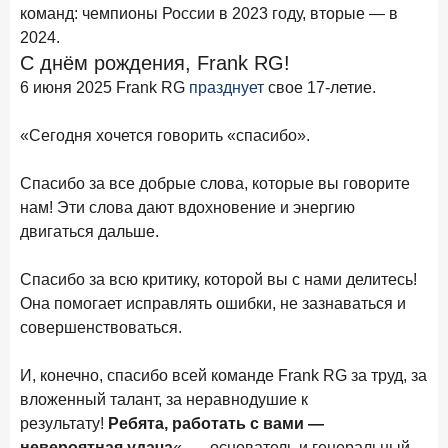
Бизнес на маркетплейсах: новичкам здесь больше не
команд: чемпионы России в 2023 году, вторые — в
место
2024.
С днём рождения, Frank RG!
6 февраля 2026 года
ИССЛЕДОВАНИЕ
6 июня 2025 Frank RG
празднует
свое 17-летие.
По итогам января 2026 года объем выдач кредитов
составил 822,8 млрд руб.
«Сегодня хочется говорить «спасибо».
2 февраля 2026 года
ИССЛЕДОВАНИЕ
Premium Banking в 2025 году: портрет клиента, тренды
Спасибо за все добрые слова, которые вы говорите
и стратегии банков
нам! Эти слова дают вдохновение и энергию
двигаться дальше.
30 января 2026 года
ИССЛЕДОВАНИЕ
Главные «болевые точки» бизнеса при открытии
Спасибо за всю критику, которой вы с нами делитесь!
расчетного счета в банках
Она помогает исправлять ошибки, не зазнаваться и
26 января 2026 года
ИССЛЕДОВАНИЕ
совершенствоваться.
Ипотека. Итоги декабря 2025 года
И, конечно, спасибо всей команде Frank RG за труд, за
15 января 2026 года
ИССЛЕДОВАНИЕ
вложенный талант, за неравнодушие к
По итогам декабря 2025 года объем выдач кредитов
результату!
Ребята, работать с вами —
составил 1 326,5 млрд руб.
невероятная удача
«, — основатель и генеральный