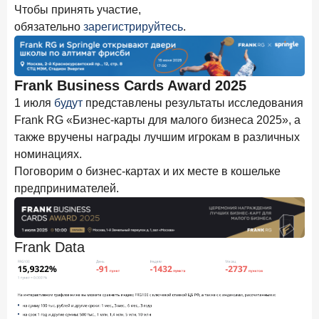
новые финансовые решения
Чтобы принять участие,
обязательно
зарегистрируйтесь
.
18 декабря 2025 года
Ипотека 2025–2026: стресс‑тест высокими ставками и
прогнозы на восстановление
Frank Business Cards Award 2025
8 декабря 2025 года
ИССЛЕДОВАНИЕ
1 июля
будут
представлены результаты исследования
По итогам ноября 2025 года объем выдач кредитов
Frank RG «Бизнес-карты для малого бизнеса 2025», а
составил 1 027 млрд руб.
также вручены награды лучшим игрокам в различных
5 декабря 2025 года
номинациях.
Эмоции, эксклюзив и вовлечение: новая формула
Поговорим о бизнес-картах и их месте в кошельке
банковской лояльности
предпринимателей.
3 декабря 2025 года
ИССЛЕДОВАНИЕ
Почему опытные инвесторы в России чувствуют себя
начинающими?
Frank Data
25 ноября 2025 года
ИССЛЕДОВАНИЕ
Клиент стал партнером: как трансформируется рынок
инвестиций