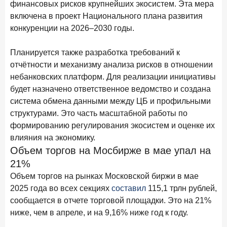
финансовых рисков крупнейших экосистем. Эта мера
Рассылка Frank RG
включена в проект Национального плана развития
Итоги недели, наша трактовка основных событий
конкуренции на 2026–2030 годы.
на банковском рынке
Планируется также разработка требований к
отчётности и механизму анализа рисков в отношении
небанковских платформ. Для реализации инициативы
будет назначено ответственное ведомство и создана
ПОДПИСАТЬСЯ
система обмена данными между ЦБ и профильными
Я согласен с условиями
обработки данных
структурами. Это часть масштабной работы по
формированию регулирования экосистем и оценке их
влияния на экономику.
8 июня 2026 года
ИССЛЕДОВАНИЕ
Объем торгов на Мосбирже в мае упал на
По итогам мая 2026 года объем выдач кредитов
составил 993,8 млрд руб.
21%
Объем торгов на рынках Московской биржи в мае
4 июня 2026 года
ИССЛЕДОВАНИЕ
2025 года во всех секциях
составил
115,1 трлн рублей,
Синергия интеллектов: будущее контакт-центров в
сообщается в отчете торговой площадки. Это на 21%
партнерстве человека и технологий
ниже, чем в апреле, и на 9,16% ниже год к году.
1 июня 2026 года