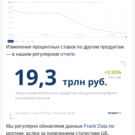
24 ноября 2025 года
ИССЛЕДОВАНИЕ
Ипотека. Итоги октября 2025 года
Рассылка Frank RG
Итоги недели, наша трактовка основных событий
на банковском рынке
Изменения процентных ставок по другим продуктам
— в нашем регулярном
отчете
.
ПОДПИСАТЬСЯ
Я согласен с условиями
обработки данных
Мы регулярно обновляем данные
Frank Data
по
ипотеке, вслед за появлением статистики ЦБ.