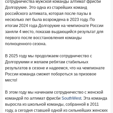
сотрудничества мужской команды алтимат фрисби
ПОДПИСАТЬСЯ
Долгорукие. Это одна из старейших команд
Я согласен с условиями
обработки данных
российского алтимата, которая после паузы в
несколько лет была возрождена в 2023 году. По
итогам 2024 года Долгорукие на чемпионате России
10 марта 2026 года
ИССЛЕДОВАНИЕ
заняли 4 место, показав выдающийся результат для
Куда уходят деньги? Frank RG исследует рынок
первого после восстановления команды
вкладов
полноценного сезона.
6 марта 2026 года
По итогам февраля 2026 года объем выдач кредитов
В 2025 году мы продолжаем сотрудничество с
составил 748,4 млрд руб.
Долгорукими и желаем ребятам стабильных
25 февраля 2026 года
ИССЛЕДОВАНИЕ
результатов в сезоне и надеемся, что на чемпионате
Ипотека. Итоги работы крупнейших ипотечных банков
России команда сможет побороться за призовое
в январе 2026 года
место!
18 февраля 2026 года
ИССЛЕДОВАНИЕ
В этом году мы начинаем сотрудничество с женской
Не по цене, а по ценности: как россияне выбирали
командой по алтимат фрисби
SouthWest
. Эта команда
подписки в 2025 году?
выросла из школьной команды, собранной в 2011
17 февраля 2026 года
ИССЛЕДОВАНИЕ
году, а сегодня ставшей одной из сильнейших женских