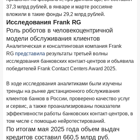
15 апреля 2026 года
ИССЛЕДОВАНИЕ
37,3 млрд рублей, в январе и марте россияне
Рынок подписок 2026: от гонки за объёмами к битве за
вложили в такие фонды 29,2 млрд рублей.
привычку
Исследования Frank RG
Роль роботов в человекоцентричной
15 апреля 2026 года
ИССЛЕДОВАНИЕ
модели обслуживания клиентов
Маркетинговые акции брокеров: обзор механик и
трендов
Аналитическая и консалтинговая компания Frank
RG
представила
результаты третьей волны
10 апреля 2026 года
ИССЛЕДОВАНИЕ
исследования банковских контакт-центров и объявила
ДНК современного ипотечного клиента
победителей Frank Contact Centers Award 2025.
7 апреля 2026 года
ИССЛЕДОВАНИЕ
В ходе исследования аналитиками были изучены
По итогам марта 2026 года объем выдач кредитов
тренды на рынке дистанционного обслуживания
составил 925,7 млрд руб.
клиентов банков в России, проверено качество услуг
26 марта 2026 года
ИССЛЕДОВАНИЕ
и сервис, а также проанализированы показатели
Не экосистемой единой: как пользователи
эффективности работы банковских контакт-центров, в
распределяют подписки
том числе с помощью нейротестирований.
По итогам мая 2025 года объем выдач
25 марта 2026 года
ИССЛЕДОВАНИЕ
кредитов составил 660,5 млрд руб.
Ипотека. Итоги работы крупнейших ипотечных банков