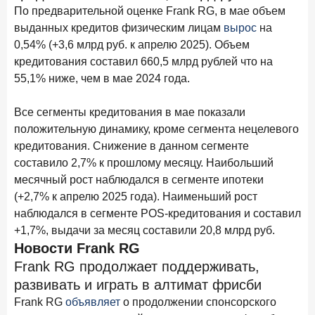
в феврале 2026 года
По предварительной оценке Frank RG, в мае объем
выданных кредитов физическим лицам
вырос
на
18 марта 2026 года
ИССЛЕДОВАНИЕ
0,54% (+3,6 млрд руб. к апрелю 2025). Объем
Банки начали снижать ставки по вкладам еще до
кредитования составил 660,5 млрд рублей что на
решения ЦБ
55,1% ниже, чем в мае 2024 года.
16 марта 2026 года
Frank RG объявила победителей кейс-чемпионата
Все сегменты кредитования в мае показали
2026 года
положительную динамику, кроме сегмента нецелевого
кредитования. Снижение в данном сегменте
12 марта 2026 года
ИССЛЕДОВАНИЕ
составило 2,7% к прошлому месяцу. Наибольший
Банки ускорили работу с претензиями
месячный рост наблюдался в сегменте ипотеки
(+2,7% к апрелю 2025 года). Наименьший рост
Рассылка Frank RG
наблюдался в сегменте POS-кредитования и составил
+1,7%, выдачи за месяц составили 20,8 млрд руб.
Итоги недели, наша трактовка основных событий
на банковском рынке
Новости Frank RG
Frank RG продолжает поддерживать,
развивать и играть в алтимат фрисби
Frank RG
объявляет
о продолжении спонсорского