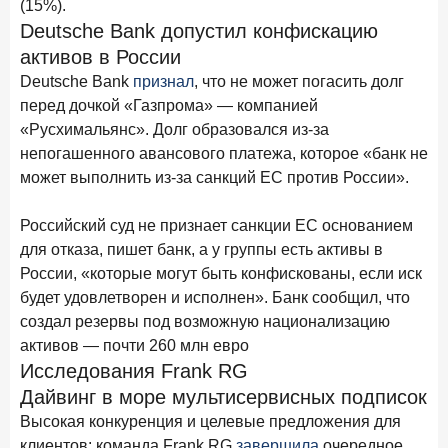
(15%).
28 апреля 2026 года
ИССЛЕДОВАНИЕ
Deutsche Bank допустил конфискацию
Привязанность побеждает ставку? Как выбирают банк
активов в России
для сбережений в 2026 году
Deutsche Bank
признал
, что не может погасить долг
перед дочкой «Газпрома» — компанией
27 апреля 2026 года
ИССЛЕДОВАНИЕ
«Русхимальянс». Долг образовался из-за
Банки скорректировали доходность вкладов после
непогашенного авансового платежа, которое «банк не
снижения ключевой ставки до 14,5%
может выполнить из-за санкций ЕС против России».
Цифра дня
Российский суд не признает санкции ЕС основанием
Средняя ставка по ипотеке в России
для отказа, пишет банк, а у группы есть активы в
8,95
+1,48 п.п.
России, «которые могут быть конфискованы, если иск
год к году
%
будет удовлетворен и исполнен». Банк сообщил, что
создал резервы под возможную национализацию
Frank Data. Ипотека
Поделиться
активов — почти 260 млн евро
Исследования Frank RG
24 апреля 2026 года
ИССЛЕДОВАНИЕ
Дайвинг в море мультисервисных подписок
Ипотека. Итоги работы крупнейших ипотечных банков
Высокая конкуренция и целевые предложения для
в марте 2026 года
клиентов: команда Frank RG
завершила
очередное