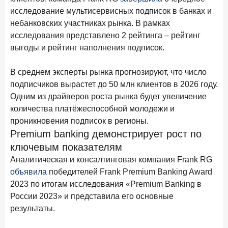
15 апреля 2026 года
ИССЛЕДОВАНИЕ
исследование мультисервисных подписок в банках и
Рынок подписок 2026: от гонки за объёмами к битве за
небанковских участниках рынка. В рамках
привычку
исследования представлено 2 рейтинга – рейтинг
выгоды и рейтинг наполнения подписок.
15 апреля 2026 года
ИССЛЕДОВАНИЕ
Маркетинговые акции брокеров: обзор механик и
В среднем эксперты рынка прогнозируют, что число
трендов
подписчиков вырастет до 50 млн клиентов в 2026 году.
10 апреля 2026 года
ИССЛЕДОВАНИЕ
Одним из драйверов роста рынка будет увеличение
ДНК современного ипотечного клиента
количества платёжеспособной молодежи и
проникновения подписок в регионы.
7 апреля 2026 года
ИССЛЕДОВАНИЕ
Premium banking демонстрирует рост по
По итогам марта 2026 года объем выдач кредитов
ключевым показателям
составил 925,7 млрд руб.
Аналитическая и консалтинговая компания Frank RG
26 марта 2026 года
ИССЛЕДОВАНИЕ
объявила
победителей Frank Premium Banking Award
Не экосистемой единой: как пользователи
2023 по итогам исследования «Premium Banking в
распределяют подписки
России 2023» и представила его основные
результаты.
25 марта 2026 года
ИССЛЕДОВАНИЕ
Ипотека. Итоги работы крупнейших ипотечных банков