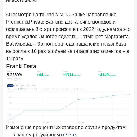
ПОДПИСАТЬСЯ
Я согласен с условиями
обработки данных
«Несмотря на то, что в МТС Банке направление
Premium&Private Banking достаточно молодое и
официальный старт произошел в 2022 году, нам за это
10 марта 2026 года
ИССЛЕДОВАНИЕ
время удалось многое сделать, – отмечает Маргарита
Куда уходят деньги? Frank RG исследует рынок
Васильева. – За полтора года наша клиентская база
вкладов
выросла в 10 раз, а объем капитала этих клиентов – в
6 марта 2026 года
15 раз».
По итогам февраля 2026 года объем выдач кредитов
Frank Data
составил 748,4 млрд руб.
25 февраля 2026 года
ИССЛЕДОВАНИЕ
Ипотека. Итоги работы крупнейших ипотечных банков
в январе 2026 года
18 февраля 2026 года
ИССЛЕДОВАНИЕ
Не по цене, а по ценности: как россияне выбирали
подписки в 2025 году?
Изменения процентных ставок по другим продуктам
17 февраля 2026 года
ИССЛЕДОВАНИЕ
— в нашем регулярном
отчете
.