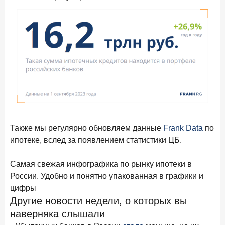
Бизнес на маркетплейсах: новичкам здесь больше не
место
6 февраля 2026 года
ИССЛЕДОВАНИЕ
По итогам января 2026 года объем выдач кредитов
составил 822,8 млрд руб.
2 февраля 2026 года
ИССЛЕДОВАНИЕ
Premium Banking в 2025 году: портрет клиента, тренды
и стратегии банков
30 января 2026 года
ИССЛЕДОВАНИЕ
Также мы регулярно обновляем данные
Frank Data
по
Главные «болевые точки» бизнеса при открытии
ипотеке, вслед за появлением статистики ЦБ.
расчетного счета в банках
26 января 2026 года
ИССЛЕДОВАНИЕ
Самая свежая инфографика по рынку ипотеки в
Ипотека. Итоги декабря 2025 года
России. Удобно и понятно упакованная в графики и
цифры
15 января 2026 года
ИССЛЕДОВАНИЕ
Другие новости недели, о которых вы
По итогам декабря 2025 года объем выдач кредитов
наверняка слышали
составил 1 326,5 млрд руб.