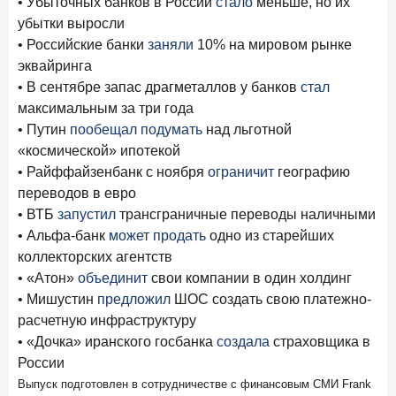
• Убыточных банков в России
стало
меньше, но их
убытки выросли
Цифра дня
• Российские банки
заняли
10% на мировом рынке
Средняя ставка по ипотеке в России
эквайринга
8,95
+1,48 п.п.
• В сентябре запас драгметаллов у банков
стал
год к году
%
максимальным за три года
• Путин
пообещал подумать
над льготной
Frank Data. Ипотека
Поделиться
«космической» ипотекой
• Райффайзенбанк с ноября
ограничит
географию
29 декабря 2025 года
переводов в евро
Четких целей в 2026-м и качественных «лошадей»!
• ВТБ
запустил
трансграничные переводы наличными
• Альфа-банк
может продать
одно из старейших
25 декабря 2025 года
ИССЛЕДОВАНИЕ
коллекторских агентств
Ипотека. Итоги ноября 2025 года
• «Атон»
объединит
свои компании в один холдинг
24 декабря 2025 года
• Мишустин
предложил
ШОС создать свою платежно-
Страховщики, УК, брокер-маркетплейсы: как новые
расчетную инфраструктуру
игроки меняют рынок инвестиций
• «Дочка» иранского госбанка
создала
страховщика в
России
19 декабря 2025 года
ИССЛЕДОВАНИЕ
Выпуск подготовлен в сотрудничестве с финансовым СМИ Frank
В эпоху дуополии маркетплейсов селлеры ищут