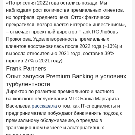
«Потрясения 2022 года остались позади. Мы
в феврале 2026 года
наблюдаем рост количества премиальных клиентов,
18 марта 2026 года
ИССЛЕДОВАНИЕ
их портфеля, среднего чека. Отток фактически
Банки начали снижать ставки по вкладам еще до
прекратился, возвращается интерес к инвестициям»,
решения ЦБ
– отмечает проектный директор Frank RG Любовь
Прокопова. Удовлетворенность премиальных
16 марта 2026 года
клиентов восстановилась после 2022 года (−13%) и
Frank RG объявила победителей кейс-чемпионата
выросла относительно 2021 года, составив 39%
2026 года
(против 27% в 2021 году).
12 марта 2026 года
ИССЛЕДОВАНИЕ
Frank Partners
Банки ускорили работу с претензиями
Опыт запуска Premium Banking в условиях
турбулентности
Рассылка Frank RG
Директор по развитию премиального и частного
банковского обслуживания МТС Банка Маргарита
Итоги недели, наша трактовка основных событий
на банковском рынке
Васильева
рассказала
о том, как IТ-специалисты и
предприниматели побуждают банк менять подход к
премиальному обслуживанию, о трендах в
транзакционном бизнесе и альтернативных
инвестициях.