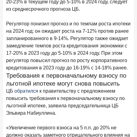
20-23% в текущем году до 5-10% в 2024 году, следует
Рассылка Frank RG
из среднесрочного прогноза ЦБ.
Итоги недели, наша трактовка основных событий
на банковском рынке
Регулятор понизил прогноз и по темпам роста ипотеки
на 2024 год: он ожидает роста на 7-12% против ранее
запланированного в 9-14%. Регулятор также ожидает
замедление темпов роста кредитования экономики с
17-20% в 2023 году до 5-10% в 2024 году. При этом
ПОДПИСАТЬСЯ
регулятор повысил прогноз по росту корпоративного
Я согласен с условиями
обработки данных
кредитования в 2023 году до 16-19% с 14-18% ранее.
Требования к первоначальному взносу по
льготной ипотеке могут снова повысить
8 июня 2026 года
ИССЛЕДОВАНИЕ
ЦБ
обратился
к правительству с предложением
По итогам мая 2026 года объем выдач кредитов
составил 993,8 млрд руб.
повысить требования к первоначальному взносу по
льготной ипотеке, заявила председательница ЦБ
4 июня 2026 года
ИССЛЕДОВАНИЕ
Эльвира Набиуллина.
Синергия интеллектов: будущее контакт-центров в
партнерстве человека и технологий
«Увеличение первого взноса на 5 п.п. до 20% не
1 июня 2026 года
должно оказать заметного отрицательного влияния на