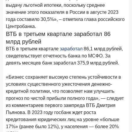
В борьбе за сбережения россиян банки учатся
выдачу льготной ипотеки, поскольку среднее
понимать контекст
значение этого показателя в России в августе 2023
года составило 30,5%», – отметила глава российского
28 мая 2026 года
ИССЛЕДОВАНИЕ
Центробанка.
Доверие становится главным фактором на рынке
ВТБ в третьем квартале заработал 86
Private banking
млрд рублей
25 мая 2026 года
ИССЛЕДОВАНИЕ
ВТБ в третьем квартале
заработал
86,1 млрд рублей,
Ипотека в России: итоги апреля 2026 года в цифрах
свидетельствует отчетность банка по МСФО. За
девять месяцев банк заработал 375,9 млрд рублей.
13 мая 2026 года
ИССЛЕДОВАНИЕ
«Ни один зарубежный private банк не может
«Бизнес сохраняет высокую степень устойчивости в
сравниться с российским»
условиях существенного ужесточения денежно-
6 мая 2026 года
ИССЛЕДОВАНИЕ
кредитной политики, что позволяет нам улучшить
По итогам апреля 2026 года объем выдач кредитов
прогноз по чистой прибыли полного года», — следует
составил 968 млрд руб.
из комментариев первого зампреда ВТБ Дмитрия
Пьянова. В 2023 году госбанк ждет роста
29 апреля 2026 года
ИССЛЕДОВАНИЕ
кредитования юридических лиц на уровне «больше
Конкуренция на рынке инвестиционно-страховых
17%» (ранее было 12%), у населения — более 20%
продуктов усиливается