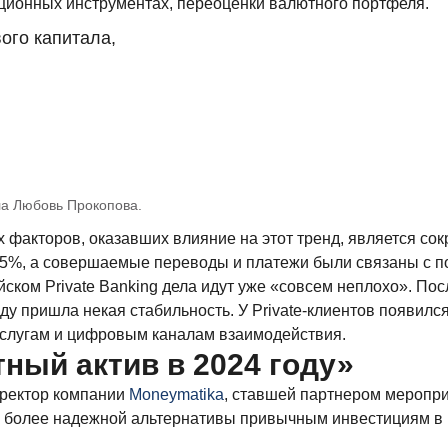
иционных инструментах, переоценки валютного портфеля.
ого капитала,
а Любовь Прокопова.
х факторов, оказавших влияние на этот тренд, является сок
 35%, а совершаемые переводы и платежи были связаны с п
йском Private Banking дела идут уже «совсем неплохо». Пос
 пришла некая стабильность. У Private-клиентов появился 
услугам и цифровым каналам взаимодействия.
ный актив в 2024 году
»
иректор компании
Moneymatika
, ставшей партнером меропри
к более надежной альтернативы привычным инвестициям в ва