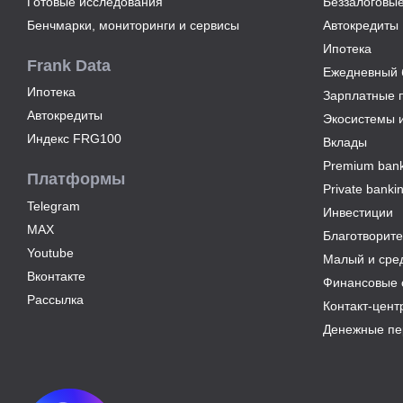
Готовые исследования
Беззалоговые
года
Бенчмарки, мониторинги и сервисы
Автокредиты
С
Ипотека
ростом
Frank Data
благосостояния
Ежедневный б
клиентов-
Ипотека
Зарплатные 
сберегателей
Автокредиты
Экосистемы 
увеличивается
Индекс FRG100
Вклады
и
склонность
Premium bank
Платформы
к
Private banki
диверсификации
Telegram
Инвестиции
7
MAX
Благотворите
июля
Youtube
2026
Малый и сре
года
Вконтакте
Финансовые 
По
Рассылка
Контакт-цент
итогам
июня
Денежные пе
2026
года
объем
выдач