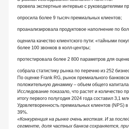
1
провела экспертные интервью с руководителями п
061,9
млрд
опросила более 9 тысяч премиальных клиентов;
руб.
проанализировала продуктовое наполнение по бол
Три
дня
оценила качество клиентского пути: «тайными пок
назад
ИССЛЕДОВАНИЕ
более 100 звонков в колл-центры;
Клиентский
протестировала более 2 800 параметров для оцен
путь
компании
собрала статистику рынка по перечню из 252 бизнес
МСБ
при
По оценке Frank RG, рынок премиального банковск
смене
положительную динамику – объем общего капитала п
руководителя
Исследование показало, что растет и количество п
в
итогу первого полугодия 2024 года составил 3,1 млн
банке
Удовлетворенность премиальных клиентов (NPS) в 2
обслуживания
39%.
24
«Конкуренция на рынке очень жесткая. И за посл
июля
2026
сегменте, доля частных банков сохраняется, при
года