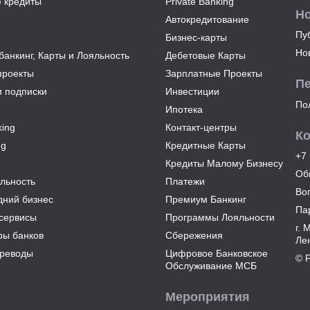
 кредиты
Private Banking
Н
Автокредитование
Пу
Бизнес-карты
Но
анкинг, Карты и Лояльность
Дебетовые Карты
проекты
Зарплатные Проекты
П
и подписки
Инвестиции
По
Ипотека
ing
Контакт-центры
К
ng
Кредитные Карты
+7 
Кредиты Малому Бизнесу
Об
льность
Платежи
Во
дний бизнес
Премиум Банкинг
Па
сервисы
Программы Лояльности
г. 
ры банков
Сбережения
Лен
реводы
Цифровое Банковское
© 
Обслуживание МСБ
Мероприятия