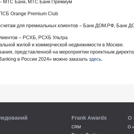
 – МТС Банк, МТС Банк Премиум
ПСБ Orange Premium Club
 счетам для премиальных клиентов – Банк ДОМ.РФ, Банк 
лиентов – РСХБ, РСХБ Ультра
альной жилой и коммерческой недвижимости в Москве.
ования, представленной на мероприятии проектным директ
anking в России 2024» можно заказать
здесь
.
ледований
Frank Awards
О
CRM
О 