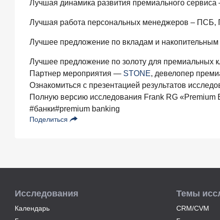
Лучшая динамика развития премиального сервиса
фактор
выбора
Лучшая работа персональных менеджеров – ПСБ, 
брокера
Лучшее предложение по вкладам и накопительным
15
июля
2026
Лучшее предложение по золоту для премиальных к
года
Партнер мероприятия —
STONE
, девелопер преми
Клиенты
Ознакомиться с презентацией результатов исслед
чаще
Полную версию исследования Frank RG «Premium B
всего
#банки
#premium banking
узнают
о сберегательных
Поделиться
продуктах
из
рекламы
в интернете
и
на
ТВ
Исследования
Темы исс
9
Календарь
CRM/CVM
июля
2026