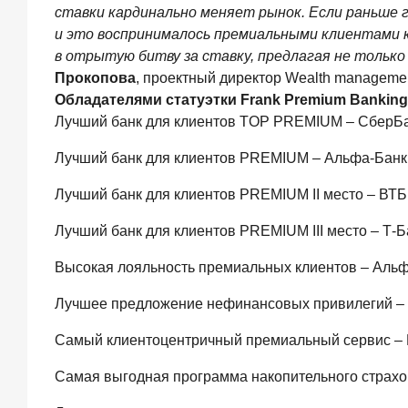
ставки кардинально меняет рынок. Если раньше 
ИССЛЕДОВАНИЕ
и это воспринималось премиальными клиентами к
Ипотека
в отрытую битву за ставку, предлагая не только 
в
России:
Прокопова
, проектный директор Wealth managemen
итоги
Обладателями статуэтки Frank Premium Banking
июня
Лучший банк для клиентов TOP PREMIUM – СберБ
2026
года
Лучший банк для клиентов PREMIUM – Альфа-Банк, 
в
цифрах
Лучший банк для клиентов PREMIUM II место – ВТБ
22
июля
Лучший банк для клиентов PREMIUM III место – Т-Б
2026
года
Высокая лояльность премиальных клиентов – Альфа
ИССЛЕДОВАНИЕ
Выгодные
Лучшее предложение нефинансовых привилегий – 
тарифы
на
Самый клиентоцентричный премиальный сервис –
брокерское
обслуживание
Самая выгодная программа накопительного страх
—
существенный