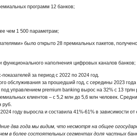
ремиальных программ 12 банков;
ее чем 1 500 параметрам;
упателями» было открыто 28 премиальных пакетов, получено
ки функционального наполнения цифровых каналов банков;
-показателей за период с 2022 по 2024 год.
ого обслуживания за прошедший год, с середины 2023 года
од управлением premium banking вырос на 32% с 13 трлн р
ремиальных клиентов – с 5,2 млн до 5,6 млн человек. Средн
 руб.
024 году выросла и составила 41%-61% в зависимости от с
едние два года мы видим, что несмотря на общее огосуда
чем в более состоятельных сегментах доля частных банк