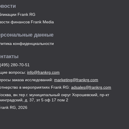
овости
бликации Frank RG
вости финансов Frank Media
ерсональные данные
литика конфиденциальности
онтакты
(495) 280-70-51
щие вопросы:
info@frankrg.com
просы заказа исследований:
marketing@frankrg.com
ртнерство в мероприятиях Frank RG:
adsales@frankrg.com
Москва, вн.тер.г. муниципальный округ Хорошевский, пр-кт
инградский, д. 37, эт 5 оф 17 пом 2
Frank RG, 2026