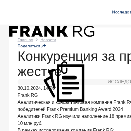
Исследо
Новости
Главная
Новости
Поделиться
Frank
Конкуренция за п
RG
жестче
Вчера
ИССЛЕДОВАНИЕ
ИССЛЕДО
По
30.10.2024, 14:00
итогам
июля
Frank RG
2026
Аналитическая и консалтинговая компания Frank 
года
победителей Frank Premium Banking Award 2024
объем
Аналитики Frank RG изучили наполнение 18 премиаль
выдач
10 млн руб.
кредитов
составил
В рамках исследования компания Frank RG: