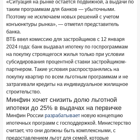
«Ситуация на рынке остается подвижной, а выдачи по
28 апреля 2026 года
ИССЛЕДОВАНИЕ
таким программам для банков — убыточными.
Привязанность побеждает ставку? Как выбирают банк
Поэтому не исключаем новых решений с учетом
для сбережений в 2026 году
конъюнктуры рынка», — отметил представитель
банка.
27 апреля 2026 года
ИССЛЕДОВАНИЕ
ВТБ ввел комиссию для застройщиков с 12 января
Банки скорректировали доходность вкладов после
2024 года: банк выдавал ипотеку по госпрограммам
снижения ключевой ставки до 14,5%
на покупку строящегося жилья только при условии
субсидирования процентной ставки застройщиком-
Цифра дня
партнером. Такие условия распространялись на
Средняя ставка по ипотеке на первичном рынке
покупку квартир по всем льготным программам и не
6,9
+0,85 п.п.
затрагивали кредиты на индивидуальное жилищное
год к году
%
строительство.
Минфин хочет снизить долю льготной
Frank Data. Ипотека
Поделиться
ипотеки до 25% в выдачах на первичке
Минфин России
разрабатывает
новую концепцию
24 апреля 2026 года
ИССЛЕДОВАНИЕ
ипотечных программ с господдержкой. Министерство
Ипотека. Итоги работы крупнейших ипотечных банков
считает, что они должны быть комплексными, с
в марте 2026 года
предоставлением льгот для семей, которые