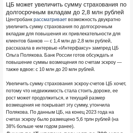
Клиенты чаще всего узнают о сберегательных
ЦБ может увеличить сумму страхования по
продуктах из рекламы в интернете и на ТВ
долгосрочным вкладам до 2,8 млн рублей
Центробанк
рассматривает
возможность двукратно
9 июля 2026 года
увеличить сумму страхования по долгосрочным
С ростом благосостояния клиентов-сберегателей
увеличивается и склонность к диверсификации
вкладам для повышения их привлекательности для
клиентов банков — с 1,4 млн до 2,8 млн рублей,
7 июля 2026 года
рассказала в интервью «Интерфаксу» зампред ЦБ
По итогам июня 2026 года объем выдач кредитов
Ольга Полякова. Банк России готов обсуждать и
составил 1 166,4 млрд руб.
повышение суммы возмещения по счетам эскроу —
3 июля 2026 года
также вдвое: с 10 млн до 20 млн рублей.
«Скорость измеряется секундами». Новые стандарты
банковского контакт-центра
Увеличить сумму страхования эскроу-счетов ЦБ хочет,
потому что недвижимость стала стоить дороже, ее
25 июня 2026 года
ИССЛЕДОВАНИЕ
рост может продолжиться, и текущий размер
Ипотека в России: итоги мая 2026 года в цифрах
возмещения не покрывает эту сумму, утончила
22 июня 2026 года
Полякова. По данным ЦБ, на конец 2023 года на
«Честность — индустриальный стандарт»: как банки
счетах эскроу было размещено 5,6 трлн рублей (на
завоевывают лояльность private-клиентов
38% больше чем годом ранее).