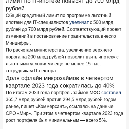
Лимит по IT-ипотеке повысят до 700 млрд
Рассылка Frank RG
рублей
Итоги недели, наша трактовка основных событий
Общий кредитный лимит по программе льготный
на банковском рынке
ипотеки для IТ-специалистов
увеличат
с 500 млрд
рублей до 700 млрд рублей. Соответствующий проект
изменений в постановление правительства внесло
Минцифры.
По расчетам министерства, увеличение верхнего
ПОДПИСАТЬСЯ
порога на 200 млрд рублей позволит взять ипотеку с
Я согласен с условиями
обработки данных
льготными условиями еще не менее 15 тыс.
сотрудникам IT-сектора.
Доля офлайн микрозаймов в четвертом
8 июня 2026 года
ИССЛЕДОВАНИЕ
квартале 2023 года сократилась до 40%
По итогам мая 2026 года объем выдач кредитов
составил 993,8 млрд руб.
По итогам 2023 года портфель займов МФО
составил
365,7 млрд рублей против 294,5 млрд рублей годом
4 июня 2026 года
ИССЛЕДОВАНИЕ
ранее, пишет «Коммерсант», ссылаясь на данные
Синергия интеллектов: будущее контакт-центров в
СРО «Мир». При этом в четвертом квартале 2023 года
партнерстве человека и технологий
рост портфеля был минимальным — всего 5%.
1 июня 2026 года