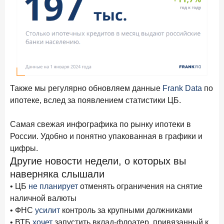
ПОДПИСАТЬСЯ
Я согласен с условиями
обработки данных
10 марта 2026 года
ИССЛЕДОВАНИЕ
Куда уходят деньги? Frank RG исследует рынок
вкладов
Также мы регулярно обновляем данные
Frank Data
по
6 марта 2026 года
ипотеке, вслед за появлением статистики ЦБ.
По итогам февраля 2026 года объем выдач кредитов
составил 748,4 млрд руб.
Самая свежая инфографика по рынку ипотеки в
25 февраля 2026 года
ИССЛЕДОВАНИЕ
России. Удобно и понятно упакованная в графики и
Ипотека. Итоги работы крупнейших ипотечных банков
цифры.
в январе 2026 года
Другие новости недели, о которых вы
наверняка слышали
18 февраля 2026 года
ИССЛЕДОВАНИЕ
• ЦБ
не планирует
отменять ограничения на снятие
Не по цене, а по ценности: как россияне выбирали
наличной валюты
подписки в 2025 году?
• ФНС
усилит
контроль за крупными должниками
17 февраля 2026 года
ИССЛЕДОВАНИЕ
• ВТБ
хочет
запустить вклад-флоатер, привязанный к