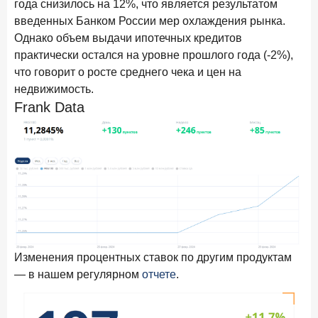
года снизилось на 12%, что является результатом
в феврале 2026 года
введенных Банком России мер охлаждения рынка.
18 марта 2026 года
Однако объем выдачи ипотечных кредитов
ИССЛЕДОВАНИЕ
практически остался на уровне прошлого года (-2%),
Банки начали снижать ставки по вкладам еще до
решения ЦБ
что говорит о росте среднего чека и цен на
недвижимость.
16 марта 2026 года
Frank Data
Frank RG объявила победителей кейс-чемпионата
2026 года
12 марта 2026 года
ИССЛЕДОВАНИЕ
Банки ускорили работу с претензиями
Рассылка Frank RG
Итоги недели, наша трактовка основных событий
на банковском рынке
Изменения процентных ставок по другим продуктам
— в нашем регулярном
отчете
.