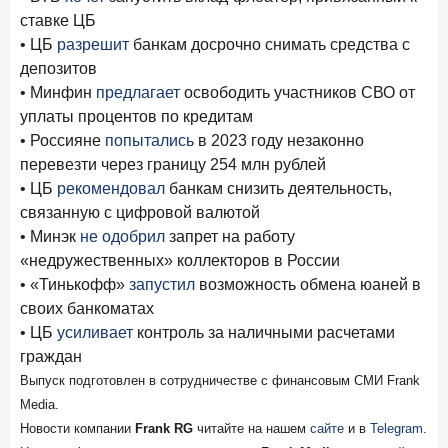
Бизнес на маркетплейсах: новичкам здесь больше не
ставке ЦБ
место
• ЦБ
разрешит
банкам досрочно снимать средства с
депозитов
6 февраля 2026 года
ИССЛЕДОВАНИЕ
• Минфин
предлагает
освободить участников СВО от
По итогам января 2026 года объем выдач кредитов
уплаты процентов по кредитам
составил 822,8 млрд руб.
• Россияне
попытались
в 2023 году незаконно
2 февраля 2026 года
ИССЛЕДОВАНИЕ
перевезти через границу 254 млн рублей
Premium Banking в 2025 году: портрет клиента, тренды
• ЦБ
рекомендовал
банкам снизить деятельность,
и стратегии банков
связанную с цифровой валютой
• Минэк
не одобрил
запрет на работу
30 января 2026 года
ИССЛЕДОВАНИЕ
«недружественных» коллекторов в России
Главные «болевые точки» бизнеса при открытии
• «Тинькофф»
запустил
возможность обмена юаней в
расчетного счета в банках
своих банкоматах
26 января 2026 года
ИССЛЕДОВАНИЕ
• ЦБ
усиливает
контроль за наличными расчетами
Ипотека. Итоги декабря 2025 года
граждан
Выпуск подготовлен в сотрудничестве с финансовым СМИ Frank
15 января 2026 года
ИССЛЕДОВАНИЕ
Media.
По итогам декабря 2025 года объем выдач кредитов
Новости компании
Frank RG
читайте на нашем
сайте
и в
Telegram
.
составил 1 326,5 млрд руб.