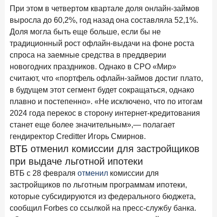
В борьбе за сбережения россиян банки учатся
При этом в четвертом квартале доля онлайн-займов
понимать контекст
выросла до 60,2%, год назад она составляла 52,1%.
Доля могла быть еще больше, если бы не
28 мая 2026 года
ИССЛЕДОВАНИЕ
традиционный рост офлайн-выдачи на фоне роста
Доверие становится главным фактором на рынке
спроса на заемные средства в преддверии
Private banking
новогодних праздников. Однако в СРО «Мир»
25 мая 2026 года
ИССЛЕДОВАНИЕ
считают, что «портфель офлайн-займов достиг плато,
Ипотека в России: итоги апреля 2026 года в цифрах
в будущем этот сегмент будет сокращаться, однако
плавно и постепенно». «Не исключено, что по итогам
13 мая 2026 года
ИССЛЕДОВАНИЕ
2024 года перекос в сторону интернет-кредитования
«Ни один зарубежный private банк не может
станет еще более значительным»,— полагает
сравниться с российским»
гендиректор Creditter Игорь Смирнов.
6 мая 2026 года
ВТБ отменил комиссии для застройщиков
ИССЛЕДОВАНИЕ
при выдаче льготной ипотеки
По итогам апреля 2026 года объем выдач кредитов
составил 968 млрд руб.
ВТБ с 28 февраля
отменил
комиссии для
застройщиков по льготным программам ипотеки,
29 апреля 2026 года
ИССЛЕДОВАНИЕ
которые субсидируются из федерального бюджета,
Конкуренция на рынке инвестиционно-страховых
сообщил Forbes со ссылкой на пресс-службу банка.
продуктов усиливается