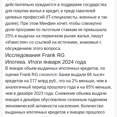
15 апреля 2026 года
действительно нуждаются в поддержке государства
ИССЛЕДОВАНИЕ
для покупки жилья в кредит, и представителей
Рынок подписок 2026: от гонки за объёмами к битве за
привычку
целевых профессий (IT-специалисты, военные и так
далее). При этом Минфин хочет, чтобы совокупно
15 апреля 2026 года
ИССЛЕДОВАНИЕ
доля программ по льготным ставкам не превышала
Маркетинговые акции брокеров: обзор механик и
25% в выдачах на первичном рынке жилья, пишут
трендов
«Известия» со ссылкой на источники, знакомые с
10 апреля 2026 года
обсуждением этого вопроса.
ИССЛЕДОВАНИЕ
Исследования Frank RG
ДНК современного ипотечного клиента
Ипотека. Итоги января 2024 года
7 апреля 2026 года
ИССЛЕДОВАНИЕ
В январе объем выданных ипотечных кредитов, по
По итогам марта 2026 года объем выдач кредитов
оценке Frank RG
снизился
: банки выдали 68 тысяч
составил 925,7 млрд руб.
кредитов на 277 млрд руб., что на 2% меньше, чем в
26 марта 2026 года
аналогичный период прошлого года и на 65% меньше,
ИССЛЕДОВАНИЕ
чем в декабре 2023 года. Снижение объема выдачи
Не экосистемой единой: как пользователи
распределяют подписки
января к декабрю обусловлено сезонным падением
экономической активности населения. Количество
25 марта 2026 года
ИССЛЕДОВАНИЕ
выданных ипотечных кредитов к январю прошлого
Ипотека. Итоги работы крупнейших ипотечных банков